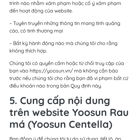
trình nào nhằm xâm phạm hoặc cố ý xâm phạm
đến hoạt động của website.
– Tuyên truyền những thông tin mang tính quảng
cáo, có tinh thương mại
– Bất kỳ hành động nào mà chúng tôi cho rằng
không thích hợp.
Chúng tôi có quyền cấm hoặc từ chối truy cập của
bạn vào https://yoosun.vn/ mà không cần báo
trước nếu chúng tôi cho rằng bạn đã vi phạm bất cứ
điều khoản nào trong bản Quy định này.
5. Cung cấp nội dung
trên website Yoosun Rau
má (Yoosun Centella)
Bạn đồng ý để chúng tôi tự do sử dụng, tiết lộ, áp