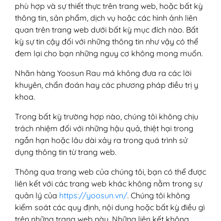
phù hợp và sự thiết thực trên trang web, hoặc bất kỳ
thông tin, sản phẩm, dịch vụ hoặc các hình ảnh liên
quan trên trang web dưới bất kỳ mục đích nào. Bất
kỳ sự tin cậy đối với những thông tin như vậy có thể
đem lại cho bạn những nguy cơ không mong muốn.
Nhãn hàng Yoosun Rau má không đưa ra các lời
khuyên, chẩn đoán hay các phương pháp điều trị y
khoa.
Trong bất kỳ trường hợp nào, chúng tôi không chịu
trách nhiệm đối với những hậu quả, thiệt hại trong
ngắn hạn hoặc lâu dài xảy ra trong quá trình sử
dụng thông tin từ trang web.
Thông qua trang web của chúng tôi, bạn có thể được
liên kết với các trang web khác không nằm trong sự
quản lý của
https://yoosun.vn/
. Chúng tôi không
kiểm soát các quy định, nội dung hoặc bất kỳ điều gì
trên những trang web này. Những liên kết không