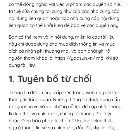
có thể đồng nghĩa với việc vi phạm các quyền sở hữu
trí tuệ của chúng tôi cũng như của các nhà cung cấp
nội dung liên quan hoặc các nhà cung cấp nội dung
liên quan có thể khởi kiện để bảo vệ các quyền này.
Bạn có thể xem và in nội dung, miễn là các tài liệu
này chỉ được dùng cho mục đích thông tin và mục
đích cá nhân phi thương mại, và bạn phải ghi rõ
nguồn tham khảo là: https://yoosun.vn/ mỗi khi sử
dụng tài liệu.
1. Tuyên bố từ chối
Thông tin được cung cấp trên trang web này chỉ là
thông tin tổng quan. Những thông tin được cung cấp
bởi yoosun.vn và với những nỗ lực để cập nhật thông
tin kịp thời và chính xác, chúng tôi không đại diện
hoặc đảm bảo pháp lý cho bất kỳ loại, hình thức,
ngụ ý thông tin về sự chính xác, đầy đủ, độ tin cậy,