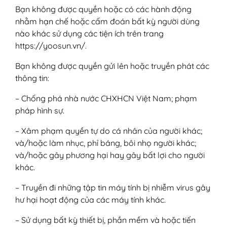
Bạn không được quyền hoặc có các hành động
nhằm hạn chế hoặc cấm đoán bất kỳ người dùng
nào khác sử dụng các tiện ích trên trang
https://yoosun.vn/.
Bạn không được quyền gửi lên hoặc truyền phát các
thông tin:
– Chống phá nhà nước CHXHCN Việt Nam; phạm
pháp hình sự.
– Xâm phạm quyền tự do cá nhân của người khác;
và/hoặc làm nhục, phỉ báng, bôi nhọ người khác;
và/hoặc gây phương hại hay gây bất lợi cho người
khác.
– Truyền đi những tập tin máy tính bị nhiễm virus gây
hư hại hoạt động của các máy tính khác.
– Sử dụng bất kỳ thiết bị, phần mềm và hoặc tiến