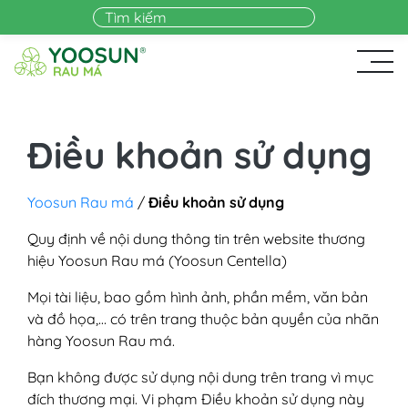
Skip to main content
Điều khoản sử dụng
Yoosun Rau má
/
Điều khoản sử dụng
Quy định về nội dung thông tin trên website thương
hiệu Yoosun Rau má (Yoosun Centella)
Mọi tài liệu, bao gồm hình ảnh, phần mềm, văn bản
và đồ họa,… có trên trang thuộc bản quyền của nhãn
hàng Yoosun Rau má.
Bạn không được sử dụng nội dung trên trang vì mục
đích thương mại. Vi phạm Điều khoản sử dụng này