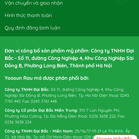
Vận chuyển và giao nhận
Hình thức thanh toán
Quy định đăng bình luận
Đơn vị công bố sản phẩm mỹ phẩm: Công ty TNHH Đại
Bắc - Số 11, đường Công Nghiệp 4, Khu Công Nghiệp Sài
Đồng B, Phường Long Biên, Thành phố Hà Nội
Yoosun Rau má được phân phối bởi:
Công ty TNHH Đại Bắc:
Số 11, đường Công Nghiệp 4, Khu Công
Nghiệp Sài Đồng B, Phường Long Biên, Tp. Hà Nội Điện thoại: 0243
7761 445. Fax: 0243 7761 448
Công ty Cổ phần Đại Bắc Miền Trung:
315 Ỷ Lan Nguyên Phi,
Phường Hòa Cường, Tp. Đà Nẵng Điện thoại: 0236 3638 222. Fax:
0236 3638 224
Công ty TNHH Đại Bắc - Miền Nam:
25/16/17-19-21 Lê Thị Kỉnh, Ấp
72, Xã Nhà Bè, Tp. Hồ Chí Minh Điện thoại: 028 6265 0738. Fax:
Shopee Miền Bắc