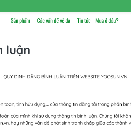
Sản phẩm
Các vấn đề về da
Tin tức
Mua ở đâu?
h luận
QUY ĐỊNH ĐĂNG BÌNH LUẬN TRÊN WEBSITE YOOSUN.VN
n
toàn, tính hữu dụng,… của thông tin đăng tải trong phần bình
oán của mình khi sử dụng thông tin bình luận. Chúng tôi khôn
n.vn, hay những vấn đề phát sinh tranh chấp giữa các thành v