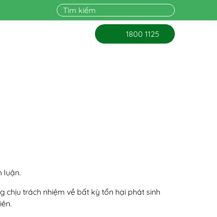
1800 1125
 luận.
g chịu trách nhiệm về bất kỳ tổn hại phát sinh
iên.