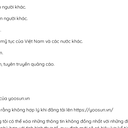
a người khác.
ến người khác.
.
 mỹ tục của Việt Nam và các nước khác.
m.
n, tuyên truyền quảng cáo.
 của yoosun.vn
rằng không hợp lý khi đăng tải lên https://yoosun.vn/
g tôi có thể xóa những thông tin không đồng nhất với những 