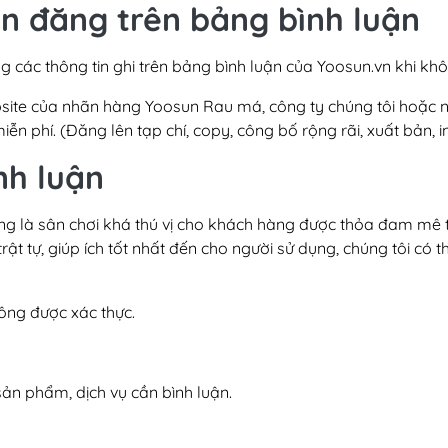
in đăng trên bảng bình luận
 các thông tin ghi trên bảng bình luận của Yoosun.vn khi khô
website của nhãn hàng Yoosun Rau má, công ty chúng tôi hoặc
n phí. (Đăng lên tạp chí, copy, công bố rộng rãi, xuất bản, in 
nh luận
ang là sân chơi khá thú vị cho khách hàng được thỏa đam mê
rật tự, giúp ích tốt nhất đến cho người sử dụng, chúng tôi có 
ông được xác thực.
sản phẩm, dịch vụ cần bình luận.