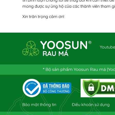
tin bình luận chúng tôi sẽ thay đổi khi cần thiết đ
mong được sự ủng hộ của các thành viên tham gi
Xin trân trọng cảm ơn!
Youtub
* Bộ sản phẩm Yoosun Rau má (Yoos
Bảo mật thông tin
Điều khoản sử dụng