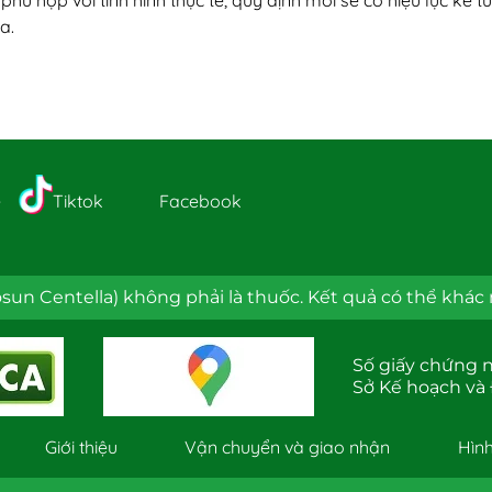
ể phù hợp với tình hình thực tế, quy định mới sẽ có hiệu lực kể 
a.
e
Tiktok
Facebook
un Centella) không phải là thuốc. Kết quả có thể khác 
Số giấy chứng
Sở Kế hoạch và
Giới thiệu
Vận chuyển và giao nhận
Hình