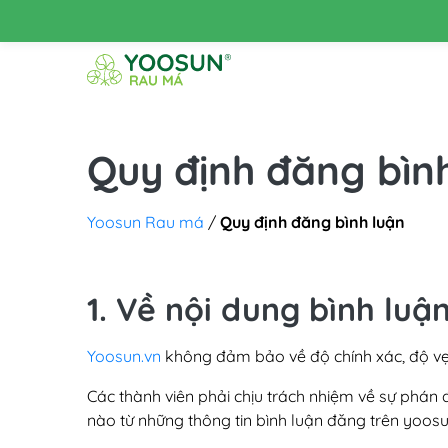
Skip to main content
Quy định đăng bìn
Yoosun Rau má
/
Quy định đăng bình luận
1. Về nội dung bình luậ
Yoosun.vn
không đảm bảo về độ chính xác, độ vẹn 
Các thành viên phải chịu trách nhiệm về sự phán đ
nào từ những thông tin bình luận đăng trên yoosu