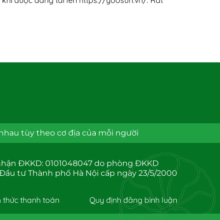
từ khi được đăng tải lên https://yoosun.vn/. Rất
nhau tùy theo cơ địa của mỗi người
 nhận ĐKKD: 0101048047 do phòng ĐKKD
 Đầu tư Thành phố Hà Nội cấp ngày 23/5/2000
 thức thanh toán
Quy định đăng bình luận