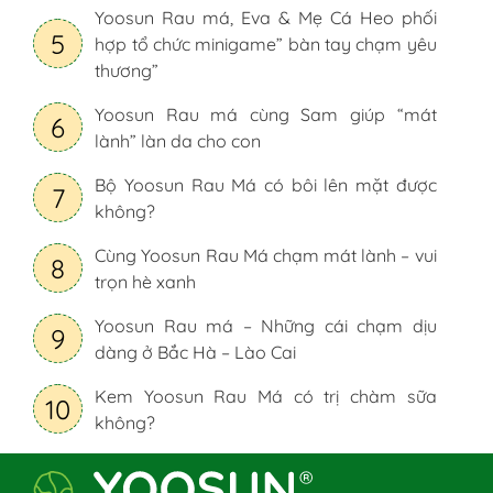
Yoosun Rau má, Eva & Mẹ Cá Heo phối
5
hợp tổ chức minigame” bàn tay chạm yêu
thương”
Yoosun Rau má cùng Sam giúp “mát
6
lành” làn da cho con
Bộ Yoosun Rau Má có bôi lên mặt được
7
không?
Cùng Yoosun Rau Má chạm mát lành – vui
8
trọn hè xanh
Yoosun Rau má – Những cái chạm dịu
9
dàng ở Bắc Hà – Lào Cai
Kem Yoosun Rau Má có trị chàm sữa
10
không?