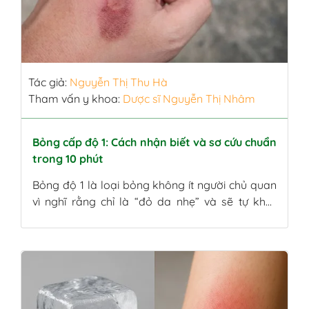
Tác giả:
Nguyễn Thị Thu Hà
Tham vấn y khoa:
Dược sĩ Nguyễn Thị Nhâm
Bỏng cấp độ 1: Cách nhận biết và sơ cứu chuẩn
trong 10 phút
Bỏng độ 1 là loại bỏng không ít người chủ quan
vì nghĩ rằng chỉ là “đỏ da nhẹ” và sẽ tự khỏi.
Thực tế, việc làm mát muộn, bôi sai cách hoặc
chăm sóc thiếu khoa học có thể khiến da tổn
thương sâu hơn, thậm chí thâm kéo dài. Bài viết
này sẽ […]