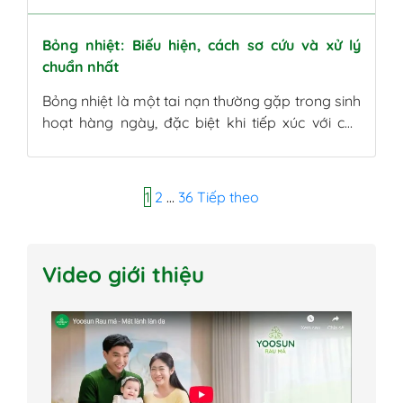
Bỏng nhiệt: Biếu hiện, cách sơ cứu và xử lý
chuẩn nhất
Bỏng nhiệt là một tai nạn thường gặp trong sinh
hoạt hàng ngày, đặc biệt khi tiếp xúc với các
nguồn nhiệt cao hoặc chất lỏng nóng. Việc nhận
biết đúng loại bỏng, hiểu nguyên nhân gây
bỏng cũng như cách xử lý kịp thời sẽ giúp hạn
Điều
1
2
…
36
Tiếp theo
chế tổn thương da, ngăn ngừa biến […]
hướng
bài
Video giới thiệu
viết