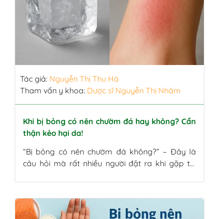
Tác giả:
Nguyễn Thị Thu Hà
Tham vấn y khoa:
Dược sĩ Nguyễn Thị Nhâm
Khi bị bỏng có nên chườm đá hay không? Cẩn
thận kẻo hại da!
“Bị bỏng có nên chườm đá không?” – Đây là
câu hỏi mà rất nhiều người đặt ra khi gặp tai
nạn bỏng nhẹ tại nhà. Đá lạnh thường được xem
như “cứu tinh” giúp làm dịu cảm giác rát da tức
thì, nhưng thực tế lại không đơn giản như vậy.
Nếu không sử […]