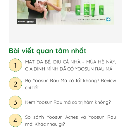
Bài viết quan tâm nhất
MÁT DA BÉ, DỊU CẢ NHÀ – MÙA HÈ NÀY,
1
GIA ĐÌNH MÌNH ĐÃ CÓ YOOSUN RAU MÁ
Bộ Yoosun Rau Má có tốt không? Review
2
chi tiết
3
Kem Yoosun Rau má có trị hăm không?
So sánh Yoosun Acnes và Yoosun Rau
4
má: Khác nhau gì?