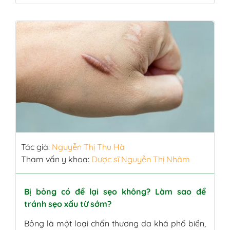
ai cũng hiểu rõ về các cấp độ của bỏng để xử lý
đúng cách. Việc đánh giá sai mức độ tổn thương
da […]
Tác giả:
Nguyễn Thị Thu Hà
Tham vấn y khoa:
Dược sĩ Nguyễn Thị Nhâm
Bị bỏng có để lại sẹo không? Làm sao để
tránh sẹo xấu từ sớm?
Bỏng là một loại chấn thương da khá phổ biến,