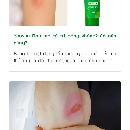
Yoosun Rau má có trị bỏng không? Có nên
dùng?
Bỏng là một dạng tổn thương da phổ biến, có
thể xảy ra do nhiều nguyên nhân như nhiệt độ
cao, điện giật, hóa chất hay tia UV. Tùy theo
mức độ, bỏng có thể gây đau rát, đỏ da, phồng
rộp hoặc nghiêm trọng hơn là lở loét, hoại tử.
Trong quá trình xử […]