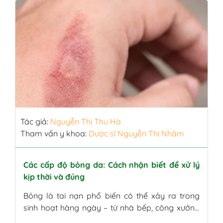
độ […]
Tác giả:
Nguyễn Thị Thu Hà
Tham vấn y khoa:
Dược sĩ Nguyễn Thị Nhâm
Các cấp độ bỏng da: Cách nhận biết để xử lý
kịp thời và đúng
Bỏng là tai nạn phổ biến có thể xảy ra trong
sinh hoạt hàng ngày – từ nhà bếp, công xưởng
đến các sự cố ngoài trời. Tuy nhiên, không phải