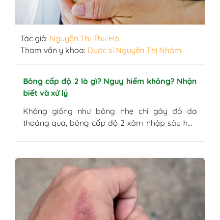
Tác giả:
Nguyễn Thị Thu Hà
Tham vấn y khoa:
Dược sĩ Nguyễn Thị Nhâm
Bỏng cấp độ 2 là gì? Nguy hiểm không? Nhận
biết và xử lý
Không giống như bỏng nhẹ chỉ gây đỏ da
thoáng qua, bỏng cấp độ 2 xâm nhập sâu hơn
và có thể để lại hậu quả nặng nề nếu chủ quan.
Những cơn đau rát kéo dài, nguy cơ nhiễm
trùng và sẹo co kéo là lý do bạn cần hiểu đúng
và hành động […]