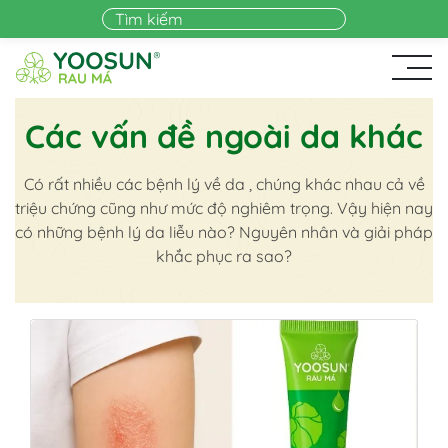
Skip to main content
Các vấn đề ngoài da khác
Có rất nhiều các bệnh lý về da , chúng khác nhau cả về
triệu chứng cũng như mức độ nghiêm trọng. Vậy hiện nay
có những bệnh lý da liễu nào? Nguyên nhân và giải pháp
khắc phục ra sao?