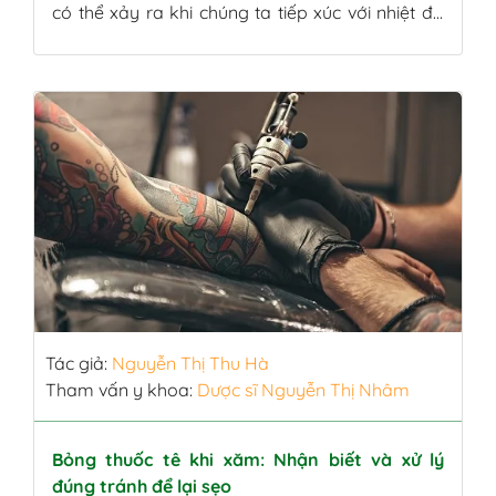
có thể xảy ra khi chúng ta tiếp xúc với nhiệt độ
cao, hóa chất, điện giật hoặc thậm chí là ánh
nắng mặt trời gay gắt. Bên cạnh cơn đau rát và
khó chịu, nhiều người còn lo lắng về nguy cơ để
lại […]
Tác giả:
Nguyễn Thị Thu Hà
Tham vấn y khoa:
Dược sĩ Nguyễn Thị Nhâm
Bỏng thuốc tê khi xăm: Nhận biết và xử lý
đúng tránh để lại sẹo