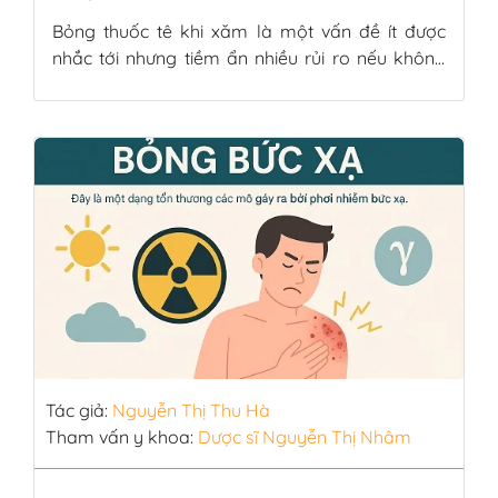
Bỏng thuốc tê khi xăm là một vấn đề ít được
nhắc tới nhưng tiềm ẩn nhiều rủi ro nếu không
xử lý kịp thời. Không ít người gặp phải tình trạng
này do thiếu hiểu biết về cách sử dụng thuốc tê
đúng cách. Vậy dấu hiệu nhận biết bỏng thuốc
tê là gì, […]
Tác giả:
Nguyễn Thị Thu Hà
Tham vấn y khoa:
Dược sĩ Nguyễn Thị Nhâm