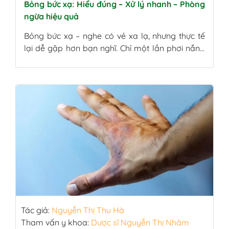
Bỏng bức xạ: Hiểu đúng – Xử lý nhanh – Phòng
ngừa hiệu quả
Bỏng bức xạ – nghe có vẻ xa lạ, nhưng thực tế
lại dễ gặp hơn bạn nghĩ. Chỉ một lần phơi nắng
quá lâu, điều trị xạ trị không đúng cách hay làm
việc trong môi trường có tia X, tia gamma… cũng
đủ khiến làn da bị tổn thương nghiêm trọng. Từ
những […]
Tác giả:
Nguyễn Thị Thu Hà
Tham vấn y khoa:
Dược sĩ Nguyễn Thị Nhâm