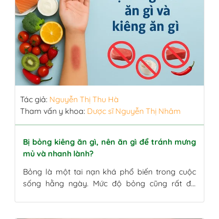
Tác giả:
Nguyễn Thị Thu Hà
Tham vấn y khoa:
Dược sĩ Nguyễn Thị Nhâm
Bị bỏng kiêng ăn gì, nên ăn gì để tránh mưng
mủ và nhanh lành?
Bỏng là một tai nạn khá phổ biến trong cuộc
sống hằng ngày. Mức độ bỏng cũng rất đa
dạng, từ bỏng nhẹ chỉ gây rát nhẹ ngoài da cho
đến bỏng nặng, đòi hỏi thời gian điều trị lâu dài
tại cơ sở y tế. Điều quan trọng cần lưu ý là chế