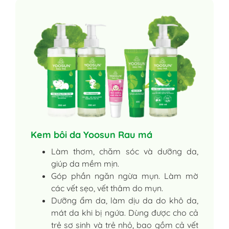
Kem bôi da Yoosun Rau má
Làm thơm, chăm sóc và dưỡng da,
giúp da mềm mịn.
Góp phần ngăn ngừa mụn. Làm mờ
các vết sẹo, vết thâm do mụn.
Dưỡng ẩm da, làm dịu da do khô da,
mát da khi bị ngứa. Dùng được cho cả
trẻ sơ sinh và trẻ nhỏ, bao gồm cả vết