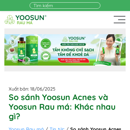
Skip to main content
Xuất bản: 18/06/2025
So sánh Yoosun Acnes và
Yoosun Rau má: Khác nhau
gì?
Yoosun Rau má
/
Tin tức
/
So sánh Yoosun Acnes