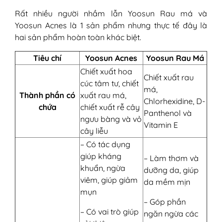
Rất nhiều người nhầm lẫn Yoosun Rau má và
Yoosun Acnes là 1 sản phẩm nhưng thực tế đây là
hai sản phẩm hoàn toàn khác biệt.
Tiêu chí
Yoosun Acnes
Yoosun Rau Má
Chiết xuất hoa
Chiết xuất rau
cúc tâm tư, chiết
má,
Thành phần có
xuất rau má,
Chlorhexidine, D-
chứa
chiết xuất rễ cây
Panthenol và
ngưu bàng và vỏ
Vitamin E
cây liễu
– Có tác dụng
giúp kháng
– Làm thơm và
khuẩn, ngừa
dưỡng da, giúp
viêm, giúp giảm
da mềm mịn
mụn
– Góp phần
– Có vai trò giúp
ngăn ngừa các