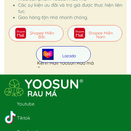
Các sự kiện ưu đãi và trợ giá được thực hiện liên
tục.
Giao hàng tận nhà nhanh chóng.
Shopee Miền
Shopee Miền
Bắc
Nam
Lazada
Kênh Mall Yoosun Rau má
Youtube
Tiktok