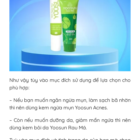
Như vậy tùy vào mục đích sử dụng để lựa chọn cho
phù hợp:
– Nếu bạn muốn ngăn ngừa mụn, làm sạch bã nhờn
thì nên dùng kem ngừa mụn Yoosun Acnes.
– Còn nếu muốn dưỡng da, giảm mẩn ngứa thì nên
dùng kem bôi da Yoosun Rau Má.
Tuỳ vào mục đích và tình trạng da của bạn mà chọn