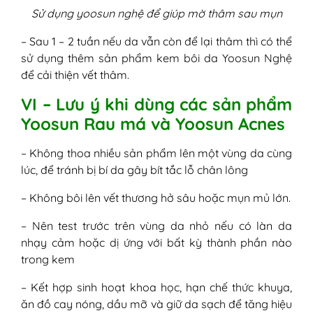
Sử dụng yoosun nghệ để giúp mờ thâm sau mụn
– Sau 1 – 2 tuần nếu da vẫn còn để lại thâm thì có thể
sử dụng thêm sản phẩm kem bôi da Yoosun Nghệ
để cải thiện vết thâm.
VI – Lưu ý khi dùng các sản phẩm
Yoosun Rau má và Yoosun Acnes
– Không thoa nhiều sản phẩm lên một vùng da cùng
lúc, để tránh bị bí da gây bít tắc lỗ chân lông
– Không bôi lên vết thương hở sâu hoặc mụn mủ lớn.
– Nên test trước trên vùng da nhỏ nếu có làn da
nhạy cảm hoặc dị ứng với bất kỳ thành phần nào
trong kem
– Kết hợp sinh hoạt khoa học, hạn chế thức khuya,
ăn đồ cay nóng, dầu mỡ và giữ da sạch để tăng hiệu