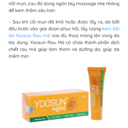
nốt mụn, sau đó dùng ngón tay massage nhẹ nhàng
để kem thấm sâu hơn
– Sau khi cồi mụn đã khô hoặc được lấy ra, da bắt
đầu bước vào giai đoạn phục hồi, lấy lượng
kem bôi
da Yoosun Rau má
vừa đủ, thoa mỏng lên vùng da
tác dụng. Yoosun Rau Má có chứa thành phần dịch
chiết rau má giúp l
àm thơm và dưỡng da, giúp da
mềm mịn