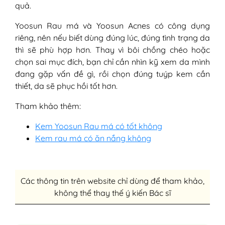
quả.
Yoosun Rau má và Yoosun Acnes có công dụng
riêng, nên nếu biết dùng đúng lúc, đúng tình trạng da
thì sẽ phù hợp hơn. Thay vì bôi chồng chéo hoặc
chọn sai mục đích, bạn chỉ cần nhìn kỹ xem da mình
đang gặp vấn đề gì, rồi chọn đúng tuýp kem cần
thiết, da sẽ phục hồi tốt hơn.
Tham khảo thêm:
Kem Yoosun Rau má có tốt không
Kem rau má có ăn nắng không
Các thông tin trên website chỉ dùng để tham khảo,
không thể thay thế ý kiến Bác sĩ