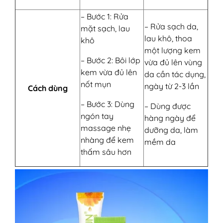
– Bước 1: Rửa
– Rửa sạch da,
mặt sạch, lau
lau khô, thoa
khô
một lượng kem
– Bước 2: Bôi lớp
vừa đủ lên vùng
kem vừa đủ lên
da cần tác dụng,
nốt mụn
ngày từ 2-3 lần
Cách dùng
– Bước 3: Dùng
– Dùng được
ngón tay
hàng ngày để
massage nhẹ
dưỡng da, làm
nhàng để kem
mềm da
thấm sâu hơn