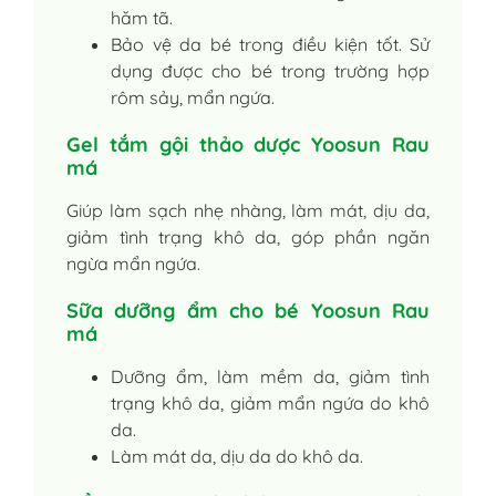
hăm tã.
Bảo vệ da bé trong điều kiện tốt. Sử
dụng được cho bé trong trường hợp
rôm sảy, mẩn ngứa.
Gel tắm gội thảo dược Yoosun Rau
má
Giúp làm sạch nhẹ nhàng, làm mát, dịu da,
giảm tình trạng khô da, góp phần ngăn
ngừa mẩn ngứa.
Sữa dưỡng ẩm cho bé Yoosun Rau
má
Dưỡng ẩm, làm mềm da, giảm tình
trạng khô da, giảm mẩn ngứa do khô
da.
Làm mát da, dịu da do khô da.