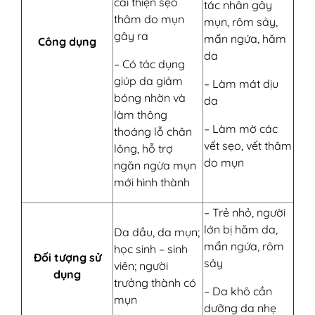
cải thiện sẹo
tác nhân gây
thâm do mụn
mụn, rôm sảy,
gây ra
mẩn ngứa, hăm
Công dụng
da
– Có tác dụng
giúp da giảm
– Làm mát dịu
bóng nhờn và
da
làm thông
– Làm mờ các
thoáng lỗ chân
vết sẹo, vết thâm
lông, hỗ trợ
do mụn
ngăn ngừa mụn
mới hình thành
– Trẻ nhỏ, người
lớn bị hăm da,
Da dầu, da mụn;
mẩn ngứa, rôm
học sinh – sinh
Đối tượng sử
sảy
viên; người
dụng
trưởng thành có
– Da khô cần
mụn
dưỡng da nhẹ