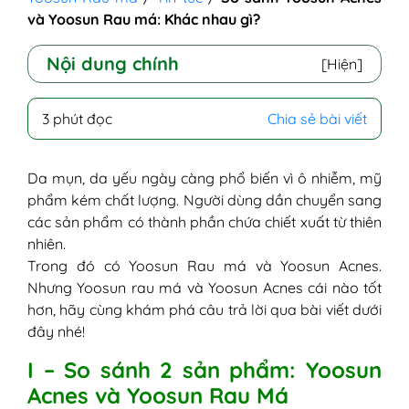
và Yoosun Rau má: Khác nhau gì?
Nội dung chính
[Hiện]
I - So sánh 2 sản phẩm: Yoosun Acnes và
3 phút đọc
Chia sẻ bài viết
Yoosun Rau Má
II - Cách dùng combo kem bôi da Yoosun
Rau Má và kem ngừa mụn Yoosun Acnes
Da mụn, da yếu ngày càng phổ biến vì ô nhiễm, mỹ
VI - Lưu ý khi dùng các sản phẩm Yoosun
phẩm kém chất lượng. Người dùng dần chuyển sang
Rau má và Yoosun Acnes
các sản phẩm có thành phần chứa chiết xuất từ thiên
nhiên.
Trong đó có Yoosun Rau má và Yoosun Acnes.
Nhưng Yoosun rau má và Yoosun Acnes cái nào tốt
hơn, hãy cùng khám phá câu trả lời qua bài viết dưới
đây nhé!
I – So sánh 2 sản phẩm: Yoosun
Acnes và Yoosun Rau Má