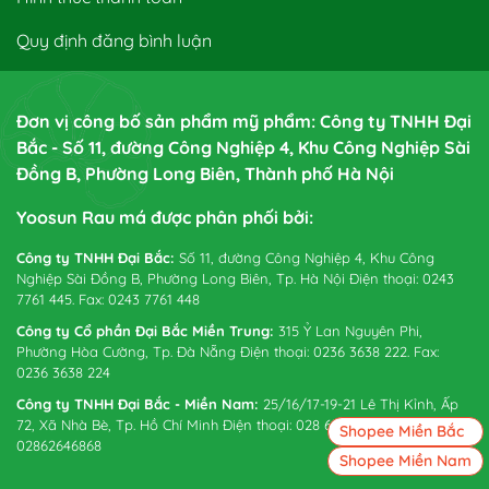
Quy định đăng bình luận
Đơn vị công bố sản phẩm mỹ phẩm: Công ty TNHH Đại
Bắc - Số 11, đường Công Nghiệp 4, Khu Công Nghiệp Sài
Đồng B, Phường Long Biên, Thành phố Hà Nội
Yoosun Rau má được phân phối bởi:
Công ty TNHH Đại Bắc:
Số 11, đường Công Nghiệp 4, Khu Công
Nghiệp Sài Đồng B, Phường Long Biên, Tp. Hà Nội Điện thoại: 0243
7761 445. Fax: 0243 7761 448
Công ty Cổ phần Đại Bắc Miền Trung:
315 Ỷ Lan Nguyên Phi,
Phường Hòa Cường, Tp. Đà Nẵng Điện thoại: 0236 3638 222. Fax:
0236 3638 224
Công ty TNHH Đại Bắc - Miền Nam:
25/16/17-19-21 Lê Thị Kỉnh, Ấp
72, Xã Nhà Bè, Tp. Hồ Chí Minh Điện thoại: 028 6265 0738. Fax:
Shopee Miền Bắc
02862646868
Shopee Miền Nam