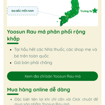
Yoosun Rau má phân phối rộng
khắp
Tại hầu hết các Nhà thuốc, các shop mẹ và
bé trên toàn quốc
Giá bán phải chăng
Xem địa chỉ bán Yoosun Rau má
Mua hàng online dễ dàng
Đặc biệt tiện lợi khi chỉ cần vài Click chuột để
mua sản phẩm Yoosun Rau má