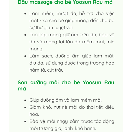
Dầu massage cho bé Yoosun Rau má
Làm mềm, mượt da, hỗ trợ cho việc
mát - xa cho bé giúp mang đến cho bé
sự thư giãn tuyệt vời.
Tạo lớp màng giữ ẩm trên da, bảo vệ
da và mang lại làn da mềm mại, mịn
màng.
Làm sạch, dưỡng ẩm giúp làm mát,
dịu da, sử dụng được trong trường hợp
hăm tã, cứt trâu.
Son dưỡng môi cho bé Yoosun Rau
má
Giúp dưỡng ẩm và làm mềm môi.
Giảm khô, nứt nẻ môi do thời tiết, điều
hòa.
Bảo vệ môi nhạy cảm trước tác động
môi trường gió, lạnh, khô hanh.