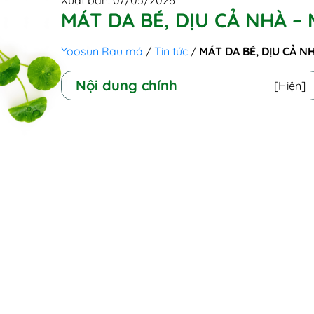
Xuất bản: 07/05/2026
MÁT DA BÉ, DỊU CẢ NHÀ –
Yoosun Rau má
/
Tin tức
/
MÁT DA BÉ, DỊU CẢ 
Nội dung chính
[Hiện]
I. Làn da bé và "thước đo" niềm vui của
cả gia đình
II. Chiếc khiên mát lành bảo vệ con - Dịu
lòng ba mẹ
III. Mùa hè thêm trọn vẹn, lan tỏa sự dịu
lành