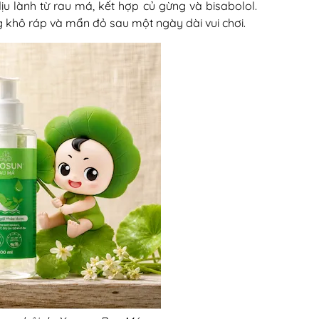
u lành từ rau má, kết hợp củ gừng và bisabolol.
ng khô ráp và mẩn đỏ sau một ngày dài vui chơi.