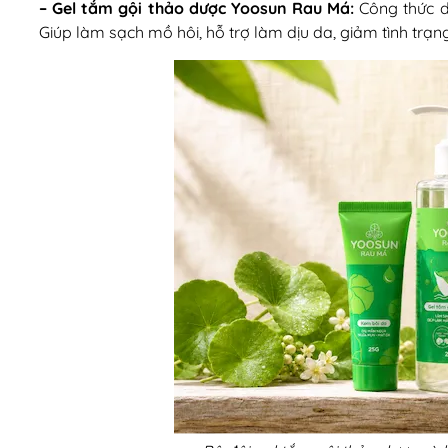
– Gel tắm gội thảo dược Yoosun Rau Má:
Công thức dị
Giúp làm sạch mồ hôi, hỗ trợ làm dịu da, giảm tình trạ