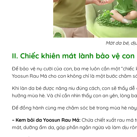
Mát da bé, dị
II. Chiếc khiên mát lành bảo vệ con
Để bảo vệ nụ cười của con, ba mẹ luôn cần một “chiếc 
Yoosun Rau Má cho con không chỉ là một bước chăm sóc
Khi làn da bé được nâng niu đúng cách, con sẽ thấy dễ 
hưởng mùa hè. Và chỉ cần nhìn thấy con an yên, lòng b
Để đồng hành cùng mẹ chăm sóc bé trong mùa hè này,
– Kem bôi da Yoosun Rau Má:
Chứa chiết xuất rau má t
mát, dưỡng ẩm da, góp phần ngăn ngừa và làm dịu rô