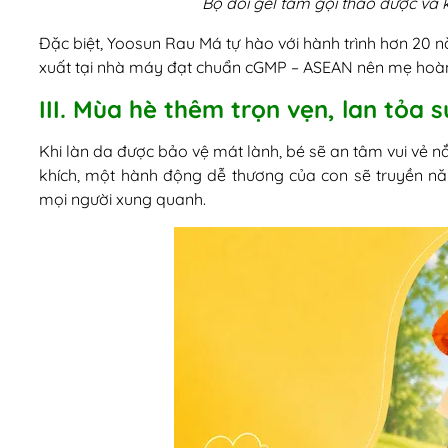
Bộ đôi gel tắm gội thảo dược và
Đặc biệt, Yoosun Rau Má tự hào với hành trình hơn 20
xuất tại nhà máy đạt chuẩn cGMP – ASEAN nên mẹ hoàn 
III. Mùa hè thêm trọn vẹn, lan tỏa s
Khi làn da được bảo vệ mát lành, bé sẽ an tâm vui vẻ 
khích, một hành động dễ thương của con sẽ truyền năng
mọi người xung quanh.