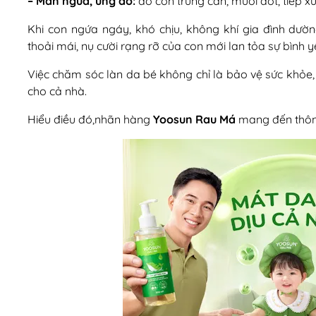
– Mẩn ngứa, ửng đỏ:
do côn trùng cắn, muỗi đốt, tiếp xúc
Khi con ngứa ngáy, khó chịu, không khí gia đình dườn
thoải mái, nụ cười rạng rỡ của con mới lan tỏa sự bình 
Việc chăm sóc làn da bé không chỉ là bảo vệ sức khỏe,
cho cả nhà.
Hiểu điều đó,nhãn hàng
Yoosun Rau Má
mang đến thông