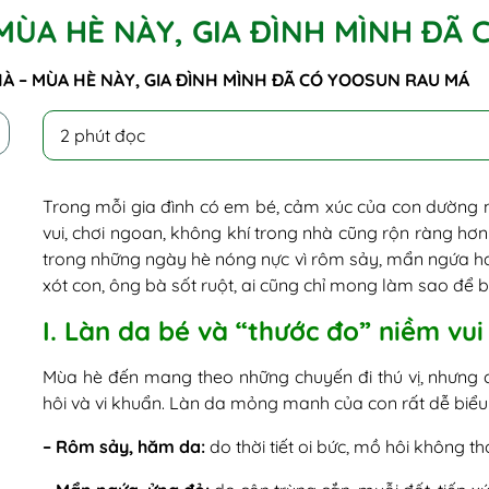
 MÙA HÈ NÀY, GIA ĐÌNH MÌNH Đ
NHÀ – MÙA HÈ NÀY, GIA ĐÌNH MÌNH ĐÃ CÓ YOOSUN RAU MÁ
2 phút đọc
Trong mỗi gia đình có em bé, cảm xúc của con dường n
vui, chơi ngoan, không khí trong nhà cũng rộn ràng hơn
trong những ngày hè nóng nực vì rôm sảy, mẩn ngứa hay
xót con, ông bà sốt ruột, ai cũng chỉ mong làm sao để bé
I. Làn da bé và “thước đo” niềm vui
Mùa hè đến mang theo những chuyến đi thú vị, nhưng
hôi và vi khuẩn. Làn da mỏng manh của con rất dễ biểu 
– Rôm sảy, hăm da:
do thời tiết oi bức, mồ hôi không th