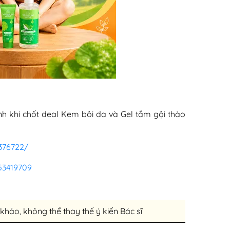
h khi chốt deal Kem bôi da và Gel tắm gội thảo
376722/
53419709
khảo, không thể thay thế ý kiến Bác sĩ