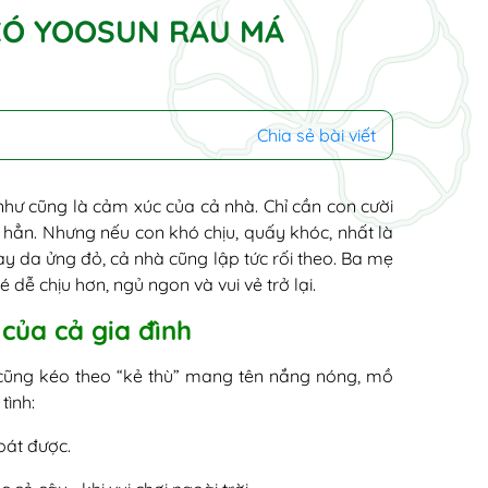
Ã CÓ YOOSUN RAU MÁ
Chia sẻ bài viết
hư cũng là cảm xúc của cả nhà. Chỉ cần con cười
 hẳn. Nhưng nếu con khó chịu, quấy khóc, nhất là
 da ửng đỏ, cả nhà cũng lập tức rối theo. Ba mẹ
 dễ chịu hơn, ngủ ngon và vui vẻ trở lại.
 của cả gia đình
 cũng kéo theo “kẻ thù” mang tên nắng nóng, mồ
tình:
oát được.