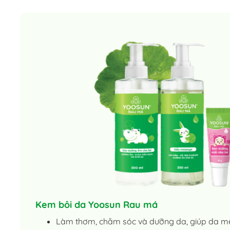
Kem bôi da Yoosun Rau má
Làm thơm, chăm sóc và dưỡng da, giúp da m