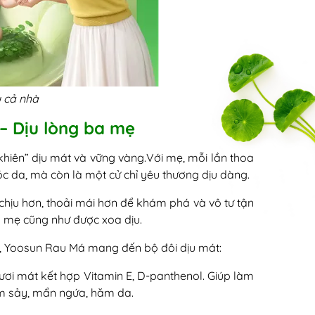
u cả nhà
 – Dịu lòng ba mẹ
khiên” dịu mát và vững vàng.Với mẹ, mỗi lần thoa
 da, mà còn là một cử chỉ yêu thương dịu dàng.
chịu hơn, thoải mái hơn để khám phá và vô tư tận
a mẹ cũng như được xoa dịu.
 Yoosun Rau Má mang đến bộ đôi dịu mát:
ươi mát kết hợp Vitamin E, D-panthenol. Giúp làm
m sảy, mẩn ngứa, hăm da.