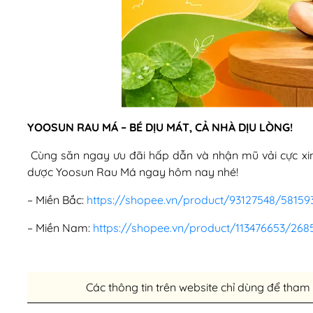
YOOSUN RAU MÁ – BÉ DỊU MÁT, CẢ NHÀ DỊU LÒNG!
Cùng săn ngay ưu đãi hấp dẫn và nhận mũ vải cực xin
dược Yoosun Rau Má ngay hôm nay nhé!
– Miền Bắc:
https://shopee.vn/product/93127548/58159
– Miền Nam:
https://shopee.vn/product/113476653/268
Các thông tin trên website chỉ dùng để tham 