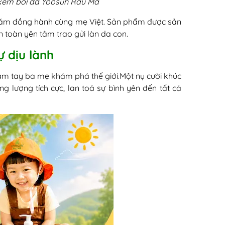
 kem bôi da Yoosun Rau Má
 năm đồng hành cùng mẹ Việt. Sản phẩm được sản
toàn yên tâm trao gửi làn da con.
ự dịu lành
nắm tay ba mẹ khám phá thế giới.Một nụ cười khúc
 lượng tích cực, lan toả sự bình yên đến tất cả