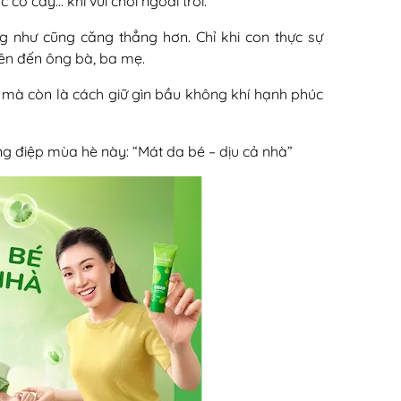
 cỏ cây… khi vui chơi ngoài trời.
g như cũng căng thẳng hơn. Chỉ khi con thực sự
yên đến ông bà, ba mẹ.
 mà còn là cách giữ gìn bầu không khí hạnh phúc
 điệp mùa hè này: “Mát da bé – dịu cả nhà”