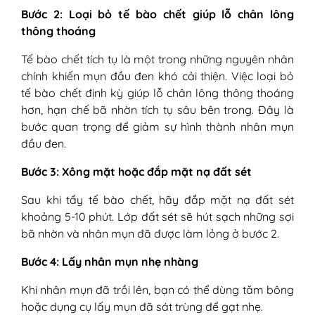
Bước 2: Loại bỏ tế bào chết giúp lỗ chân lông
thông thoáng
Tế bào chết tích tụ là một trong những nguyên nhân
chính khiến mụn đầu đen khó cải thiện. Việc loại bỏ
tế bào chết định kỳ giúp lỗ chân lông thông thoáng
hơn, hạn chế bã nhờn tích tụ sâu bên trong. Đây là
bước quan trọng để giảm sự hình thành nhân mụn
đầu đen.
Bước 3: Xông mặt hoặc đắp mặt nạ đất sét
Sau khi tẩy tế bào chết, hãy đắp mặt nạ đất sét
khoảng 5-10 phút. Lớp đất sét sẽ hút sạch những sợi
bã nhờn và nhân mụn đã được làm lỏng ở bước 2.
Bước 4: Lấy nhân mụn nhẹ nhàng
Khi nhân mụn đã trồi lên, bạn có thể dùng tăm bông
hoặc dụng cụ lấy mụn đã sát trùng để gạt nhẹ.