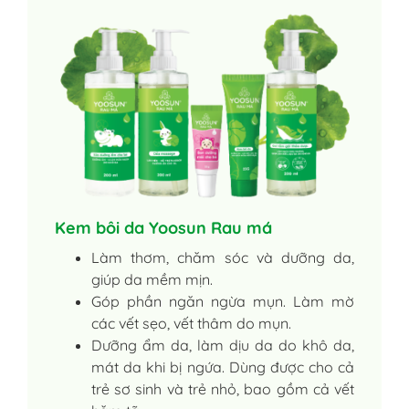
Kem bôi da Yoosun Rau má
Làm thơm, chăm sóc và dưỡng da,
giúp da mềm mịn.
Góp phần ngăn ngừa mụn. Làm mờ
các vết sẹo, vết thâm do mụn.
Dưỡng ẩm da, làm dịu da do khô da,
mát da khi bị ngứa. Dùng được cho cả
trẻ sơ sinh và trẻ nhỏ, bao gồm cả vết