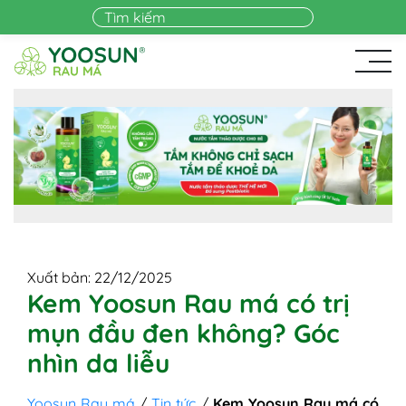
Skip to main content
Xuất bản: 22/12/2025
Kem Yoosun Rau má có trị
mụn đầu đen không? Góc
nhìn da liễu
Yoosun Rau má
/
Tin tức
/
Kem Yoosun Rau má có