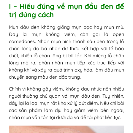
I – Hiểu đúng về mụn đầu đen để
trị đúng cách
Mụn đầu đen không giống mụn bọc hay mụn mủ.
Đây là mụn không viêm, còn gọi là open
comedones. Nhân mụn hình thành sâu bên trong lỗ
chân lông do bã nhờn dư thừa kết hợp với tế bào
chết, khiến lỗ chân lông bị bít tắc. Khi miệng lỗ chân
lông mở ra, phần nhân mụn tiếp xúc trực tiếp với
không khí và xảy ra quá trình oxy hóa, làm đầu mụn
chuyển sang màu đen đặc trưng.
Chính vì không gây viêm, không đau nhức nên nhiều
người thường chủ quan với mụn đầu đen. Tuy nhiên,
đây lại là loại mụn rất khó xử lý dứt điểm. Nếu chỉ bôi
các sản phẩm làm dịu hay giảm viêm bên ngoài,
nhân mụn vẫn tồn tại dưới da và dễ tái phát liên tục.