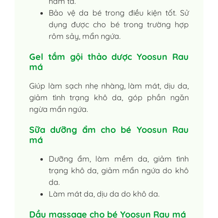
hăm tã.
Bảo vệ da bé trong điều kiện tốt. Sử
dụng được cho bé trong trường hợp
rôm sảy, mẩn ngứa.
Gel tắm gội thảo dược Yoosun Rau
má
Giúp làm sạch nhẹ nhàng, làm mát, dịu da,
giảm tình trạng khô da, góp phần ngăn
ngừa mẩn ngứa.
Sữa dưỡng ẩm cho bé Yoosun Rau
má
Dưỡng ẩm, làm mềm da, giảm tình
trạng khô da, giảm mẩn ngứa do khô
da.
Làm mát da, dịu da do khô da.
Dầu massage cho bé Yoosun Rau má