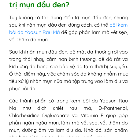
trị mụn đầu đen?
Tuy không có tác dụng điều trị mụn đầu đen, nhưng
sau khi nặn mụn đầu đen đúng cách, có thể
bôi kem
bôi da Yoosun Rau Má
để góp phần làm mờ vết sẹo,
vết thâm do mụn.
Sau khi nặn mụn đầu đen, bề mặt da thường rơi vào
trạng thái nhạy cảm hơn bình thường, dễ đỏ rát và
kích ứng do hàng rào bảo vệ da tạm thời bị suy yếu.
Ở thời điểm này, việc chăm sóc da không nhằm mục
tiêu xử lý nhân mụn nữa mà tập trung vào làm dịu và
phục hồi da.
Các thành phần có trong kem bôi da Yoosun Rau
Má như dịch chiết rau má, D-Panthenol,
Chlorhexidine Digluconate và Vitamin E giúp góp
phần ngăn ngừa mụn, làm mờ vết sẹo, vết thâm do
mụn, dưỡng ẩm và làm dịu da. Nhờ đó, sản phẩm