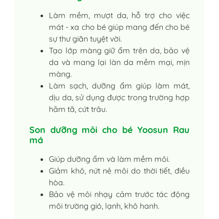
Làm mềm, mượt da, hỗ trợ cho việc
mát - xa cho bé giúp mang đến cho bé
sự thư giãn tuyệt vời.
Tạo lớp màng giữ ẩm trên da, bảo vệ
da và mang lại làn da mềm mại, mịn
màng.
Làm sạch, dưỡng ẩm giúp làm mát,
dịu da, sử dụng được trong trường hợp
hăm tã, cứt trâu.
Son dưỡng môi cho bé Yoosun Rau
má
Giúp dưỡng ẩm và làm mềm môi.
Giảm khô, nứt nẻ môi do thời tiết, điều
hòa.
Bảo vệ môi nhạy cảm trước tác động
môi trường gió, lạnh, khô hanh.