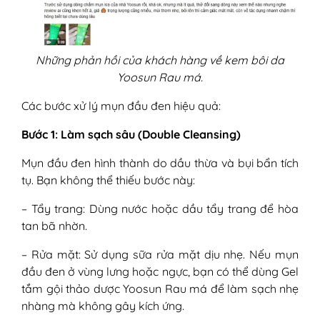
Những phản hồi của khách hàng về kem bôi da
Yoosun Rau má.
Các bước xử lý mụn đầu đen hiệu quả:
Bước 1: Làm sạch sâu (Double Cleansing)
Mụn đầu đen hình thành do dầu thừa và bụi bẩn tích
tụ. Bạn không thể thiếu bước này:
– Tẩy trang: Dùng nước hoặc dầu tẩy trang để hòa
tan bã nhờn.
– Rửa mặt: Sử dụng sữa rửa mặt dịu nhẹ. Nếu mụn
đầu đen ở vùng lưng hoặc ngực, bạn có thể dùng Gel
tắm gội thảo dược Yoosun Rau má để làm sạch nhẹ
nhàng mà không gây kích ứng.