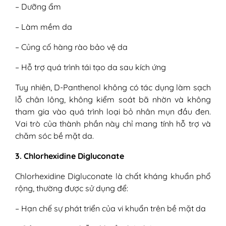
– Dưỡng ẩm
– Làm mềm da
– Củng cố hàng rào bảo vệ da
– Hỗ trợ quá trình tái tạo da sau kích ứng
Tuy nhiên, D-Panthenol không có tác dụng làm sạch
lỗ chân lông, không kiểm soát bã nhờn và không
tham gia vào quá trình loại bỏ nhân mụn đầu đen.
Vai trò của thành phần này chỉ mang tính hỗ trợ và
chăm sóc bề mặt da.
3. Chlorhexidine Digluconate
Chlorhexidine Digluconate là chất kháng khuẩn phổ
rộng, thường được sử dụng để:
– Hạn chế sự phát triển của vi khuẩn trên bề mặt da