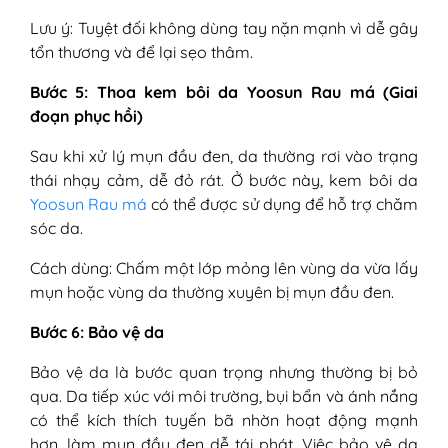
Lưu ý: Tuyệt đối không dùng tay nặn mạnh vì dễ gây
tổn thương và để lại sẹo thâm.
Bước 5: Thoa kem bôi da Yoosun Rau má (Giai
đoạn phục hồi)
Sau khi xử lý mụn đầu đen, da thường rơi vào trạng
thái nhạy cảm, dễ đỏ rát. Ở bước này, kem bôi da
Yoosun Rau má
có thể được sử dụng để hỗ trợ chăm
sóc da.
Cách dùng: Chấm một lớp mỏng lên vùng da vừa lấy
mụn hoặc vùng da thường xuyên bị mụn đầu đen.
Bước 6: Bảo vệ da
Bảo vệ da là bước quan trọng nhưng thường bị bỏ
qua. Da tiếp xúc với môi trường, bụi bẩn và ánh nắng
có thể kích thích tuyến bã nhờn hoạt động mạnh
hơn, làm mụn đầu đen dễ tái phát. Việc bảo vệ da