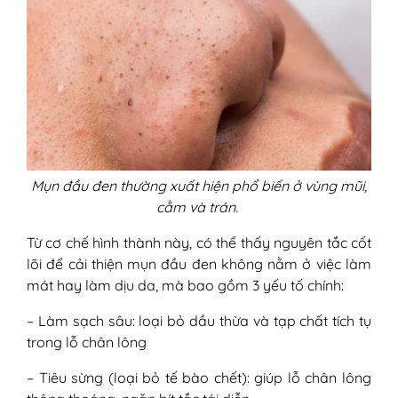
Mụn đầu đen thường xuất hiện phổ biến ở vùng mũi,
cằm và trán.
Từ cơ chế hình thành này, có thể thấy nguyên tắc cốt
lõi để cải thiện mụn đầu đen không nằm ở việc làm
mát hay làm dịu da, mà bao gồm 3 yếu tố chính:
– Làm sạch sâu: loại bỏ dầu thừa và tạp chất tích tụ
trong lỗ chân lông
– Tiêu sừng (loại bỏ tế bào chết): giúp lỗ chân lông