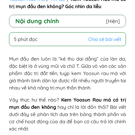
trị mụn đầu đen không? Góc nhìn da liễu
Nội dung chính
[Hiện]
I - Hiểu đúng về mụn đầu đen để trị đúng
5 phút đọc
Chia sẻ bài viết
cách
II - Vây kem bôi da Yoosun Rau má có trị
mụn đầu đen không?
Mụn đầu đen luôn là “kẻ thù dai dẳng” của làn da,
III - Vậy tuýp kem Yoosun Rau má có vai
đặc biệt là ở vùng mũi và chữ T. Giữa vô vàn các sản
trò gì trong quá trình trị mụn đầu đen?
phẩm đặc trị đắt tiền, tuýp kem Yoosun rau má với
giá thành bình dân lại được rất nhiều người truyền tai
nhau về khả năng trị mụn thần thánh.
Vậy thực hư thế nào?
Kem Yoosun Rau má có trị
mụn đầu đen không
hay chỉ là lời đồn thổi? Bài viết
dưới đây sẽ phân tích dựa trên bảng thành phần và
cơ chế hoạt động của da để bạn có câu trả lời chính
xác nhất.