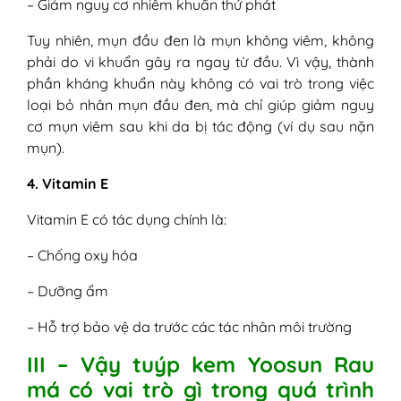
– Giảm nguy cơ nhiễm khuẩn thứ phát
Tuy nhiên, mụn đầu đen là mụn không viêm, không
phải do vi khuẩn gây ra ngay từ đầu. Vì vậy, thành
phần kháng khuẩn này không có vai trò trong việc
loại bỏ nhân mụn đầu đen, mà chỉ giúp giảm nguy
cơ mụn viêm sau khi da bị tác động (ví dụ sau nặn
mụn).
4. Vitamin E
Vitamin E có tác dụng chính là:
– Chống oxy hóa
– Dưỡng ẩm
– Hỗ trợ bảo vệ da trước các tác nhân môi trường
III – Vậy tuýp kem Yoosun Rau
má có vai trò gì trong quá trình