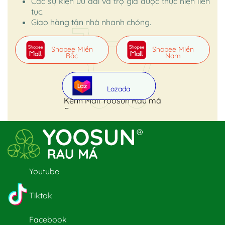
Các sự kiện ưu đãi và trợ giá được thực hiện liên
tục.
Giao hàng tận nhà nhanh chóng.
Shopee Miền
Shopee Miền
Bắc
Nam
Lazada
Kênh Mall Yoosun Rau má
Youtube
Tiktok
Facebook