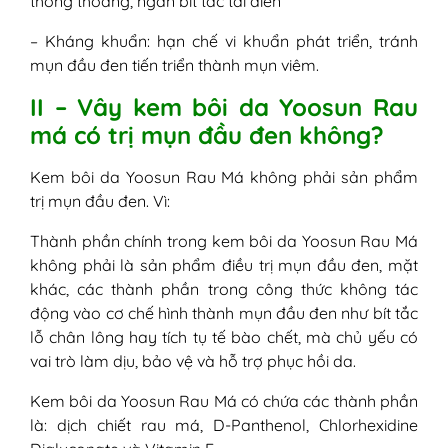
thông thoáng, ngăn bít tắc tái diễn
– Kháng khuẩn: hạn chế vi khuẩn phát triển, tránh
mụn đầu đen tiến triển thành mụn viêm.
II – Vây kem bôi da Yoosun Rau
má có trị mụn đầu đen không?
Kem bôi da Yoosun Rau Má không phải sản phẩm
trị mụn đầu đen. Vì:
Thành phần chính trong kem bôi da Yoosun Rau Má
không phải là sản phẩm điều trị mụn đầu đen, mặt
khác, các thành phần trong công thức không tác
động vào cơ chế hình thành mụn đầu đen như bít tắc
lỗ chân lông hay tích tụ tế bào chết, mà chủ yếu có
vai trò làm dịu, bảo vệ và hỗ trợ phục hồi da.
Kem bôi da Yoosun Rau Má có chứa các thành phần
là: dịch chiết rau má, D-Panthenol, Chlorhexidine