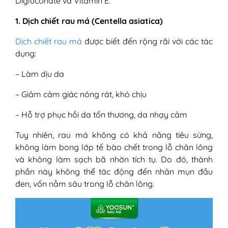
Digluconate và Vitamin E.
1. Dịch chiết rau má (Centella asiatica)
Dịch chiết rau má
được biết đến rộng rãi với các tác
dụng:
– Làm dịu da
– Giảm cảm giác nóng rát, khó chịu
– Hỗ trợ phục hồi da tổn thương, da nhạy cảm
Tuy nhiên, rau má không có khả năng tiêu sừng,
không làm bong lớp tế bào chết trong lỗ chân lông
và không làm sạch bã nhờn tích tụ. Do đó, thành
phần này không thể tác động đến nhân mụn đầu
đen, vốn nằm sâu trong lỗ chân lông.