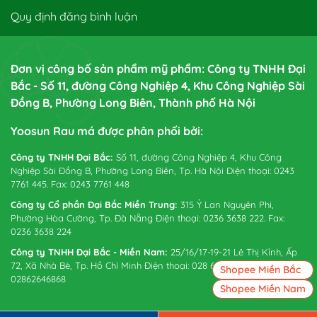
Quy định đăng bình luận
Đơn vị công bố sản phẩm mỹ phẩm: Công ty TNHH Đại
Bắc - Số 11, đường Công Nghiệp 4, Khu Công Nghiệp Sài
Đồng B, Phường Long Biên, Thành phố Hà Nội
Yoosun Rau má được phân phối bởi:
Công ty TNHH Đại Bắc:
Số 11, đường Công Nghiệp 4, Khu Công
Nghiệp Sài Đồng B, Phường Long Biên, Tp. Hà Nội Điện thoại: 0243
7761 445. Fax: 0243 7761 448
Công ty Cổ phần Đại Bắc Miền Trung:
315 Ỷ Lan Nguyên Phi,
Phường Hòa Cường, Tp. Đà Nẵng Điện thoại: 0236 3638 222. Fax:
0236 3638 224
Công ty TNHH Đại Bắc - Miền Nam:
25/16/17-19-21 Lê Thị Kỉnh, Ấp
72, Xã Nhà Bè, Tp. Hồ Chí Minh Điện thoại: 028 6265 0738. Fax:
Shopee Miền Bắc
02862646868
Shopee Miền Nam