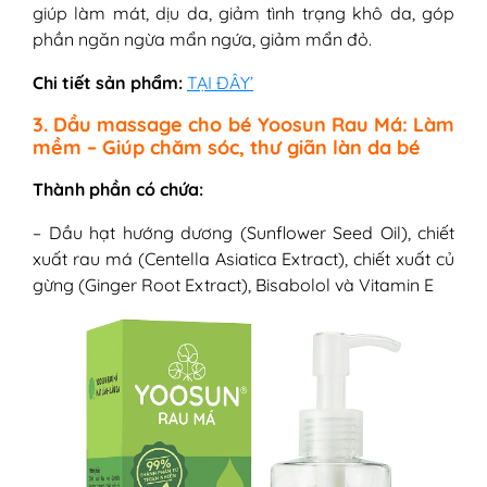
giúp làm mát, dịu da, giảm tình trạng khô da, góp
phần ngăn ngừa mẩn ngứa, giảm mẩn đỏ.
Chi tiết sản phẩm:
TẠI ĐÂY’
3. Dầu massage cho bé Yoosun Rau Má: Làm
mềm – Giúp chăm sóc, thư giãn làn da bé
Thành phần có chứa:
– Dầu hạt hướng dương (Sunflower Seed Oil), chiết
xuất rau má (Centella Asiatica Extract), chiết xuất củ
gừng (Ginger Root Extract), Bisabolol và Vitamin E