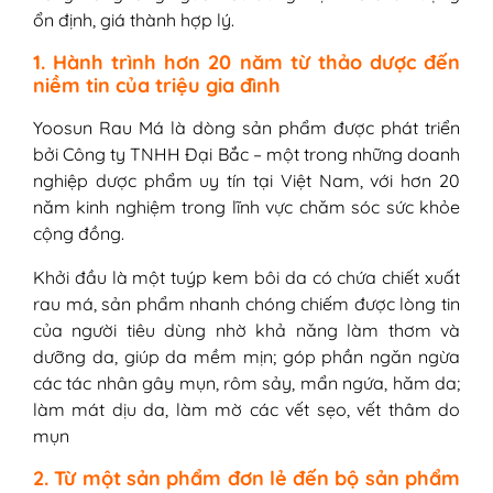
ổn định, giá thành hợp lý.
3. Dầu massage cho bé Yoosun Rau
Má: Làm mềm - Giúp chăm sóc, thư
1. Hành trình hơn 20 năm từ thảo dược đến
giãn làn da bé
niềm tin của triệu gia đình
4. Sữa dưỡng ẩm cho bé Yoosun Rau
Yoosun Rau Má là dòng sản phẩm được phát triển
Má - Dưỡng ẩm, giúp giảm ngứa do
bởi Công ty TNHH Đại Bắc – một trong những doanh
khô da
nghiệp dược phẩm uy tín tại Việt Nam, với hơn 20
III - Bộ Yoosun Rau má có tốt không?
năm kinh nghiệm trong lĩnh vực chăm sóc sức khỏe
Đánh giá từ người dùng
cộng đồng.
1. Đánh giá từ trang TMĐT
2. Khách hàng chia sẻ về bộ sản
Khởi đầu là một tuýp kem bôi da có chứa chiết xuất
phẩm Yoosun rau từ facebook
rau má, sản phẩm nhanh chóng chiếm được lòng tin
3. Những KOC phản hồi về bộ Yoosun
của người tiêu dùng nhờ khả năng làm thơm và
Rau má
dưỡng da, giúp da mềm mịn; góp phần ngăn ngừa
các tác nhân gây mụn, rôm sảy, mẩn ngứa, hăm da;
làm mát dịu da, làm mờ các vết sẹo, vết thâm do
mụn
2. Từ một sản phẩm đơn lẻ đến bộ sản phẩm