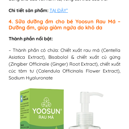
Chi tiết sản phẩm:
TẠI ĐÂY”
4. Sữa dưỡng ẩm cho bé Yoosun Rau Má –
Dưỡng ẩm, giúp giảm ngứa do khô da
Thành phần nổi bật:
–
Thành phần có chứa: Chiết xuất rau má (Centella
Asiatica Extract), Bisabolol & chiết xuất củ gừng
(Zingiber Officinale (Ginger) Root Extract), chiết xuất
cúc tâm tư (Calendula Officinalis Flower Extract),
Sodium Hyaluronate