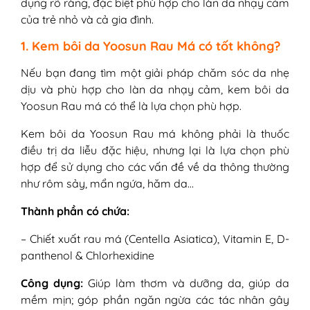
dụng rõ ràng, đặc biệt phù hợp cho làn da nhạy cảm
của trẻ nhỏ và cả gia đình.
1. Kem bôi da Yoosun Rau Má có tốt không?
Nếu bạn đang tìm một giải pháp chăm sóc da nhẹ
dịu và phù hợp cho làn da nhạy cảm, kem bôi da
Yoosun Rau má có thể là lựa chọn phù hợp.
Kem bôi da Yoosun Rau má không phải là thuốc
điều trị da liễu đặc hiệu, nhưng lại là lựa chọn phù
hợp để sử dụng cho các vấn đề về da thông thường
như rôm sảy, mẩn ngứa, hăm da…
Thành phần có chứa:
– Chiết xuất rau má (Centella Asiatica), Vitamin E, D-
panthenol & Chlorhexidine
Công dụng:
Giúp làm thơm và dưỡng da, giúp da
mềm mịn; góp phần ngăn ngừa các tác nhân gây