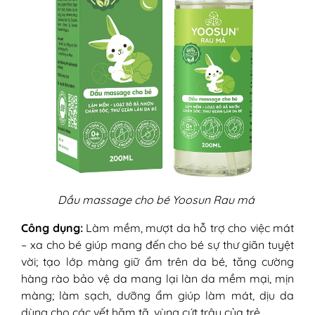
Dầu massage cho bé Yoosun Rau má
Công dụng:
Làm mềm, mượt da hỗ trợ cho việc mát
– xa cho bé giúp mang đến cho bé sự thư giãn tuyệt
vời; tạo lớp màng giữ ẩm trên da bé, tăng cường
hàng rào bảo vệ da mang lại làn da mềm mại, mịn
màng; làm sạch, dưỡng ẩm giúp làm mát, dịu da
dùng cho các vết hăm tã, vùng cứt trâu của trẻ.