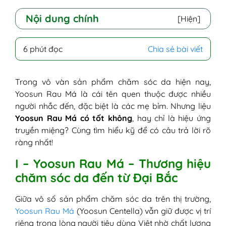
Nội dung chính
[Hiện]
I - Yoosun Rau Má - Thương hiệu chăm sóc
6 phút đọc
Chia sẻ bài viết
da đến từ Đại Bắc
1. Hành trình hơn 20 năm từ thảo
dược đến niềm tin của triệu gia đình
Trong vô vàn sản phẩm chăm sóc da hiện nay,
2. Từ một sản phẩm đơn lẻ đến bộ
Yoosun Rau Má là cái tên quen thuộc được nhiều
sản phẩm chăm sóc mát lành làn da
người nhắc đến, đặc biệt là các mẹ bỉm. Nhưng liệu
cho bé và cả gia đình
Yoosun Rau Má có tốt không
, hay chỉ là hiệu ứng
3. Bộ Yoosun Rau Má - Sản xuất tại
truyền miệng? Cùng tìm hiểu kỹ để có câu trả lời rõ
nhà máy đạt chuẩn cGMP
ràng nhất!
II - Bộ sản phẩm Yoosun Rau Má có tốt
I – Yoosun Rau Má – Thương hiệu
không? Phân tích thành phần và công
chăm sóc da đến từ Đại Bắc
dụng
1. Kem bôi da Yoosun Rau Má có tốt
Giữa vô số sản phẩm chăm sóc da trên thị trường,
không?
Yoosun Rau Má
(Yoosun Centella) vẫn giữ được vị trí
2. Gel tắm gội thảo dược Yoosun Rau
riêng trong lòng người tiêu dùng Việt nhờ chất lượng
Má giúp làm mát, dịu da