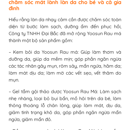
chăm sóc mát lành làn da cho bé và cả gia
đình
Hiểu rằng làn da nhạy cảm cần được chăm sóc toàn
diện từ bước làm sạch, dưỡng ẩm đến phục hồi,
Công ty TNHH Đại Bắc đã mở rộng Yoosun Rau má
thành một bộ sản phẩm gồm:
– Kem bôi da Yoosun Rau má: Giúp làm thơm và
dưỡng da, giúp da mềm mịn; góp phần ngăn ngừa
các tác nhân gây mụn, rôm sảy, mẩn ngứa, hăm da;
làm mát dịu da; làm mờ các vết sẹo, vết thâm do
mụn.
– Gel tắm gội thảo dược Yoosun Rau Má: Làm sạch
nhẹ nhàng, loại bỏ bụi bẩn, mồ hôi trên da bé, làm
thông thoáng lỗ chân lông, giúp làm mát, dịu da,
giảm tình trạng khô da, góp phần ngăn ngừa mẩn
ngứa, giảm mẩn đỏ.