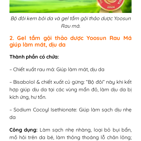
Bộ đôi kem bôi da và gel tắm gội thảo dược Yoosun
Rau má.
2. Gel tắm gội thảo dược Yoosun Rau Má
giúp làm mát, dịu da
Thành phần có chứa:
– Chiết xuất rau má: Giúp làm mát, dịu da
– Bisabolol & chiết xuất củ gừng: “Bộ đôi” này khi kết
hợp giúp dịu da tại các vùng mẩn đỏ, làm dịu da bị
kích ứng, hư tổn.
– Sodium Cocoyl Isethionate: Giúp làm sạch dịu nhẹ
da
Công dụng:
Làm sạch nhẹ nhàng, loại bỏ bụi bẩn,
mồ hôi trên da bé, làm thông thoáng lỗ chân lông;