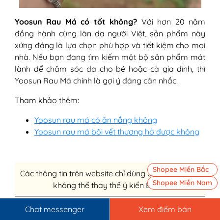
Yoosun Rau Má có tốt không?
Với hơn 20 năm
đồng hành cùng làn da người Việt, sản phẩm này
xứng đáng là lựa chọn phù hợp và tiết kiệm cho mọi
nhà. Nếu bạn đang tìm kiếm một bộ sản phẩm mát
lành để chăm sóc da cho bé hoặc cả gia đình, thì
Yoosun Rau Má chính là gợi ý đáng cân nhắc.
Tham khảo thêm:
Yoosun rau má có ăn nắng không
Yoosun rau má bôi vết thương hở được không
Shopee Miền Bắc
Các thông tin trên website chỉ dùng để tham khảo,
Shopee Miền Nam
không thể thay thế ý kiến Bác sĩ
Chat messenger
Xem điểm bán