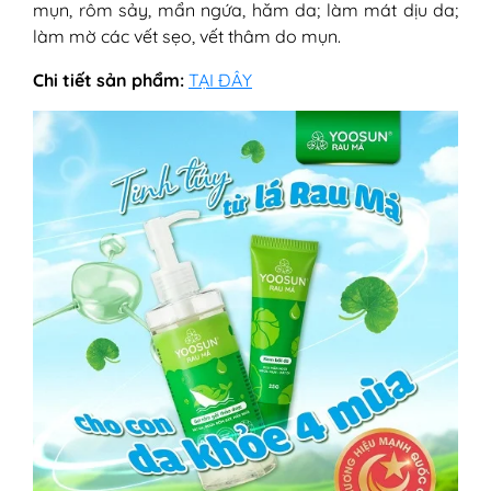
mụn, rôm sảy, mẩn ngứa, hăm da; làm mát dịu da;
làm mờ các vết sẹo, vết thâm do mụn.
Chi tiết sản phẩm:
TẠI ĐÂY