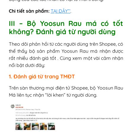
Chi tiết sản phẩm:
TẠI ĐÂY”‘
.
III – Bộ Yoosun Rau má có tốt
không? Đánh giá từ người dùng
Theo dõi phản hồi từ các người dùng trên Shopee, có
thể thấy bộ sản phẩm Yoosun Rau má nhận được
rất nhiều đánh giá tốt . Cùng xem một vài cảm nhận
nổi bật dưới đây:
1. Đánh giá từ trang TMĐT
Trên sàn thương mại điện tử Shopee, bộ Yoosun Rau
Má liên tục nhận “lời khen” từ người dùng.