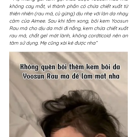
không cay mắt, vì thành phần có chứa chiết xuất từ
thiên nhiên (rau má, củ gừng) dịu nhẹ với làn da nhạy
cảm của Aimee. Sau khi tắm xong, bôi kem Yoosun
Rau má cho dịu da mới đi nắng, kem chứa chiết xuất
rau má, chất gel mát lành, không cordticoid nên an
tâm sử dụng. Mẹ cũng xài ké được nha”