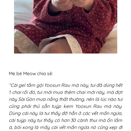
Mẹ bé Meow chia sẻ:
“Cái gel tắm gội Yoosun Rau má này, tui đã dùng hết
1 chai rồi đó, tui mới mua thêm chai mới này, mà đợt
này Sài Gòn mưa nắng thất thường, nên là lúc nào tui
cũng phải thủ sẵn tuýp kem Yoosun Rau má này.
Dùng cái này là tui thấy đỡ hẳn ở các vết mẩn ngứa,
cái tuýp này tui thấy có hơn 30 cành thui mà ổn lắm
á, bôi xong là mấy cái vết mẩn ngứa nó cũng xẹp đi