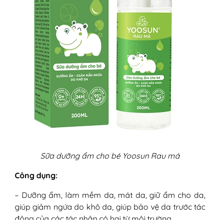
Sữa dưỡng ẩm cho bé Yoosun Rau má
Công dụng:
– Dưỡng ẩm, làm mềm da, mát da, giữ ẩm cho da,
giúp giảm ngứa do khô da, giúp bảo vệ da trước tác
động của các tác nhân có hại từ môi trường.