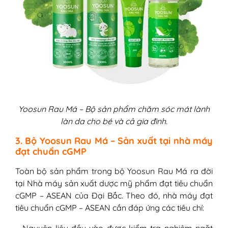
Yoosun Rau Má – Bộ sản phẩm chăm sóc mát lành
làn da cho bé và cả gia đình.
3. Bộ Yoosun Rau Má – Sản xuất tại nhà máy
đạt chuẩn cGMP
Toàn bộ sản phẩm trong bộ Yoosun Rau Má ra đời
tại Nhà máy sản xuất dược mỹ phẩm đạt tiêu chuẩn
cGMP – ASEAN của Đại Bắc. Theo đó, nhà máy đạt
tiêu chuẩn cGMP – ASEAN cần đáp ứng các tiêu chí: