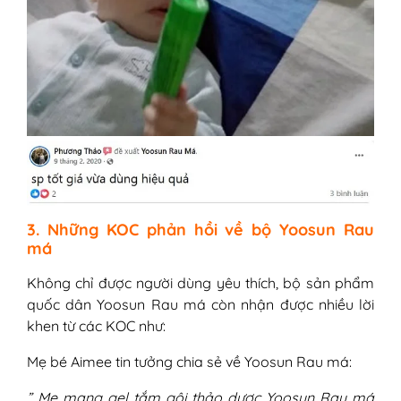
3. Những KOC phản hồi về bộ Yoosun Rau
má
Không chỉ được người dùng yêu thích, bộ sản phẩm
quốc dân Yoosun Rau má còn nhận được nhiều lời
khen từ các KOC như:
Mẹ bé Aimee tin tưởng chia sẻ về Yoosun Rau má:
” Mẹ mang gel tắm gội thảo dược Yoosun Rau má