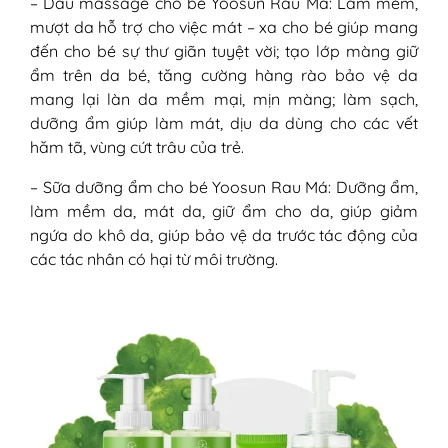
– Dầu massage cho bé Yoosun Rau Má: Làm mềm,
mượt da hỗ trợ cho việc mát – xa cho bé giúp mang
đến cho bé sự thư giãn tuyệt vời; tạo lớp màng giữ
ẩm trên da bé, tăng cường hàng rào bảo vệ da
mang lại làn da mềm mại, mịn màng; làm sạch,
dưỡng ẩm giúp làm mát, dịu da dùng cho các vết
hăm tã, vùng cứt trâu của trẻ.
– Sữa dưỡng ẩm cho bé Yoosun Rau Má: Dưỡng ẩm,
làm mềm da, mát da, giữ ẩm cho da, giúp giảm
ngứa do khô da, giúp bảo vệ da trước tác động của
các tác nhân có hại từ môi trường.