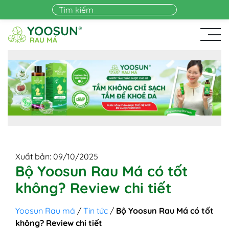
Skip to main content
Xuất bản: 09/10/2025
Bộ Yoosun Rau Má có tốt
không? Review chi tiết
Yoosun Rau má
/
Tin tức
/
Bộ Yoosun Rau Má có tốt
không? Review chi tiết