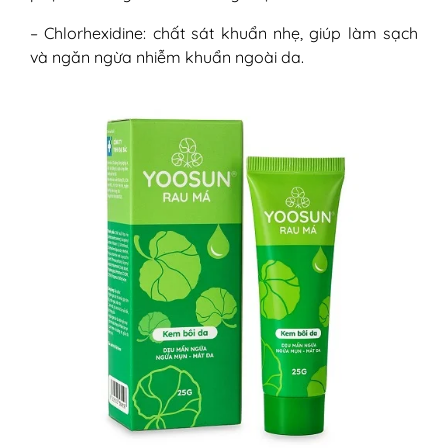
– Chlorhexidine: chất sát khuẩn nhẹ, giúp làm sạch
và ngăn ngừa nhiễm khuẩn ngoài da.