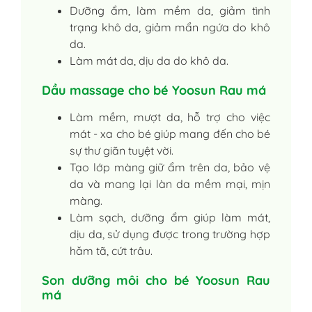
Dưỡng ẩm, làm mềm da, giảm tình
trạng khô da, giảm mẩn ngứa do khô
da.
Làm mát da, dịu da do khô da.
Dầu massage cho bé Yoosun Rau má
Làm mềm, mượt da, hỗ trợ cho việc
mát - xa cho bé giúp mang đến cho bé
sự thư giãn tuyệt vời.
Tạo lớp màng giữ ẩm trên da, bảo vệ
da và mang lại làn da mềm mại, mịn
màng.
Làm sạch, dưỡng ẩm giúp làm mát,
dịu da, sử dụng được trong trường hợp
hăm tã, cứt trâu.
Son dưỡng môi cho bé Yoosun Rau
má