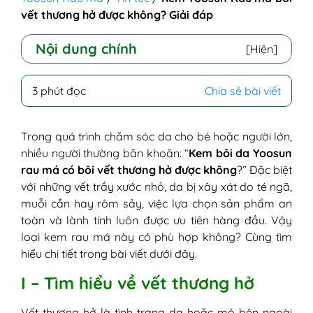
vết thương hở được không? Giải đáp
Nội dung chính
[Hiện]
I - Tìm hiểu về vết thương hở
3 phút đọc
Chia sẻ bài viết
II - Kem Yoosun Rau má bôi vết thương hở
được không? Giải đáp
III - Hướng dẫn sử dung kem Yoosun Rau
Trong quá trình chăm sóc da cho bé hoặc người lớn,
má cho vết thương hở
nhiều người thường băn khoăn: “
Kem bôi da Yoosun
rau má có bôi vết thương hở được không
?” Đặc biệt
với những vết trầy xước nhỏ, da bị xây xát do té ngã,
muỗi cắn hay rôm sảy, việc lựa chọn sản phẩm an
toàn và lành tính luôn được ưu tiên hàng đầu. Vậy
loại kem rau má này có phù hợp không? Cùng tìm
hiểu chi tiết trong bài viết dưới đây.
I – Tìm hiểu về vết thương hở
Vết thương hở là tình trạng da hoặc mô bên ngoài