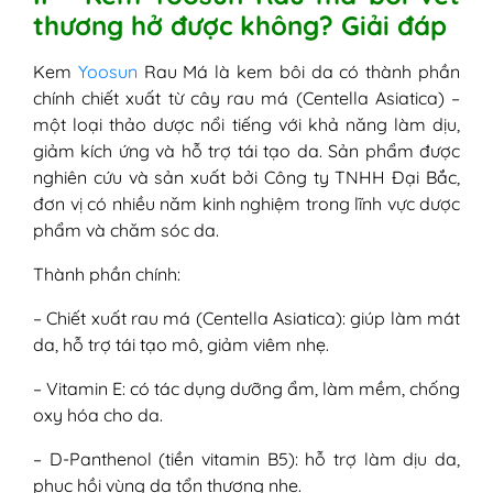
thương hở được không? Giải đáp
Kem
Yoosun
Rau Má là kem bôi da có thành phần
chính chiết xuất từ cây rau má (Centella Asiatica) –
một loại thảo dược nổi tiếng với khả năng làm dịu,
giảm kích ứng và hỗ trợ tái tạo da. Sản phẩm được
nghiên cứu và sản xuất bởi Công ty TNHH Đại Bắc,
đơn vị có nhiều năm kinh nghiệm trong lĩnh vực dược
phẩm và chăm sóc da.
Thành phần chính:
– Chiết xuất rau má (Centella Asiatica): giúp làm mát
da, hỗ trợ tái tạo mô, giảm viêm nhẹ.
– Vitamin E: có tác dụng dưỡng ẩm, làm mềm, chống
oxy hóa cho da.
– D-Panthenol (tiền vitamin B5): hỗ trợ làm dịu da,
phục hồi vùng da tổn thương nhẹ.