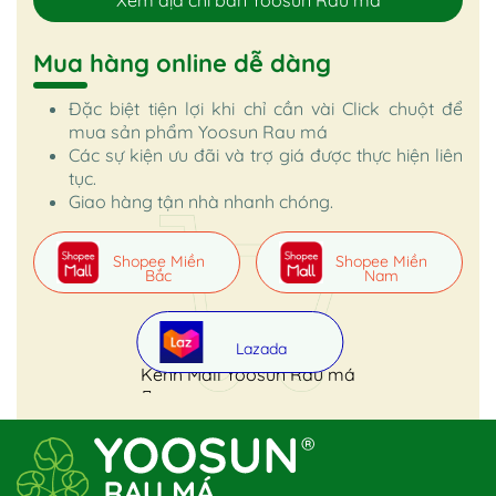
Mua hàng online dễ dàng
Đặc biệt tiện lợi khi chỉ cần vài Click chuột để
mua sản phẩm Yoosun Rau má
Các sự kiện ưu đãi và trợ giá được thực hiện liên
tục.
Giao hàng tận nhà nhanh chóng.
Shopee Miền
Shopee Miền
Bắc
Nam
Lazada
Kênh Mall Yoosun Rau má