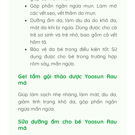
Góp phần ngăn ngừa mụn. Làm mờ
các vết sẹo, vết thâm do mụn.
Dưỡng ẩm da, làm dịu da do khô da,
mát da khi bị ngứa. Dùng được cho cả
trẻ sơ sinh và trẻ nhỏ, bao gồm cả vết
hăm tã.
Bảo vệ da bé trong điều kiện tốt. Sử
dụng được cho bé trong trường hợp
rôm sảy, mẩn ngứa.
Gel tắm gội thảo dược Yoosun Rau
má
Giúp làm sạch nhẹ nhàng, làm mát, dịu da,
giảm tình trạng khô da, góp phần ngăn
ngừa mẩn ngứa.
Sữa dưỡng ẩm cho bé Yoosun Rau
má