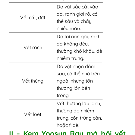
Do vật sắc cắt vào
da, ranh giới rõ, có
Vết cắt, đứt
thể sâu và chảy
nhiều máu.
Do tai nạn gây rách
da không đều,
Vết rách
thường khó khâu, dễ
nhiễm trùng.
Do vật nhọn đâm
sâu, có thể nhỏ bên
Vết thủng
ngoài nhưng tổn
thương lớn bên
trong.
Vết thương lâu lành,
thường do nhiễm
Vết loét
trùng, côn trùng cắn,
hoặc tì đè.
II – Kem Yoosun Rau má bôi vết