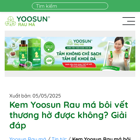
Skip to main content
Xuất bản: 05/05/2025
Kem Yoosun Rau má bôi vết
thương hở được không? Giải
đáp
Yoosun Rau má
/
Tin tức
/
Kem Yoosun Rau má bôi