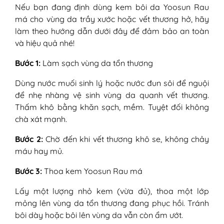
Nếu bạn đang định dùng kem bôi da Yoosun Rau
má cho vùng da trầy xước hoặc vết thương hở, hãy
làm theo hướng dẫn dưới đây để đảm bảo an toàn
và hiệu quả nhé!
Bước 1:
Làm sạch vùng da tổn thương
Dùng nước muối sinh lý hoặc nước đun sôi để nguội
để nhẹ nhàng vệ sinh vùng da quanh vết thương.
Thấm khô bằng khăn sạch, mềm. Tuyệt đối không
chà xát mạnh.
Bước 2:
Chờ đến khi vết thương khô se, không chảy
máu hay mủ.
Bước 3:
Thoa kem Yoosun Rau má
Lấy một lượng nhỏ kem (vừa đủ), thoa một lớp
mỏng lên vùng da tổn thương đang phục hồi. Tránh
bôi dày hoặc bôi lên vùng da vẫn còn ẩm ướt.