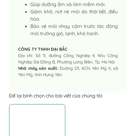
Giúp dưỡng ẩm và làm mềm môi.
Giảm khô, nứt nẻ môi do thời tiết, điều
hòa.
Bảo vệ môi nhạy cảm trước tác động
môi trường gió, lạnh, khô hanh.
CÔNG TY TNHH ĐẠI BẮC
Địa chỉ: Số 11, đường Công Nghiệp 4, Khu Công
Nghiệp Sài Đồng B, Phường Long Biên, Tp. Hà Nội
Nhà máy sản xuất:
Đường D1, KCN Yên Mỹ II, xã
Yên Mỹ, tỉnh Hưng Yên
Để lại bình chọn cho bài viết của chúng tôi: