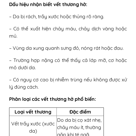
Dấu hiệu nhận biết vết thương hở:
– Da bị rách, trầy xước hoặc thủng rõ ràng.
– Có thể xuất hiện chảy máu, chảy dịch vàng hoặc
mủ.
– Vùng da xung quanh sưng đỏ, nóng rát hoặc đau.
– Trường hợp nặng có thể thấy cả lớp mỡ, cơ hoặc
mô dưới da.
– Có nguy cơ cao bị nhiễm trùng nếu không được xử
lý đúng cách.
Phân loại các vết thương hở phổ biến:
Loại vết thương
Đặc điểm
Do da bị cọ xát nhẹ,
Vết trầy xước (xước
chảy máu ít, thường
da)
gặp khi té ngã.