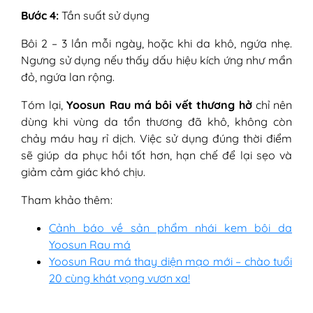
Bước 4:
Tần suất sử dụng
Bôi 2 – 3 lần mỗi ngày, hoặc khi da khô, ngứa nhẹ.
Ngưng sử dụng nếu thấy dấu hiệu kích ứng như mẩn
đỏ, ngứa lan rộng.
Tóm lại,
Yoosun Rau má bôi vết thương hở
chỉ nên
dùng khi vùng da tổn thương đã khô, không còn
chảy máu hay rỉ dịch. Việc sử dụng đúng thời điểm
sẽ giúp da phục hồi tốt hơn, hạn chế để lại sẹo và
giảm cảm giác khó chịu.
Tham khảo thêm:
Cảnh báo về sản phẩm nhái kem bôi da
Yoosun Rau má
Yoosun Rau má thay diện mạo mới – chào tuổi
20 cùng khát vọng vươn xa!