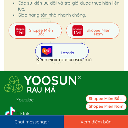
Các sự kiện ưu đãi và trợ giá được thực hiện liên
tục.
Giao hàng tận nhà nhanh chóng.
Shopee Miền
Shopee Miền
Bắc
Nam
Lazada
Kênh Mall Yoosun Rau má
Shopee Miền Bắc
Youtube
Shopee Miền Nam
Tiktok
Chat messenger
Xem điểm bán
Facebook