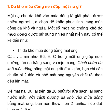
1. Da khô mùa đông nên đắp mặt nạ gì?
Mặt nạ cho da khô vào mùa đông
là giải pháp được
nhiều người lựa chọn để khắc phục tình trạng
mùa
mặt nạ chống khô da
đông da khô và ngứa
. Một số
mùa đông
được sử dụng nhiều nhất hiện nay có thể
kể đến như:
Trị da khô mùa đông bằng mật ong
:
Các vitamin như B6, E, C trong mật ong giúp nuôi
dưỡng làn da trắng sáng và mịn màng.
Cách chữa da
khô mùa đông
bằng mật ong rất đơn giản, bạn chỉ cần
chuẩn bị 2 thìa cà phê mật ong nguyên chất rồi thoa
đều lên mặt.
Để mặt nạ lưu lại trên da 20 phút rồi rửa sạch lại bằng
nước mát. Với
cách dưỡng da khô vào mùa đông
bằng mật ong, bạn nên thực hiện 2 lần/tuần để đạt
hiệu quả rõ rệt.