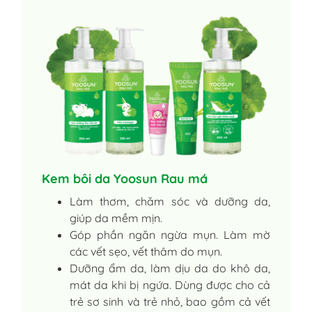
Kem bôi da Yoosun Rau má
Làm thơm, chăm sóc và dưỡng da,
giúp da mềm mịn.
Góp phần ngăn ngừa mụn. Làm mờ
các vết sẹo, vết thâm do mụn.
Dưỡng ẩm da, làm dịu da do khô da,
mát da khi bị ngứa. Dùng được cho cả
trẻ sơ sinh và trẻ nhỏ, bao gồm cả vết