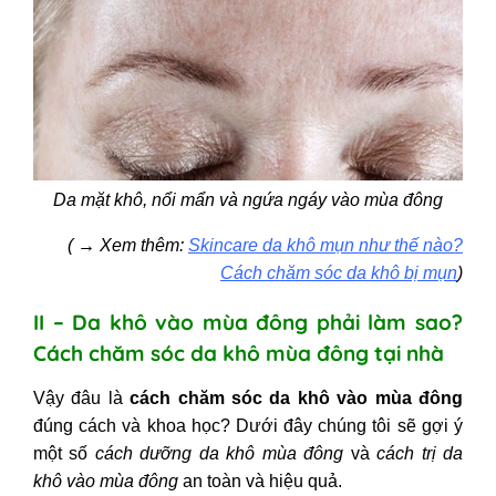
Da mặt khô, nổi mẩn và ngứa ngáy vào mùa đông
( → Xem thêm:
Skincare da khô mụn như thế nào?
Cách chăm sóc da khô bị mụ
n
)
II – Da khô vào mùa đông phải làm sao?
Cách chăm sóc da khô mùa đông tại nhà
Vậy đâu là
cách chăm sóc da khô vào mùa đông
đúng cách và khoa học? Dưới đây chúng tôi sẽ gợi ý
một số
cách dưỡng da khô mùa đông
và
cách trị da
khô vào mùa đông
an toàn và hiệu quả.