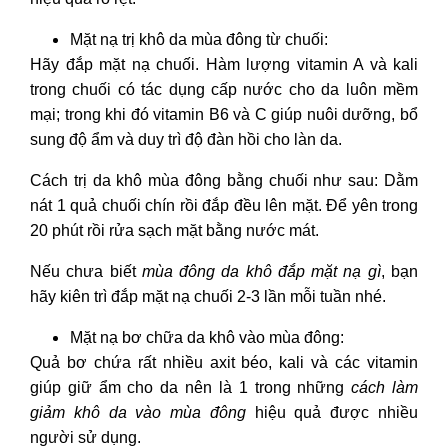
Mặt nạ trị khô da mùa đông
từ chuối:
Hãy đắp mặt nạ chuối. Hàm lượng vitamin A và kali
trong chuối có tác dụng cấp nước cho da luôn mềm
mại; trong khi đó vitamin B6 và C giúp nuôi dưỡng, bổ
sung độ ẩm và duy trì độ đàn hồi cho làn da.
Cách trị da khô mùa đông
bằng chuối như sau: Dằm
nát 1 quả chuối chín rồi đắp đều lên mặt. Để yên trong
20 phút rồi rửa sạch mặt bằng nước mát.
Nếu chưa biết
mùa đông da khô đắp mặt nạ gì
, bạn
hãy kiên trì đắp mặt nạ chuối 2-3 lần mỗi tuần nhé.
Mặt nạ bơ
chữa da khô vào mùa đông
:
Quả bơ chứa rất nhiều axit béo, kali và các vitamin
giúp giữ ẩm cho da nên là 1 trong những
cách làm
giảm khô da vào mùa đông
hiệu quả được nhiều
người sử dụng.