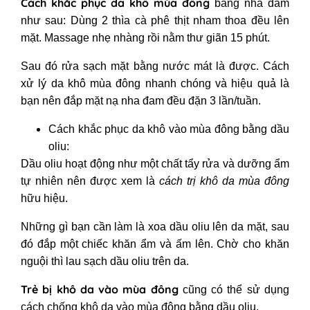
Cách khắc phục da khô mùa đông
bằng nha đam
như sau: Dùng 2 thìa cà phê thịt nham thoa đều lên
mặt. Massage nhẹ nhàng rồi nằm thư giãn 15 phút.
Sau đó rửa sạch mặt bằng nước mát là được. Cách
xử lý da khô mùa đông
nhanh chóng và hiệu quả là
bạn nên đắp mặt nạ nha đam đều đặn 3 lần/tuần.
Cách khắc phục da khô vào mùa đông
bằng dầu
oliu:
Dầu oliu hoạt động như một chất tẩy rửa và dưỡng ẩm
tự nhiên nên được xem là
cách trị khô da mùa đông
hữu hiệu.
Những gì bạn cần làm là xoa dầu oliu lên da mặt, sau
đó đắp một chiếc khăn ẩm và ấm lên. Chờ cho khăn
nguội thì lau sạch dầu oliu trên da.
Trẻ bị khô da vào mùa đông
cũng có thể sử dụng
cách chống khô da vào mùa đông
bằng dầu oliu.