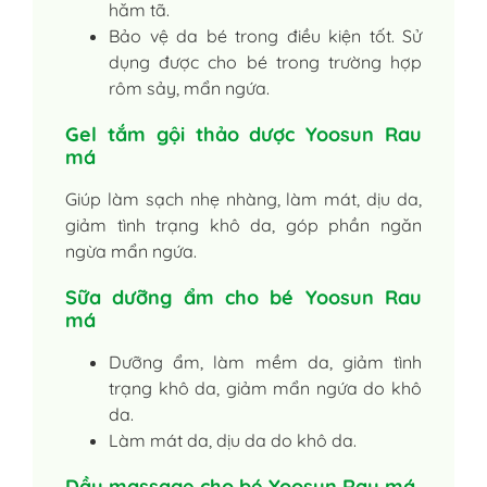
hăm tã.
Bảo vệ da bé trong điều kiện tốt. Sử
dụng được cho bé trong trường hợp
rôm sảy, mẩn ngứa.
Gel tắm gội thảo dược Yoosun Rau
má
Giúp làm sạch nhẹ nhàng, làm mát, dịu da,
giảm tình trạng khô da, góp phần ngăn
ngừa mẩn ngứa.
Sữa dưỡng ẩm cho bé Yoosun Rau
má
Dưỡng ẩm, làm mềm da, giảm tình
trạng khô da, giảm mẩn ngứa do khô
da.
Làm mát da, dịu da do khô da.
Dầu massage cho bé Yoosun Rau má