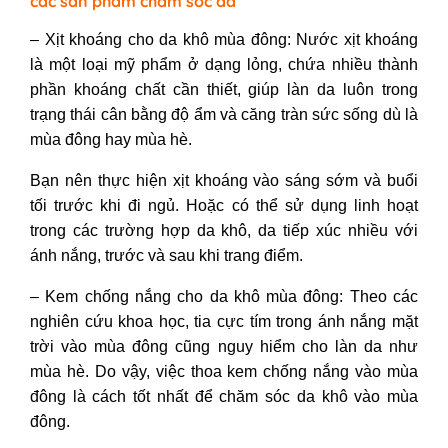
các sản phẩm chăm sóc da
–
Xịt khoáng cho da khô mùa đông
: Nước xịt khoáng
là một loại mỹ phẩm ở dạng lỏng, chứa nhiều thành
phần khoáng chất cần thiết, giúp làn da luôn trong
trạng thái cân bằng độ ẩm và căng tràn sức sống dù là
mùa đông hay mùa hè.
Bạn nên thực hiện xịt khoáng vào sáng sớm và buổi
tối trước khi đi ngủ. Hoặc có thể sử dụng linh hoạt
trong các trường hợp da khô, da tiếp xúc nhiều với
ánh nắng, trước và sau khi trang điểm.
–
Kem chống nắng cho da khô mùa đông
: Theo các
nghiên cứu khoa học, tia cực tím trong ánh nắng mặt
trời vào mùa đông cũng nguy hiểm cho làn da như
mùa hè. Do vậy, việc thoa kem chống nắng vào mùa
đông là cách tốt nhất để chăm sóc da khô vào mùa
đông.