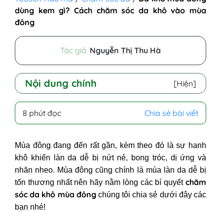
dùng kem gì? Cách chăm sóc da khô vào mùa
đông
Tác giả:
Nguyễn Thị Thu Hà
Nội dung chính
[Hiện]
I - Tại sao mùa đông da khô?
8 phút đọc
Chia sẻ bài viết
II - Da khô vào mùa đông phải làm
sao? Cách chăm sóc da khô mùa
Mùa đông đang đến rất gần, kèm theo đó là sự hanh
đông tại nhà
khô khiến làn da dễ bị nứt nẻ, bong tróc, dị ứng và
1. Da khô mùa đông nên đắp mặt nạ
nhăn nheo. Mùa đông cũng chính là mùa làn da dễ bị
gì?
chăm
tổn thương nhất nên hãy nằm lòng các bí quyết
2. Da khô mùa đông dùng kem gì?
sóc
da khô mùa đông
chúng tôi chia sẻ dưới đây các
3. Mẹo chữa da khô mùa đông bằng
bạn nhé!
việc lựa chọn các sản phẩm chăm