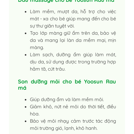
Làm mềm, mượt da, hỗ trợ cho việc
mát - xa cho bé giúp mang đến cho bé
sự thư giãn tuyệt vời.
Tạo lớp màng giữ ẩm trên da, bảo vệ
da và mang lại làn da mềm mại, mịn
màng.
Làm sạch, dưỡng ẩm giúp làm mát,
dịu da, sử dụng được trong trường hợp
hăm tã, cứt trâu.
Son dưỡng môi cho bé Yoosun Rau
má
Giúp dưỡng ẩm và làm mềm môi.
Giảm khô, nứt nẻ môi do thời tiết, điều
hòa.
Bảo vệ môi nhạy cảm trước tác động
môi trường gió, lạnh, khô hanh.