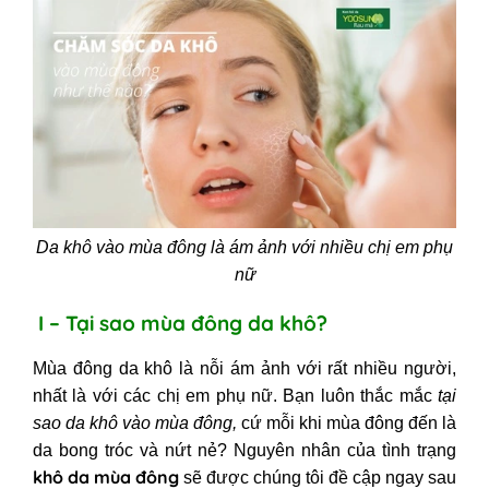
sóc da
III - Cách phòng tránh da khô mùa
đông
Da khô vào mùa đông là ám ảnh với nhiều chị em phụ
nữ
I – Tại sao mùa đông da khô?
Mùa đông da khô
là nỗi ám ảnh với rất nhiều người,
nhất là với các chị em phụ nữ. Bạn luôn thắc mắc
tại
sao da khô vào mùa đông
,
cứ mỗi khi mùa đông đến là
da bong tróc và nứt nẻ? Nguyên nhân của tình trạng
khô da mùa đông
sẽ được chúng tôi đề cập ngay sau