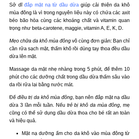
Sở dĩ
đắp mặt nạ từ dầu dừa
giúp cải thiện da khô
mùa đông là vì trong nguyên liệu này có chứa các axit
béo bão hòa cùng các khoáng chất và vitamin quan
trọng như beta-carotene, maggie, vitamin A, E, K, D.
Mẹo chữa da khô mùa đông
vô cùng đơn giản: Bạn chỉ
cần rửa sạch mặt, thấm khô rồi dùng tay thoa đều dầu
dừa lên mặt.
Massage da mặt nhẹ nhàng trong 5 phút, để thêm 10
phút cho các dưỡng chất trong dầu dừa thấm sâu vào
da rồi rửa lại bằng nước mát.
Để
điều trị da khô mùa đông
, bạn nên đắp mặt nạ dầu
dừa 3 lần mỗi tuần. Nếu
trẻ bị khô da mùa đông
, mẹ
cũng có thể sử dụng dầu dừa thoa cho bé rất an toàn
và hiệu quả.
Mặt nạ dưỡng ẩm cho da khô vào mùa đông
từ