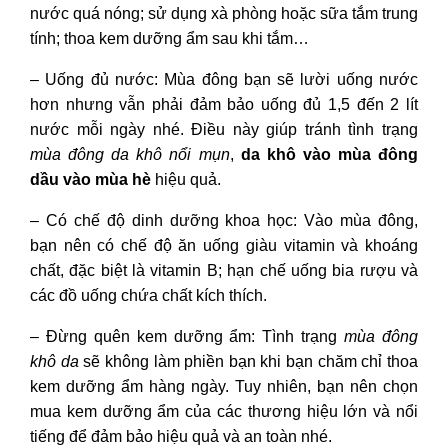
nước quá nóng; sử dụng xà phòng hoặc sữa tắm trung
tính; thoa kem dưỡng ẩm sau khi tắm…
– Uống đủ nước: Mùa đông bạn sẽ lười uống nước
hơn nhưng vẫn phải đảm bảo uống đủ 1,5 đến 2 lít
nước mỗi ngày nhé. Điều này giúp tránh tình trạng
mùa đông da khô nổi mụn
,
da khô vào mùa đông
dầu vào mùa hè
hiệu quả.
– Có chế độ dinh dưỡng khoa học: Vào mùa đông,
bạn nên có chế độ ăn uống giàu vitamin và khoáng
chất, đặc biệt là vitamin B; hạn chế uống bia rượu và
các đồ uống chứa chất kích thích.
– Đừng quên kem dưỡng ẩm: Tình trạng
mùa đông
khô da
sẽ không làm phiền bạn khi bạn chăm chỉ thoa
kem dưỡng ẩm hàng ngày. Tuy nhiên, bạn nên chọn
mua kem dưỡng ẩm của các thương hiệu lớn và nổi
tiếng để đảm bảo hiệu quả và an toàn nhé.