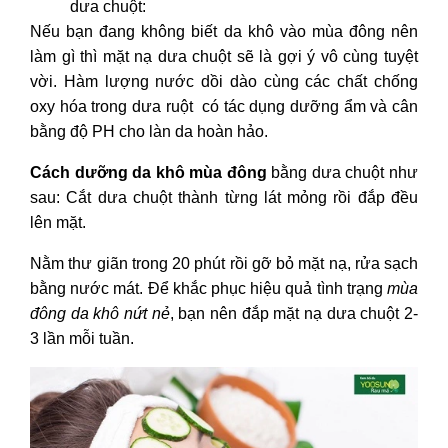
dưa chuột:
Nếu bạn đang không biết da khô vào mùa đông nên
làm gì
thì mặt nạ dưa chuột sẽ là gợi ý vô cùng tuyệt
vời. Hàm lượng nước dồi dào cùng các chất chống
oxy hóa trong dưa ruột có tác dụng dưỡng ẩm và cân
bằng độ PH cho làn da hoàn hảo.
Cách dưỡng da khô mùa đông
bằng dưa chuột như
sau: Cắt dưa chuột thành từng lát mỏng rồi đắp đều
lên mặt.
Nằm thư giãn trong 20 phút rồi gỡ bỏ mặt nạ, rửa sạch
bằng nước mát. Để khắc phục hiệu quả tình trạng
mùa
đông da khô nứt nẻ
, bạn nên đắp mặt nạ dưa chuột 2-
3 lần mỗi tuần.