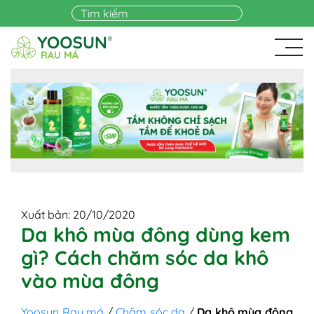
Skip to main content
Xuất bản: 20/10/2020
Da khô mùa đông dùng kem
gì? Cách chăm sóc da khô
vào mùa đông
Yoosun Rau má
/
Chăm sóc da
/
Da khô mùa đông