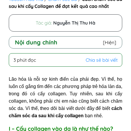
sau khi cấy Collagen để đạt kết quả cao nhất
Tác giả:
Nguyễn Thị Thu Hà
Nội dung chính
[Hiện]
I - Cấy collagen vào da là như thế
3 phút đọc
Chia sẻ bài viết
nào?
II - Chăm sóc da sau khi cấy
Lão hóa là nỗi sợ kinh điển của phái đẹp. Vì thế, họ
collagen
luôn cố gắng tìm đến các phương pháp trẻ hóa làn da,
1. Sử dụng kem dưỡng da theo
trong đó có cấy collagen. Tuy nhiên, sau khi cấy
hướng dẫn của chuyên viên
collagen, không phải chị em nào cũng biết cách chăm
2. Bảo vệ da khỏi ánh nắng, khói bụi
sóc da. Vì thế, theo dõi bài viết dưới đây để biết
cách
3. Hạn chế sờ tay lên mặt
chăm sóc da sau khi cấy collagen
bạn nhé.
4. Ngưng vận động mạnh và bơi lội
trong những ngày đầu
I – Cấy collagen vào da là như thế nào?