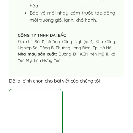
hòa.
Bảo vệ môi nhạy cảm trước tác động
môi trường gió, lạnh, khô hanh.
CÔNG TY TNHH ĐẠI BẮC
Địa chỉ: Số 11, đường Công Nghiệp 4, Khu Công
Nghiệp Sài Đồng B, Phường Long Biên, Tp. Hà Nội
Nhà máy sản xuất:
Đường D1, KCN Yên Mỹ II, xã
Yên Mỹ, tỉnh Hưng Yên
Để lại bình chọn cho bài viết của chúng tôi: