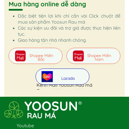
Mua hàng online dễ dàng
Đặc biệt tiện lợi khi chỉ cần vài Click chuột để
mua sản phẩm Yoosun Rau má
Các sự kiện ưu đãi và trợ giá được thực hiện liên
tục.
Giao hàng tận nhà nhanh chóng.
Shopee Miền
Shopee Miền
Bắc
Nam
Lazada
Kênh Mall Yoosun Rau má
Youtube