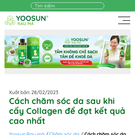
Skip to main content
Xuất bản: 28/02/2023
Cách chăm sóc da sau khi
cấy Collagen để đạt kết quả
cao nhất
Yoosun Rau má
/
Chăm sóc da
/
Cách chăm sóc da