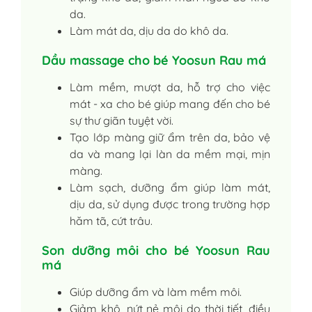
da.
Làm mát da, dịu da do khô da.
Dầu massage cho bé Yoosun Rau má
Làm mềm, mượt da, hỗ trợ cho việc
mát - xa cho bé giúp mang đến cho bé
sự thư giãn tuyệt vời.
Tạo lớp màng giữ ẩm trên da, bảo vệ
da và mang lại làn da mềm mại, mịn
màng.
Làm sạch, dưỡng ẩm giúp làm mát,
dịu da, sử dụng được trong trường hợp
hăm tã, cứt trâu.
Son dưỡng môi cho bé Yoosun Rau
má
Giúp dưỡng ẩm và làm mềm môi.
Giảm khô, nứt nẻ môi do thời tiết, điều