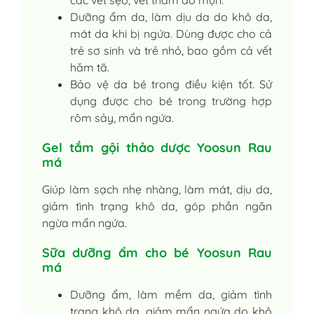
các vết sẹo, vết thâm do mụn.
Dưỡng ẩm da, làm dịu da do khô da,
mát da khi bị ngứa. Dùng được cho cả
trẻ sơ sinh và trẻ nhỏ, bao gồm cả vết
hăm tã.
Bảo vệ da bé trong điều kiện tốt. Sử
dụng được cho bé trong trường hợp
rôm sảy, mẩn ngứa.
Gel tắm gội thảo dược Yoosun Rau
má
Giúp làm sạch nhẹ nhàng, làm mát, dịu da,
giảm tình trạng khô da, góp phần ngăn
ngừa mẩn ngứa.
Sữa dưỡng ẩm cho bé Yoosun Rau
má
Dưỡng ẩm, làm mềm da, giảm tình
trạng khô da, giảm mẩn ngứa do khô