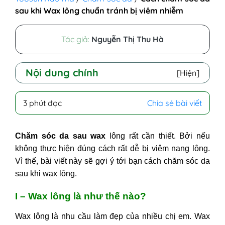
sau khi Wax lông chuẩn tránh bị viêm nhiễm
Tác giả:
Nguyễn Thị Thu Hà
Nội dung chính
[Hiện]
I - Wax lông là như thế nào?
3 phút đọc
Chia sẻ bài viết
II - Chia sẻ cách chăm sóc da sau
khi wax lông
Chăm sóc da sau wax
lông rất cần thiết. Bởi nếu
1. Thoa dưỡng ẩm dịu nhẹ (lotion,
không thực hiện đúng cách rất dễ bị viêm nang lông.
gel…)
Vì thế, bài viết này sẽ gợi ý tới bạn
cách chăm sóc da
2. Dùng đá lạnh hoặc khăn lạnh để
sau khi wax lông.
làm dịu da
3. Bảo vệ da trước ánh nắng mặt trời
I – Wax lông là như thế nào?
4. Tắm rửa bằng nước mát
III - Những lưu ý trong cách chăm
Wax lông là nhu cầu làm đẹp của nhiều chị em. Wax