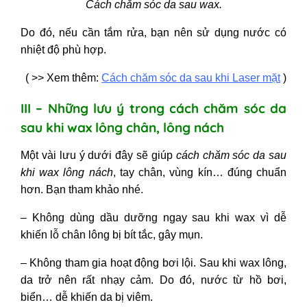
Cách chăm sóc da sau wax.
Do đó, nếu cần tắm rửa, bạn nên sử dụng nước có
nhiệt độ phù hợp.
( >> Xem thêm:
Cách chăm sóc da sau khi Laser mặt
)
III – Những lưu ý trong cách chăm sóc da
sau khi wax lông chân, lông nách
Một vài lưu ý dưới đây sẽ giúp
cách chăm sóc da sau
khi wax lông nách
,
tay chân, vùng kín… đúng chuẩn
hơn. Bạn tham khảo nhé.
– Không dùng dầu dưỡng ngay sau khi wax vì dễ
khiến lỗ chân lông bị bít tắc, gây mụn.
– Không tham gia hoạt động bơi lội. Sau khi wax lông,
da trở nên rất nhạy cảm. Do đó, nước từ hồ bơi,
biển… dễ khiến da bị viêm.