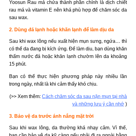
Yoosun Rau má chứa thành phần chính là dịch chiết
rau má và vitamin E nên khá phù hợp để chăm sóc da
sau wax.
2. Dùng đá lạnh hoặc khăn lạnh để làm dịu da
Sau khi wax lông nếu xuất hiện mụn sưng, ngứa… thì
có thể da đang bị kích ứng.
Để làm dịu, bạn dùng khăn
thấm nước đá hoặc khăn lạnh chườm lên da khoảng
15 phút.
Bạn có thể thực hiện phương pháp này nhiều lần
trong ngày, nhất là khi cảm thấy khó chịu.
(>> Xem thêm:
Cách chăm sóc da sau nặn mụn tại nhà
và những lưu ý cần nhớ
)
3. Bảo vệ da trước ánh nắng mặt trời
Sau khi wax lông, da thường khá nhạy cảm. Vì thế,
bạn cần bảo vệ da kỹ càng nếu phải đi ra ngoài bằng