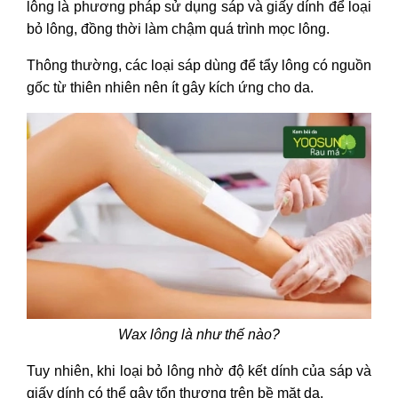
lông là phương pháp sử dụng sáp và giấy dính để loại
sóc da sau khi wax lông chân, lông
bỏ lông, đồng thời làm chậm quá trình mọc lông.
nách
Thông thường, các loại sáp dùng để tẩy lông có nguồn
gốc từ thiên nhiên nên ít gây kích ứng cho da.
Wax lông là như thế nào?
Tuy nhiên, khi loại bỏ lông nhờ độ kết dính của sáp và
giấy dính có thể gây tổn thương trên bề mặt da.