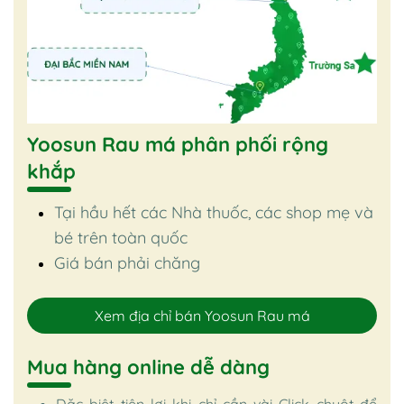
Yoosun Rau má phân phối rộng
khắp
Tại hầu hết các Nhà thuốc, các shop mẹ và
bé trên toàn quốc
Giá bán phải chăng
Xem địa chỉ bán Yoosun Rau má
Mua hàng online dễ dàng
Đặc biệt tiện lợi khi chỉ cần vài Click chuột để