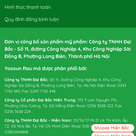
Hình thức thanh toán
Quy định đăng bình luận
Đơn vị công bố sản phẩm mỹ phẩm: Công ty TNHH Đại
Bắc - Số 11, đường Công Nghiệp 4, Khu Công Nghiệp Sài
Đồng B, Phường Long Biên, Thành phố Hà Nội
Yoosun Rau má được phân phối bởi:
Công ty TNHH Đại Bắc:
Số 11, đường Công Nghiệp 4, Khu Công
Nghiệp Sài Đồng B, Phường Long Biên, Tp. Hà Nội Điện thoại: 0243
7761 445. Fax: 0243 7761 448
Công ty Cổ phần Đại Bắc Miền Trung:
315 Ỷ Lan Nguyên Phi,
Phường Hòa Cường, Tp. Đà Nẵng Điện thoại: 0236 3638 222. Fax:
0236 3638 224
Công ty TNHH Đại Bắc - Miền Nam:
25/16/17-19-21 Lê Thị Kỉnh, Ấp
72, Xã Nhà Bè, Tp. Hồ Chí Minh Điện thoại: 028 6265 0738. Fax:
Shopee Miền Bắc
02862646868