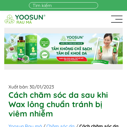
Skip to main content
Xuất bản: 30/01/2023
Cách chăm sóc da sau khi
Wax lông chuẩn tránh bị
viêm nhiễm
Yoosun Rau má
/
Chăm sóc da
/
Cách chăm sóc da