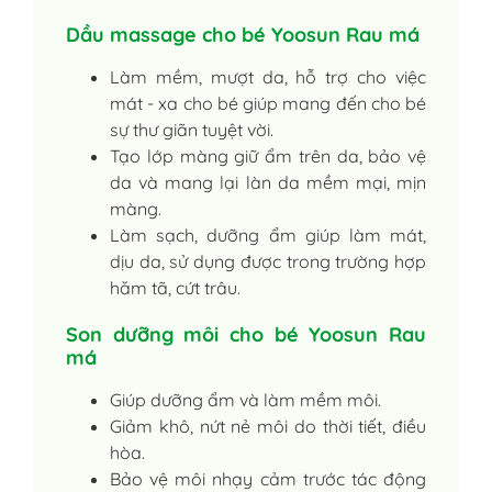
Dầu massage cho bé Yoosun Rau má
Làm mềm, mượt da, hỗ trợ cho việc
mát - xa cho bé giúp mang đến cho bé
sự thư giãn tuyệt vời.
Tạo lớp màng giữ ẩm trên da, bảo vệ
da và mang lại làn da mềm mại, mịn
màng.
Làm sạch, dưỡng ẩm giúp làm mát,
dịu da, sử dụng được trong trường hợp
hăm tã, cứt trâu.
Son dưỡng môi cho bé Yoosun Rau
má
Giúp dưỡng ẩm và làm mềm môi.
Giảm khô, nứt nẻ môi do thời tiết, điều
hòa.
Bảo vệ môi nhạy cảm trước tác động