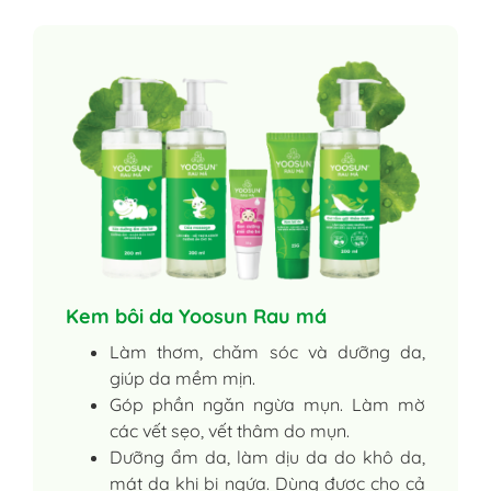
Kem bôi da Yoosun Rau má
Làm thơm, chăm sóc và dưỡng da,
giúp da mềm mịn.
Góp phần ngăn ngừa mụn. Làm mờ
các vết sẹo, vết thâm do mụn.
Dưỡng ẩm da, làm dịu da do khô da,
mát da khi bị ngứa. Dùng được cho cả