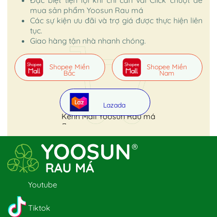
mua sản phẩm Yoosun Rau má
Các sự kiện ưu đãi và trợ giá được thực hiện liên
tục.
Giao hàng tận nhà nhanh chóng.
Shopee Miền
Shopee Miền
Bắc
Nam
Lazada
Kênh Mall Yoosun Rau má
Youtube
Tiktok