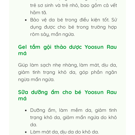
trẻ sơ sinh và trẻ nhỏ, bao gồm cả vết
hăm tã.
Bảo vệ da bé trong điều kiện tốt. Sử
dụng được cho bé trong trường hợp
rôm sảy, mẩn ngứa.
Gel tắm gội thảo dược Yoosun Rau
má
Giúp làm sạch nhẹ nhàng, làm mát, dịu da,
giảm tình trạng khô da, góp phần ngăn
ngừa mẩn ngứa.
Sữa dưỡng ẩm cho bé Yoosun Rau
má
Dưỡng ẩm, làm mềm da, giảm tình
trạng khô da, giảm mẩn ngứa do khô
da.
Làm mát da, dịu da do khô da.