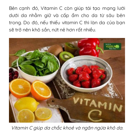
Bên cạnh đó, Vitamin C còn giúp tái tạo mạng lưới
dưới da nhằm giữ và cấp ẩm cho da từ sâu bên
trong. Do đó, nếu thiếu vitamin C thì làn da của bạn
sẽ trở nên khô sần, nứt nẻ hơn rất nhiều.
Vitamin C giúp da chắc khoẻ và ngăn ngừa khô da.