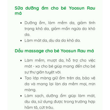
Sữa dưỡng ẩm cho bé Yoosun Rau
má
Dưỡng ẩm, làm mềm da, giảm tình
trạng khô da, giảm mẩn ngứa do khô
da.
Làm mát da, dịu da do khô da.
Dầu massage cho bé Yoosun Rau má
Làm mềm, mượt da, hỗ trợ cho việc
mát - xa cho bé giúp mang đến cho bé
sự thư giãn tuyệt vời.
Tạo lớp màng giữ ẩm trên da, bảo vệ
da và mang lại làn da mềm mại, mịn
màng.
Làm sạch, dưỡng ẩm giúp làm mát,
dịu da, sử dụng được trong trường hợp
hăm tã, cứt trâu.