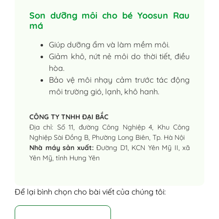
Son dưỡng môi cho bé Yoosun Rau
má
Giúp dưỡng ẩm và làm mềm môi.
Giảm khô, nứt nẻ môi do thời tiết, điều
hòa.
Bảo vệ môi nhạy cảm trước tác động
môi trường gió, lạnh, khô hanh.
CÔNG TY TNHH ĐẠI BẮC
Địa chỉ: Số 11, đường Công Nghiệp 4, Khu Công
Nghiệp Sài Đồng B, Phường Long Biên, Tp. Hà Nội
Nhà máy sản xuất:
Đường D1, KCN Yên Mỹ II, xã
Yên Mỹ, tỉnh Hưng Yên
Để lại bình chọn cho bài viết của chúng tôi: