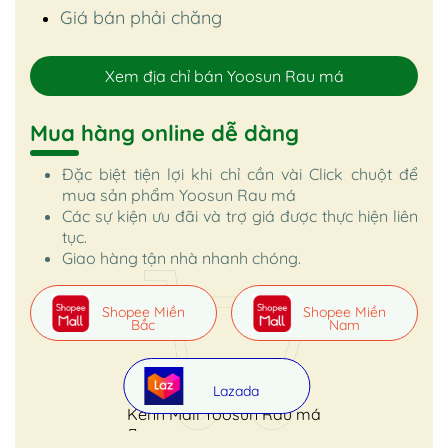
Giá bán phải chăng
Xem địa chỉ bán Yoosun Rau má
Mua hàng online dễ dàng
Đặc biệt tiện lợi khi chỉ cần vài Click chuột để
mua sản phẩm Yoosun Rau má
Các sự kiện ưu đãi và trợ giá được thực hiện liên
tục.
Giao hàng tận nhà nhanh chóng.
Shopee Miền
Shopee Miền
Bắc
Nam
Lazada
Kênh Mall Yoosun Rau má