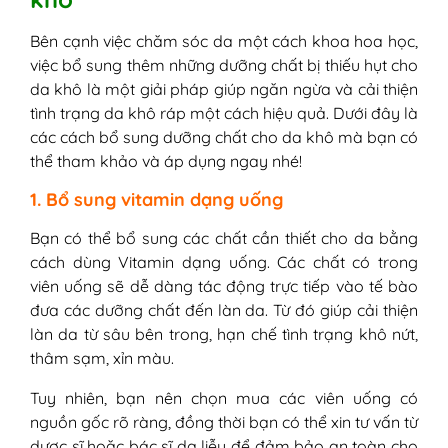
Bên cạnh việc chăm sóc da một cách khoa hoa học,
việc bổ sung thêm những dưỡng chất bị thiếu hụt cho
da khô là một giải pháp giúp ngăn ngừa và cải thiện
tình trạng da khô ráp một cách hiệu quả. Dưới đây là
các cách bổ sung dưỡng chất cho da khô mà bạn có
thể tham khảo và áp dụng ngay nhé!
1. Bổ sung vitamin dạng uống
Bạn có thể bổ sung các chất cần thiết cho da bằng
cách dùng Vitamin dạng uống. Các chất có trong
viên uống sẽ dễ dàng tác động trực tiếp vào tế bào
đưa các dưỡng chất đến làn da. Từ đó giúp cải thiện
làn da từ sâu bên trong, hạn chế tình trạng khô nứt,
thâm sạm, xỉn màu.
Tuy nhiên, bạn nên chọn mua các viên uống có
nguồn gốc rõ ràng, đồng thời bạn có thể xin tư vấn từ
dược sĩ hoặc bác sĩ da liễu để đảm bảo an toàn cho