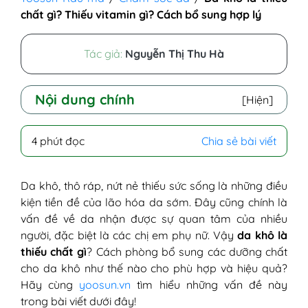
chất gì? Thiếu vitamin gì? Cách bổ sung hợp lý
Tác giả:
Nguyễn Thị Thu Hà
Nội dung chính
[Hiện]
I - Da khô là thiếu chất gì?
4 phút đọc
Chia sẻ bài viết
1. Da khô thiếu Vitamin nhóm B
2. Da khô thiếu Vitamin C
3. Da khô thiếu Vitamin D
Da khô, thô ráp, nứt nẻ thiếu sức sống là những điều
4. Da khô thiếu Vitamin E
kiện tiền đề của lão hóa da sớm. Đây cũng chính là
II - Hướng dẫn cách bổ sung dưỡng chất bị
vấn đề về da nhận được sự quan tâm của nhiều
thiếu hụt cho da khô
người, đặc biệt là các chị em phụ nữ. Vậy
da khô là
1. Bổ sung vitamin dạng uống
thiếu chất gì
? Cách phòng bổ sung các dưỡng chất
2. Bổ sung vitamin cho da khô qua
cho da khô như thế nào cho phù hợp và hiệu quả?
các thực phẩm cần thiết
Hãy cùng
yoosun.vn
tìm hiểu những vấn đề này
III - Những lưu ý không thể bỏ qua khi bạn
trong bài viết dưới đây!