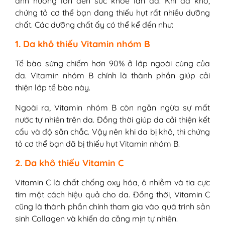
ảnh hưởng lớn đến sức khỏe làn da. Khi da khô,
chứng tỏ cơ thể bạn đang thiếu hụt rất nhiều dưỡng
chất. Các dưỡng chất ấy có thể kể đến như:
1. Da khô thiếu Vitamin nhóm B
Tế bào sừng chiếm hơn 90% ở lớp ngoài cùng của
da. Vitamin nhóm B chính là thành phần giúp cải
thiện lớp tế bào này.
Ngoài ra, Vitamin nhóm B còn ngăn ngừa sự mất
nước tự nhiên trên da. Đồng thời giúp da cải thiện kết
cấu và độ săn chắc. Vậy nên khi da bị khô, thì chứng
tỏ cơ thể bạn đã bị thiếu hụt Vitamin nhóm B.
2. Da khô thiếu Vitamin C
Vitamin C là chất chống oxy hóa, ô nhiễm và tia cực
tím một cách hiệu quả cho da. Đồng thời, Vitamin C
cũng là thành phần chính tham gia vào quá trình sản
sinh Collagen và khiến da căng mịn tự nhiên.