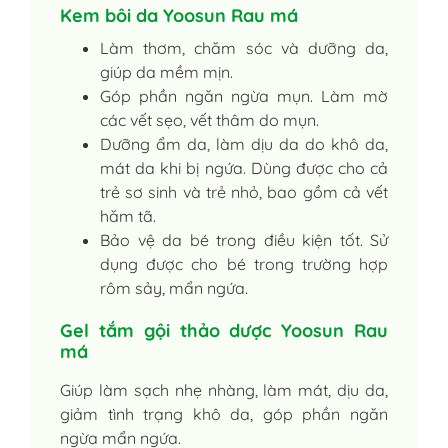
Kem bôi da Yoosun Rau má
Làm thơm, chăm sóc và dưỡng da,
giúp da mềm mịn.
Góp phần ngăn ngừa mụn. Làm mờ
các vết sẹo, vết thâm do mụn.
Dưỡng ẩm da, làm dịu da do khô da,
mát da khi bị ngứa. Dùng được cho cả
trẻ sơ sinh và trẻ nhỏ, bao gồm cả vết
hăm tã.
Bảo vệ da bé trong điều kiện tốt. Sử
dụng được cho bé trong trường hợp
rôm sảy, mẩn ngứa.
Gel tắm gội thảo dược Yoosun Rau
má
Giúp làm sạch nhẹ nhàng, làm mát, dịu da,
giảm tình trạng khô da, góp phần ngăn
ngừa mẩn ngứa.