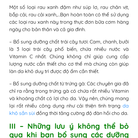
Một số loại rau xanh đậm như súp lơ, rau chân vịt,
bắp cải, rau cải xanh,…Bạn hoàn toàn có thể sử dụng
các loại rau xanh này trong thực đơn bữa cơm hàng
ngày cho bản thân và cả gia đình.
– Bổ sung dưỡng chất trái cây tươi: Cam, chanh, bưởi
là 3 loại trái cây phổ biến, chứa nhiều nước và
Vitamin C nhất. Chúng không chỉ giúp cung cấp
lượng nước cần thiết cho cơ thể mà chúng còn giúp
làn da khô duy trì được độ ẩm cần thiết.
– Bổ sung dưỡng chất từ trứng gà: Các chuyên gia đã
chỉ ra rằng trong trứng gà có chứa rất nhiều Vitamin
và khoáng chất có lợi cho da. Vậy nên, chúng mang
lại rất nhiều công dụng như cải thiện tình trạng
da
khô sần sùi
đồng thời tăng cường độ đàn hồi cho da.
III – Những lưu ý không thể bỏ
qua khi bạn bổ sung các dưỡng