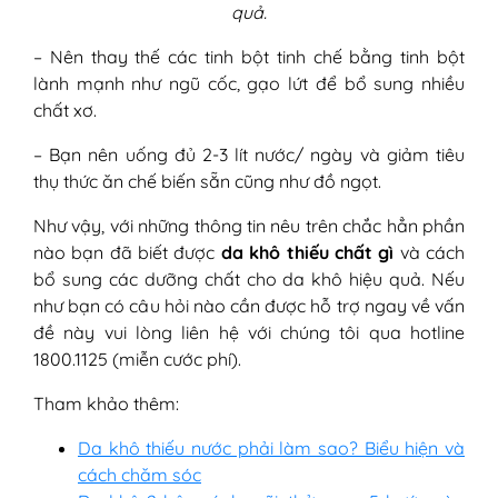
quả.
– Nên thay thế các tinh bột tinh chế bằng tinh bột
lành mạnh như ngũ cốc, gạo lứt để bổ sung nhiều
chất xơ.
– Bạn nên uống đủ 2-3 lít nước/ ngày và giảm tiêu
thụ thức ăn chế biến sẵn cũng như đồ ngọt.
Như vậy, với những thông tin nêu trên chắc hẳn phần
nào bạn đã biết được
da khô thiếu chất gì
và cách
bổ sung các dưỡng chất cho da khô hiệu quả. Nếu
như bạn có câu hỏi nào cần được hỗ trợ ngay về vấn
đề này vui lòng liên hệ với chúng tôi qua hotline
1800.1125 (miễn cước phí).
Tham khảo thêm:
Da khô thiếu nước phải làm sao? Biểu hiện và
cách chăm sóc