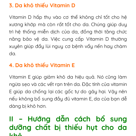
3. Da khô thiếu Vitamin D
Vitamin D hấp thụ vào cơ thể không chỉ tốt cho hệ
xương khớp mà còn rất tốt cho da. Chúng giúp duy
trì hệ thống miễn dịch của da, đồng thời tăng chức
năng bảo vệ da. Việc cung cấp Vitamin D thường
xuyên giúp đẩy lùi nguy cơ bệnh vẩy nến hay chàm
da.
4. Da khô thiếu Vitamin E
Vitamin E giúp giảm khô da hiệu quả. Nó cũng làm
ngừa sẹo và các vết rạn trên da. Đặc tính của vitamin
E giúp da chống lại các gốc tự do gây hại. Vậy nên
nếu không bổ sung đầy đủ vitamin E, da của bạn dễ
dàng bị khô hơn.
II – Hướng dẫn cách bổ sung
dưỡng chất bị thiếu hụt cho da
khô