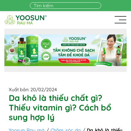
Skip to main content
Xuất bản: 20/02/2024
Da khô là thiếu chất gì?
Thiếu vitamin gì? Cách bổ
sung hợp lý
Yoosun Rau má
/
Chăm sóc da
/
Da khô là thiếu