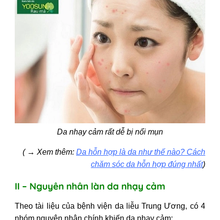
Da nhạy cảm rất dễ bị nổi mụn
(
→
Xem thêm:
Da hỗn hợp là da như thế nào? Cách
chăm sóc da hỗn hợp đúng nhất
)
II – Nguyên nhân làn da nhạy cảm
Theo tài liệu của bệnh viện da liễu Trung Ương, có 4
nhóm nguyên nhân chính khiến da nhạy cảm: