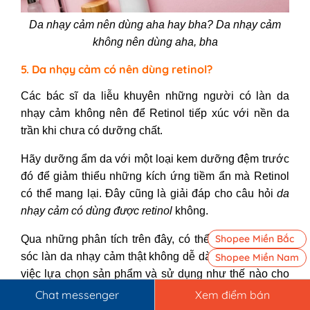
Da nhạy cảm nên dùng aha hay bha? Da nhạy cảm
không nên dùng aha, bha
5. Da nhạy cảm có nên dùng retinol?
Các bác sĩ da liễu khuyên những người có làn da
nhạy cảm không nên để Retinol tiếp xúc với nền da
trần khi chưa có dưỡng chất.
Hãy dưỡng ẩm da với một loại kem dưỡng đệm trước
đó để giảm thiểu những kích ứng tiềm ẩn mà Retinol
có thể mang lại. Đây cũng là giải đáp cho câu hỏi
da
nhạy cảm có dùng được retinol
không.
Shopee Miền Bắc
Qua những phân tích trên đây, có thể thấy việc chăm
sóc làn da nhạy cảm thật không dễ dàng nhất là trong
Shopee Miền Nam
việc lựa chọn sản phẩm và sử dụng như thế nào cho
đúng.
Chat messenger
Xem điểm bán