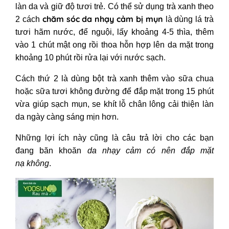
làn da và giữ độ tươi trẻ. Có thể sử dụng trà xanh theo
chăm sóc da nhạy cảm bị mụn
2 cách
là dùng lá trà
tươi hãm nước, để nguội, lấy khoảng 4-5 thìa, thêm
vào 1 chút mật ong rồi thoa hỗn hợp lên da mặt trong
khoảng 10 phút rồi rửa lại với nước sạch.
Cách thứ 2 là dùng bột trà xanh thêm vào sữa chua
hoặc sữa tươi không đường để đắp mặt trong 15 phút
vừa giúp sạch mụn, se khít lỗ chân lông cải thiện làn
da ngày càng sáng mịn hơn.
Những lợi ích này cũng là câu trả lời cho các bạn
đang băn khoăn
da nhạy cảm có nên đắp mặt
nạ
không
.