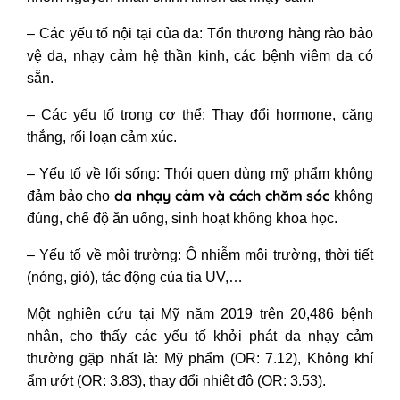
– Các yếu tố nội tại của da: Tổn thương hàng rào bảo
vệ da, nhạy cảm hệ thần kinh, các bệnh viêm da có
sẵn.
– Các yếu tố trong cơ thể: Thay đổi hormone, căng
thẳng, rối loạn cảm xúc.
–
Yếu tố về lối sống: Thói quen dùng mỹ phẩm không
da nhạy cảm và cách chăm sóc
đảm bảo cho
không
đúng, chế độ ăn uống, sinh hoạt không khoa học.
– Yếu tố về môi trường: Ô nhiễm môi trường, thời tiết
(nóng, gió), tác động của tia UV,…
Một nghiên cứu tại Mỹ năm 2019 trên 20,486 bệnh
nhân, cho thấy các yếu tố khởi phát da nhạy cảm
thường gặp nhất là: Mỹ phẩm (OR: 7.12), Không khí
ẩm ướt (OR: 3.83), thay đổi nhiệt độ (OR: 3.53).