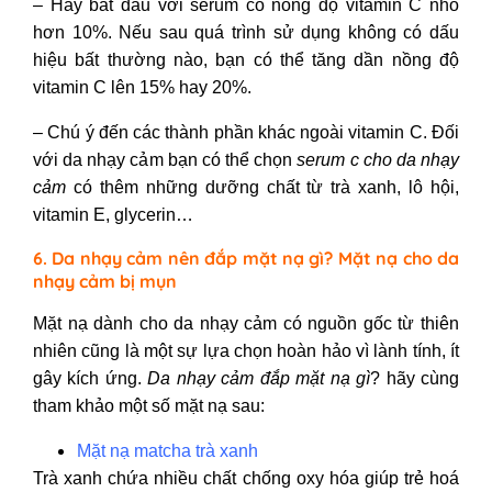
– Hãy bắt đầu với serum có nồng độ vitamin C nhỏ
hơn 10%. Nếu sau quá trình sử dụng không có dấu
hiệu bất thường nào, bạn có thể tăng dần nồng độ
vitamin C lên 15% hay 20%.
– Chú ý đến các thành phần khác ngoài vitamin C. Đối
với da nhạy cảm bạn có thể chọn
serum c cho da nhạy
cảm
có thêm những dưỡng chất từ trà xanh, lô hội,
vitamin E, glycerin…
6. Da nhạy cảm nên đắp mặt nạ gì? Mặt nạ cho da
nhạy cảm bị mụn
Mặt nạ dành cho da nhạy cảm có nguồn gốc từ thiên
nhiên cũng là một sự lựa chọn hoàn hảo vì lành tính, ít
gây kích ứng.
Da nhạy cảm đắp mặt nạ gì
?
hãy cùng
tham khảo một số mặt nạ sau:
Mặt nạ matcha trà xanh
Trà xanh chứa nhiều chất chống oxy hóa giúp trẻ hoá