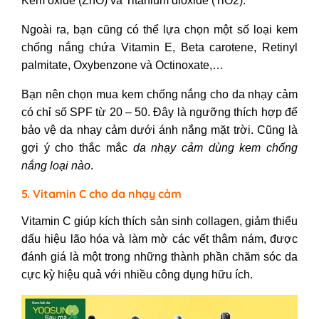
Kẽm oxide (ZnO) và Titanium dioxide (TiO2).
Ngoài ra, bạn cũng có thể lựa chọn một số loại kem
chống nắng chứa Vitamin E, Beta carotene, Retinyl
palmitate, Oxybenzone và Octinoxate,…
Bạn nên chọn mua kem chống nắng cho da nhạy cảm
có chỉ số SPF từ 20 – 50. Đây là ngưỡng thích hợp để
bảo vệ da nhạy cảm dưới ánh nắng mặt trời. Cũng là
gợi ý cho thắc mắc
da nhạy cảm dùng kem chống
nắng loại nào
.
5. Vitamin C cho da nhạy cảm
Vitamin C giúp kích thích sản sinh collagen, giảm thiểu
dấu hiệu lão hóa và làm mờ các vết thâm nám, được
đánh giá là một trong những thành phần chăm sóc da
cực kỳ hiệu quả với nhiều công dụng hữu ích.