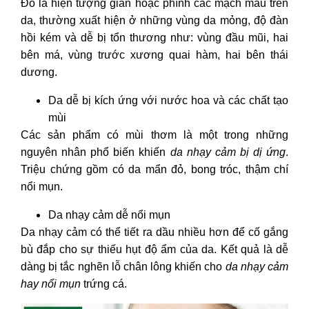
Đó là hiện tượng giãn hoặc phình các mạch máu trên
da, thường xuất hiện ở những vùng da mỏng, độ đàn
hồi kém và dễ bị tổn thương như: vùng đầu mũi, hai
bên má, vùng trước xương quai hàm, hai bên thái
dương.
Da dễ bị kích ứng với nước hoa và các chất tạo
mùi
Các sản phẩm có mùi thơm là một trong những
nguyên nhân phổ biến khiến
da nhạy cảm bị dị ứng
.
Triệu chứng gồm có da mẩn đỏ, bong tróc, thậm chí
nổi mụn.
Da nhạy cảm dễ nổi mụn
Da nhạy cảm có thể tiết ra dầu nhiều hơn để cố gắng
bù đắp cho sự thiếu hụt độ ẩm của da. Kết quả là dễ
dàng bị tắc nghẽn lỗ chân lông khiến cho
da nhạy cảm
hay nổi mụn
trứng cá.