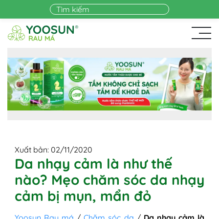
Skip to main content
Xuất bản: 02/11/2020
Da nhạy cảm là như thế
nào? Mẹo chăm sóc da nhạy
cảm bị mụn, mẩn đỏ
Yoosun Rau má
/
Chăm sóc da
/
Da nhạy cảm là