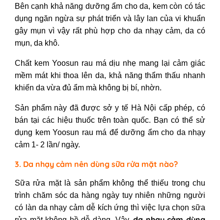
Bên cạnh khả năng dưỡng ẩm cho da, kem còn có tác
dụng ngăn ngừa sự phát triển và lây lan của vi khuẩn
gây mụn vì vậy rất phù hợp cho da nhạy cảm, da có
mụn, da khô.
Chất kem Yoosun rau má dịu nhẹ mang lại cảm giác
mềm mát khi thoa lên da, khả năng thẩm thấu nhanh
khiến da vừa đủ ẩm mà không bị bí, nhờn.
Sản phẩm này đã được sở y tế Hà Nội cấp phép, có
bán tại các hiệu thuốc trên toàn quốc. Bạn có thể sử
dụng kem Yoosun rau má để dưỡng ẩm cho da nhạy
cảm 1- 2 lần/ ngày.
3. Da nhạy cảm nên dùng sữa rửa mặt nào?
Sữa rửa mặt là sản phẩm không thể thiếu trong chu
trình chăm sóc da hàng ngày tuy nhiên những người
có làn da nhạy cảm dễ kích ứng thì việc lựa chọn sữa
da nhạy cảm dùng
rửa mặt không hề dễ dàng. Vậy,