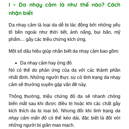
I – Da nhạy cảm là như thế nào? Cách
4. Da nhạy cảm nên dùng kem
chống nắng nào?
nhận biết
5. Vitamin C cho da nhạy cảm
Da nhạy cảm là loại da dễ bị tác động bởi những yếu
6. Da nhạy cảm nên đắp mặt nạ gì?
tố bên ngoài như thời tiết, ánh nắng, bụi bẩn, mỹ
Mặt nạ cho da nhạy cảm bị mụn
phẩm… gây các triệu chứng kích ứng.
7. Chọn tẩy trang và toner da nhạy
cảm mụn
Một số dấu hiệu giúp nhận biết da nhạy cảm bao gồm:
8. Da nhạy cảm nên dùng kem nền
nào?
Da nhạy cảm hay ửng đỏ
IV - Những câu hỏi thường gặp về
Nó có thể do phản ứng của da với các thành phần
da nhạy cảm
nhất định. Những người thực sự có tình trạng da nhạy
cảm sẽ thường xuyên gặp vấn đề này.
1. Da nhạy cảm nên tránh thành
phần nào?
Thông thường, triệu chứng đỏ da sẽ nhanh chóng
2. Da nhạy cảm có nên tẩy tế bào
biến mất sau khi được điều trị hoặc khi các chất gây
chết?
kích thích da bị loại bỏ. Nhưng đôi khi tình trạng
da
3. Da nhạy cảm có nên dùng máy
nhạy cảm mẩn đỏ
có thể kéo dài, đặc biệt là đối với
rửa mặt?
những người bị giãn mao mạch.
4. Da nhạy cảm có nên dùng aha