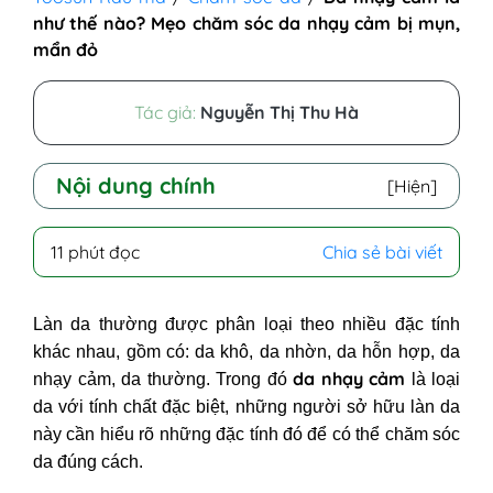
như thế nào? Mẹo chăm sóc da nhạy cảm bị mụn,
mẩn đỏ
Tác giả:
Nguyễn Thị Thu Hà
Nội dung chính
[Hiện]
I - Da nhạy cảm là như thế nào?
11 phút đọc
Chia sẻ bài viết
Cách nhận biết
II - Nguyên nhân làn da nhạy cảm
Làn da thường được phân loại theo nhiều đặc tính
III - Da nhạy cảm nên dùng gì? Sản
khác nhau, gồm có: da khô, da nhờn, da hỗn hợp, da
phẩm chăm sóc da nhạy cảm
da nhạy cảm
nhạy cảm, da thường. Trong đó
là loại
1. Xịt khoáng cho da nhạy cảm
da với tính chất đặc biệt, những người sở hữu làn da
2. Da nhạy cảm nên dùng kem gì?
này cần hiểu rõ những đặc tính đó để có thể chăm sóc
3. Da nhạy cảm nên dùng sữa rửa
da đúng cách.
mặt nào?