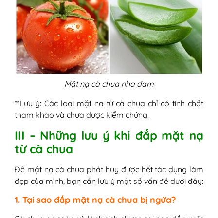
Mặt nạ cà chua nha đam
**Lưu ý: Các loại mặt nạ từ cà chua chỉ có tính chất
tham khảo và chưa được kiểm chứng.
III – Những lưu ý khi đắp mặt nạ
từ cà chua
Để mặt nạ cà chua phát huy được hết tác dụng làm
đẹp của mình, bạn cần lưu ý một số vấn đề dưới đây:
1. Tại sao đắp mặt nạ cà chua bị ngứa?