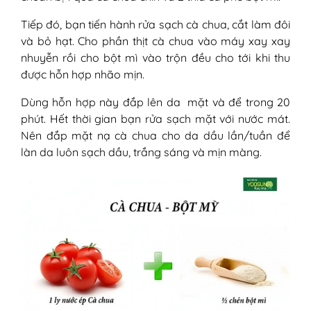
Tiếp đó, bạn tiến hành rửa sạch cà chua, cắt làm đôi
và bỏ hạt. Cho phần thịt cà chua vào máy xay xay
nhuyễn rồi cho bột mì vào trộn đều cho tới khi thu
được hỗn hợp nhão mịn.
Dùng hỗn hợp này đắp lên da mặt và để trong 20
phút. Hết thời gian bạn rửa sạch mặt với nước mát.
Nên đắp mặt nạ cà chua cho da dầu lần/tuần để
làn da luôn sạch dầu, trắng sáng và mịn màng.