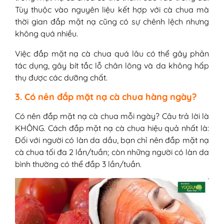
Tùy thuộc vào nguyên liệu kết hợp với cà chua mà
thời gian đắp mặt nạ cũng có sự chênh lệch nhưng
không quá nhiều.
Việc đắp mặt nạ cà chua quá lâu có thể gây phản
tác dụng, gây bít tắc lỗ chân lông và da không hấp
thụ được các dưỡng chất.
3. Có nên đắp mặt nạ cà chua hàng ngày?
Có nên đắp mặt nạ cà chua mỗi ngày? Câu trả lời là
KHÔNG. Cách đắp mặt nạ cà chua hiệu quả nhất là:
Đối với người có làn da dầu, bạn chỉ nên đắp mặt nạ
cà chua tối đa 2 lần/tuần; còn những người có làn da
bình thường có thể đắp 3 lần/tuần.