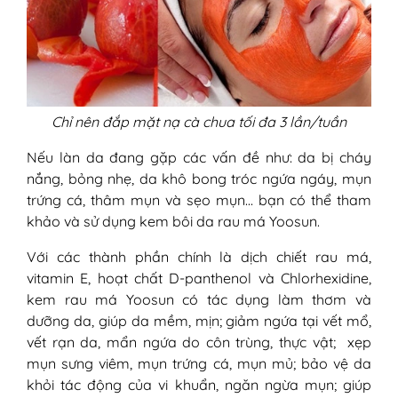
Chỉ nên đắp mặt nạ cà chua tối đa 3 lần/tuần
Nếu làn da đang gặp các vấn đề như: da bị cháy
nắng, bỏng nhẹ, da khô bong tróc ngứa ngáy, mụn
trứng cá, thâm mụn và sẹo mụn… bạn có thể tham
khảo và sử dụng kem bôi da rau má Yoosun.
Với các thành phần chính là dịch chiết rau má,
vitamin E, hoạt chất D-panthenol và Chlorhexidine,
kem rau má Yoosun có tác dụng làm thơm và
dưỡng da, giúp da mềm, mịn; giảm ngứa tại vết mổ,
vết rạn da, mẩn ngứa do côn trùng, thực vật; xẹp
mụn sưng viêm, mụn trứng cá, mụn mủ; bảo vệ da
khỏi tác động của vi khuẩn, ngăn ngừa mụn; giúp