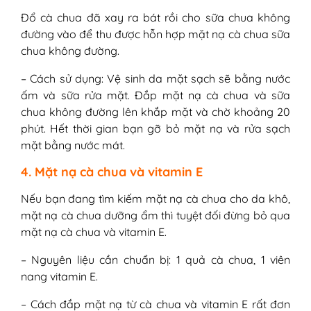
Đổ cà chua đã xay ra bát rồi cho sữa chua không
đường vào để thu được hỗn hợp mặt nạ cà chua sữa
chua không đường.
– Cách sử dụng: Vệ sinh da mặt sạch sẽ bằng nước
ấm và sữa rửa mặt. Đắp mặt nạ cà chua và sữa
chua không đường lên khắp mặt và chờ khoảng 20
phút. Hết thời gian bạn gỡ bỏ mặt nạ và rửa sạch
mặt bằng nước mát.
4. Mặt nạ cà chua và vitamin E
Nếu bạn đang tìm kiếm mặt nạ cà chua cho da khô,
mặt nạ cà chua dưỡng ẩm thì tuyệt đối đừng bỏ qua
mặt nạ cà chua và vitamin E.
– Nguyên liệu cần chuẩn bị: 1 quả cà chua, 1 viên
nang vitamin E.
– Cách đắp mặt nạ từ cà chua và vitamin E rất đơn