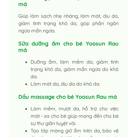
má
Giúp làm sạch nhẹ nhàng, làm mát, dịu da,
giảm tình trạng khô da, góp phần ngăn
ngừa mẩn ngứa.
Sữa dưỡng ẩm cho bé Yoosun Rau
má
Dưỡng ẩm, làm mềm da, giảm tình
trạng khô da, giảm mẩn ngứa do khô
da.
Làm mát da, dịu da do khô da.
Dầu massage cho bé Yoosun Rau má
Làm mềm, mượt da, hỗ trợ cho việc
mát - xa cho bé giúp mang đến cho bé
sự thư giãn tuyệt vời.
Tạo lớp màng giữ ẩm trên da, bảo vệ