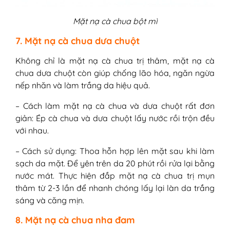
Mặt nạ cà chua bột mì
7. Mặt nạ cà chua dưa chuột
Không chỉ là mặt nạ cà chua trị thâm, mặt nạ cà
chua dưa chuột còn giúp chống lão hóa, ngăn ngừa
nếp nhăn và làm trắng da hiệu quả.
– Cách làm mặt nạ cà chua và dưa chuột rất đơn
giản: Ép cà chua và dưa chuột lấy nước rồi trộn đều
với nhau.
– Cách sử dụng: Thoa hỗn hợp lên mặt sau khi làm
sạch da mặt. Để yên trên da 20 phút rồi rửa lại bằng
nước mát. Thực hiện đắp mặt nạ cà chua trị mụn
thâm từ 2-3 lần để nhanh chóng lấy lại làn da trắng
sáng và căng mịn.
8. Mặt nạ cà chua nha đam