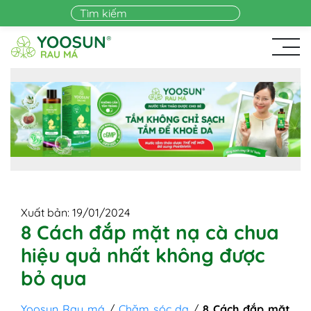
Skip to main content
Xuất bản: 19/01/2024
8 Cách đắp mặt nạ cà chua
hiệu quả nhất không được
bỏ qua
Yoosun Rau má
/
Chăm sóc da
/
8 Cách đắp mặt