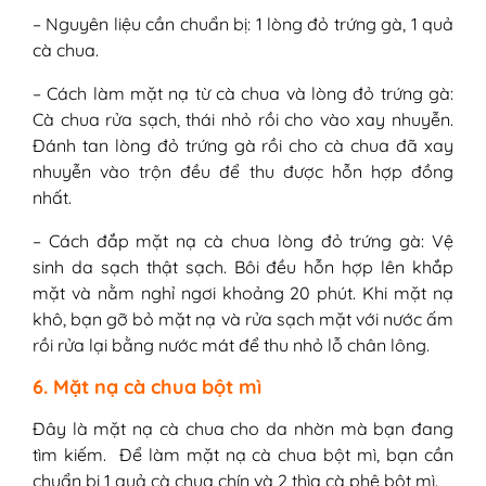
– Nguyên liệu cần chuẩn bị: 1 lòng đỏ trứng gà, 1 quả
cà chua.
– Cách làm mặt nạ từ cà chua và lòng đỏ trứng gà:
Cà chua rửa sạch, thái nhỏ rồi cho vào xay nhuyễn.
Đánh tan lòng đỏ trứng gà rồi cho cà chua đã xay
nhuyễn vào trộn đều để thu được hỗn hợp đồng
nhất.
– Cách đắp mặt nạ cà chua lòng đỏ trứng gà: Vệ
sinh da sạch thật sạch. Bôi đều hỗn hợp lên khắp
mặt và nằm nghỉ ngơi khoảng 20 phút. Khi mặt nạ
khô, bạn gỡ bỏ mặt nạ và rửa sạch mặt với nước ấm
rồi rửa lại bằng nước mát để thu nhỏ lỗ chân lông.
6. Mặt nạ cà chua bột mì
Đây là mặt nạ cà chua cho da nhờn mà bạn đang
tìm kiếm. Để làm mặt nạ cà chua bột mì, bạn cần
chuẩn bị 1 quả cà chua chín và 2 thìa cà phê bột mì.