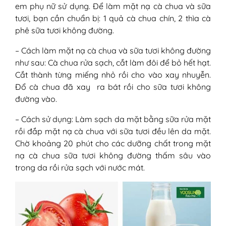
em phụ nữ sử dụng. Để làm mặt nạ cà chua và sữa
tươi, bạn cần chuẩn bị: 1 quả cà chua chín, 2 thìa cà
phê sữa tươi không đường.
– Cách làm mặt nạ cà chua và sữa tươi không đường
như sau: Cà chua rửa sạch, cắt làm đôi để bỏ hết hạt.
Cắt thành từng miếng nhỏ rồi cho vào xay nhuyễn.
Đổ cà chua đã xay ra bát rồi cho sữa tươi không
đường vào.
– Cách sử dụng: Làm sạch da mặt bằng sữa rửa mặt
rồi đắp mặt nạ cà chua với sữa tươi đều lên da mặt.
Chờ khoảng 20 phút cho các dưỡng chất trong mặt
nạ cà chua sữa tươi không đường thấm sâu vào
trong da rồi rửa sạch với nước mát.