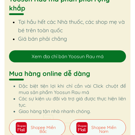
khắp
Tại hầu hết các Nhà thuốc, các shop mẹ và
bé trên toàn quốc
Giá bán phải chăng
Xem địa chỉ bán Yoosun Rau má
Mua hàng online dễ dàng
Đặc biệt tiện lợi khi chỉ cần vài Click chuột để
mua sản phẩm Yoosun Rau má
Các sự kiện ưu đãi và trợ giá được thực hiện liên
tục.
Giao hàng tận nhà nhanh chóng.
Shopee Miền
Shopee Miền
Bắc
Nam