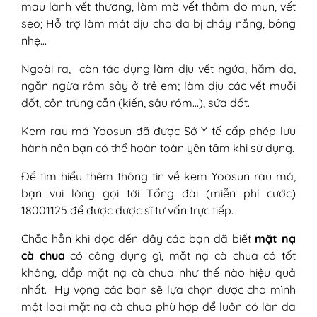
mau lành vết thương, làm mờ vết thâm do mụn, vết
sẹo; Hỗ trợ làm mát dịu cho da bị cháy nắng, bỏng
nhẹ…
Ngoài ra, còn tác dụng làm dịu vết ngứa, hăm da,
ngăn ngừa rôm sảy ở trẻ em; làm dịu các vết muỗi
đốt, côn trùng cắn (kiến, sâu róm…), sứa đốt.
Kem rau má Yoosun đã được Sở Y tế cấp phép lưu
hành nên bạn có thể hoàn toàn yên tâm khi sử dụng.
Để tìm hiểu thêm thông tin về kem Yoosun rau má,
bạn vui lòng gọi tới Tổng đài (miễn phí cước)
18001125 để được dược sĩ tư vấn trực tiếp.
Chắc hẳn khi đọc đến đây các bạn đã biết
mặt nạ
cà chua
có công dụng gì, mặt nạ cà chua có tốt
không, đắp mặt nạ cà chua như thế nào hiệu quả
nhất. Hy vọng các bạn sẽ lựa chọn được cho mình
một loại mặt nạ cà chua phù hợp để luôn có làn da