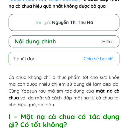
nạ cà chua hiệu quả nhất không được bỏ qua
Tác giả:
Nguyễn Thị Thu Hà
Nội dung chính
[Hiện]
I - Mặt nạ cà chua có tác dụng gì? Có tốt
7 phút đọc
Chia sẻ bài viết
không?
II - 8 Cách đắp mặt nạ cà chua hiệu quả
ngay tại nhà
Cà chua không chỉ là thực phẩm tốt cho sức khỏe
1. Mặt nạ cà chua mật ong
mà còn được nhiều chị em sử dụng để làm đẹp da.
2. Mặt nạ cà chua sữa tươi không
Cùng Yoosun rau má tìm tác dụng của
mặt nạ cà
đường
chua
với da mặt và cách đắp mặt nạ từ cà chua tại
3. Mặt nạ cà chua sữa chua không
nhà hiệu quả, an toàn.
đường
I – Mặt nạ cà chua có tác dụng
4. Mặt nạ cà chua và vitamin E
gì? Có tốt không?
5. Mặt nạ cà chua và lòng đỏ trứng