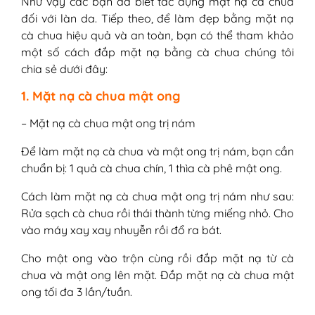
Như vậy các bạn đã biết tác dụng mặt nạ cà chua
đối với làn da. Tiếp theo, để làm đẹp bằng mặt nạ
cà chua hiệu quả và an toàn, bạn có thể tham khảo
một số cách đắp mặt nạ bằng cà chua chúng tôi
chia sẻ dưới đây:
1. Mặt nạ cà chua mật ong
– Mặt nạ cà chua mật ong trị nám
Để làm mặt nạ cà chua và mật ong trị nám, bạn cần
chuẩn bị: 1 quả cà chua chín, 1 thìa cà phê mật ong.
Cách làm mặt nạ cà chua mật ong trị nám như sau:
Rửa sạch cà chua rồi thái thành từng miếng nhỏ. Cho
vào máy xay xay nhuyễn rồi đổ ra bát.
Cho mật ong vào trộn cùng rồi đắp mặt nạ từ cà
chua và mật ong lên mặt. Đắp mặt nạ cà chua mật
ong tối đa 3 lần/tuần.