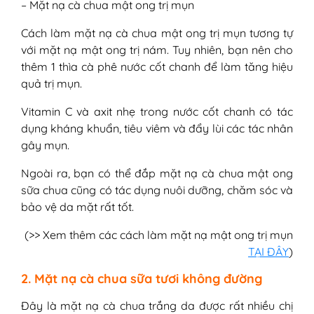
– Mặt nạ cà chua mật ong trị mụn
Cách làm mặt nạ cà chua mật ong trị mụn tương tự
với mặt nạ mật ong trị nám. Tuy nhiên, bạn nên cho
thêm 1 thìa cà phê nước cốt chanh để làm tăng hiệu
quả trị mụn.
Vitamin C và axit nhẹ trong nước cốt chanh có tác
dụng kháng khuẩn, tiêu viêm và đẩy lùi các tác nhân
gây mụn.
Ngoài ra, bạn có thể đắp mặt nạ cà chua mật ong
sữa chua cũng có tác dụng nuôi dưỡng, chăm sóc và
bảo vệ da mặt rất tốt.
(>> Xem thêm các cách làm mặt nạ mật ong trị mụn
TẠI ĐÂY
)
2. Mặt nạ cà chua sữa tươi không đường
Đây là mặt nạ cà chua trắng da được rất nhiều chị