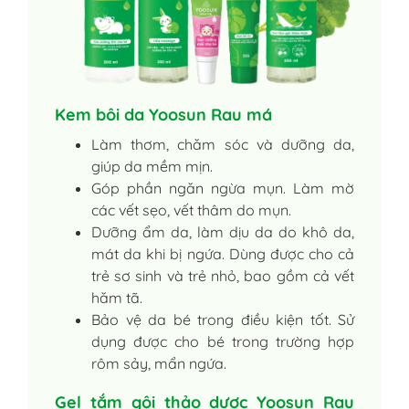
Kem bôi da Yoosun Rau má
Làm thơm, chăm sóc và dưỡng da,
giúp da mềm mịn.
Góp phần ngăn ngừa mụn. Làm mờ
các vết sẹo, vết thâm do mụn.
Dưỡng ẩm da, làm dịu da do khô da,
mát da khi bị ngứa. Dùng được cho cả
trẻ sơ sinh và trẻ nhỏ, bao gồm cả vết
hăm tã.
Bảo vệ da bé trong điều kiện tốt. Sử
dụng được cho bé trong trường hợp
rôm sảy, mẩn ngứa.
Gel tắm gội thảo dược Yoosun Rau