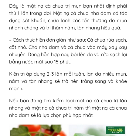
Đây là mặt nạ cà chua trị mụn bạn nhất định phải
thử 1 lần trong đời. Mặt nạ cà chua nha đam có tác
dụng sát khuẩn, chữa lành các tổn thương do mụn
nhanh chóng và trị thâm nám, tàn nhang hiệu quả.
– Cách thực hiện đơn giản như sau: Cà chua rửa sạch,
cắt nhỏ. Cho nha đam và cà chua vào máy xay xay
nhuyễn. Dùng hỗn hợp này bôi lên da và rửa sạch lại
bằng nước mát sau 15 phút.
Kiên trì áp dụng 2-3 lần mỗi tuần, làn da nhiều mụn,
nám và tàn nhang sẽ trở nên trắng sáng và khỏe
mạnh.
Nếu bạn đang tìm kiếm loại mặt nạ cà chua trị tàn
nhang và mặt nạ cà chua trị nám thì mặt nạ cà chua
nha đam sẽ là lựa chọn phù hợp nhất.