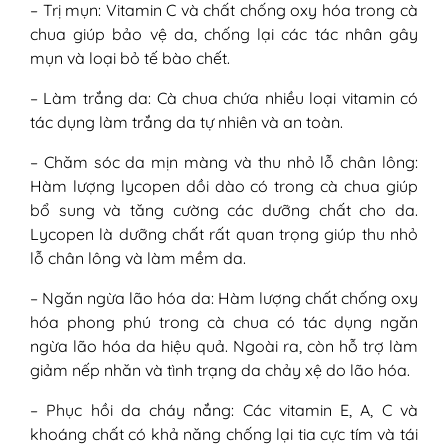
– Trị mụn: Vitamin C và chất chống oxy hóa trong cà
chua giúp bảo vệ da, chống lại các tác nhân gây
mụn và loại bỏ tế bào chết.
– Làm trắng da: Cà chua chứa nhiều loại vitamin có
tác dụng làm trắng da tự nhiên và an toàn.
– Chăm sóc da mịn màng và thu nhỏ lỗ chân lông:
Hàm lượng lycopen dồi dào có trong cà chua giúp
bổ sung và tăng cường các dưỡng chất cho da.
Lycopen là dưỡng chất rất quan trọng giúp thu nhỏ
lỗ chân lông và làm mềm da.
– Ngăn ngừa lão hóa da: Hàm lượng chất chống oxy
hóa phong phú trong cà chua có tác dụng ngăn
ngừa lão hóa da hiệu quả. Ngoài ra, còn hỗ trợ làm
giảm nếp nhăn và tình trạng da chảy xệ do lão hóa.
– Phục hồi da cháy nắng: Các vitamin E, A, C và
khoáng chất có khả năng chống lại tia cực tím và tái