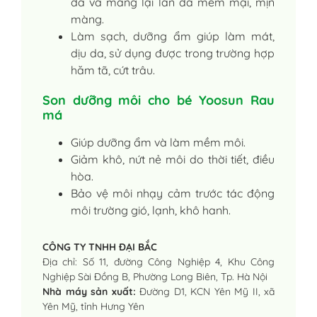
da và mang lại làn da mềm mại, mịn
màng.
Làm sạch, dưỡng ẩm giúp làm mát,
dịu da, sử dụng được trong trường hợp
hăm tã, cứt trâu.
Son dưỡng môi cho bé Yoosun Rau
má
Giúp dưỡng ẩm và làm mềm môi.
Giảm khô, nứt nẻ môi do thời tiết, điều
hòa.
Bảo vệ môi nhạy cảm trước tác động
môi trường gió, lạnh, khô hanh.
CÔNG TY TNHH ĐẠI BẮC
Địa chỉ: Số 11, đường Công Nghiệp 4, Khu Công
Nghiệp Sài Đồng B, Phường Long Biên, Tp. Hà Nội
Nhà máy sản xuất:
Đường D1, KCN Yên Mỹ II, xã
Yên Mỹ, tỉnh Hưng Yên