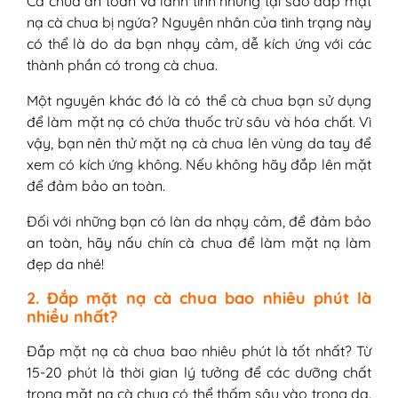
Cà chua an toàn và lành tính nhưng tại sao đắp mặt
nạ cà chua bị ngứa? Nguyên nhân của tình trạng này
có thể là do da bạn nhạy cảm, dễ kích ứng với các
thành phần có trong cà chua.
Một nguyên khác đó là có thể cà chua bạn sử dụng
để làm mặt nạ có chứa thuốc trừ sâu và hóa chất. Vì
vậy, bạn nên thử mặt nạ cà chua lên vùng da tay để
xem có kích ứng không. Nếu không hãy đắp lên mặt
để đảm bảo an toàn.
Đối với những bạn có làn da nhạy cảm, để đảm bảo
an toàn, hãy nấu chín cà chua để làm mặt nạ làm
đẹp da nhé!
2. Đắp mặt nạ cà chua bao nhiêu phút là
nhiều nhất?
Đắp mặt nạ cà chua bao nhiêu phút là tốt nhất? Từ
15-20 phút là thời gian lý tưởng để các dưỡng chất
trong mặt nạ cà chua có thể thấm sâu vào trong da.