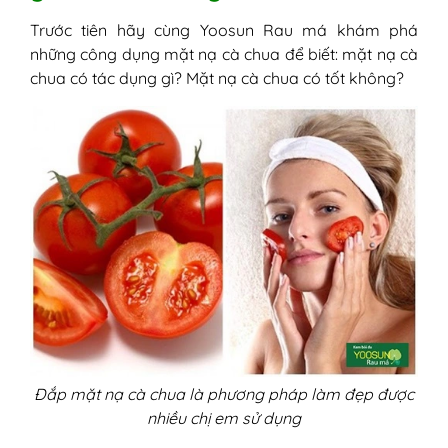
gà
Trước tiên hãy cùng Yoosun Rau má khám phá
6. Mặt nạ cà chua bột mì
những công dụng mặt nạ cà chua để biết: mặt nạ cà
7. Mặt nạ cà chua dưa chuột
chua có tác dụng gì? Mặt nạ cà chua có tốt không?
8. Mặt nạ cà chua nha đam
III - Những lưu ý khi đắp mặt nạ từ cà chua
1. Tại sao đắp mặt nạ cà chua bị
ngứa?
2. Đắp mặt nạ cà chua bao nhiêu
phút là nhiều nhất?
3. Có nên đắp mặt nạ cà chua hàng
ngày?
Đắp mặt nạ cà chua là phương pháp làm đẹp được
nhiều chị em sử dụng