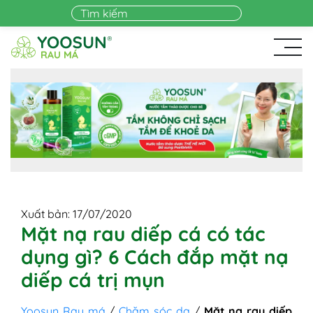
Skip to main content
Xuất bản: 17/07/2020
Mặt nạ rau diếp cá có tác
dụng gì? 6 Cách đắp mặt nạ
diếp cá trị mụn
Yoosun Rau má
/
Chăm sóc da
/
Mặt nạ rau diếp