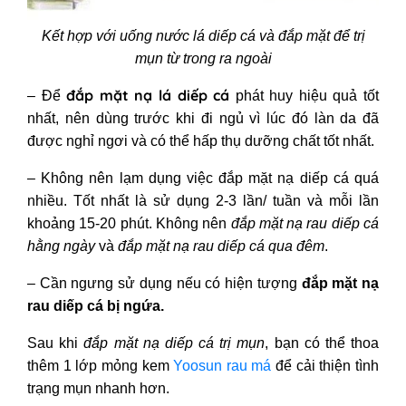
Kết hợp với uống nước lá diếp cá và đắp mặt để trị
mụn từ trong ra ngoài
đắp
mặt nạ lá diếp cá
– Để
phát huy hiệu quả tốt
nhất, nên dùng trước khi đi ngủ vì lúc đó làn da đã
được nghỉ ngơi và có thể hấp thụ dưỡng chất tốt nhất.
– Không nên lạm dụng việc đắp mặt nạ diếp cá quá
nhiều. Tốt nhất là sử dụng 2-3 lần/ tuần và mỗi lần
khoảng 15-20 phút. Không nên
đắp mặt nạ rau diếp cá
hằng ngày
và
đắp mặt nạ rau diếp cá qua đêm
.
– Cần ngưng sử dụng nếu có hiện tượng
đắp mặt nạ
rau diếp cá bị ngứa.
Sau khi
đắp mặt nạ diếp cá trị mụn
, bạn có thể thoa
thêm 1 lớp mỏng kem
Yoosun rau má
để cải thiện tình
trạng mụn nhanh hơn.