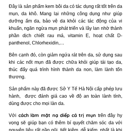
Đây là sản phẩm kem bôi da có tác dụng rất tốt trên da
mụn, da khô. Mang lại những công dụng như giúp
dưỡng ẩm da, bảo vệ da khỏi các tác động của vi
khuẩn, ngăn ngừa mụn phát triển và lây lan nhờ thành
phần dịch chiết rau má, vitamin E, hoạt chất D-
panthenol, Chlorhexidin,…
Bên cạnh đó, còn giảm ngứa rát trên da, sử dụng sau
khi các nốt mụn đã được chữa khỏi giúp tái tạo da,
thúc đẩy quá trình hình thành da non, làm lành tổn
thương.
Sản phẩm này đã được Sở Y Tế Hà Nội cấp phép lưu
hành, được đánh giá cao về độ an toàn lành tính,
dùng được cho mọi làn da.
cách làm mặt nạ diếp cá trị mụn
Với
trên đây hy
vọng sẽ giúp bạn có thêm bí quyết chăm sóc da với
nguyên liệu rất gần gũi, tiết kiệm, dễ kiếm, nhất là khi