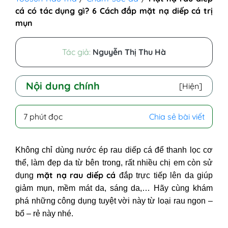
cá có tác dụng gì? 6 Cách đắp mặt nạ diếp cá trị
mụn
Tác giả:
Nguyễn Thị Thu Hà
Nội dung chính
[Hiện]
I - Đắp mặt nạ rau diếp cá có tác
7 phút đọc
Chia sẻ bài viết
dụng gì? Có tốt không?
II - 6 Cách đắp mặt nạ rau diếp cá
Không chỉ dùng nước ép rau diếp cá để thanh lọc cơ
trị mụn, làm sáng da
thể, làm đẹp da từ bên trong, rất nhiều chị em còn sử
1. Mặt nạ rau diếp cá sữa chua
mặt nạ rau diếp cá
dụng
đắp trực tiếp lên da giúp
2. Mặt nạ rau diếp cá sữa tươi
giảm mụn, mềm mát da, sáng da,… Hãy cùng khám
3. Mặt nạ rau diếp cá và nha đam
phá những công dụng tuyệt vời này từ loại rau ngon –
4. Mặt nạ rau diếp cá mật ong
bổ – rẻ này nhé.
5. Mặt nạ rau diếp cá và cám gạo