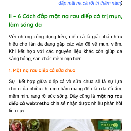
đắp mặt nạ cà rốt trị thâm nám
)
II – 6 Cách đắp mặt nạ rau diếp cá trị mụn,
làm sáng da
Với những công dụng trên, diếp cá là giải pháp hữu
hiệu cho làn da đang gặp các vấn đề về mụn, viêm.
Khi kết hợp với các nguyên liệu khác còn giúp da
sáng bóng, săn chắc mềm mịn hơn.
1. Mặt nạ rau diếp cá sữa chua
Sự kết hợp giữa diếp cá và sữa chua sẽ là sự lựa
chọn của nhiều chị em nhằm mang đến làn da đủ ẩm,
mặt nạ rau
mềm mịn, rạng rỡ sức sống. Đây cũng là
diếp cá webtretho
chia sẻ nhận được nhiều phản hồi
tích cực.