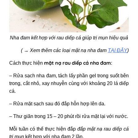
Nha đam kết hợp với rau diếp cá giúp trị mụn hiệu quả
( → Xem thêm các loại mặt nạ nha đam
TẠI ĐÂY
)
mặt nạ rau diếp cá nha đam
Cách thực hiện
:
– Rửa sạch nha đam, tách lấy phần gel trong suốt bên
trong, cắt nhỏ, xay nhuyễn cùng với khoảng 20 lá diếp
cá.
– Rửa mặt sạch sau đó đắp hỗn hợp lên da.
– Thư giãn trong 15 – 20 phút rồi rửa mặt lại với nước.
Mỗi tuần có thể thực hiện đắp
đắp mặt nạ rau diếp cá
trị mụn
kết hợp với nha đam 2 lần.