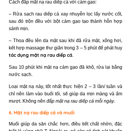
Cách đắp mặt nạ rau diếp cá
với cám gạo:
– Rửa sạch rau diếp cá xay nhuyễn lọc lấy nước cốt,
sau đó trộn đều với bột cám gạo tạo thành hỗn hợp
sánh mịn.
–
Thoa đều lên da mặt sau khi đã rửa mặt, xông hơi,
kết hợp massage thư giãn trong 3 – 5 phút để phát huy
tác dụng mặt nạ rau diếp cá
.
Sau 10 phút khi mặt nạ cám gạo đã khô, rửa lại bằng
nước sạch.
Loại mặt nạ này, tốt nhất thực hiện 2 – 3 lần/ tuần và
chỉ nên làm vào buổi tối, sẽ giúp da mịn màng và ẩm
mượt. Không nên
đắp mặt nạ rau diếp cá mỗi ngày
.
6. Mặt nạ rau diếp cá và muối
Muối giúp da săn chắc hơn, điều tiết chất nhờn, đặc