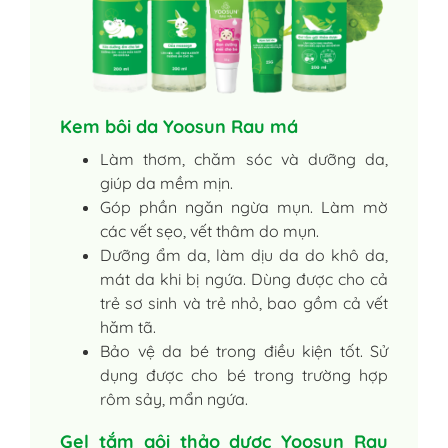
Kem bôi da Yoosun Rau má
Làm thơm, chăm sóc và dưỡng da,
giúp da mềm mịn.
Góp phần ngăn ngừa mụn. Làm mờ
các vết sẹo, vết thâm do mụn.
Dưỡng ẩm da, làm dịu da do khô da,
mát da khi bị ngứa. Dùng được cho cả
trẻ sơ sinh và trẻ nhỏ, bao gồm cả vết
hăm tã.
Bảo vệ da bé trong điều kiện tốt. Sử
dụng được cho bé trong trường hợp
rôm sảy, mẩn ngứa.
Gel tắm gội thảo dược Yoosun Rau