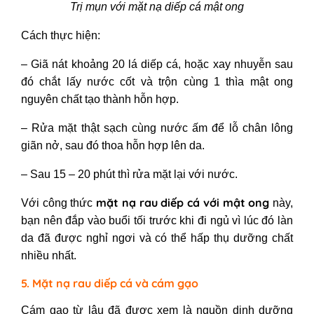
Trị mụn với mặt nạ diếp cá mật ong
Cách thực hiện:
– Giã nát khoảng 20 lá diếp cá, hoặc xay nhuyễn sau
đó chắt lấy nước cốt và trộn cùng 1 thìa mật ong
nguyên chất tạo thành hỗn hợp.
– Rửa mặt thật sạch cùng nước ấm để lỗ chân lông
giãn nở, sau đó thoa hỗn hợp lên da.
– Sau 15 – 20 phút thì rửa mặt lại với nước.
mặt nạ rau diếp cá với mật ong
Với công thức
này,
bạn nên đắp vào buổi tối trước khi đi ngủ vì lúc đó làn
da đã được nghỉ ngơi và có thể hấp thụ dưỡng chất
nhiều nhất.
5. Mặt nạ rau diếp cá và cám gạo
Cám gạo từ lâu đã được xem là nguồn dinh dưỡng