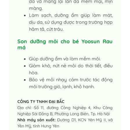
da và mang lại làn da mềm mại, mịn
màng.
Làm sạch, dưỡng ẩm giúp làm mát,
dịu da, sử dụng được trong trường hợp
hăm tã, cứt trâu.
Son dưỡng môi cho bé Yoosun Rau
má
Giúp dưỡng ẩm và làm mềm môi.
Giảm khô, nứt nẻ môi do thời tiết, điều
hòa.
Bảo vệ môi nhạy cảm trước tác động
môi trường gió, lạnh, khô hanh.
CÔNG TY TNHH ĐẠI BẮC
Địa chỉ: Số 11, đường Công Nghiệp 4, Khu Công
Nghiệp Sài Đồng B, Phường Long Biên, Tp. Hà Nội
Nhà máy sản xuất:
Đường D1, KCN Yên Mỹ II, xã
Yên Mỹ, tỉnh Hưng Yên