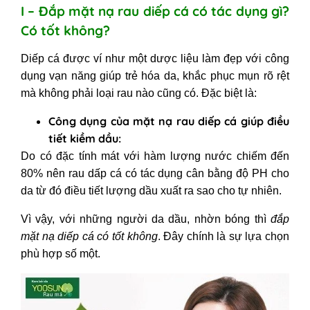
6. Mặt nạ rau diếp cá và muối
I – Đắp mặt nạ rau diếp cá có tác dụng gì?
III - Lưu ý khi đắp mặt nạ rau diếp
Có tốt không?
cá
Diếp cá được ví như một dược liệu làm đẹp với công
dụng vạn năng giúp trẻ hóa da, khắc phục mụn rõ rệt
mà không phải loại rau nào cũng có. Đặc biệt là:
Công dụng của mặt nạ rau diếp cá giúp điều
tiết kiềm dầu:
Do có đặc tính mát với hàm lượng nước chiếm đến
80% nên rau dấp cá có tác dụng cân bằng độ PH cho
da từ đó điều tiết lượng dầu xuất ra sao cho tự nhiên.
Vì vậy, với những người da dầu, nhờn bóng thì
đắp
mặt nạ diếp cá có tốt không
. Đây chính là sự lựa chọn
phù hợp số một.