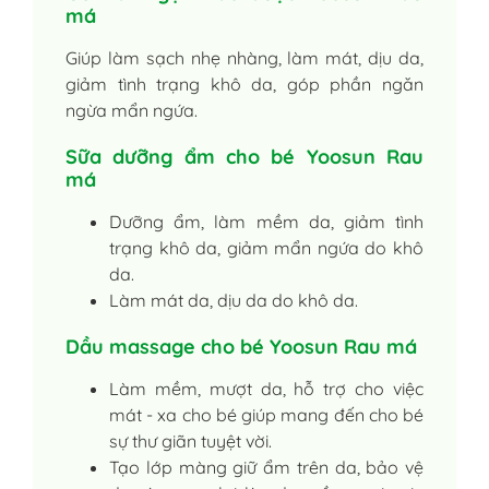
má
Giúp làm sạch nhẹ nhàng, làm mát, dịu da,
giảm tình trạng khô da, góp phần ngăn
ngừa mẩn ngứa.
Sữa dưỡng ẩm cho bé Yoosun Rau
má
Dưỡng ẩm, làm mềm da, giảm tình
trạng khô da, giảm mẩn ngứa do khô
da.
Làm mát da, dịu da do khô da.
Dầu massage cho bé Yoosun Rau má
Làm mềm, mượt da, hỗ trợ cho việc
mát - xa cho bé giúp mang đến cho bé
sự thư giãn tuyệt vời.
Tạo lớp màng giữ ẩm trên da, bảo vệ