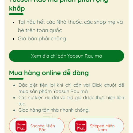
khắp
Tại hầu hết các Nhà thuốc, các shop mẹ và
bé trên toàn quốc
Giá bán phải chăng
Xem địa chỉ bán Yoosun Rau má
Mua hàng online dễ dàng
Đặc biệt tiện lợi khi chỉ cần vài Click chuột để
mua sản phẩm Yoosun Rau má
Các sự kiện ưu đãi và trợ giá được thực hiện liên
tục.
Giao hàng tận nhà nhanh chóng.
Shopee Miền
Shopee Miền
Bắc
Nam