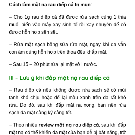
Cách làm mặt nạ rau diếp cá trị mụn:
– Cho 1g rau diếp cá đã được rửa sạch cùng 1 thìa
muối biển vào máy xay sinh tố rồi xay nhuyễn để có
được hỗn hợp sền sệt.
– Rửa mặt sạch bằng sữa rửa mặt, ngay khi da vẫn
còn ẩm dùng hỗn hợp trên thoa đều khắp mặt.
– Sau 15 – 20 phút rửa lại mặt với nước.
III – Lưu ý khi đắp mặt nạ rau diếp cá
– Rau diếp cá nếu không được rửa sạch sẽ có mùi
tanh khó chịu hoặc để lại màu xanh trên da rất khó
rửa. Do đó, sau khi đắp mặt nạ xong, bạn nên rửa
sạch da mặt càng kỹ càng tốt.
review mặt nạ rau diếp cá
– Theo nhiều
, sau khi đắp
mặt nạ có thể khiến da mặt của bạn dễ bị bắt nắng, trở