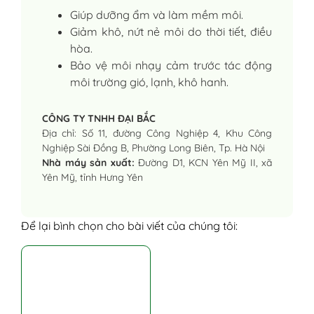
Giúp dưỡng ẩm và làm mềm môi.
Giảm khô, nứt nẻ môi do thời tiết, điều
hòa.
Bảo vệ môi nhạy cảm trước tác động
môi trường gió, lạnh, khô hanh.
CÔNG TY TNHH ĐẠI BẮC
Địa chỉ: Số 11, đường Công Nghiệp 4, Khu Công
Nghiệp Sài Đồng B, Phường Long Biên, Tp. Hà Nội
Nhà máy sản xuất:
Đường D1, KCN Yên Mỹ II, xã
Yên Mỹ, tỉnh Hưng Yên
Để lại bình chọn cho bài viết của chúng tôi: