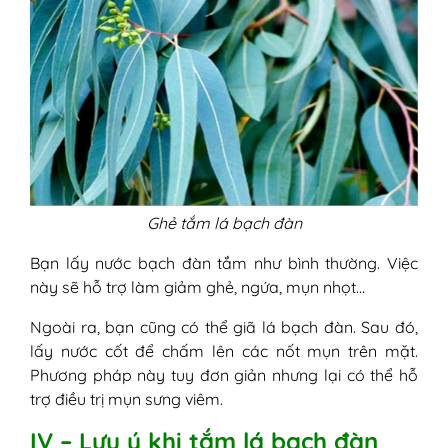
Ghẻ tắm lá bạch đàn
Bạn lấy nước bạch đàn tắm như bình thường. Việc
này sẽ hỗ trợ làm giảm ghẻ, ngứa, mụn nhọt…
Ngoài ra, bạn cũng có thể giã lá bạch đàn. Sau đó,
lấy nước cốt để chấm lên các nốt mụn trên mặt.
Phương pháp này tuy đơn giản nhưng lại có thể hỗ
trợ điều trị mụn sưng viêm.
IV – Lưu ý khi tắm lá bạch đàn