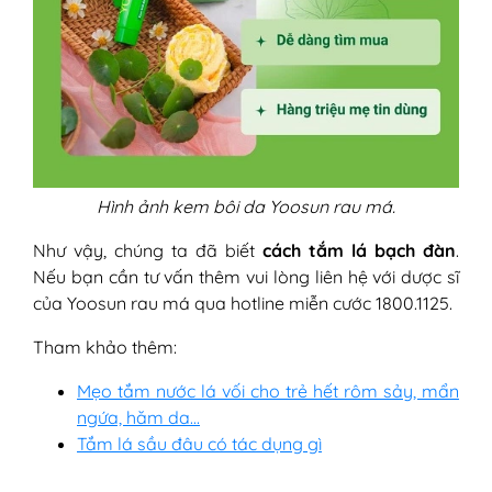
Hình ảnh kem bôi da Yoosun rau má.
Như vậy, chúng ta đã biết
cách tắm lá bạch đàn
.
Nếu bạn cần tư vấn thêm vui lòng liên hệ với dược sĩ
của Yoosun rau má qua hotline miễn cước 1800.1125.
Tham khảo thêm:
Mẹo tắm nước lá vối cho trẻ hết rôm sảy, mẩn
ngứa, hăm da…
Tắm lá sầu đâu có tác dụng gì