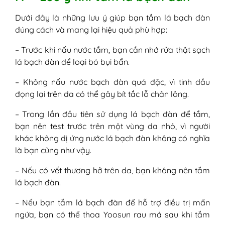
Dưới đây là những lưu ý giúp bạn tắm lá bạch đàn
đúng cách và mang lại hiệu quả phù hợp:
– Trước khi nấu nước tắm, bạn cần nhớ rửa thật sạch
lá bạch đàn để loại bỏ bụi bẩn.
– Không nấu nước bạch đàn quá đặc, vì tinh dầu
đọng lại trên da có thể gây bít tắc lỗ chân lông.
– Trong lần đầu tiên sử dụng lá bạch đàn để tắm,
bạn nên test trước trên một vùng da nhỏ, vì người
khác không dị ứng nước lá bạch đàn không có nghĩa
là bạn cũng như vậy.
– Nếu có vết thương hở trên da, bạn không nên tắm
lá bạch đàn.
– Nếu bạn tắm lá bạch đàn để hỗ trợ điều trị mẩn
ngứa, bạn có thể thoa Yoosun rau má sau khi tắm