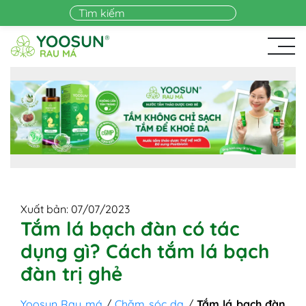
Skip to main content
Xuất bản: 07/07/2023
Tắm lá bạch đàn có tác
dụng gì? Cách tắm lá bạch
đàn trị ghẻ
Yoosun Rau má
/
Chăm sóc da
/
Tắm lá bạch đàn