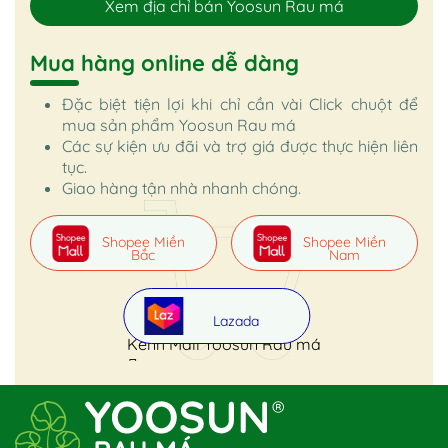
Xem địa chỉ bán Yoosun Rau má
Mua hàng online dễ dàng
Đặc biệt tiện lợi khi chỉ cần vài Click chuột để
mua sản phẩm Yoosun Rau má
Các sự kiện ưu đãi và trợ giá được thực hiện liên
tục.
Giao hàng tận nhà nhanh chóng.
Shopee Miền
Shopee Miền
Bắc
Nam
Lazada
Kênh Mall Yoosun Rau má