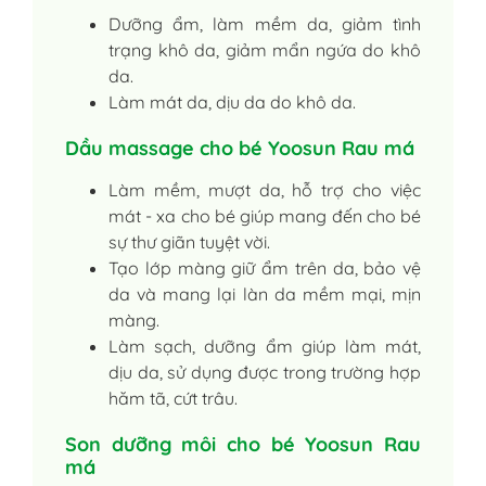
Dưỡng ẩm, làm mềm da, giảm tình
trạng khô da, giảm mẩn ngứa do khô
da.
Làm mát da, dịu da do khô da.
Dầu massage cho bé Yoosun Rau má
Làm mềm, mượt da, hỗ trợ cho việc
mát - xa cho bé giúp mang đến cho bé
sự thư giãn tuyệt vời.
Tạo lớp màng giữ ẩm trên da, bảo vệ
da và mang lại làn da mềm mại, mịn
màng.
Làm sạch, dưỡng ẩm giúp làm mát,
dịu da, sử dụng được trong trường hợp
hăm tã, cứt trâu.
Son dưỡng môi cho bé Yoosun Rau
má