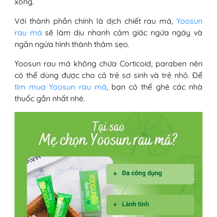
xong.
Với thành phần chính là dịch chiết rau má,
Yoosun
rau má
sẽ làm dịu nhanh cảm giác ngứa ngáy và
ngăn ngừa hình thành thâm sẹo.
Yoosun rau má không chứa Corticoid, paraben nên
có thể dùng được cho cả trẻ sơ sinh và trẻ nhỏ. Để
tìm mua Yoosun rau má
, bạn có thể ghé các nhà
thuốc gần nhất nhé.