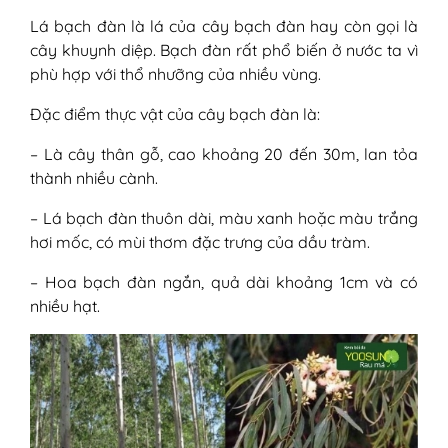
Lá bạch đàn là lá của cây bạch đàn hay còn gọi là
cây khuynh diệp. Bạch đàn rất phổ biến ở nước ta vì
phù hợp với thổ nhưỡng của nhiều vùng.
Đặc điểm thực vật của cây bạch đàn là:
– Là cây thân gỗ, cao khoảng 20 đến 30m, lan tỏa
thành nhiều cành.
– Lá bạch đàn thuôn dài, màu xanh hoặc màu trắng
hơi mốc, có mùi thơm đặc trưng của dầu tràm.
– Hoa bạch đàn ngắn, quả dài khoảng 1cm và có
nhiều hạt.