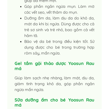
giúp da mềm mịn.
Góp phần ngăn ngừa mụn. Làm mờ
các vết sẹo, vết thâm do mụn.
Dưỡng ẩm da, làm dịu da do khô da,
mát da khi bị ngứa. Dùng được cho cả
trẻ sơ sinh và trẻ nhỏ, bao gồm cả vết
hăm tã.
Bảo vệ da bé trong điều kiện tốt. Sử
dụng được cho bé trong trường hợp
rôm sảy, mẩn ngứa.
Gel tắm gội thảo dược Yoosun Rau
má
Giúp làm sạch nhẹ nhàng, làm mát, dịu da,
giảm tình trạng khô da, góp phần ngăn
ngừa mẩn ngứa.
Sữa dưỡng ẩm cho bé Yoosun Rau
má