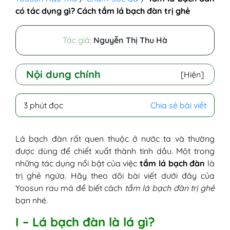
có tác dụng gì? Cách tắm lá bạch đàn trị ghẻ
Tác giả:
Nguyễn Thị Thu Hà
Nội dung chính
[Hiện]
I - Lá bạch đàn là lá gì?
3 phút đọc
Chia sẻ bài viết
II - Tắm lá bạch đàn có tác dụng gì?
III - Cách tắm bạch đàn trị ghẻ ngứa
IV - Lưu ý khi tắm lá bạch đàn
Lá bạch đàn rất quen thuộc ở nước ta và thường
được dùng để chiết xuất thành tinh dầu. Một trong
những tác dụng nổi bật của việc
tắm lá bạch đàn
là
trị ghẻ ngứa. Hãy theo dõi bài viết dưới đây của
Yoosun rau má để biết cách
tắm lá bạch đàn trị ghẻ
bạn nhé.
I – Lá bạch đàn là lá gì?