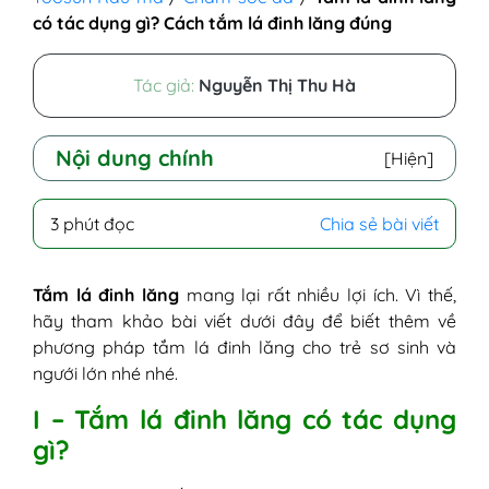
có tác dụng gì? Cách tắm lá đinh lăng đúng
Tác giả:
Nguyễn Thị Thu Hà
Nội dung chính
[Hiện]
I - Tắm lá đinh lăng có tác dụng gì?
3 phút đọc
Chia sẻ bài viết
II - Cách tắm lá đinh lăng cho trẻ sơ sinh
và người lớn
III - Lưu ý khi tắm lá đinh lăng cho bé
Tắm lá đinh lăng
mang lại rất nhiều lợi ích. Vì thế,
hãy tham khảo bài viết dưới đây để biết thêm về
phương pháp tắm lá đinh lăng cho trẻ sơ sinh và
ngưới lớn nhé nhé.
I – Tắm lá đinh lăng có tác dụng
gì?