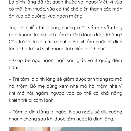
Lá đinh lăng đã rất quen thuộc với người Việt, vì vừa
có thể làm thuốc, vừa có thể chế biến thành các món
ăn vừa bổ dưỡng, vừa ngon miệng.
Tuy có nhiều tác dụng, nhưng một số mẹ vẫn hay
băn khoăn trẻ sơ sinh tắm lá đinh lăng được không?
Câu trả lời là có các mẹ nhé. Bởi vì tắm nước lá đinh
lăng cho trẻ sơ sinh mang lại nhiều lợi ích như:
– Giúp bé ngủ ngon, ngủ sâu giấc và ít quấy đêm
hơn.
– Trẻ tắm lá đinh lăng sẽ giảm được tình trạng ra mồ
hôi trộm. Bố mẹ đừng xem nhẹ mồ hôi trộm nhé vì
khi mồ hôi ngấm ngược vào cơ thể có khả năng
khiến trẻ bị cảm lạnh.
– Tắm lá đinh lăng trị ngứa: Ngứa ngáy sẽ dịu xuống
nhanh chóng sau khi được tắm nước lá đinh lăng.