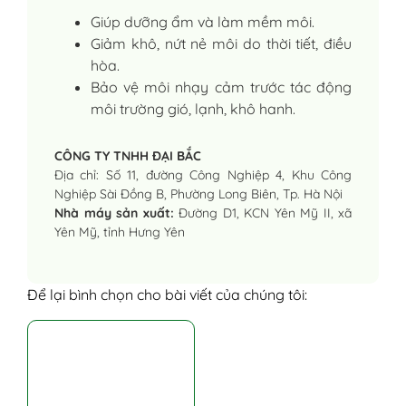
Giúp dưỡng ẩm và làm mềm môi.
Giảm khô, nứt nẻ môi do thời tiết, điều
hòa.
Bảo vệ môi nhạy cảm trước tác động
môi trường gió, lạnh, khô hanh.
CÔNG TY TNHH ĐẠI BẮC
Địa chỉ: Số 11, đường Công Nghiệp 4, Khu Công
Nghiệp Sài Đồng B, Phường Long Biên, Tp. Hà Nội
Nhà máy sản xuất:
Đường D1, KCN Yên Mỹ II, xã
Yên Mỹ, tỉnh Hưng Yên
Để lại bình chọn cho bài viết của chúng tôi: