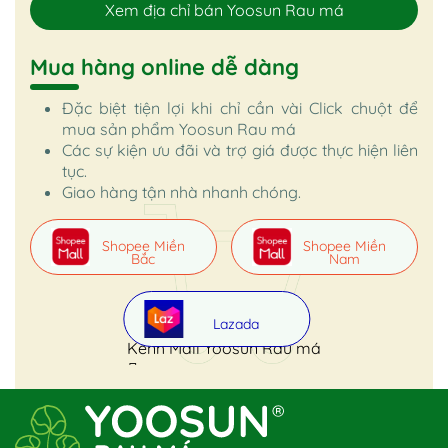
Xem địa chỉ bán Yoosun Rau má
Mua hàng online dễ dàng
Đặc biệt tiện lợi khi chỉ cần vài Click chuột để
mua sản phẩm Yoosun Rau má
Các sự kiện ưu đãi và trợ giá được thực hiện liên
tục.
Giao hàng tận nhà nhanh chóng.
Shopee Miền
Shopee Miền
Bắc
Nam
Lazada
Kênh Mall Yoosun Rau má