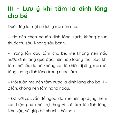
III – Lưu ý khi tắm lá đinh lăng
cho bé
Dưới đây là một số lưu ý mẹ nên nhớ:
– Mẹ nên chọn nguồn đinh lăng sạch, không phun
thuốc trừ sâu, không sâu bệnh…
– Trong lần đầu tắm cho bé, mẹ không nên nấu
nước đinh lăng quá đặc, nên nấu loãng thôi. Sau khi
tắm thử nếu da bé không có dấu hiệu dị ứng, mẹ mới
tăng lượng đinh lăng trong nước tắm.
– Mỗi tuần mẹ nên tắm nước lá đinh lăng cho bé 1 –
2 lần, không nên tắm hàng ngày.
– Đối với các vấn đề ngoài da, mẹ nên áp dụng thêm
các biện pháp hỗ trợ thay vì chỉ tắm lá đinh lăng.
Như vậy, sẽ giúp bé nhanh khỏi hơn.