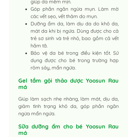
giúp da mềm mịn.
Góp phần ngăn ngừa mụn. Làm mờ
các vết sẹo, vết thâm do mụn.
Dưỡng ẩm da, làm dịu da do khô da,
mát da khi bị ngứa. Dùng được cho cả
trẻ sơ sinh và trẻ nhỏ, bao gồm cả vết
hăm tã.
Bảo vệ da bé trong điều kiện tốt. Sử
dụng được cho bé trong trường hợp
rôm sảy, mẩn ngứa.
Gel tắm gội thảo dược Yoosun Rau
má
Giúp làm sạch nhẹ nhàng, làm mát, dịu da,
giảm tình trạng khô da, góp phần ngăn
ngừa mẩn ngứa.
Sữa dưỡng ẩm cho bé Yoosun Rau
má