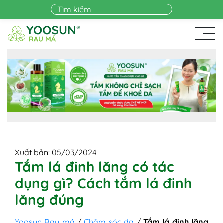
Skip to main content
Xuất bản: 05/03/2024
Tắm lá đinh lăng có tác
dụng gì? Cách tắm lá đinh
lăng đúng
Yoosun Rau má
/
Chăm sóc da
/
Tắm lá đinh lăng