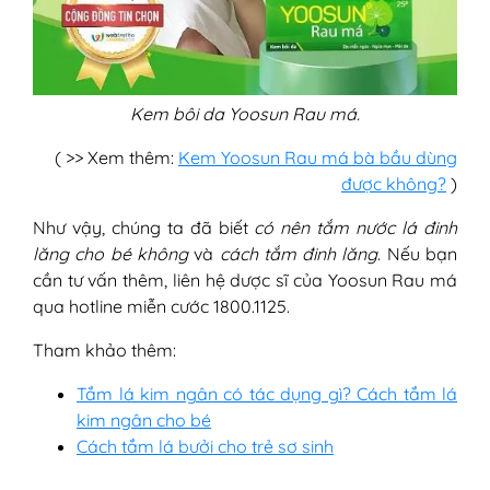
Kem bôi da Yoosun Rau má.
( >> Xem thêm:
Kem Yoosun Rau má bà bầu dùng
được không?
)
Như vậy, chúng ta đã biết
có nên tắm nước lá đinh
lăng cho bé không
và
cách tắm đinh lăng
. Nếu bạn
cần tư vấn thêm, liên hệ dược sĩ của Yoosun Rau má
qua hotline miễn cước 1800.1125.
Tham khảo thêm:
Tắm lá kim ngân có tác dụng gì? Cách tắm lá
kim ngân cho bé
Cách tắm lá bưởi cho trẻ sơ sinh