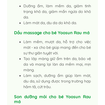
Dưỡng ẩm, làm mềm da, giảm tình
trạng khô da, giảm mẩn ngứa do khô
da.
Làm mát da, dịu da do khô da.
Dầu massage cho bé Yoosun Rau má
Làm mềm, mượt da, hỗ trợ cho việc
mát - xa cho bé giúp mang đến cho bé
sự thư giãn tuyệt vời.
Tạo lớp màng giữ ẩm trên da, bảo vệ
da và mang lại làn da mềm mại, mịn
màng.
Làm sạch, dưỡng ẩm giúp làm mát,
dịu da, sử dụng được trong trường hợp
hăm tã, cứt trâu.
Son dưỡng môi cho bé Yoosun Rau
má