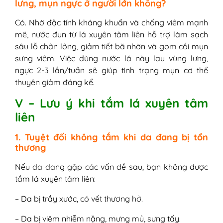
lưng, mụn ngực ở người lớn không?
Có. Nhờ đặc tính kháng khuẩn và chống viêm mạnh
mẽ, nước đun từ lá xuyên tâm liên hỗ trợ làm sạch
sâu lỗ chân lông, giảm tiết bã nhờn và gom cồi mụn
sưng viêm. Việc dùng nước lá này lau vùng lưng,
ngực 2-3 lần/tuần sẽ giúp tình trạng mụn cơ thể
thuyên giảm đáng kể.
V – Lưu ý khi tắm lá xuyên tâm
liên
1. Tuyệt đối không tắm khi da đang bị tổn
thương
Nếu da đang gặp các vấn đề sau, bạn không được
tắm lá xuyên tâm liên:
– Da bị trầy xước, có vết thương hở.
– Da bị viêm nhiễm nặng, mưng mủ, sưng tấy.