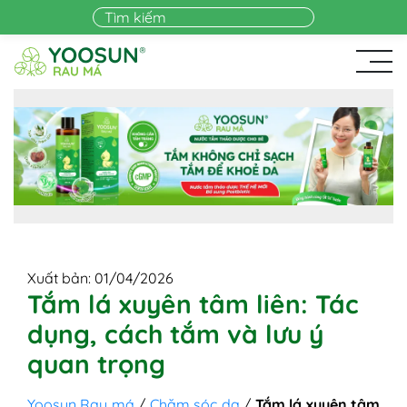
Skip to main content
Xuất bản: 01/04/2026
Tắm lá xuyên tâm liên: Tác
dụng, cách tắm và lưu ý
quan trọng
Yoosun Rau má
/
Chăm sóc da
/
Tắm lá xuyên tâm