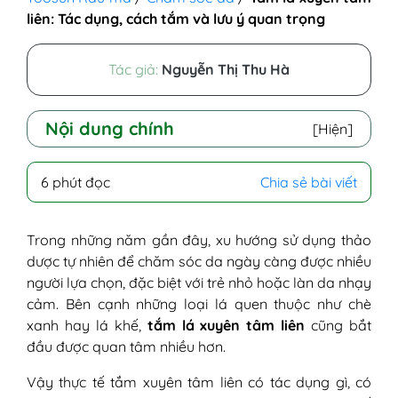
liên: Tác dụng, cách tắm và lưu ý quan trọng
Tác giả:
Nguyễn Thị Thu Hà
Nội dung chính
[Hiện]
I - Tắm lá xuyên tâm liên có tác dụng gì?
6 phút đọc
Chia sẻ bài viết
1. Hỗ trợ điều trị rôm sảy, mẩn ngứa
2. Sát khuẩn, làm sạch da
3. Hỗ trợ cải thiện các bệnh lý viêm
Trong những năm gần đây, xu hướng sử dụng thảo
da
dược tự nhiên để chăm sóc da ngày càng được nhiều
II - Có nên tắm xuyên tâm liên cho bé
người lựa chọn, đặc biệt với trẻ nhỏ hoặc làn da nhạy
không?
cảm. Bên cạnh những loại lá quen thuộc như chè
III - Hướng dẫn cách nấu và tắm bằng
xanh hay lá khế,
tắm lá xuyên tâm liên
cũng bắt
nước lá xuyên tâm liên chuẩn nhất
đầu được quan tâm nhiều hơn.
1. Các bước nấu nước lá xuyên tâm
Vậy thực tế tắm xuyên tâm liên có tác dụng gì, có
liên