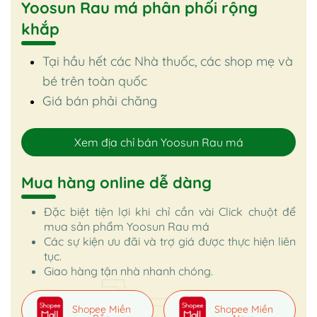
Yoosun Rau má phân phối rộng
khắp
Tại hầu hết các Nhà thuốc, các shop mẹ và
bé trên toàn quốc
Giá bán phải chăng
Xem địa chỉ bán Yoosun Rau má
Mua hàng online dễ dàng
Đặc biệt tiện lợi khi chỉ cần vài Click chuột để
mua sản phẩm Yoosun Rau má
Các sự kiện ưu đãi và trợ giá được thực hiện liên
tục.
Giao hàng tận nhà nhanh chóng.
Shopee Miền
Shopee Miền