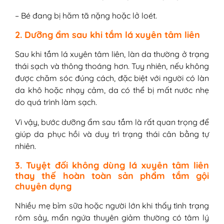
– Bé đang bị hăm tã nặng hoặc lở loét.
2. Dưỡng ẩm sau khi tắm lá xuyên tâm liên
Sau khi tắm lá xuyên tâm liên, làn da thường ở trạng
thái sạch và thông thoáng hơn. Tuy nhiên, nếu không
được chăm sóc đúng cách, đặc biệt với người có làn
da khô hoặc nhạy cảm, da có thể bị mất nước nhẹ
do quá trình làm sạch.
Vì vậy, bước dưỡng ẩm sau tắm là rất quan trọng để
giúp da phục hồi và duy trì trạng thái cân bằng tự
nhiên.
3. Tuyệt đối không dùng lá xuyên tâm liên
thay thế hoàn toàn sản phẩm tắm gội
chuyên dụng
Nhiều mẹ bỉm sữa hoặc người lớn khi thấy tình trạng
rôm sảy, mẩn ngứa thuyên giảm thường có tâm lý