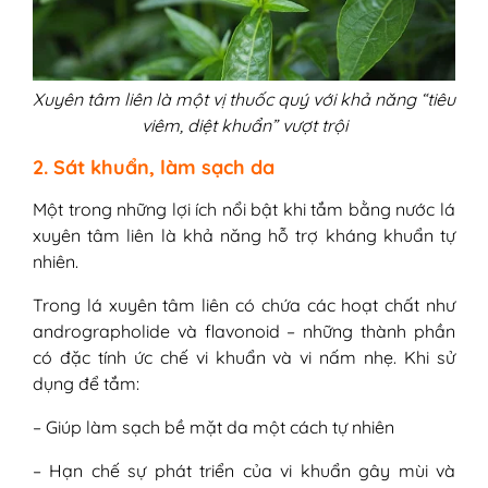
Xuyên tâm liên là một vị thuốc quý với khả năng “tiêu
viêm, diệt khuẩn” vượt trội
2. Sát khuẩn, làm sạch da
Một trong những lợi ích nổi bật khi tắm bằng nước lá
xuyên tâm liên là khả năng hỗ trợ kháng khuẩn tự
nhiên.
Trong lá xuyên tâm liên có chứa các hoạt chất như
andrographolide và flavonoid – những thành phần
có đặc tính ức chế vi khuẩn và vi nấm nhẹ. Khi sử
dụng để tắm:
– Giúp làm sạch bề mặt da một cách tự nhiên
– Hạn chế sự phát triển của vi khuẩn gây mùi và