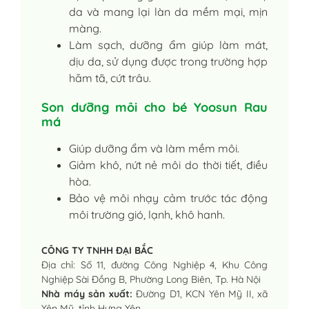
da và mang lại làn da mềm mại, mịn
màng.
Làm sạch, dưỡng ẩm giúp làm mát,
dịu da, sử dụng được trong trường hợp
hăm tã, cứt trâu.
Son dưỡng môi cho bé Yoosun Rau
má
Giúp dưỡng ẩm và làm mềm môi.
Giảm khô, nứt nẻ môi do thời tiết, điều
hòa.
Bảo vệ môi nhạy cảm trước tác động
môi trường gió, lạnh, khô hanh.
CÔNG TY TNHH ĐẠI BẮC
Địa chỉ: Số 11, đường Công Nghiệp 4, Khu Công
Nghiệp Sài Đồng B, Phường Long Biên, Tp. Hà Nội
Nhà máy sản xuất:
Đường D1, KCN Yên Mỹ II, xã
Yên Mỹ, tỉnh Hưng Yên