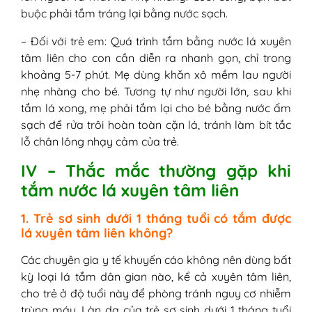
buộc phải tắm tráng lại bằng nước sạch.
– Đối với trẻ em: Quá trình tắm bằng nước lá xuyên
tâm liên cho con cần diễn ra nhanh gọn, chỉ trong
khoảng 5-7 phút. Mẹ dùng khăn xô mềm lau người
nhẹ nhàng cho bé. Tương tự như người lớn, sau khi
tắm lá xong, mẹ phải tắm lại cho bé bằng nước ấm
sạch để rửa trôi hoàn toàn cặn lá, tránh làm bít tắc
lỗ chân lông nhạy cảm của trẻ.
IV – Thắc mắc thường gặp khi
tắm nước lá xuyên tâm liên
1. Trẻ sơ sinh dưới 1 tháng tuổi có tắm được
lá xuyên tâm liên không?
Các chuyên gia y tế khuyến cáo không nên dùng bất
kỳ loại lá tắm dân gian nào, kể cả xuyên tâm liên,
cho trẻ ở độ tuổi này để phòng tránh nguy cơ nhiễm
trùng máu. Làn da của trẻ sơ sinh dưới 1 tháng tuổi