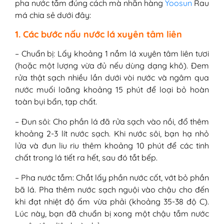
pha nước tắm đúng cách mà nhãn hàng
Yoosun
Rau
má chia sẻ dưới đây:
1. Các bước nấu nước lá xuyên tâm liên
– Chuẩn bị: Lấy khoảng 1 nắm lá xuyên tâm liên tươi
(hoặc một lượng vừa đủ nếu dùng dạng khô). Đem
rửa thật sạch nhiều lần dưới vòi nước và ngâm qua
nước muối loãng khoảng 15 phút để loại bỏ hoàn
toàn bụi bẩn, tạp chất.
– Đun sôi: Cho phần lá đã rửa sạch vào nồi, đổ thêm
khoảng 2-3 lít nước sạch. Khi nước sôi, bạn hạ nhỏ
lửa và đun liu riu thêm khoảng 10 phút để các tinh
chất trong lá tiết ra hết, sau đó tắt bếp.
– Pha nước tắm: Chắt lấy phần nước cốt, vớt bỏ phần
bã lá. Pha thêm nước sạch nguội vào chậu cho đến
khi đạt nhiệt độ ấm vừa phải (khoảng 35-38 độ C).
Lúc này, bạn đã chuẩn bị xong một chậu tắm nước