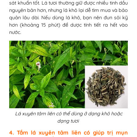
sát khuẩn tốt. Lá tươi thường giữ được nhiều tinh dầu
nguyên bản hơn, nhưng lá khô lại dễ tìm mua và bảo
quản lâu dài. Nếu dùng lá khô, bạn nên đun sôi kỹ
hơn (khoảng 15 phút) để dược tính tiết ra hết vào
nước.
Lá xuyên tâm liên có thể dùng ở dạng khô hoặc
dạng tươi
4. Tắm lá xuyên tâm liên có giúp trị mụn