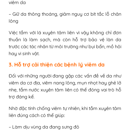
viêm da
– Giữ da thông thoáng, giảm nguy cơ bít tắc lỗ chân
lông
Việc tắm với lá xuyên tâm liên vì vậy không chỉ đơn
thuần là làm sạch, mà còn hỗ trợ bảo vệ làn da
trước các tác nhân từ môi trường như bụi bẩn, mồ hôi
hay vi sinh vật.
3. Hỗ trợ cải thiện các bệnh lý viêm da
Đối với những người đang gặp các vấn đề về da như
viêm da cơ địa, viêm nang lông, mụn nhọt hay ghẻ lở
nhẹ, tắm nước xuyên tâm liên có thể đóng vai trò hỗ
trợ đáng kể.
Nhờ đặc tính chống viêm tự nhiên, khi tắm xuyên tâm
liên đúng cách có thể giúp:
– Làm dịu vùng da đang sưng đỏ