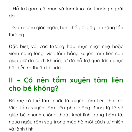
– Hỗ trợ gom cồi mụn và làm khô tổn thương ngoài
da
– Giảm cảm giác ngứa, hạn chế gãi gây lan rộng tổn
thương
Đặc biệt, với các trường hợp mụn nhọt nhẹ hoặc
viêm nang lông, việc tắm bằng xuyên tâm liên còn
giúp giữ da sạch khuẩn, từ đó hỗ trợ quá trình phục
hồi diễn ra thuận lợi hơn.
II – Có nên tắm xuyên tâm liên
cho bé không?
Bố mẹ có thể tắm nước lá xuyên tâm liên cho trẻ.
Việc tắm xuyên tâm liên pha loãng đúng tỷ lệ sẽ
giúp bé nhanh chóng thoát khỏi tình trạng hăm tã,
ngứa ngáy rôm sảy trong mùa hè một cách tự nhiên
và lành tính.