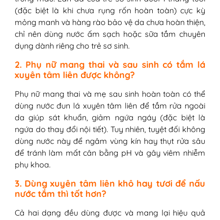
(đặc biệt là khi chưa rụng rốn hoàn toàn) cực kỳ
mỏng manh và hàng rào bảo vệ da chưa hoàn thiện,
chỉ nên dùng nước ấm sạch hoặc sữa tắm chuyên
dụng dành riêng cho trẻ sơ sinh.
2. Phụ nữ mang thai và sau sinh có tắm lá
xuyên tâm liên được không?
Phụ nữ mang thai và mẹ sau sinh hoàn toàn có thể
dùng nước đun lá xuyên tâm liên để tắm rửa ngoài
da giúp sát khuẩn, giảm ngứa ngáy (đặc biệt là
ngứa do thay đổi nội tiết). Tuy nhiên, tuyệt đối không
dùng nước này để ngâm vùng kín hay thụt rửa sâu
để tránh làm mất cân bằng pH và gây viêm nhiễm
phụ khoa.
3. Dùng xuyên tâm liên khô hay tươi để nấu
nước tắm thì tốt hơn?
Cả hai dạng đều dùng được và mang lại hiệu quả