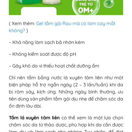
( Xem thêm:
Gel tắm gội Rau má có làm cay mắt
không?
)
– Khả năng làm sạch bã nhờn kém
– Không kiểm soát được độ pH
– Gây khô da vì thiếu hoạt chất dưỡng ẩm
Chỉ nên tắm bằng nước lá xuyên tâm liên như một
biện pháp hỗ trợ ngắn ngày (2 – 3 lần/tuần) khi da
bị rôm sảy, kích ứng. Những ngày bình thường, ưu
tiên dùng sản phẩm tắm gội dịu nhẹ để chăm sóc da
ổn định lâu dài.
Tắm lá xuyên tâm liên
có thể xem là một lựa chọn
chăm sóc da từ thảo dược, phù hợp khi da cần được
làm dịu và làm sạch nhẹ nhàng. Tuy nhiên, để đạt