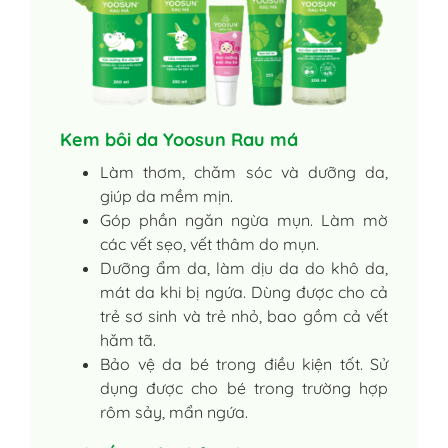
Kem bôi da Yoosun Rau má
Làm thơm, chăm sóc và dưỡng da,
giúp da mềm mịn.
Góp phần ngăn ngừa mụn. Làm mờ
các vết sẹo, vết thâm do mụn.
Dưỡng ẩm da, làm dịu da do khô da,
mát da khi bị ngứa. Dùng được cho cả
trẻ sơ sinh và trẻ nhỏ, bao gồm cả vết
hăm tã.
Bảo vệ da bé trong điều kiện tốt. Sử
dụng được cho bé trong trường hợp
rôm sảy, mẩn ngứa.