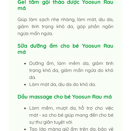
Gel tắm gội thảo dược Yoosun Rau
má
Giúp làm sạch nhẹ nhàng, làm mát, dịu da,
giảm tình trạng khô da, góp phần ngăn
ngừa mẩn ngứa.
Sữa dưỡng ẩm cho bé Yoosun Rau
má
Dưỡng ẩm, làm mềm da, giảm tình
trạng khô da, giảm mẩn ngứa do khô
da.
Làm mát da, dịu da do khô da.
Dầu massage cho bé Yoosun Rau má
Làm mềm, mượt da, hỗ trợ cho việc
mát - xa cho bé giúp mang đến cho bé
sự thư giãn tuyệt vời.
Tạo lớp màng giữ ẩm trên da, bảo vệ