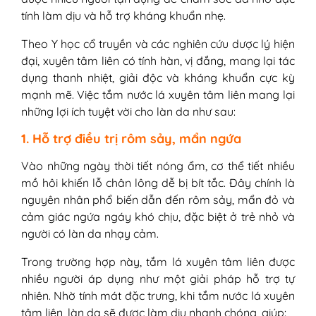
phẩm tắm gội chuyên dụng
tính làm dịu và hỗ trợ kháng khuẩn nhẹ.
Theo Y học cổ truyền và các nghiên cứu dược lý hiện
đại, xuyên tâm liên có tính hàn, vị đắng, mang lại tác
dụng thanh nhiệt, giải độc và kháng khuẩn cực kỳ
mạnh mẽ. Việc tắm nước lá xuyên tâm liên mang lại
những lợi ích tuyệt vời cho làn da như sau:
1. Hỗ trợ điều trị rôm sảy, mẩn ngứa
Vào những ngày thời tiết nóng ẩm, cơ thể tiết nhiều
mồ hôi khiến lỗ chân lông dễ bị bít tắc. Đây chính là
nguyên nhân phổ biến dẫn đến rôm sảy, mẩn đỏ và
cảm giác ngứa ngáy khó chịu, đặc biệt ở trẻ nhỏ và
người có làn da nhạy cảm.
Trong trường hợp này, tắm lá xuyên tâm liên được
nhiều người áp dụng như một giải pháp hỗ trợ tự
nhiên. Nhờ tính mát đặc trưng, khi tắm nước lá xuyên
tâm liên, làn da sẽ được làm dịu nhanh chóng, giúp: