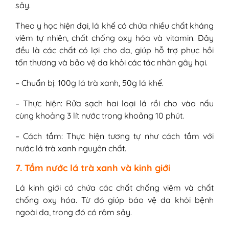
sảy.
Theo y học hiện đại, lá khế có chứa nhiều chất kháng
viêm tự nhiên, chất chống oxy hóa và vitamin. Đây
đều là các chất có lợi cho da, giúp hỗ trợ phục hồi
tổn thương và bảo vệ da khỏi các tác nhân gây hại.
– Chuẩn bị: 100g lá trà xanh, 50g lá khế.
– Thực hiện: Rửa sạch hai loại lá rồi cho vào nấu
cùng khoảng 3 lít nước trong khoảng 10 phút.
– Cách tắm: Thực hiện tương tự như cách tắm với
nước lá trà xanh nguyên chất.
7. Tắm nước lá trà xanh và kinh giới
Lá kinh giới có chứa các chất chống viêm và chất
chống oxy hóa. Từ đó giúp bảo vệ da khỏi bệnh
ngoài da, trong đó có rôm sảy.