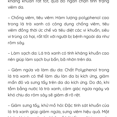
kháng khuẩn rất tốt, qua đó ngăn chặn tình trạng
viêm da.
– Chống viêm, tiêu viêm: Hàm lượng polyphenol cao
trong lá trà xanh có công dụng chống viêm, tiêu
viêm đồng thời ức chế và tiêu diệt các vi khuẩn, siêu
vi trùng có hại, rất tốt với người bị bệnh ngoài da như
rôm sảy.
– Làm sạch da: Lá trà xanh có tính kháng khuẩn cao
nên giúp làm sạch bụi bẩn, bã nhờn trên da.
– Giảm ngứa và làm dịu da: Chất Polyphenol trong
lá trà xanh có thể làm dịu làn da bị kích ứng, giảm
mẩn đỏ và sưng tấy trên da do kích ứng. Do đó, khi
tắm bằng nước lá trà xanh, cảm giác ngứa ngáy và
khó chịu do rôm sảy sẽ giảm đi rõ rệt.
– Giảm sưng tấy, khử mồ hôi: Đặc tính sát khuẩn của
lá trà xanh giúp giảm ngứa, sưng viêm hiệu quả. Mặt