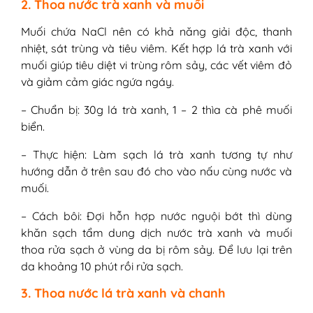
2. Thoa nước trà xanh và muối
Muối chứa NaCl nên có khả năng giải độc, thanh
nhiệt, sát trùng và tiêu viêm. Kết hợp lá trà xanh với
muối giúp tiêu diệt vi trùng rôm sảy, các vết viêm đỏ
và giảm cảm giác ngứa ngáy.
– Chuẩn bị: 30g lá trà xanh, 1 – 2 thìa cà phê muối
biển.
– Thực hiện: Làm sạch lá trà xanh tương tự như
hướng dẫn ở trên sau đó cho vào nấu cùng nước và
muối.
– Cách bôi: Đợi hỗn hợp nước nguội bớt thì dùng
khăn sạch tẩm dung dịch nước trà xanh và muối
thoa rửa sạch ở vùng da bị rôm sảy. Để lưu lại trên
da khoảng 10 phút rồi rửa sạch.
3. Thoa nước lá trà xanh và chanh