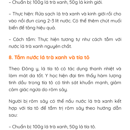
– Chuẩn bị: 100g lá trà xanh, 50g lá kinh giới.
– Thực hiện: Rửa sạch lá trà xanh và kinh giới rồi cho
vào nồi đun cùng 2-3 lít nước. Có thể thêm chút muối
biển để tăng hiệu quả.
– Cách tắm: Thực hiện tương tự như cách tắm với
nước lá trà xanh nguyên chất.
8. Tắm nước lá trà xanh và tía tô
Theo Đông y, lá tía tô có tác dụng thanh nhiệt và
làm mát da tốt. Y học hiện đại tìm thấy hàm lượng
tinh dầu trong tía tô có tính sát khuẩn mạnh, giảm
cảm giác ngứa do rôm sảy.
Người bị rôm sảy có thể nấu nước lá trà xanh kết
hợp với tía tô để tắm trị rôm sảy theo hướng dẫn
sau:
– Chuẩn bị: 100g lá trà xanh, 50g lá tía tô.