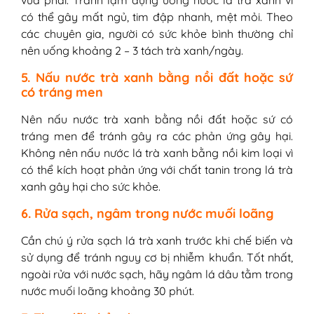
có thể gây mất ngủ, tim đập nhanh, mệt mỏi. Theo
các chuyên gia, người có sức khỏe bình thường chỉ
nên uống khoảng 2 – 3 tách trà xanh/ngày.
5. Nấu nước trà xanh bằng nồi đất hoặc sứ
có tráng men
Nên nấu nước trà xanh bằng nồi đất hoặc sứ có
tráng men để tránh gây ra các phản ứng gây hại.
Không nên nấu nước lá trà xanh bằng nồi kim loại vì
có thể kích hoạt phản ứng với chất tanin trong lá trà
xanh gây hại cho sức khỏe.
6. Rửa sạch, ngâm trong nước muối loãng
Cần chú ý rửa sạch lá trà xanh trước khi chế biến và
sử dụng để tránh nguy cơ bị nhiễm khuẩn. Tốt nhất,
ngoài rửa với nước sạch, hãy ngâm lá dâu tằm trong
nước muối loãng khoảng 30 phút.