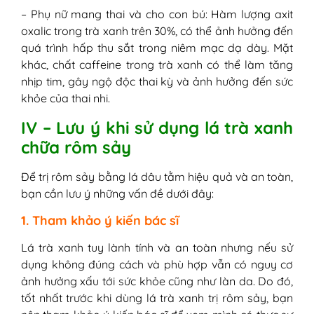
– Phụ nữ mang thai và cho con bú: Hàm lượng axit
oxalic trong trà xanh trên 30%, có thể ảnh hưởng đến
quá trình hấp thu sắt trong niêm mạc dạ dày. Mặt
khác, chất caffeine trong trà xanh có thể làm tăng
nhịp tim, gây ngộ độc thai kỳ và ảnh hưởng đến sức
khỏe của thai nhi.
IV – Lưu ý khi sử dụng lá trà xanh
chữa rôm sảy
Để trị rôm sảy bằng lá dâu tằm hiệu quả và an toàn,
bạn cần lưu ý những vấn đề dưới đây:
1. Tham khảo ý kiến bác sĩ
Lá trà xanh tuy lành tính và an toàn nhưng nếu sử
dụng không đúng cách và phù hợp vẫn có nguy cơ
ảnh hưởng xấu tới sức khỏe cũng như làn da. Do đó,
tốt nhất trước khi dùng lá trà xanh trị rôm sảy, bạn