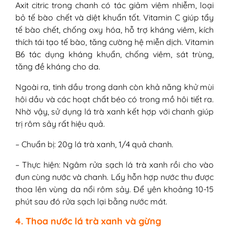
Axit citric trong chanh có tác giảm viêm nhiễm, loại
bỏ tế bào chết và diệt khuẩn tốt. Vitamin C giúp tẩy
tế bào chết, chống oxy hóa, hỗ trợ kháng viêm, kích
thích tái tạo tế bào, tăng cường hệ miễn dịch. Vitamin
B6 tác dụng kháng khuẩn, chống viêm, sát trùng,
tăng đề kháng cho da.
Ngoài ra, tinh dầu trong danh còn khả năng khử mùi
hôi dầu và các hoạt chất béo có trong mồ hôi tiết ra.
Nhờ vậy, sử dụng lá trà xanh kết hợp với chanh giúp
trị rôm sảy rất hiệu quả.
– Chuẩn bị: 20g lá trà xanh, 1/4 quả chanh.
– Thực hiện: Ngâm rửa sạch lá trà xanh rồi cho vào
đun cùng nước và chanh. Lấy hỗn hợp nước thu được
thoa lên vùng da nổi rôm sảy. Để yên khoảng 10-15
phút sau đó rửa sạch lại bằng nước mát.
4. Thoa nước lá trà xanh và gừng