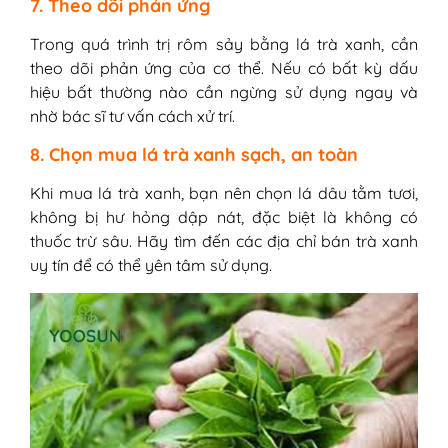
7. Theo dõi phản ứng
Trong quá trình trị rôm sảy bằng lá trà xanh, cần
theo dõi phản ứng của cơ thể. Nếu có bất kỳ dấu
hiệu bất thường nào cần ngừng sử dụng ngay và
nhờ bác sĩ tư vấn cách xử trí.
8. Chọn mua lá trà xanh sạch, an toàn
Khi mua lá trà xanh, bạn nên chọn lá dâu tằm tươi,
không bị hư hỏng dập nát, đặc biệt là không có
thuốc trừ sâu. Hãy tìm đến các địa chỉ bán trà xanh
uy tín để có thể yên tâm sử dụng.