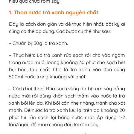
hiệu quả chữa rôm sảy.
1. Thoa nước trà xanh nguyên chất
Đây là cách đơn giản và dễ thực hiện nhất, bất kỳ ai
cũng có thể áp dụng. Các bước cụ thể như sau:
– Chuẩn bị: 30g lá trà xanh.
– Thực hiện: Lá trà xanh rửa sạch rồi cho vào ngâm
trong nước muối loãng khoảng 30 phút cho sạch hết
bụi bẩn, tạp chất. Cho lá trà xanh vào đun cùng
500ml nước trong khoảng vài phút.
– Cách bôi thoa: Rửa sạch vùng da bị rôm sảy bằng
nước mát rồi dùng khăn sạch thấm vào nước lá trà
xanh bôi lên da. Khi bôi cần nhẹ nhàng, tránh chà xát
mạnh. Để nước lá trà xanh lưu lại trên da khoảng 20
phút thì rửa sạch lại bằng nước mát. Áp dụng 1-2
lần/ngày để mau chóng đẩy lùi rôm sảy.