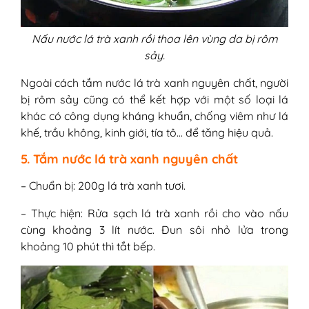
Nấu nước lá trà xanh rồi thoa lên vùng da bị rôm
sảy.
Ngoài cách tắm nước lá trà xanh nguyên chất, người
bị rôm sảy cũng có thể kết hợp với một số loại lá
khác có công dụng kháng khuẩn, chống viêm như lá
khế, trầu không, kinh giới, tía tô… để tăng hiệu quả.
5. Tắm nước lá trà xanh nguyên chất
– Chuẩn bị: 200g lá trà xanh tươi.
– Thực hiện: Rửa sạch lá trà xanh rồi cho vào nấu
cùng khoảng 3 lít nước. Đun sôi nhỏ lửa trong
khoảng 10 phút thì tắt bếp.