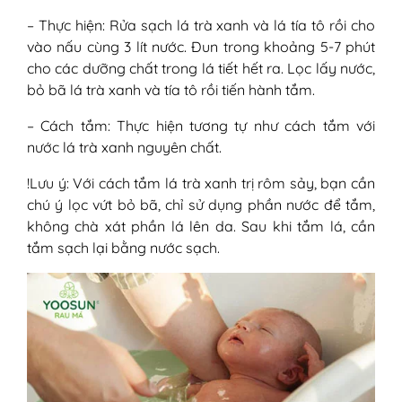
– Thực hiện: Rửa sạch lá trà xanh và lá tía tô rồi cho
vào nấu cùng 3 lít nước. Đun trong khoảng 5-7 phút
cho các dưỡng chất trong lá tiết hết ra. Lọc lấy nước,
bỏ bã lá trà xanh và tía tô rồi tiến hành tắm.
– Cách tắm: Thực hiện tương tự như cách tắm với
nước lá trà xanh nguyên chất.
!Lưu ý: Với cách tắm lá trà xanh trị rôm sảy, bạn cần
chú ý lọc vứt bỏ bã, chỉ sử dụng phần nước để tắm,
không chà xát phần lá lên da. Sau khi tắm lá, cần
tắm sạch lại bằng nước sạch.