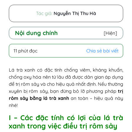
Tác giả:
Nguyễn Thị Thu Hà
Nội dung chính
[Hiện]
I - Các đặc tính có lợi của lá trà xanh trong
11 phút đọc
Chia sẻ bài viết
việc điều trị rôm sảy
II - Tại sao lá trà xanh có thể trị rôm sảy?
1. Theo Đông y
Lá trà xanh có đặc tính chống viêm, kháng khuẩn,
2. Theo Y học hiện đại
chống oxy hóa nên từ lâu đã được dân gian áp dụng
III - 10 cách dùng lá trà xanh trị rôm sảy
để trị rôm sảy và cho hiệu quả nhất định. Nếu thường
hiệu quả nhất
xuyên bị rôm sảy, bạn đừng bỏ lỡ phương pháp
trị
1. Thoa nước trà xanh nguyên chất
rôm sảy bằng lá trà xanh
an toàn – hiệu quả này
2. Thoa nước trà xanh và muối
nhé!
3. Thoa nước lá trà xanh và chanh
I – Các đặc tính có lợi của lá trà
4. Thoa nước lá trà xanh và gừng
xanh trong việc điều trị rôm sảy
5. Tắm nước lá trà xanh nguyên chất
6. Tắm nước lá trà xanh với lá khế