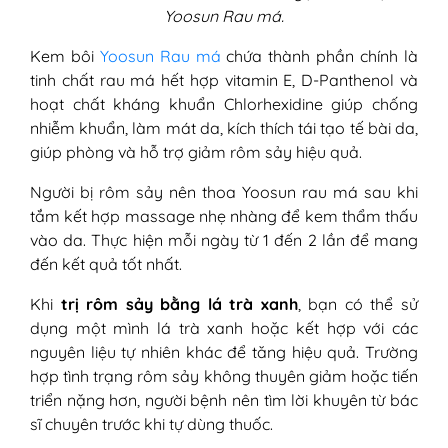
Yoosun Rau má.
Kem bôi
Yoosun Rau má
chứa thành phần chính là
tinh chất rau má hết hợp vitamin E, D-Panthenol và
hoạt chất kháng khuẩn Chlorhexidine giúp chống
nhiễm khuẩn, làm mát da, kích thích tái tạo tế bài da,
giúp phòng và hỗ trợ giảm rôm sảy hiệu quả.
Người bị rôm sảy nên thoa Yoosun rau má sau khi
tắm kết hợp massage nhẹ nhàng để kem thẩm thấu
vào da. Thực hiện mỗi ngày từ 1 đến 2 lần để mang
đến kết quả tốt nhất.
Khi
trị rôm sảy bằng lá trà xanh
, bạn có thể sử
dụng một mình lá trà xanh hoặc kết hợp với các
nguyên liệu tự nhiên khác để tăng hiệu quả. Trường
hợp tình trạng rôm sảy không thuyên giảm hoặc tiến
triển nặng hơn, người bệnh nên tìm lời khuyên từ bác
sĩ chuyên trước khi tự dùng thuốc.