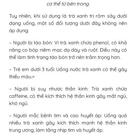
cơ thể từ bên trong.
Tuy nhiên, khi sử dụng lá trà xanh trị rôm sảy dưới
dạng uống, một số đối tượng dưới đây không nên
áp dụng:
– Người bị táo bón: Vì trà xanh chứa phenol, có khả
năng co bóp niêm mạc dạ dày và ruột. Điều này có
thể làm tình trạng táo bón trở nên trầm trọng hơn.
– Trẻ em dưới 3 tuổi: Uống nước trà xanh có thể gây
thiếu máu.=
– Người bị suy nhược thần kinh: Trà xanh chứa
caffeine, có thể kích thích hệ thần kinh gây mất ngủ,
khó ngủ.
– Người mắc bệnh tim và cao huyết áp: Uống quá
nhiều trà xanh gây kích thích mạnh hệ thần kinh
trung ương, làm tăng nhịp tim và huyết áp.