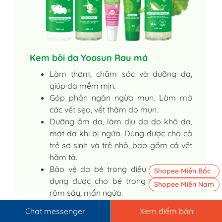
Kem bôi da Yoosun Rau má
Làm thơm, chăm sóc và dưỡng da,
giúp da mềm mịn.
Góp phần ngăn ngừa mụn. Làm mờ
các vết sẹo, vết thâm do mụn.
Dưỡng ẩm da, làm dịu da do khô da,
mát da khi bị ngứa. Dùng được cho cả
trẻ sơ sinh và trẻ nhỏ, bao gồm cả vết
hăm tã.
Bảo vệ da bé trong điều kiện tốt. Sử
Shopee Miền Bắc
dụng được cho bé trong trường hợp
Shopee Miền Nam
rôm sảy, mẩn ngứa.
Chat messenger
Xem điểm bán
Gel tắm gội thảo dược Yoosun Rau