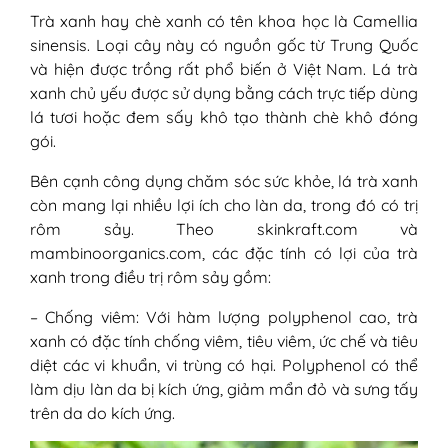
Trà xanh hay chè xanh có tên khoa học là Camellia
7. Tắm nước lá trà xanh và kinh giới
sinensis. Loại cây này có nguồn gốc từ Trung Quốc
8. Tắm nước lá trà xanh và tía tô
và hiện được trồng rất phổ biến ở Việt Nam. Lá trà
9. Đắp lá trà xanh
xanh chủ yếu được sử dụng bằng cách trực tiếp dùng
10. Uống trà xanh
lá tươi hoặc đem sấy khô tạo thành chè khô đóng
IV - Lưu ý khi sử dụng lá trà xanh chữa
gói.
rôm sảy
1. Tham khảo ý kiến bác sĩ
Bên cạnh công dụng chăm sóc sức khỏe, lá trà xanh
2. Đối tượng không nên sử dụng
còn mang lại nhiều lợi ích cho làn da, trong đó có trị
3. Kiểm tra phản ứng
rôm sảy. Theo skinkraft.com và
4. Dùng với liều lượng và tần suất vừa
mambinoorganics.com, các đặc tính có lợi của trà
phải
xanh trong điều trị rôm sảy gồm:
5. Nấu nước trà xanh bằng nồi đất
hoặc sứ có tráng men
– Chống viêm: Với hàm lượng polyphenol cao, trà
6. Rửa sạch, ngâm trong nước muối
xanh có đặc tính chống viêm, tiêu viêm, ức chế và tiêu
loãng
diệt các vi khuẩn, vi trùng có hại. Polyphenol có thể
7. Theo dõi phản ứng
làm dịu làn da bị kích ứng, giảm mẩn đỏ và sưng tấy
8. Chọn mua lá trà xanh sạch, an
trên da do kích ứng.
toàn