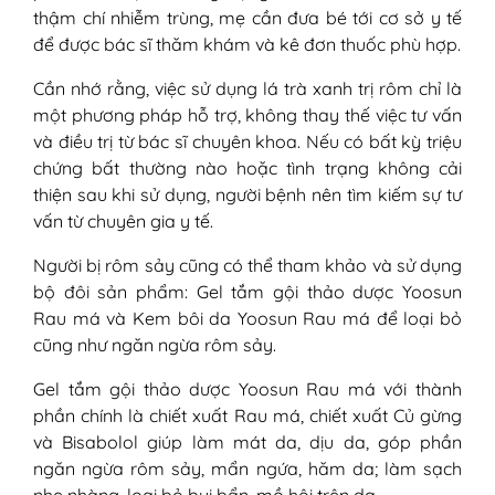
thậm chí nhiễm trùng, mẹ cần đưa bé tới cơ sở y tế
để được bác sĩ thăm khám và kê đơn thuốc phù hợp.
Cần nhớ rằng, việc sử dụng lá trà xanh trị rôm chỉ là
một phương pháp hỗ trợ, không thay thế việc tư vấn
và điều trị từ bác sĩ chuyên khoa. Nếu có bất kỳ triệu
chứng bất thường nào hoặc tình trạng không cải
thiện sau khi sử dụng, người bệnh nên tìm kiếm sự tư
vấn từ chuyên gia y tế.
Người bị rôm sảy cũng có thể tham khảo và sử dụng
bộ đôi sản phẩm: Gel tắm gội thảo dược Yoosun
Rau má và Kem bôi da Yoosun Rau má để loại bỏ
cũng như ngăn ngừa rôm sảy.
Gel tắm gội thảo dược Yoosun Rau má với thành
phần chính là chiết xuất Rau má, chiết xuất Củ gừng
và Bisabolol giúp làm mát da, dịu da, góp phần
ngăn ngừa rôm sảy, mẩn ngứa, hăm da; làm sạch