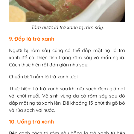
Tắm nước lá trà xanh trị rôm sảy.
9. Đắp lá trà xanh
Người bị rôm sảy cũng có thể đắp mặt nạ lá trà
xanh để cải thiện tình trạng rôm sảy và mẩn ngứa.
Cách thực hiện rất đơn giản như sau:
Chuẩn bị: 1 nắm lá trà xanh tươi.
Thực hiện: Lá trà xanh sau khi rửa sạch đem giã nát
với chút muối. Vệ sinh vùng da có rôm sảy sau đó
đắp mặt nạ tà xanh lên. Để khoảng 15 phút thì gỡ bỏ
và rửa sạch với nước.
10. Uống trà xanh
Bên cạnh cách trị rôm sảy bằng lá trà xanh từ bên