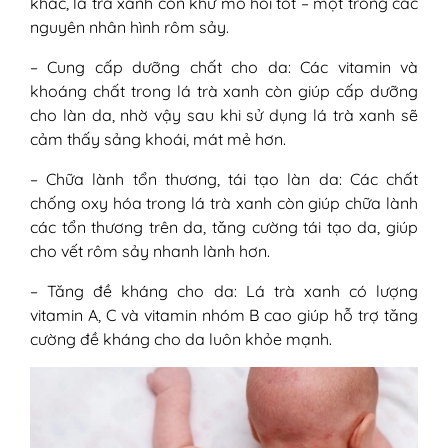
khác, lá trà xanh còn khử mồ hôi tốt – một trong các
nguyên nhân hình rôm sảy.
– Cung cấp dưỡng chất cho da: Các vitamin và
khoáng chất trong lá trà xanh còn giúp cấp dưỡng
cho làn da, nhờ vậy sau khi sử dụng lá trà xanh sẽ
cảm thấy sảng khoái, mát mẻ hơn.
– Chữa lành tổn thương, tái tạo làn da: Các chất
chống oxy hóa trong lá trà xanh còn giúp chữa lành
các tổn thương trên da, tăng cường tái tạo da, giúp
cho vết rôm sảy nhanh lành hơn.
– Tăng đề kháng cho da: Lá trà xanh có lượng
vitamin A, C và vitamin nhóm B cao giúp hỗ trợ tăng
cường đề kháng cho da luôn khỏe mạnh.