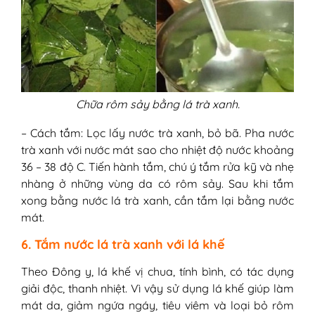
Chữa rôm sảy bằng lá trà xanh.
– Cách tắm: Lọc lấy nước trà xanh, bỏ bã. Pha nước
trà xanh với nước mát sao cho nhiệt độ nước khoảng
36 – 38 độ C. Tiến hành tắm, chú ý tắm rửa kỹ và nhẹ
nhàng ở những vùng da có rôm sảy. Sau khi tắm
xong bằng nước lá trà xanh, cần tắm lại bằng nước
mát.
6. Tắm nước lá trà xanh với lá khế
Theo Đông y, lá khế vị chua, tính bình, có tác dụng
giải độc, thanh nhiệt. Vì vậy sử dụng lá khế giúp làm
mát da, giảm ngứa ngáy, tiêu viêm và loại bỏ rôm