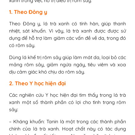
xanh trong việc hỗ trị điều trị rôm sảy:
1. Theo Đông y
Theo Đông y, lá trà xanh có tính hàn, giúp thanh
nhiệt, sát khuẩn. Vì vậy, lá trà xanh được được sử
dụng để hỗ trợ làm giảm các vấn đề về da, trong đó
có rôm sảy.
Dùng lá khế trị rôm sảy giúp làm mát da, loại bỏ các
mảng rôm sảy, giảm ngứa ngáy, tiêu viêm và xoa
dịu cảm giác khó chịu do rôm sảy.
2. Theo Y học hiện đại
Các nghiên cứu Y học hiện đại tìm thấy trong lá trà
xanh một số thành phần có lợi cho tình trạng rôm
sảy:
– Kháng khuẩn: Tanin là một trong các thành phần
chính của lá trà xanh. Hoạt chất này có tác dụng