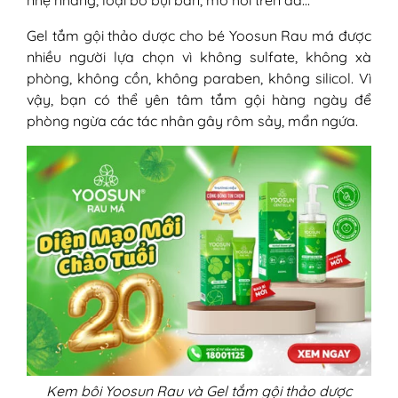
nhẹ nhàng, loại bỏ bụi bẩn, mồ hôi trên da…
Gel tắm gội thảo dược cho bé Yoosun Rau má được
nhiều người lựa chọn vì không sulfate, không xà
phòng, không cồn, không paraben, không silicol. Vì
vậy, bạn có thể yên tâm tắm gội hàng ngày để
phòng ngừa các tác nhân gây rôm sảy, mẩn ngứa.
Kem bôi Yoosun Rau và Gel tắm gội thảo dược