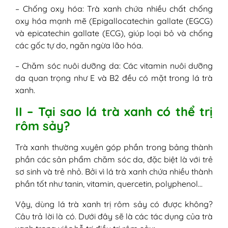
– Chống oxy hóa: Trà xanh chứa nhiều chất chống
oxy hóa mạnh mẽ (Epigallocatechin gallate (EGCG)
và epicatechin gallate (ECG), giúp loại bỏ và chống
các gốc tự do, ngăn ngừa lão hóa.
– Chăm sóc nuôi dưỡng da: Các vitamin nuôi dưỡng
da quan trọng như E và B2 đều có mặt trong lá trà
xanh.
II – Tại sao lá trà xanh có thể trị
rôm sảy?
Trà xanh thường xuyên góp phần trong bảng thành
phần các sản phẩm chăm sóc da, đặc biệt là với trẻ
sơ sinh và trẻ nhỏ. Bởi vì lá trà xanh chứa nhiều thành
phần tốt như tanin, vitamin, quercetin, polyphenol…
Vậy, dùng lá trà xanh trị rôm sảy có được không?
Câu trả lời là có. Dưới đây sẽ là các tác dụng của trà