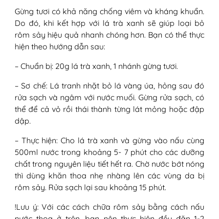
Gừng tươi có khả năng chống viêm và kháng khuẩn.
Do đó, khi kết hợp với lá trà xanh sẽ giúp loại bỏ
rôm sảy hiệu quả nhanh chóng hơn. Bạn có thể thực
hiện theo hướng dẫn sau:
– Chuẩn bị: 20g lá trà xanh, 1 nhánh gừng tươi.
– Sơ chế: Lá tranh nhặt bỏ lá vàng úa, hỏng sau đó
rửa sạch và ngâm với nước muối. Gừng rửa sạch, có
thể để cả vỏ rồi thái thành từng lát mỏng hoặc đập
dập.
– Thực hiện: Cho lá trà xanh và gừng vào nấu cùng
500ml nước trong khoảng 5- 7 phút cho các dưỡng
chất trong nguyên liệu tiết hết ra. Chờ nước bớt nóng
thì dùng khăn thoa nhẹ nhàng lên các vùng da bị
rôm sảy. Rửa sạch lại sau khoảng 15 phút.
!Lưu ý: Với các cách chữa rôm sảy bằng cách nấu
nước thoa ở trên, bạn nên thực hiện đều đặn 1-2