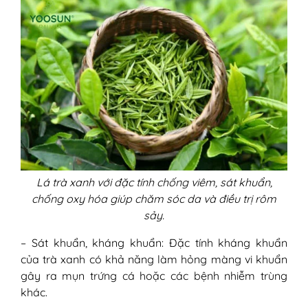
V - Trị rôm sảy bằng lá trà xanh có thực sự
hiệu quả không?
Lá trà xanh với đặc tính chống viêm, sát khuẩn,
chống oxy hóa giúp chăm sóc da và điều trị rôm
sảy.
– Sát khuẩn, kháng khuẩn: Đặc tính kháng khuẩn
của trà xanh có khả năng làm hỏng màng vi khuẩn
gây ra mụn trứng cá hoặc các bệnh nhiễm trùng
khác.