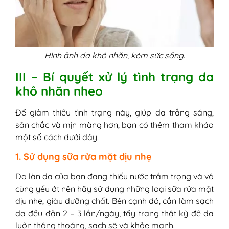
Hình ảnh da khô nhăn, kém sức sống.
III – Bí quyết xử lý tình trạng da
khô nhăn nheo
Để giảm thiểu tình trạng này, giúp da trắng sáng,
săn chắc và mịn màng hơn, bạn có thêm tham khảo
một số cách dưới đây:
1. Sử dụng sữa rửa mặt dịu nhẹ
Do làn da của bạn đang thiếu nước trầm trọng và vô
cùng yếu ớt nên hãy sử dụng những loại sữa rửa mặt
dịu nhẹ, giàu dưỡng chất. Bên cạnh đó, cần làm sạch
da đều đặn 2 – 3 lần/ngày, tẩy trang thật kỹ để da
luôn thông thoáng, sạch sẽ và khỏe mạnh.