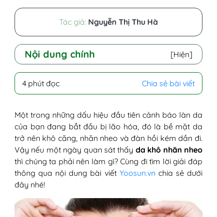
Tác giả:
Nguyễn Thị Thu Hà
Nội dung chính
[Hiện]
I - Da khô nhăn nheo là như thế nào?
4 phút đọc
Chia sẻ bài viết
II - Biểu hiện da khô nhăn nheo bạn không
nên bỏ qua
III - Bí quyết xử lý tình trạng da khô nhăn
Một trong những dấu hiệu đầu tiên cảnh báo làn da
nheo
của bạn đang bắt đầu bị lão hóa, đó là bề mặt da
1. Sử dụng sữa rửa mặt dịu nhẹ
trở nên khô căng, nhăn nheo và đàn hồi kém dần đi.
2. Tẩy tế bào chết thường xuyên
Vậy nếu một ngày quan sát thấy
da khô nhăn nheo
3. Đắp mặt nạ thiên nhiên
thì chúng ta phải nên làm gì? Cùng đi tìm lời giải đáp
4. Thực hiện massage thư giãn da
thông qua nội dung bài viết
Yoosun.vn
chia sẻ dưới
mặt thường xuyên
đây nhé!
5. Chống nắng bảo vệ da kỹ lưỡng
IV - Bạn cần lưu ý khi trong quá trình xử lý
và chăm sóc làn da khô nhăn