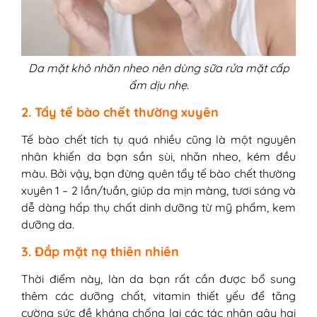
Da mặt khô nhăn nheo nên dùng sữa rửa mặt cấp
ẩm dịu nhẹ.
2. Tẩy tế bào chết thường xuyên
Tế bào chết tích tụ quá nhiều cũng là một nguyên
nhân khiến da bạn sần sùi, nhăn nheo, kém đều
màu. Bởi vậy, bạn đừng quên tẩy tế bào chết thường
xuyên 1 – 2 lần/tuần, giúp da mịn màng, tươi sáng và
dễ dàng hấp thụ chất dinh dưỡng từ mỹ phẩm, kem
dưỡng da.
3. Đắp mặt nạ thiên nhiên
Thời điểm này, làn da bạn rất cần được bổ sung
thêm các dưỡng chất, vitamin thiết yếu để tăng
cường sức đề kháng chống lại các tác nhân gây hại