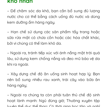
khô nhăn
– Để chăm sóc da khô, bạn cần bổ sung đủ lượng
nước cho cơ thể bằng cách uống đủ nước và dùng
kem dưỡng ẩm hàng ngày.
– Hạn chế sử dụng các sản phẩm tẩy trang hoặc
sữa rửa mặt có chứa cồn hoặc các hóa chất khác,
bởi vì chúng có thể làm khô da.
– Ngoài ra, tránh tiếp xúc với ánh nắng mặt trời quá
lâu, sử dụng kem chống nắng và đeo mũ bảo vệ da
khi ra ngoài.
– Xây dựng chế độ ăn uống sinh hoạt hợp lý: Bạn
nên bổ sung nhiều rau xanh, trái cây vào bữa ăn
hàng ngày;
– Ngoài ra chúng ta còn phải tuân thủ chế độ sinh
hoạt lành mạnh: Ngủ đúng giờ; Thường xuyên tập
luyện thể dục thể thao; Có thời gian học tập và nghỉ