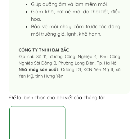
Giúp dưỡng ẩm và làm mềm môi.
Giảm khô, nứt nẻ môi do thời tiết, điều
hòa.
Bảo vệ môi nhạy cảm trước tác động
môi trường gió, lạnh, khô hanh.
CÔNG TY TNHH ĐẠI BẮC
Địa chỉ: Số 11, đường Công Nghiệp 4, Khu Công
Nghiệp Sài Đồng B, Phường Long Biên, Tp. Hà Nội
Nhà máy sản xuất:
Đường D1, KCN Yên Mỹ II, xã
Yên Mỹ, tỉnh Hưng Yên
Để lại bình chọn cho bài viết của chúng tôi: