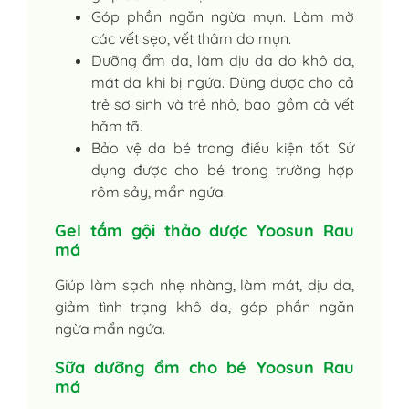
Góp phần ngăn ngừa mụn. Làm mờ
các vết sẹo, vết thâm do mụn.
Dưỡng ẩm da, làm dịu da do khô da,
mát da khi bị ngứa. Dùng được cho cả
trẻ sơ sinh và trẻ nhỏ, bao gồm cả vết
hăm tã.
Bảo vệ da bé trong điều kiện tốt. Sử
dụng được cho bé trong trường hợp
rôm sảy, mẩn ngứa.
Gel tắm gội thảo dược Yoosun Rau
má
Giúp làm sạch nhẹ nhàng, làm mát, dịu da,
giảm tình trạng khô da, góp phần ngăn
ngừa mẩn ngứa.
Sữa dưỡng ẩm cho bé Yoosun Rau
má