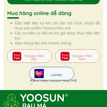
Mua hàng online dễ dàng
Đặc biệt tiện lợi khi chỉ cần vài Click chuột để
mua sản phẩm Yoosun Rau má
Các sự kiện ưu đãi và trợ giá được thực hiện liên
tục.
Giao hàng tận nhà nhanh chóng.
Shopee Miền
Shopee Miền
Bắc
Nam
Lazada
Kênh Mall Yoosun Rau má