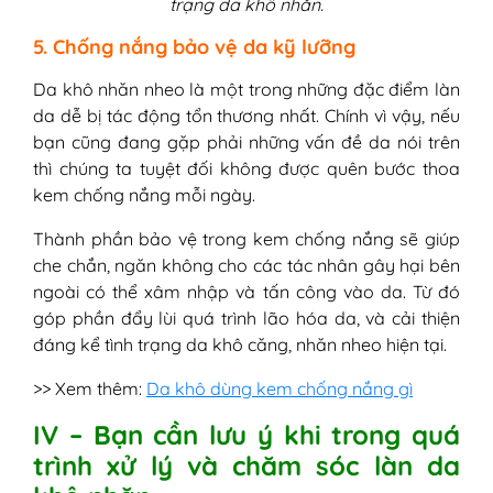
trạng da khô nhăn.
5. Chống nắng bảo vệ da kỹ lưỡng
Da khô nhăn nheo là một trong những đặc điểm làn
da dễ bị tác động tổn thương nhất. Chính vì vậy, nếu
bạn cũng đang gặp phải những vấn đề da nói trên
thì chúng ta tuyệt đối không được quên bước thoa
kem chống nắng mỗi ngày.
Thành phần bảo vệ trong kem chống nắng sẽ giúp
che chắn, ngăn không cho các tác nhân gây hại bên
ngoài có thể xâm nhập và tấn công vào da. Từ đó
góp phần đẩy lùi quá trình lão hóa da, và cải thiện
đáng kể tình trạng da khô căng, nhăn nheo hiện tại.
>> Xem thêm:
Da khô dùng kem chống nắng gì
IV – Bạn cần lưu ý khi trong quá
trình xử lý và chăm sóc làn da