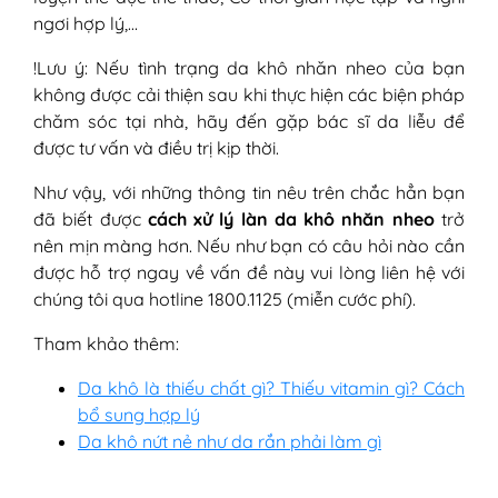
ngơi hợp lý,…
!Lưu ý: Nếu tình trạng da khô nhăn nheo của bạn
không được cải thiện sau khi thực hiện các biện pháp
chăm sóc tại nhà, hãy đến gặp bác sĩ da liễu để
được tư vấn và điều trị kịp thời.
Như vậy, với những thông tin nêu trên chắc hẳn bạn
đã biết được
cách xử lý làn da khô nhăn nheo
trở
nên mịn màng hơn. Nếu như bạn có câu hỏi nào cần
được hỗ trợ ngay về vấn đề này vui lòng liên hệ với
chúng tôi qua hotline 1800.1125 (miễn cước phí).
Tham khảo thêm:
Da khô là thiếu chất gì? Thiếu vitamin gì? Cách
bổ sung hợp lý
Da khô nứt nẻ như da rắn phải làm gì