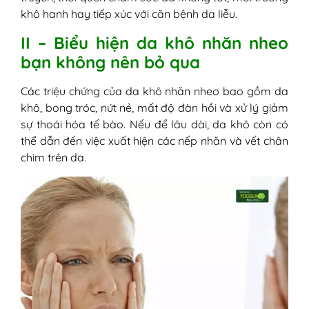
khô hanh hay tiếp xúc với căn bệnh da liễu.
II – Biểu hiện da khô nhăn nheo
bạn không nên bỏ qua
Các triệu chứng của da khô nhăn nheo bao gồm da
khô, bong tróc, nứt nẻ, mất độ đàn hồi và xử lý giảm
sự thoái hóa tế bào. Nếu để lâu dài, da khô còn có
thể dẫn đến việc xuất hiện các nếp nhăn và vết chân
chim trên da.