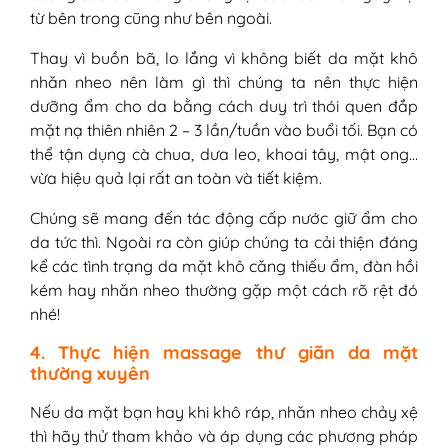
từ bên trong cũng như bên ngoài.
Thay vì buồn bã, lo lắng vì không biết da mặt khô
nhăn nheo nên làm gì thì chúng ta nên thực hiện
dưỡng ẩm cho da bằng cách duy trì thói quen đắp
mặt nạ thiên nhiên 2 – 3 lần/tuần vào buổi tối. Bạn có
thể tận dụng cà chua, dưa leo, khoai tây, mật ong…
vừa hiệu quả lại rất an toàn và tiết kiệm.
Chúng sẽ mang đến tác động cấp nước giữ ẩm cho
da tức thì. Ngoài ra còn giúp chúng ta cải thiện đáng
kể các tình trạng da mặt khô căng thiếu ẩm, đàn hồi
kém hay nhăn nheo thường gặp một cách rõ rệt đó
nhé!
4. Thực hiện massage thư giãn da mặt
thường xuyên
Nếu da mặt bạn hay khi khô ráp, nhăn nheo chảy xệ
thì hãy thử tham khảo và áp dụng các phương pháp