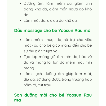
Dưỡng ẩm, làm mềm da, giảm tình
trạng khô da, giảm mẩn ngứa do khô
da.
Làm mát da, dịu da do khô da.
Dầu massage cho bé Yoosun Rau má
Làm mềm, mượt da, hỗ trợ cho việc
mát - xa cho bé giúp mang đến cho bé
sự thư giãn tuyệt vời.
Tạo lớp màng giữ ẩm trên da, bảo vệ
da và mang lại làn da mềm mại, mịn
màng.
Làm sạch, dưỡng ẩm giúp làm mát,
dịu da, sử dụng được trong trường hợp
hăm tã, cứt trâu.
Son dưỡng môi cho bé Yoosun Rau
má