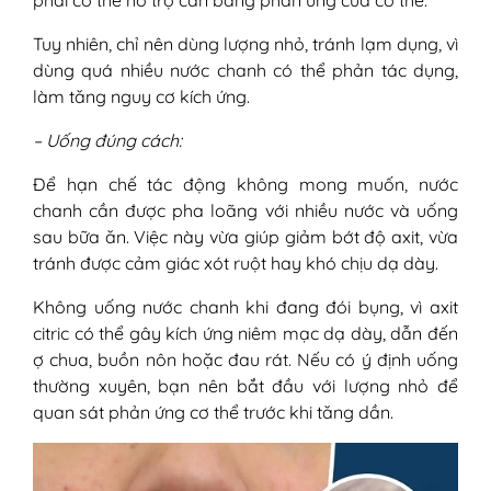
phải có thể hỗ trợ cân bằng phản ứng của cơ thể.
Tuy nhiên, chỉ nên dùng lượng nhỏ, tránh lạm dụng, vì
dùng quá nhiều nước chanh có thể phản tác dụng,
làm tăng nguy cơ kích ứng.
– Uống đúng cách:
Để hạn chế tác động không mong muốn, nước
chanh cần được pha loãng với nhiều nước và uống
sau bữa ăn. Việc này vừa giúp giảm bớt độ axit, vừa
tránh được cảm giác xót ruột hay khó chịu dạ dày.
Không uống nước chanh khi đang đói bụng, vì axit
citric có thể gây kích ứng niêm mạc dạ dày, dẫn đến
ợ chua, buồn nôn hoặc đau rát. Nếu có ý định uống
thường xuyên, bạn nên bắt đầu với lượng nhỏ để
quan sát phản ứng cơ thể trước khi tăng dần.