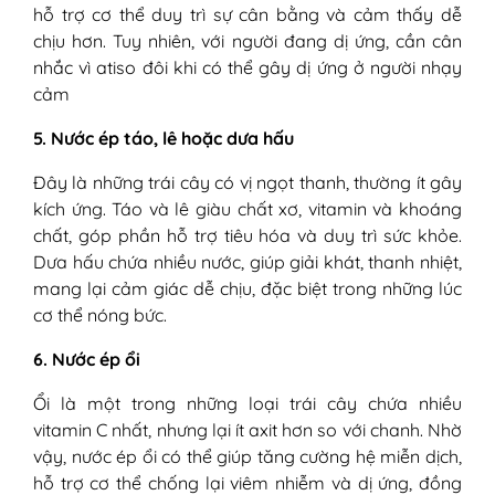
hỗ trợ cơ thể duy trì sự cân bằng và cảm thấy dễ
chịu hơn. Tuy nhiên, với người đang dị ứng, cần cân
nhắc vì atiso đôi khi có thể gây dị ứng ở người nhạy
cảm
5. Nước ép táo, lê hoặc dưa hấu
Đây là những trái cây có vị ngọt thanh, thường ít gây
kích ứng. Táo và lê giàu chất xơ, vitamin và khoáng
chất, góp phần hỗ trợ tiêu hóa và duy trì sức khỏe.
Dưa hấu chứa nhiều nước, giúp giải khát, thanh nhiệt,
mang lại cảm giác dễ chịu, đặc biệt trong những lúc
cơ thể nóng bức.
6. Nước ép ổi
Ổi là một trong những loại trái cây chứa nhiều
vitamin C nhất, nhưng lại ít axit hơn so với chanh. Nhờ
vậy, nước ép ổi có thể giúp tăng cường hệ miễn dịch,
hỗ trợ cơ thể chống lại viêm nhiễm và dị ứng, đồng