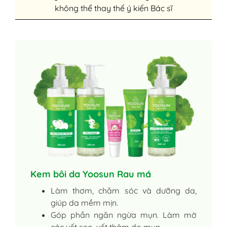
không thể thay thế ý kiến Bác sĩ
Kem bôi da Yoosun Rau má
Làm thơm, chăm sóc và dưỡng da,
giúp da mềm mịn.
Góp phần ngăn ngừa mụn. Làm mờ