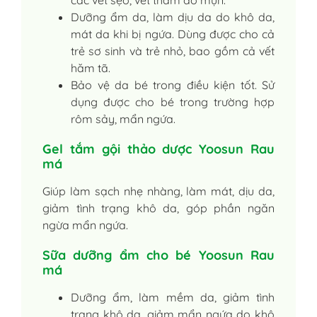
các vết sẹo, vết thâm do mụn.
Dưỡng ẩm da, làm dịu da do khô da,
mát da khi bị ngứa. Dùng được cho cả
trẻ sơ sinh và trẻ nhỏ, bao gồm cả vết
hăm tã.
Bảo vệ da bé trong điều kiện tốt. Sử
dụng được cho bé trong trường hợp
rôm sảy, mẩn ngứa.
Gel tắm gội thảo dược Yoosun Rau
má
Giúp làm sạch nhẹ nhàng, làm mát, dịu da,
giảm tình trạng khô da, góp phần ngăn
ngừa mẩn ngứa.
Sữa dưỡng ẩm cho bé Yoosun Rau
má
Dưỡng ẩm, làm mềm da, giảm tình
trạng khô da, giảm mẩn ngứa do khô