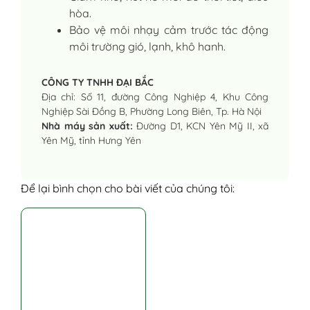
hòa.
Bảo vệ môi nhạy cảm trước tác động
môi trường gió, lạnh, khô hanh.
CÔNG TY TNHH ĐẠI BẮC
Địa chỉ: Số 11, đường Công Nghiệp 4, Khu Công
Nghiệp Sài Đồng B, Phường Long Biên, Tp. Hà Nội
Nhà máy sản xuất:
Đường D1, KCN Yên Mỹ II, xã
Yên Mỹ, tỉnh Hưng Yên
Để lại bình chọn cho bài viết của chúng tôi: