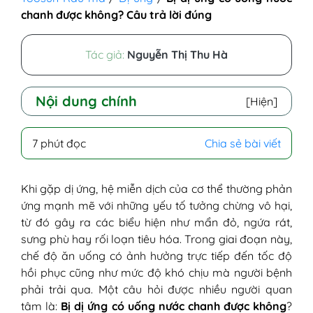
chanh được không? Câu trả lời đúng
Tác giả:
Nguyễn Thị Thu Hà
Nội dung chính
[Hiện]
I - Giá trị dinh dưỡng của nước chanh
7 phút đọc
Chia sẻ bài viết
II - Bị dị ứng uống nước chanh được
không?
1. Trường hợp có thể uống nước
Khi gặp dị ứng, hệ miễn dịch của cơ thể thường phản
chanh
ứng mạnh mẽ với những yếu tố tưởng chừng vô hại,
2. Trường hợp không nên uống nước
từ đó gây ra các biểu hiện như mẩn đỏ, ngứa rát,
chanh
sưng phù hay rối loạn tiêu hóa. Trong giai đoạn này,
III - Gợi ý đồ uống an toàn thay cho nước
chế độ ăn uống có ảnh hưởng trực tiếp đến tốc độ
chanh khi bị dị ứng
hồi phục cũng như mức độ khó chịu mà người bệnh
phải trải qua. Một câu hỏi được nhiều người quan
tâm là:
Bị dị ứng có uống nước chanh được không
?