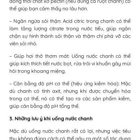
đồng thời chất xơ pectin (nếu dùng cả ruột chanh) có
thể giúp bạn cảm thấy no lâu hơn.
– Ngăn ngừa sỏi thận: Acid citric trong chanh có thể
làm tăng lượng citrate trong nước tiểu, giúp ngăn
chặn sự hình thành sỏi thận và thậm chí phá vỡ các
viên sỏi nhỏ.
– Giúp hơi thở thơm mát: Uống nước chanh có thể
giúp kích thích tiết nước bọt, rửa trôi vi khuẩn gây mùi
hôi trong khoang miệng.
– Cân bằng độ pH cơ thể (hiệu ứng kiềm hóa): Mặc
dù chanh có tính axit, nhưng khi được chuyển hóa
trong cơ thể, nó có thể tạo ra các sản phẩm kiềm,
giúp cân bằng độ pH tổng thể.
3. Những lưu ý khi uống nước chanh
Mặc dù uống nước chanh rất có lợi, nhưng việc tiêu
thụ không đúng cách có thể gây ra một số tác dụng