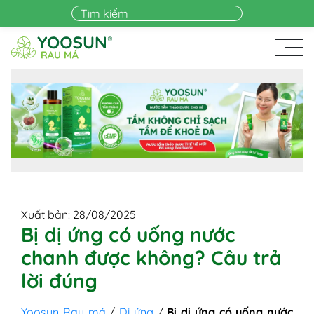
Skip to main content
Xuất bản: 28/08/2025
Bị dị ứng có uống nước
chanh được không? Câu trả
lời đúng
Yoosun Rau má
/
Dị ứng
/
Bị dị ứng có uống nước