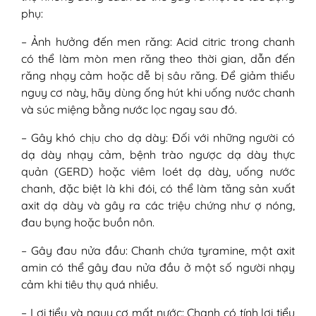
phụ:
– Ảnh hưởng đến men răng: Acid citric trong chanh
có thể làm mòn men răng theo thời gian, dẫn đến
răng nhạy cảm hoặc dễ bị sâu răng. Để giảm thiểu
nguy cơ này, hãy dùng ống hút khi uống nước chanh
và súc miệng bằng nước lọc ngay sau đó.
– Gây khó chịu cho dạ dày: Đối với những người có
dạ dày nhạy cảm, bệnh trào ngược dạ dày thực
quản (GERD) hoặc viêm loét dạ dày, uống nước
chanh, đặc biệt là khi đói, có thể làm tăng sản xuất
axit dạ dày và gây ra các triệu chứng như ợ nóng,
đau bụng hoặc buồn nôn.
– Gây đau nửa đầu: Chanh chứa tyramine, một axit
amin có thể gây đau nửa đầu ở một số người nhạy
cảm khi tiêu thụ quá nhiều.
– Lợi tiểu và nguy cơ mất nước: Chanh có tính lợi tiểu