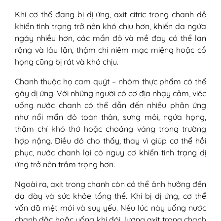
Khi cơ thể đang bị dị ứng, axit citric trong chanh dễ
khiến tình trạng trở nên khó chịu hơn, khiến da ngứa
ngáy nhiều hơn, các mẩn đỏ và mề đay có thể lan
rộng và lâu lặn, thậm chí niêm mạc miệng hoặc cổ
họng cũng bị rát và khó chịu.
Chanh thuộc họ cam quýt – nhóm thực phẩm có thể
gây dị ứng. Với những người có cơ địa nhạy cảm, việc
uống nước chanh có thể dẫn đến nhiều phản ứng
như nổi mẩn đỏ toàn thân, sưng môi, ngứa họng,
thậm chí khó thở hoặc choáng váng trong trường
hợp nặng. Điều đó cho thấy, thay vì giúp cơ thể hồi
phục, nước chanh lại có nguy cơ khiến tình trạng dị
ứng trở nên trầm trọng hơn.
Ngoài ra, axit trong chanh còn có thể ảnh hưởng đến
dạ dày và sức khỏe tổng thể. Khi bị dị ứng, cơ thể
vốn đã mệt mỏi và suy yếu. Nếu lúc này uống nước
chanh đặc hoặc uống khi đói, lượng axit trong chanh