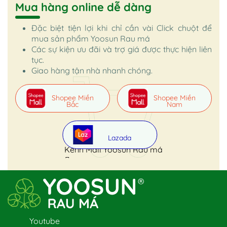
Mua hàng online dễ dàng
Đặc biệt tiện lợi khi chỉ cần vài Click chuột để
mua sản phẩm Yoosun Rau má
Các sự kiện ưu đãi và trợ giá được thực hiện liên
tục.
Giao hàng tận nhà nhanh chóng.
Shopee Miền
Shopee Miền
Bắc
Nam
Lazada
Kênh Mall Yoosun Rau má
Youtube