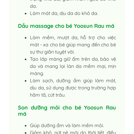
da.
Làm mát da, dịu da do khô da.
Dầu massage cho bé Yoosun Rau má
Làm mềm, mượt da, hỗ trợ cho việc
mát - xa cho bé giúp mang đến cho bé
sự thư giãn tuyệt vời.
Tạo lớp màng giữ ẩm trên da, bảo vệ
da và mang lại làn da mềm mại, mịn
màng.
Làm sạch, dưỡng ẩm giúp làm mát,
dịu da, sử dụng được trong trường hợp
hăm tã, cứt trâu.
Son dưỡng môi cho bé Yoosun Rau
má
Giúp dưỡng ẩm và làm mềm môi.
Giảm khô, nứt nẻ môi do thời tiết, điều