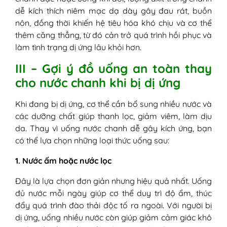
dễ kích thích niêm mạc dạ dày gây đau rát, buồn
nôn, đồng thời khiến hệ tiêu hóa khó chịu và cơ thể
thêm căng thẳng, từ đó cản trở quá trình hồi phục và
làm tình trạng dị ứng lâu khỏi hơn.
III – Gợi ý đồ uống an toàn thay
cho nước chanh khi bị dị ứng
Khi đang bị dị ứng, cơ thể cần bổ sung nhiều nước và
các dưỡng chất giúp thanh lọc, giảm viêm, làm dịu
da. Thay vì uống nước chanh dễ gây kích ứng, bạn
có thể lựa chọn những loại thức uống sau:
1. Nước ấm hoặc nước lọc
Đây là lựa chọn đơn giản nhưng hiệu quả nhất. Uống
đủ nước mỗi ngày giúp cơ thể duy trì độ ẩm, thúc
đẩy quá trình đào thải độc tố ra ngoài. Với người bị
dị ứng, uống nhiều nước còn giúp giảm cảm giác khô