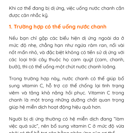
Khi cơ thể đang bị dị ứng, việc uống nước chanh cần
được cân nhắc kỹ.
1. Trường hợp có thể uống nước chanh
Nếu bạn chỉ gặp các biểu hiện dị ứng ngoài da ở
mức độ nhẹ, chẳng hạn như ngứa râm ran, nổi vài
nốt mẩn nhỏ, và đặc biệt không có tiền sử dị ứng với
các loại trái cây thuộc họ cam quýt (cam, chanh,
bưởi), thì có thể uống một chút nước chanh loãng.
Trong trường hợp này, nước chanh có thể giúp bổ
sung vitamin C, hỗ trợ cơ thể chống lại tình trạng
viêm và tăng khả năng hồi phục. Vitamin C trong
chanh là một trong những dưỡng chất quan trọng
giúp hệ miễn dịch hoạt động hiệu quả hơn.
Người bị dị ứng thường có hệ miễn dịch đang “làm
việc quá sức”, nên bổ sung vitamin C ở mức độ vừa