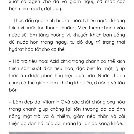
xuất collagen cho da và giảm nguy cơ mắc các
bệnh tim mạch, đột quỵ.
– Thúc đẩy quá trình hydrat hóa: Nhiều người không
thích vị nước lọc thông thường. Việc thêm chanh vào
nước sẽ làm tăng hương vị, khuyến khích bạn uống
đủ nước hơn trong ngày, từ đó duy trì trạng thái
hydrat hóa tốt cho cơ thể.
– Hỗ trợ tiêu hóa: Acid citric trong chanh có thể kích
thích sản xuất dịch tiêu hóa, đặc biệt là mật, giúp
thức ăn được phân hủy hiệu quả hơn. Nước chanh
cũng có thể giúp giảm chứng khó tiêu, ợ nóng và táo
bón.
– Làm đẹp da: Vitamin C và các chất chống oxy hóa
trong chanh giúp chống lại tổn thương da do ánh
nắng mặt trời và ô nhiễm, giảm nếp nhăn và cải
thiện độ đàn hồi của da, mang lại làn da sáng khỏe.