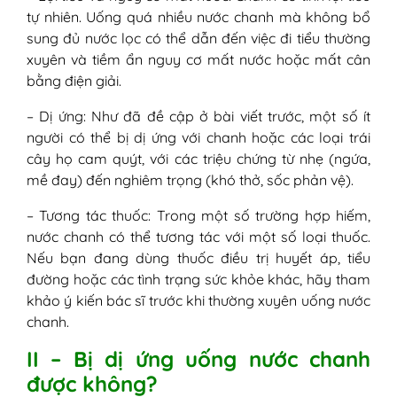
tự nhiên. Uống quá nhiều nước chanh mà không bổ
sung đủ nước lọc có thể dẫn đến việc đi tiểu thường
xuyên và tiềm ẩn nguy cơ mất nước hoặc mất cân
bằng điện giải.
– Dị ứng: Như đã đề cập ở bài viết trước, một số ít
người có thể bị dị ứng với chanh hoặc các loại trái
cây họ cam quýt, với các triệu chứng từ nhẹ (ngứa,
mề đay) đến nghiêm trọng (khó thở, sốc phản vệ).
– Tương tác thuốc: Trong một số trường hợp hiếm,
nước chanh có thể tương tác với một số loại thuốc.
Nếu bạn đang dùng thuốc điều trị huyết áp, tiểu
đường hoặc các tình trạng sức khỏe khác, hãy tham
khảo ý kiến bác sĩ trước khi thường xuyên uống nước
chanh.
II – Bị dị ứng uống nước chanh
được không?