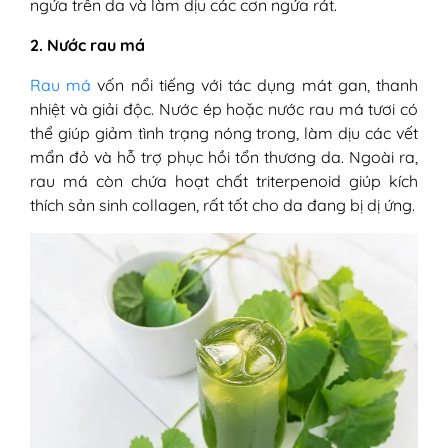
ngứa trên da và làm dịu các cơn ngứa rát.
2. Nước rau má
Rau má
vốn nổi tiếng với tác dụng mát gan, thanh
nhiệt và giải độc. Nước ép hoặc nước rau má tươi có
thể giúp giảm tình trạng nóng trong, làm dịu các vết
mẩn đỏ và hỗ trợ phục hồi tổn thương da. Ngoài ra,
rau má còn chứa hoạt chất triterpenoid giúp kích
thích sản sinh collagen, rất tốt cho da đang bị dị ứng.