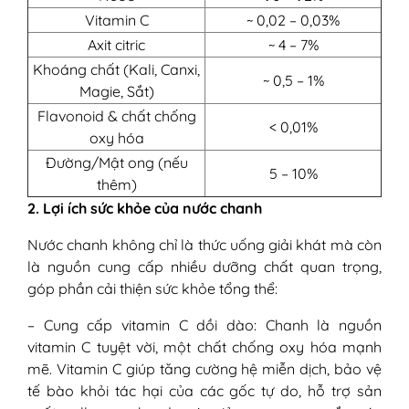
Vitamin C
~ 0,02 – 0,03%
Axit citric
~ 4 – 7%
Khoáng chất (Kali, Canxi,
~ 0,5 – 1%
Magie, Sắt)
Flavonoid & chất chống
< 0,01%
oxy hóa
Đường/Mật ong (nếu
5 – 10%
thêm)
2. Lợi ích sức khỏe của nước chanh
Nước chanh không chỉ là thức uống giải khát mà còn
là nguồn cung cấp nhiều dưỡng chất quan trọng,
góp phần cải thiện sức khỏe tổng thể:
– Cung cấp vitamin C dồi dào: Chanh là nguồn
vitamin C tuyệt vời, một chất chống oxy hóa mạnh
mẽ. Vitamin C giúp tăng cường hệ miễn dịch, bảo vệ
tế bào khỏi tác hại của các gốc tự do, hỗ trợ sản