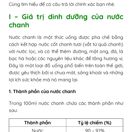
Cùng tìm hiểu để có câu trả lời chính xác bạn nhé.
I – Giá trị dinh dưỡng của nước
chanh
Nước chanh là một thức uống được pha chế bằng
cách kết hợp nước cốt chanh tươi (vắt từ quả chanh)
với nước lọc, và có thể thêm đường, mật ong, đá, lá
bạc hà hoặc các nguyên liệu khác để tăng hương vị.
Đây là một loại đồ uống phổ biến trên toàn thế giới,
được yêu thích bởi vị chua mát, sảng khoái và những
lợi ích sức khỏe mà nó mang lại.
1. Thành phần của nước chanh
Trong 100ml nước chanh chứa các thành phần như
sau:
Thành phần
Tỷ lệ chiếm (%)
Nước
90 – 92%