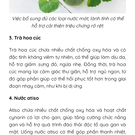
Việc bổ sung đủ các loại nước mát, lành tính có thể
hỗ trợ cải thiện triệu chứng rõ rệt:
3. Trà hoa cúc
Trà hoa cúc chứa nhiều chất chống oxy hóa và có
đặc tính kháng viêm tự nhiên, có thể giúp làm dịu da,
hỗ trợ giảm sưng đỏ, ngứa nhẹ. Đồng thời, trà hoa
cúc mang lại cảm giác thư giãn, hỗ trợ ngủ ngon, từ
đó góp phần giúp cơ thể hồi phục tốt hơn trong giai
đoạn nhạy cảm, như khi bị dị ứng.
4. Nước atiso
Atiso chứa nhiều chất chống oxy hóa và hoạt chất
cynarin có lợi cho gan, giúp tăng cường chức năng
gan và hỗ trợ quá trình đào thải độc tố qua gan và
mật. Uống nước atiso có thể góp phần thanh nhiệt,