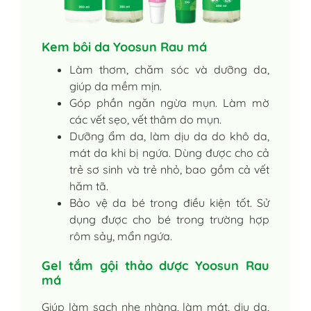
Kem bôi da Yoosun Rau má
Làm thơm, chăm sóc và dưỡng da,
giúp da mềm mịn.
Góp phần ngăn ngừa mụn. Làm mờ
các vết sẹo, vết thâm do mụn.
Dưỡng ẩm da, làm dịu da do khô da,
mát da khi bị ngứa. Dùng được cho cả
trẻ sơ sinh và trẻ nhỏ, bao gồm cả vết
hăm tã.
Bảo vệ da bé trong điều kiện tốt. Sử
dụng được cho bé trong trường hợp
rôm sảy, mẩn ngứa.
Gel tắm gội thảo dược Yoosun Rau
má
Giúp làm sạch nhẹ nhàng, làm mát, dịu da,