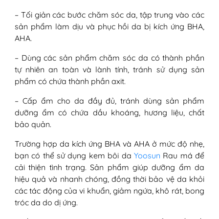
– Tối giản các bước chăm sóc da, tập trung vào các
sản phẩm làm dịu và phục hồi da bị kích ứng BHA,
AHA.
– Dùng các sản phẩm chăm sóc da có thành phần
tự nhiên an toàn và lành tính, tránh sử dụng sản
phẩm có chứa thành phần axit.
– Cấp ẩm cho da đầy đủ, tránh dùng sản phẩm
dưỡng ẩm có chứa dầu khoáng, hương liệu, chất
bảo quản.
Trường hợp da kích ứng BHA và AHA ở mức độ nhẹ,
bạn có thể sử dụng kem bôi da
Yoosun
Rau má để
cải thiện tình trạng. Sản phẩm giúp dưỡng ẩm da
hiệu quả và nhanh chóng, đồng thời bảo vệ da khỏi
các tác động của vi khuẩn, giảm ngứa, khô rát, bong
tróc da do dị ứng.