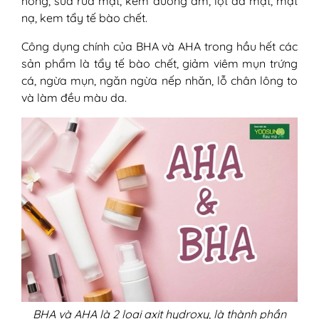
hồng, sữa rửa mặt, kem dưỡng ẩm, lột da mặt, mặt
nạ, kem tẩy tế bào chết.
Công dụng chính của BHA và AHA trong hầu hết các
sản phẩm là tẩy tế bào chết, giảm viêm mụn trứng
cá, ngừa mụn, ngăn ngừa nếp nhăn, lỗ chân lông to
và làm đều màu da.
BHA và AHA là 2 loại axit hydroxy, là thành phần