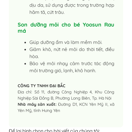
dịu da, sử dụng được trong trường hợp
hăm tã, cứt trâu.
Son dưỡng môi cho bé Yoosun Rau
má
Giúp dưỡng ẩm và làm mềm môi.
Giảm khô, nứt nẻ môi do thời tiết, điều
hòa.
Bảo vệ môi nhạy cảm trước tác động
môi trường gió, lạnh, khô hanh.
CÔNG TY TNHH ĐẠI BẮC
Địa chỉ: Số 11, đường Công Nghiệp 4, Khu Công
Nghiệp Sài Đồng B, Phường Long Biên, Tp. Hà Nội
Nhà máy sản xuất:
Đường D1, KCN Yên Mỹ II, xã
Yên Mỹ, tỉnh Hưng Yên
Để lại bình chọn cho bài viết của chúng tôi: