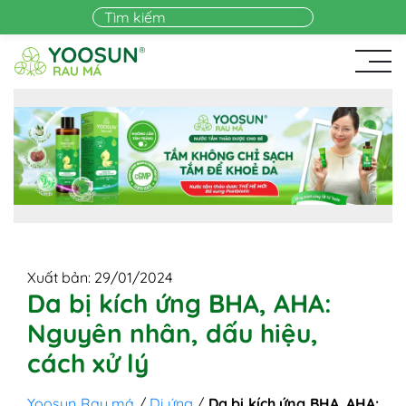
Skip to main content
Xuất bản: 29/01/2024
Da bị kích ứng BHA, AHA:
Nguyên nhân, dấu hiệu,
cách xử lý
Yoosun Rau má
/
Dị ứng
/
Da bị kích ứng BHA, AHA: