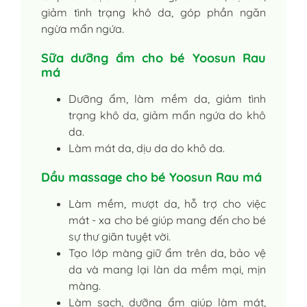
giảm tình trạng khô da, góp phần ngăn
ngừa mẩn ngứa.
Sữa dưỡng ẩm cho bé Yoosun Rau
má
Dưỡng ẩm, làm mềm da, giảm tình
trạng khô da, giảm mẩn ngứa do khô
da.
Làm mát da, dịu da do khô da.
Dầu massage cho bé Yoosun Rau má
Làm mềm, mượt da, hỗ trợ cho việc
mát - xa cho bé giúp mang đến cho bé
sự thư giãn tuyệt vời.
Tạo lớp màng giữ ẩm trên da, bảo vệ
da và mang lại làn da mềm mại, mịn
màng.
Làm sạch, dưỡng ẩm giúp làm mát,