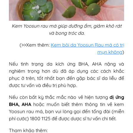
Kem Yoosun rau má giúp dưỡng ẩm, giảm khô rát
và bong tróc da.
(>>Xem thêm:
Kem bôi da Yoosun Rau má có trị
mụn không
)
Nếu tình trạng da kích ứng BHA, AHA nặng và
nghiêm trọng hơn dù đã áp dụng các cách khắc
phục ở trên, tốt nhất bạn đến gặp bác sĩ da liễu để
được tư vấn và điều trị phù hợp.
Nếu còn bất kỳ thắc mắc nào về hiện tượng
dị ứng
BHA, AHA
hoặc muốn biết thêm thông tin về kem
Yoosun rau má, bạn vui lòng gọi đến tổng đài (miễn
phí cước) 1800 1125 để được dược sĩ tư vấn chi tiết.
Tham khảo thêm: