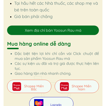
Tại hầu hết các Nhà thuốc, các shop mẹ và
bé trên toàn quốc
Giá bán phải chăng
Xem địa chỉ bán Yoosun Rau má
Mua hàng online dễ dàng
Đặc biệt tiện lợi khi chỉ cần vài Click chuột để
mua sản phẩm Yoosun Rau má
Các sự kiện ưu đãi và trợ giá được thực hiện liên
tục.
Giao hàng tận nhà nhanh chóng.
Shopee Miền
Shopee Miền
Bắc
Nam
Lazada