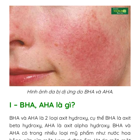
Hình ảnh da bị dị ứng do BHA và AHA.
I – BHA, AHA là gì?
BHA và AHA là 2 loại axit hydroxy, cụ thể BHA là axit
beta hydroxy, AHA là axit alpha hydroxy. BHA và
AHA có trong nhiều loại mỹ phẩm như: nước hoa