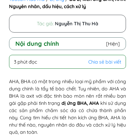
Nguyên nhân, dấu hiệu, cách xử lý
Tác giả:
Nguyễn Thị Thu Hà
Nội dung chính
[Hiện]
I - BHA, AHA là gì?
3 phút đọc
Chia sẻ bài viết
II - Dị ứng BHA, AHA là như thế nào?
III - Nguyên nhân da bị kích ứng BHA, AHA
IV - Dấu hiệu dị ứng BHA, AHA
AHA, BHA có mặt trong nhiều loại mỹ phẩm với công
V - Cách xử lý hiện tượng kích ứng BHA,
dụng chính là tẩy tế bào chết. Tuy nhiên, do AHA và
AHA
BHA là axit với đặc tính bào mòn nên rất nhiều bạn
gái gặp phải tình trạng
dị ứng BHA, AHA
khi sử dụng
các sản phẩm chăm sóc da có chứa thành phần
này. Cùng tìm hiểu chi tiết hơn kích ứng BHA, AHA là
như thế nào, nguyên nhân do đâu và cách xử lý hiệu
quả, an toàn.