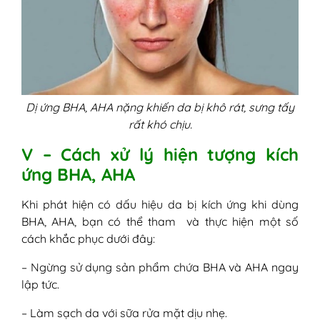
Dị ứng BHA, AHA nặng khiến da bị khô rát, sưng tấy
rất khó chịu.
V – Cách xử lý hiện tượng kích
ứng BHA, AHA
Khi phát hiện có dấu hiệu da bị kích ứng khi dùng
BHA, AHA, bạn có thể tham và thực hiện một số
cách khắc phục dưới đây:
– Ngừng sử dụng sản phẩm chứa BHA và AHA ngay
lập tức.
– Làm sạch da với sữa rửa mặt dịu nhẹ.