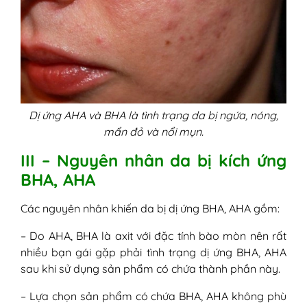
Dị ứng AHA và BHA là tình trạng da bị ngứa, nóng,
mẩn đỏ và nổi mụn.
III – Nguyên nhân da bị kích ứng
BHA, AHA
Các nguyên nhân khiến da bị dị ứng BHA, AHA gồm:
– Do AHA, BHA là axit với đặc tính bào mòn nên rất
nhiều bạn gái gặp phải tình trạng dị ứng BHA, AHA
sau khi sử dụng sản phẩm có chứa thành phần này.
– Lựa chọn sản phẩm có chứa BHA, AHA không phù