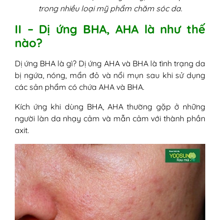
trong nhiều loại mỹ phẩm chăm sóc da.
II – Dị ứng BHA, AHA là như thế
nào?
Dị ứng BHA là gì? Dị ứng AHA và BHA là tình trạng da
bị ngứa, nóng, mẩn đỏ và nổi mụn sau khi sử dụng
các sản phẩm có chứa AHA và BHA.
Kích ứng khi dùng BHA, AHA thường gặp ở những
người làn da nhạy cảm và mẫn cảm với thành phần
axit.