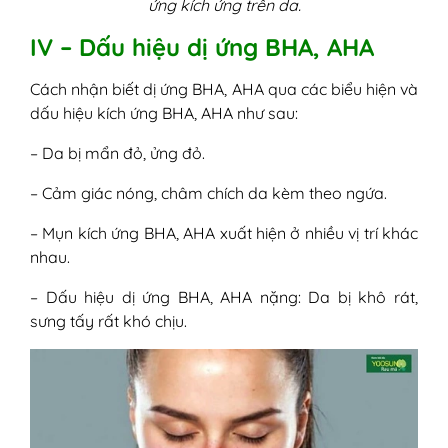
ứng kích ứng trên da.
IV – Dấu hiệu dị ứng BHA, AHA
Cách nhận biết dị ứng BHA, AHA qua các biểu hiện và
dấu hiệu kích ứng BHA, AHA như sau:
– Da bị mẩn đỏ, ửng đỏ.
– Cảm giác nóng, châm chích da kèm theo ngứa.
– Mụn kích ứng BHA, AHA xuất hiện ở nhiều vị trí khác
nhau.
– Dấu hiệu dị ứng BHA, AHA nặng: Da bị khô rát,
sưng tấy rất khó chịu.