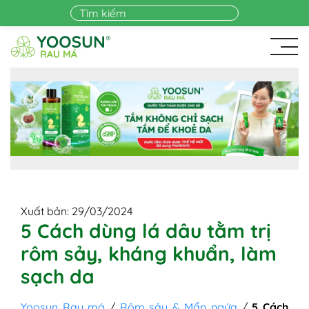
Skip to main content
Xuất bản: 29/03/2024
5 Cách dùng lá dâu tằm trị
rôm sảy, kháng khuẩn, làm
sạch da
Yoosun Rau má
/
Rôm sảy & Mẩn ngứa
/
5 Cách