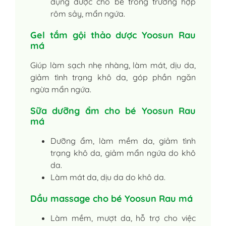
dụng được cho bé trong trường hợp
rôm sảy, mẩn ngứa.
Gel tắm gội thảo dược Yoosun Rau
má
Giúp làm sạch nhẹ nhàng, làm mát, dịu da,
giảm tình trạng khô da, góp phần ngăn
ngừa mẩn ngứa.
Sữa dưỡng ẩm cho bé Yoosun Rau
má
Dưỡng ẩm, làm mềm da, giảm tình
trạng khô da, giảm mẩn ngứa do khô
da.
Làm mát da, dịu da do khô da.
Dầu massage cho bé Yoosun Rau má
Làm mềm, mượt da, hỗ trợ cho việc