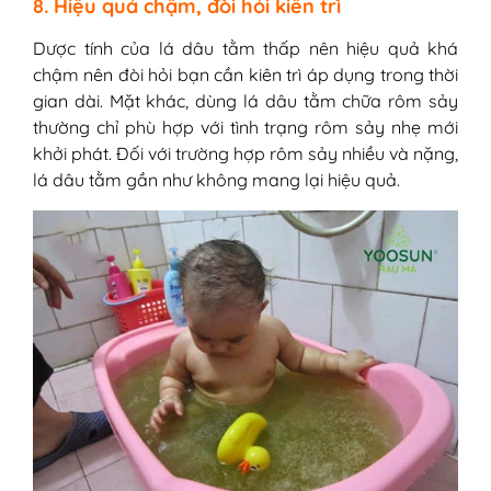
8. Hiệu quả chậm, đòi hỏi kiên trì
Dược tính của lá dâu tằm thấp nên hiệu quả khá
chậm nên đòi hỏi bạn cần kiên trì áp dụng trong thời
gian dài. Mặt khác, dùng lá dâu tằm chữa rôm sảy
thường chỉ phù hợp với tình trạng rôm sảy nhẹ mới
khởi phát. Đối với trường hợp rôm sảy nhiều và nặng,
lá dâu tằm gần như không mang lại hiệu quả.