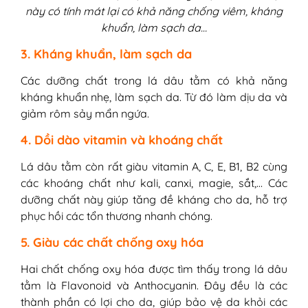
này có tính mát lại có khả năng chống viêm, kháng
khuẩn, làm sạch da…
3. Kháng khuẩn, làm sạch da
Các dưỡng chất trong lá dâu tằm có khả năng
kháng khuẩn nhẹ, làm sạch da. Từ đó làm dịu da và
giảm rôm sảy mẩn ngứa.
4. Dồi dào vitamin và khoáng chất
Lá dâu tằm còn rất giàu vitamin A, C, E, B1, B2 cùng
các khoáng chất như kali, canxi, magie, sắt,… Các
dưỡng chất này giúp tăng đề kháng cho da, hỗ trợ
phục hồi các tổn thương nhanh chóng.
5. Giàu các chất chống oxy hóa
Hai chất chống oxy hóa được tìm thấy trong lá dâu
tằm là Flavonoid và Anthocyanin. Đây đều là các
thành phần có lợi cho da, giúp bảo vệ da khỏi các