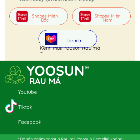
Shopee Miền
Shopee Miền
Bắc
Nam
Lazada
Kênh Mall Yoosun Rau má
Youtube
Tiktok
Facebook
* Bộ sản phẩm Yoosun Rau má (Yoosun Centella) không