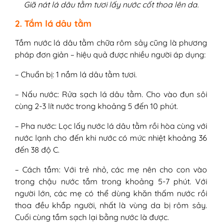
Giã nát lá dâu tằm tươi lấy nước cốt thoa lên da.
2. Tắm lá dâu tằm
Tắm nước lá dâu tằm chữa rôm sảy cũng là phương
pháp đơn giản – hiệu quả được nhiều người áp dụng:
– Chuẩn bị: 1 nắm lá dâu tằm tươi.
– Nấu nước: Rửa sạch lá dâu tằm. Cho vào đun sôi
cùng 2-3 lít nước trong khoảng 5 đến 10 phút.
– Pha nước: Lọc lấy nước lá dâu tằm rồi hòa cùng với
nước lạnh cho đến khi nước có mức nhiệt khoảng 36
đến 38 độ C.
– Cách tắm: Với trẻ nhỏ, các mẹ nên cho con vào
trong chậu nước tắm trong khoảng 5-7 phút. Với
người lớn, các mẹ có thể dùng khăn thấm nước rồi
thoa đều khắp người, nhất là vùng da bị rôm sảy.
Cuối cùng tắm sạch lại bằng nước là được.