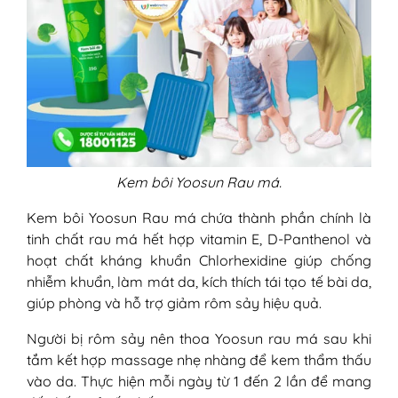
Kem bôi Yoosun Rau má.
Kem bôi Yoosun Rau má chứa thành phần chính là
tinh chất rau má hết hợp vitamin E, D-Panthenol và
hoạt chất kháng khuẩn Chlorhexidine giúp chống
nhiễm khuẩn, làm mát da, kích thích tái tạo tế bài da,
giúp phòng và hỗ trợ giảm rôm sảy hiệu quả.
Người bị rôm sảy nên thoa Yoosun rau má sau khi
tắm kết hợp massage nhẹ nhàng để kem thẩm thấu
vào da. Thực hiện mỗi ngày từ 1 đến 2 lần để mang