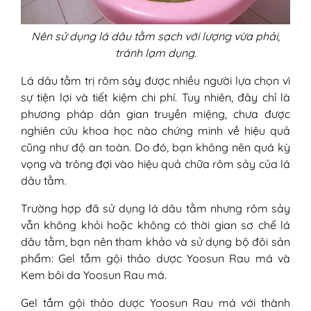
Nên sử dụng lá dâu tằm sạch với lượng vừa phải,
tránh lạm dụng.
Lá dâu tằm trị rôm sảy được nhiều người lựa chọn vì
sự tiện lợi và tiết kiệm chi phí. Tuy nhiên, đây chỉ là
phương pháp dân gian truyền miệng, chưa được
nghiên cứu khoa học nào chứng minh về hiệu quả
cũng như độ an toàn. Do đó, bạn không nên quá kỳ
vọng và trông đợi vào hiệu quả chữa rôm sảy của lá
dâu tằm.
Trường hợp đã sử dụng lá dâu tằm nhưng rôm sảy
vẫn không khỏi hoặc không có thời gian sơ chế lá
dâu tằm, bạn nên tham khảo và sử dụng bộ đôi sản
phẩm: Gel tắm gội thảo dược Yoosun Rau má và
Kem bôi da Yoosun Rau má.
Gel tắm gội thảo dược Yoosun Rau má với thành