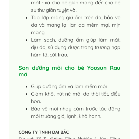
mát - xa cho bé giúp mang đến cho bé
sự thư giãn tuyệt vời.
Tạo lớp màng giữ ẩm trên da, bảo vệ
da và mang lại làn da mềm mại, mịn
màng.
Làm sạch, dưỡng ẩm giúp làm mát,
dịu da, sử dụng được trong trường hợp
hăm tã, cứt trâu.
Son dưỡng môi cho bé Yoosun Rau
má
Giúp dưỡng ẩm và làm mềm môi.
Giảm khô, nứt nẻ môi do thời tiết, điều
hòa.
Bảo vệ môi nhạy cảm trước tác động
môi trường gió, lạnh, khô hanh.
CÔNG TY TNHH ĐẠI BẮC
Địa chỉ: Số 11, đường Công Nghiệp 4, Khu Công