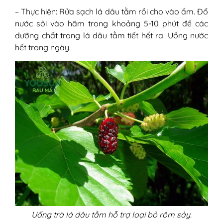
– Thực hiện: Rửa sạch lá dâu tằm rồi cho vào ấm. Đổ
nước sôi vào hãm trong khoảng 5-10 phút để các
dưỡng chất trong lá dâu tằm tiết hết ra. Uống nước
hết trong ngày.
Uống trà lá dâu tằm hỗ trợ loại bỏ rôm sảy.