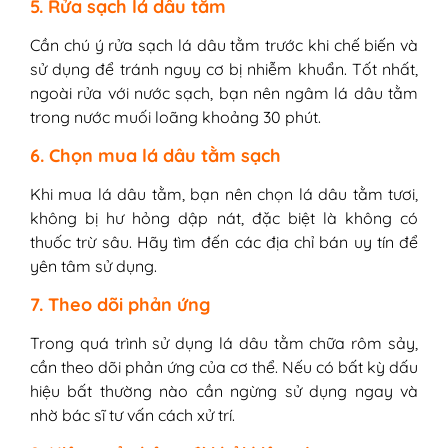
5. Rửa sạch lá dâu tằm
Cần chú ý rửa sạch lá dâu tằm trước khi chế biến và
sử dụng để tránh nguy cơ bị nhiễm khuẩn. Tốt nhất,
ngoài rửa với nước sạch, bạn nên ngâm lá dâu tằm
trong nước muối loãng khoảng 30 phút.
6. Chọn mua lá dâu tằm sạch
Khi mua lá dâu tằm, bạn nên chọn lá dâu tằm tươi,
không bị hư hỏng dập nát, đặc biệt là không có
thuốc trừ sâu. Hãy tìm đến các địa chỉ bán uy tín để
yên tâm sử dụng.
7. Theo dõi phản ứng
Trong quá trình sử dụng lá dâu tằm chữa rôm sảy,
cần theo dõi phản ứng của cơ thể. Nếu có bất kỳ dấu
hiệu bất thường nào cần ngừng sử dụng ngay và
nhờ bác sĩ tư vấn cách xử trí.