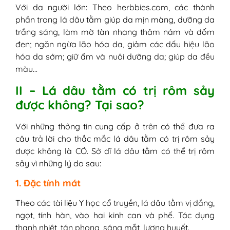
Với da người lớn: Theo herbbies.com, các thành
phần trong lá dâu tằm giúp da mịn màng, dưỡng da
trắng sáng, làm mờ tàn nhang thâm nám và đốm
đen; ngăn ngừa lão hóa da, giảm các dấu hiệu lão
hóa da sớm; giữ ẩm và nuôi dưỡng da; giúp da đều
màu…
II – Lá dâu tằm có trị rôm sảy
được không? Tại sao?
Với những thông tin cung cấp ở trên có thể đưa ra
câu trả lời cho thắc mắc lá dâu tằm có trị rôm sảy
được không là CÓ. Sở dĩ lá dâu tằm có thể trị rôm
sảy vì những lý do sau:
1. Đặc tính mát
Theo các tài liệu Y học cổ truyền, lá dâu tằm vị đắng,
ngọt, tính hàn, vào hai kinh can và phế. Tác dụng
thanh nhiệt, tán phong, sáng mắt, lương huyết.