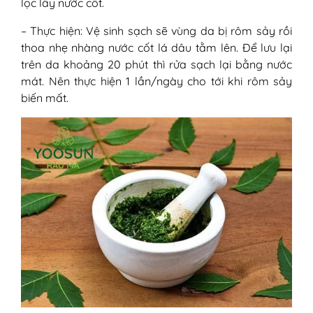
lọc lấy nước cốt.
– Thực hiện: Vệ sinh sạch sẽ vùng da bị rôm sảy rồi
thoa nhẹ nhàng nước cốt lá dâu tằm lên. Để lưu lại
trên da khoảng 20 phút thì rửa sạch lại bằng nước
mát. Nên thực hiện 1 lần/ngày cho tới khi rôm sảy
biến mất.