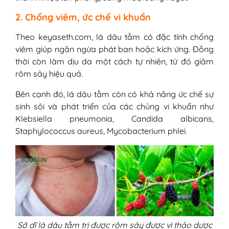
2. Chống viêm, ức chế vi khuẩn
Theo keyaseth.com, lá dâu tằm có đặc tính chống
viêm giúp ngăn ngừa phát ban hoặc kích ứng. Đồng
thời còn làm dịu da một cách tự nhiên, từ đó giảm
rôm sảy hiệu quả.
Bên cạnh đó, lá dâu tằm còn có khả năng ức chế sự
sinh sôi và phát triển của các chủng vi khuẩn như
Klebsiella pneumonia, Candida albicans,
Staphylococcus aureus, Mycobacterium phlei.
Sở dĩ lá dâu tằm trị được rôm sảy được vì thảo dược