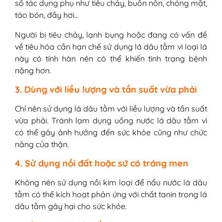
số tác dụng phụ như tiêu chảy, buồn nôn, chóng mặt,
táo bón, đầy hơi…
Người bị tiêu chảy, lạnh bụng hoặc đang có vấn đề
về tiêu hóa cần hạn chế sử dụng lá dâu tằm vì loại lá
này có tính hàn nên có thể khiến tình trạng bệnh
nặng hơn.
3. Dùng với liều lượng và tần suất vừa phải
Chỉ nên sử dụng lá dâu tằm với liều lượng và tần suất
vừa phải. Tránh lạm dụng uống nước lá dâu tằm vì
có thể gây ảnh hưởng đến sức khỏe cũng như chức
năng của thận.
4. Sử dụng nồi đất hoặc sứ có tráng men
Không nên sử dụng nồi kim loại để nấu nước lá dâu
tằm có thể kích hoạt phản ứng với chất tanin trong lá
dâu tằm gây hại cho sức khỏe.