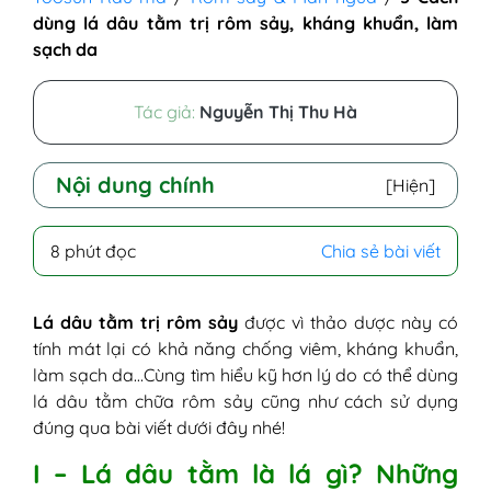
dùng lá dâu tằm trị rôm sảy, kháng khuẩn, làm
sạch da
Tác giả:
Nguyễn Thị Thu Hà
Nội dung chính
[Hiện]
I - Lá dâu tằm là lá gì? Những tác dụng với
8 phút đọc
Chia sẻ bài viết
làn da
II - Lá dâu tằm có trị rôm sảy được không?
Tại sao?
Lá dâu tằm trị rôm sảy
được vì thảo dược này có
1. Đặc tính mát
tính mát lại có khả năng chống viêm, kháng khuẩn,
2. Chống viêm, ức chế vi khuẩn
làm sạch da…Cùng tìm hiểu kỹ hơn lý do có thể dùng
3. Kháng khuẩn, làm sạch da
lá dâu tằm chữa rôm sảy cũng như cách sử dụng
4. Dồi dào vitamin và khoáng chất
đúng qua bài viết dưới đây nhé!
5. Giàu các chất chống oxy hóa
I – Lá dâu tằm là lá gì? Những
III - 5 Cách dùng lá dâu tằm trị rôm sảy