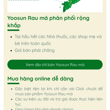
Yoosun Rau má phân phối rộng
khắp
Tại hầu hết các Nhà thuốc, các shop mẹ và
bé trên toàn quốc
Giá bán phải chăng
Xem địa chỉ bán Yoosun Rau má
Mua hàng online dễ dàng
Đặc biệt tiện lợi khi chỉ cần vài Click chuột để
mua sản phẩm Yoosun Rau má
Các sự kiện ưu đãi và trợ giá được thực hiện liên
tục.
Giao hàng tận nhà nhanh chóng.