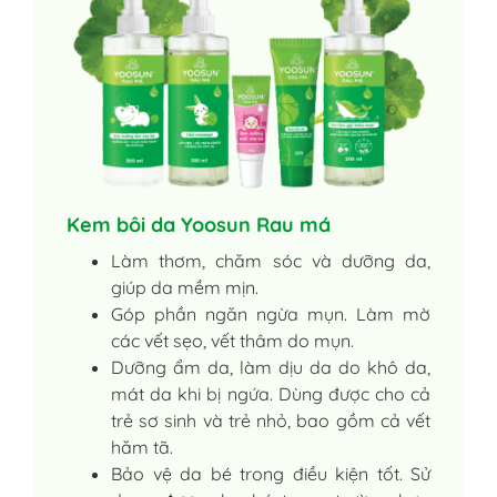
Kem bôi da Yoosun Rau má
Làm thơm, chăm sóc và dưỡng da,
giúp da mềm mịn.
Góp phần ngăn ngừa mụn. Làm mờ
các vết sẹo, vết thâm do mụn.
Dưỡng ẩm da, làm dịu da do khô da,
mát da khi bị ngứa. Dùng được cho cả
trẻ sơ sinh và trẻ nhỏ, bao gồm cả vết
hăm tã.
Bảo vệ da bé trong điều kiện tốt. Sử