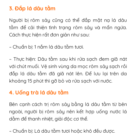
3. Đắp lá dâu tằm
Người bị rôm sảy cũng có thể đắp mặt nạ lá dâu
tằm để cải thiện tình trạng rôm sảy và mẩn ngứa.
Cách thực hiện rất đơn giản như sau:
– Chuẩn bị: 1 nắm lá dâu tằm tươi.
– Thực hiện: Dâu tằm sau khi rửa sạch đem giã nát
với chút muối. Vệ sinh vùng da mọc rôm sảy sạch rồi
đắp lá dâu tằm đã giã nát lên. Để lưu lại trên da
khoảng 15 phút thì gỡ bỏ và rửa sạch với nước.
4. Uống trà lá dâu tằm
Bên cạnh cách trị rôm sảy bằng lá dâu tằm từ bên
ngoài, người bị rôm sảy nên kết hợp uống nước lá
dằm để thanh nhiệt, giải độc cơ thể.
– Chuẩn bị: Lá dâu tằm tươi hoặc khô đều được.