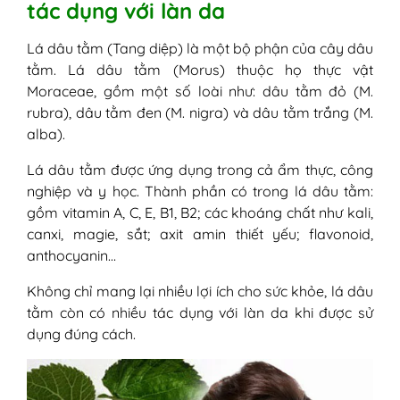
tác dụng với làn da
1. Thoa nước cốt lá dâu tằm
2. Tắm lá dâu tằm
Lá dâu tằm (Tang diệp) là một bộ phận của cây dâu
3. Đắp lá dâu tằm
tằm. Lá dâu tằm (Morus) thuộc họ thực vật
4. Uống trà lá dâu tằm
Moraceae, gồm một số loài như: dâu tằm đỏ (M.
5. Kết hợp với lá thảo dược khác
rubra), dâu tằm đen (M. nigra) và dâu tằm trắng (M.
IV - Lưu ý khi sử dụng lá dâu tằm chữa
alba).
rôm sảy
1. Tham khảo ý kiến bác sĩ
Lá dâu tằm được ứng dụng trong cả ẩm thực, công
2. Đối tượng không nên sử dụng
nghiệp và y học. Thành phần có trong lá dâu tằm:
3. Dùng với liều lượng và tần suất vừa
gồm vitamin A, C, E, B1, B2; các khoáng chất như kali,
phải
canxi, magie, sắt; axit amin thiết yếu; flavonoid,
4. Sử dụng nồi đất hoặc sứ có tráng
anthocyanin…
men
5. Rửa sạch lá dâu tằm
Không chỉ mang lại nhiều lợi ích cho sức khỏe, lá dâu
6. Chọn mua lá dâu tằm sạch
tằm còn có nhiều tác dụng với làn da khi được sử
7. Theo dõi phản ứng
dụng đúng cách.
8. Hiệu quả chậm, đòi hỏi kiên trì