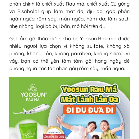
phần chính là chiết xuất Rau má, chiết xuất Củ gừng
và Bisabolol giúp làm mát da, dịu da, góp phần
ngăn ngừa rôm sảy, mẩn ngứa, hăm da; làm sạch
nhẹ nhàng, loại bỏ bụi bẩn, mồ hôi trên d…
Gel tắm gội thảo dược cho bé Yoosun Rau má được
nhiều người lựa chọn vì không sulfate, không xà
phòng, không cồn, không paraben, không silicol. Vì
vậy, bạn có thể yên tâm tắm gội hàng ngày để
phòng ngừa các tác nhân gây rôm sảy, mẩn ngứa.