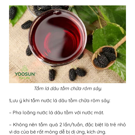
Tắm lá dâu tằm chữa rôm sảy.
!Lưu ý khi tắm nước lá dâu tằm chữa rôm sảy:
– Pha loãng nước lá dâu tằm với nước mát.
– Không nên tắm quá 2 lần/tuần, đặc biệt là trẻ nhỏ
vì da của bé rất mỏng dễ bị dị ứng, kích ứng.