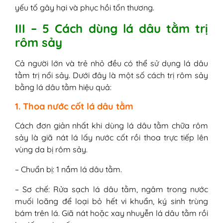
yếu tố gây hại và phục hồi tổn thương.
III – 5 Cách dùng lá dâu tằm trị
rôm sảy
Cả người lớn và trẻ nhỏ đều có thể sử dụng lá dâu
tằm trị nổi sảy. Dưới đây là một số cách trị rôm sảy
bằng lá dâu tằm hiệu quả:
1. Thoa nước cốt lá dâu tằm
Cách đơn giản nhất khi dùng lá dâu tằm chữa rôm
sảy là giã nát lá lấy nước cốt rồi thoa trực tiếp lên
vùng da bị rôm sảy.
– Chuẩn bị: 1 nắm lá dâu tằm.
– Sơ chế: Rửa sạch lá dâu tằm, ngâm trong nước
muối loãng để loại bỏ hết vi khuẩn, ký sinh trùng
bám trên lá. Giã nát hoặc xay nhuyễn lá dâu tằm rồi