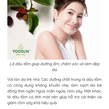
Lá dâu tằm giúp dưỡng ẩm, chăm sóc và làm đẹp
da.
Với làn da trẻ nhỏ: Các dưỡng chất trong lá dâu tằm
có công dụng kháng khuẩn nhẹ, làm sạch da bé
đồng thời ngăn ngừa mẩn ngứa, rôm sảy. Mặt khác,
lá dâu tằm có tính mát nên giúp hỗ trợ cải thiện và
giảm rôm sảy khá hiệu quả.