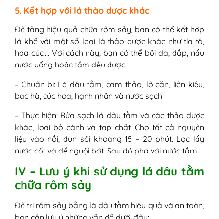
5. Kết hợp với lá thảo dược khác
Để tăng hiệu quả chữa rôm sảy, bạn có thể kết hợp
lá khế với một số loại lá thảo dược khác như tía tô,
hoa cúc…. Với cách này, bạn có thể bôi da, đắp, nấu
nước uống hoặc tắm đều được.
– Chuẩn bị: Lá dâu tằm, cam thảo, lô căn, liên kiều,
bạc hà, cúc hoa, hạnh nhân và nước sạch
– Thực hiện: Rửa sạch lá dâu tằm và các thảo dược
khác, loại bỏ cành và tạp chất. Cho tất cả nguyên
liệu vào nồi, đun sôi khoảng 15 – 20 phút. Lọc lấy
nước cốt và để nguội bớt. Sau đó pha với nước tắm
IV – Lưu ý khi sử dụng lá dâu tằm
chữa rôm sảy
Để trị rôm sảy bằng lá dâu tằm hiệu quả và an toàn,
bạn cần lưu ý những vấn đề dưới đây: