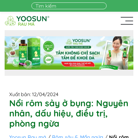
Skip to main content
Xuất bản: 12/04/2024
Nổi rôm sảy ở bụng: Nguyên
nhân, dấu hiệu, điều trị,
phòng ngừa
Yoosun Rau má
/
Rôm sảy & Mẩn ngứa
/
Nổi rôm