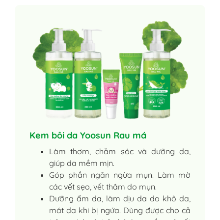
Kem bôi da Yoosun Rau má
Làm thơm, chăm sóc và dưỡng da,
giúp da mềm mịn.
Góp phần ngăn ngừa mụn. Làm mờ
các vết sẹo, vết thâm do mụn.
Dưỡng ẩm da, làm dịu da do khô da,
mát da khi bị ngứa. Dùng được cho cả