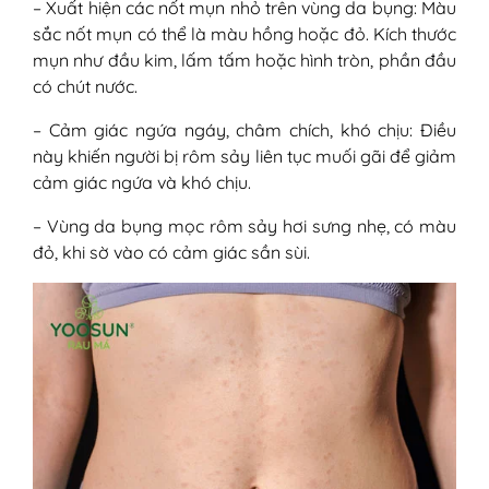
– Xuất hiện các nốt mụn nhỏ trên vùng da bụng: Màu
sắc nốt mụn có thể là màu hồng hoặc đỏ. Kích thước
mụn như đầu kim, lấm tấm hoặc hình tròn, phần đầu
có chút nước.
– Cảm giác ngứa ngáy, châm chích, khó chịu: Điều
này khiến người bị rôm sảy liên tục muối gãi để giảm
cảm giác ngứa và khó chịu.
– Vùng da bụng mọc rôm sảy hơi sưng nhẹ, có màu
đỏ, khi sờ vào có cảm giác sần sùi.