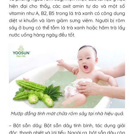
hiện đại cho thấy, các axit amin tự do và một số
vitamin như A, B2, B5 trong lá trà xanh có công dụng
diệt vi khuẩn và làm giảm sưng viêm. Người bị rôm
sảy ở bụng có thể tắm lá trà xanh hoặc hãm trà lấy
nước uống hàng ngày đều tốt.
Mướp đắng tính mát chữa rôm sảy tại nhà hiệu quả.
– Bột sắn dây: Bột sắn dây tính bình, tác dụng giải
độc, thanh nhiệt và lợi tiểu. Ngoài ra, bột sắn dây còn