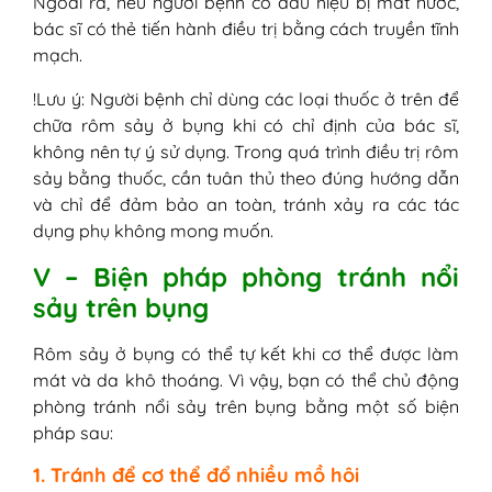
Ngoài ra, nếu người bệnh có dấu hiệu bị mất nước,
bác sĩ có thẻ tiến hành điều trị bằng cách truyền tĩnh
mạch.
!Lưu ý: Người bệnh chỉ dùng các loại thuốc ở trên để
chữa rôm sảy ở bụng khi có chỉ định của bác sĩ,
không nên tự ý sử dụng. Trong quá trình điều trị rôm
sảy bằng thuốc, cần tuân thủ theo đúng hướng dẫn
và chỉ để đảm bảo an toàn, tránh xảy ra các tác
dụng phụ không mong muốn.
V – Biện pháp phòng tránh nổi
sảy trên bụng
Rôm sảy ở bụng có thể tự kết khi cơ thể được làm
mát và da khô thoáng. Vì vậy, bạn có thể chủ động
phòng tránh nổi sảy trên bụng bằng một số biện
pháp sau:
1. Tránh để cơ thể đổ nhiều mồ hôi