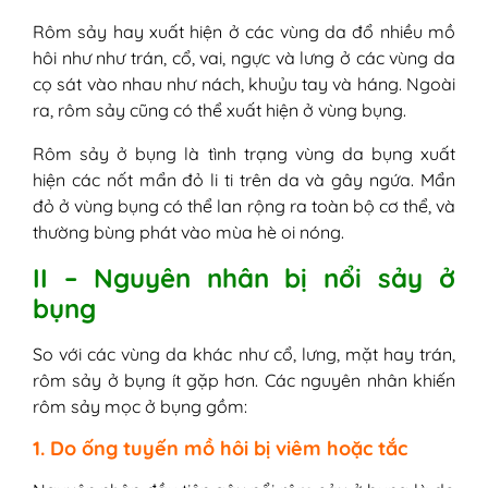
Rôm sảy hay xuất hiện ở các vùng da đổ nhiều mồ
hôi như như trán, cổ, vai, ngực và lưng ở các vùng da
cọ sát vào nhau như nách, khuỷu tay và háng. Ngoài
ra, rôm sảy cũng có thể xuất hiện ở vùng bụng.
Rôm sảy ở bụng là tình trạng vùng da bụng xuất
hiện các nốt mẩn đỏ li ti trên da và gây ngứa. Mẩn
đỏ ở vùng bụng có thể lan rộng ra toàn bộ cơ thể, và
thường bùng phát vào mùa hè oi nóng.
II – Nguyên nhân bị nổi sảy ở
bụng
So với các vùng da khác như cổ, lưng, mặt hay trán,
rôm sảy ở bụng ít gặp hơn. Các nguyên nhân khiến
rôm sảy mọc ở bụng gồm:
1. Do ống tuyến mồ hôi bị viêm hoặc tắc