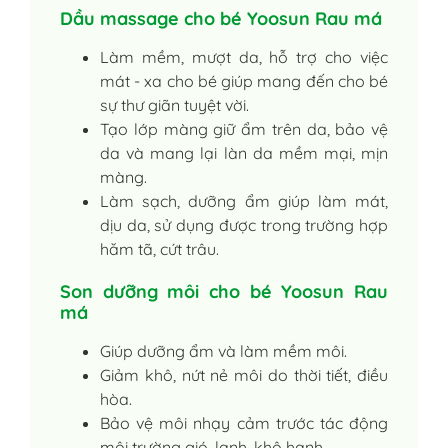
Dầu massage cho bé Yoosun Rau má
Làm mềm, mượt da, hỗ trợ cho việc
mát - xa cho bé giúp mang đến cho bé
sự thư giãn tuyệt vời.
Tạo lớp màng giữ ẩm trên da, bảo vệ
da và mang lại làn da mềm mại, mịn
màng.
Làm sạch, dưỡng ẩm giúp làm mát,
dịu da, sử dụng được trong trường hợp
hăm tã, cứt trâu.
Son dưỡng môi cho bé Yoosun Rau
má
Giúp dưỡng ẩm và làm mềm môi.
Giảm khô, nứt nẻ môi do thời tiết, điều
hòa.
Bảo vệ môi nhạy cảm trước tác động
môi trường gió, lạnh, khô hanh.