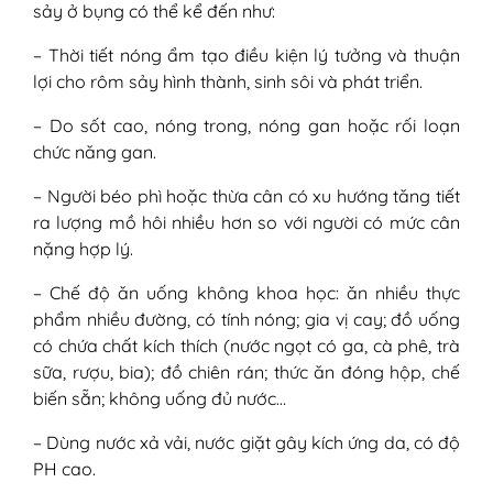
sảy ở bụng có thể kể đến như:
– Thời tiết nóng ẩm tạo điều kiện lý tưởng và thuận
lợi cho rôm sảy hình thành, sinh sôi và phát triển.
– Do sốt cao, nóng trong, nóng gan hoặc rối loạn
chức năng gan.
– Người béo phì hoặc thừa cân có xu hướng tăng tiết
ra lượng mồ hôi nhiều hơn so với người có mức cân
nặng hợp lý.
– Chế độ ăn uống không khoa học: ăn nhiều thực
phẩm nhiều đường, có tính nóng; gia vị cay; đồ uống
có chứa chất kích thích (nước ngọt có ga, cà phê, trà
sữa, rượu, bia); đồ chiên rán; thức ăn đóng hộp, chế
biến sẵn; không uống đủ nước…
– Dùng nước xả vải, nước giặt gây kích ứng da, có độ
PH cao.