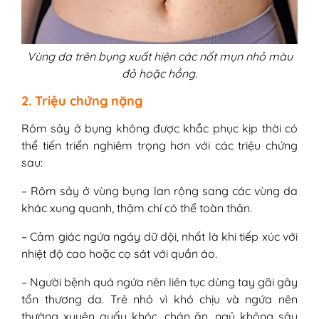
Vùng da trên bụng xuất hiện các nốt mụn nhỏ màu
đỏ hoặc hồng.
2. Triệu chứng nặng
Rôm sảy ở bụng không được khắc phục kịp thời có
thể tiến triển nghiêm trọng hơn với các triệu chứng
sau:
– Rôm sảy ở vùng bụng lan rộng sang các vùng da
khác xung quanh, thậm chí có thể toàn thân.
– Cảm giác ngứa ngáy dữ dội, nhất là khi tiếp xúc với
nhiệt độ cao hoặc cọ sát với quần áo.
– Người bệnh quá ngứa nên liên tục dùng tay gãi gây
tổn thương da. Trẻ nhỏ vì khó chịu và ngứa nên
thường xuyên quấy khóc, chán ăn, ngủ không sâu