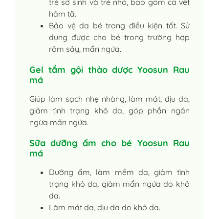
trẻ sơ sinh và trẻ nhỏ, bao gồm cả vết
hăm tã.
Bảo vệ da bé trong điều kiện tốt. Sử
dụng được cho bé trong trường hợp
rôm sảy, mẩn ngứa.
Gel tắm gội thảo dược Yoosun Rau
má
Giúp làm sạch nhẹ nhàng, làm mát, dịu da,
giảm tình trạng khô da, góp phần ngăn
ngừa mẩn ngứa.
Sữa dưỡng ẩm cho bé Yoosun Rau
má
Dưỡng ẩm, làm mềm da, giảm tình
trạng khô da, giảm mẩn ngứa do khô
da.
Làm mát da, dịu da do khô da.