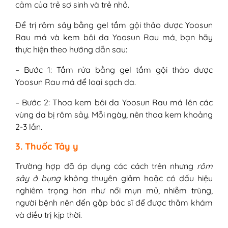
cảm của trẻ sơ sinh và trẻ nhỏ.
Để trị rôm sảy bằng gel tắm gội thảo dược Yoosun
Rau má và kem bôi da Yoosun Rau má, bạn hãy
thực hiện theo hướng dẫn sau:
– Bước 1: Tắm rửa bằng gel tắm gội thảo dược
Yoosun Rau má để loại sạch da.
– Bước 2: Thoa kem bôi da Yoosun Rau má lên các
vùng da bị rôm sảy. Mỗi ngày, nên thoa kem khoảng
2-3 lần.
3. Thuốc Tây y
Trường hợp đã áp dụng các cách trên nhưng
rôm
sảy ở bụng
không thuyên giảm hoặc có dấu hiệu
nghiêm trọng hơn như nổi mụn mủ, nhiễm trùng,
người bệnh nên đến gặp bác sĩ để được thăm khám
và điều trị kịp thời.