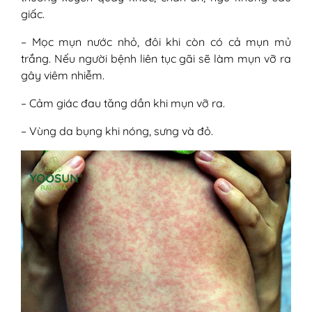
giấc.
– Mọc mụn nước nhỏ, đôi khi còn có cả mụn mủ
trắng. Nếu người bệnh liên tục gãi sẽ làm mụn vỡ ra
gây viêm nhiễm.
– Cảm giác đau tăng dần khi mụn vỡ ra.
– Vùng da bụng khi nóng, sưng và đỏ.