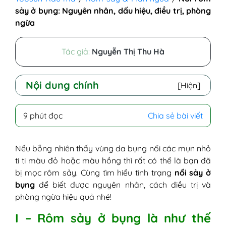
sảy ở bụng: Nguyên nhân, dấu hiệu, điều trị, phòng
ngừa
Tác giả:
Nguyễn Thị Thu Hà
Nội dung chính
[Hiện]
I - Rôm sảy ở bụng là như thế nào?
9 phút đọc
Chia sẻ bài viết
II - Nguyên nhân bị nổi sảy ở bụng
1. Do ống tuyến mồ hôi bị viêm hoặc
tắc
Nếu bỗng nhiên thấy vùng da bụng nổi các mụn nhỏ
2. Đổ nhiều mồ hôi hơn bình thường
ti ti màu đỏ hoặc màu hồng thì rất có thể là bạn đã
3. Mặc áo dày, chật, chất liệu không
bị mọc rôm sảy. Cùng tìm hiểu tình trạng
nổi sảy ở
thấm hút
bụng
để biết được nguyên nhân, cách điều trị và
4. Không chú ý vệ sinh vùng bụng
phòng ngừa hiệu quả nhé!
5. Nguyên nhân khác
I – Rôm sảy ở bụng là như thế
III - Dấu hiệu mọc rôm sảy ở bụng