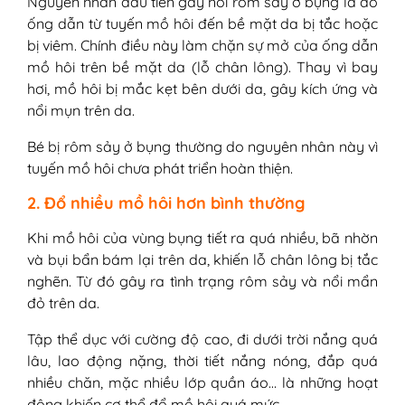
Nguyên nhân đầu tiên gây nổi rôm sảy ở bụng là do
ống dẫn từ tuyến mồ hôi đến bề mặt da bị tắc hoặc
bị viêm. Chính điều này làm chặn sự mở của ống dẫn
mồ hôi trên bề mặt da (lỗ chân lông). Thay vì bay
hơi, mồ hôi bị mắc kẹt bên dưới da, gây kích ứng và
nổi mụn trên da.
Bé bị rôm sảy ở bụng thường do nguyên nhân này vì
tuyến mồ hôi chưa phát triển hoàn thiện.
2. Đổ nhiều mồ hôi hơn bình thường
Khi mồ hôi của vùng bụng tiết ra quá nhiều, bã nhờn
và bụi bẩn bám lại trên da, khiến lỗ chân lông bị tắc
nghẽn. Từ đó gây ra tình trạng rôm sảy và nổi mẩn
đỏ trên da.
Tập thể dục với cường độ cao, đi dưới trời nắng quá
lâu, lao động nặng, thời tiết nắng nóng, đắp quá
nhiều chăn, mặc nhiều lớp quần áo… là những hoạt
động khiến cơ thể đổ mồ hôi quá mức.