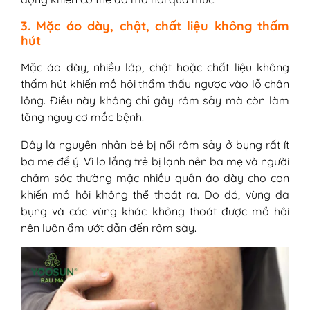
3. Mặc áo dày, chật, chất liệu không thấm
hút
Mặc áo dày, nhiều lớp, chật hoặc chất liệu không
thấm hút khiến mồ hôi thẩm thấu ngược vào lỗ chân
lông. Điều này không chỉ gây rôm sảy mà còn làm
tăng nguy cơ mắc bệnh.
Đây là nguyên nhân bé bị nổi rôm sảy ở bụng rất ít
ba mẹ để ý. Vì lo lắng trẻ bị lạnh nên ba mẹ và người
chăm sóc thường mặc nhiều quần áo dày cho con
khiến mồ hôi không thể thoát ra. Do đó, vùng da
bụng và các vùng khác không thoát được mồ hôi
nên luôn ẩm ướt dẫn đến rôm sảy.