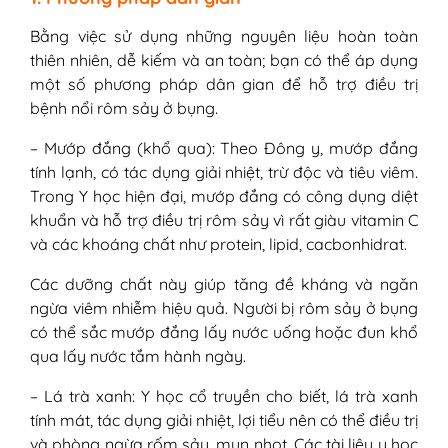
Bằng việc sử dụng những nguyên liệu hoàn toàn
thiên nhiên, dễ kiếm và an toàn; bạn có thể áp dụng
một số phương pháp dân gian để hỗ trợ điều trị
bệnh nổi rôm sảy ở bụng.
– Mướp đắng (khổ qua): Theo Đông y, mướp đắng
tính lạnh, có tác dụng giải nhiệt, trừ độc và tiêu viêm.
Trong Y học hiện đại, mướp đắng có công dụng diệt
khuẩn và hỗ trợ điều trị rôm sảy vì rất giàu vitamin C
và các khoáng chất như protein, lipid, cacbonhidrat.
Các dưỡng chất này giúp tăng đề kháng và ngăn
ngừa viêm nhiễm hiệu quả. Người bị rôm sảy ở bụng
có thể sắc mướp đắng lấy nước uống hoặc đun khổ
qua lấy nước tắm hành ngày.
– Lá trà xanh: Y học cổ truyền cho biết, lá trà xanh
tính mát, tác dụng giải nhiệt, lợi tiểu nên có thể điều trị
và phòng ngừa rốm sảy, mụn nhọt. Các tài liệu y học