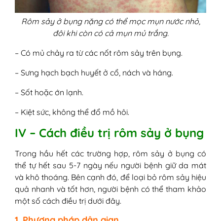
Rôm sảy ở bụng nặng có thể mọc mụn nước nhỏ,
đôi khi còn có cả mụn mủ trắng.
– Có mủ chảy ra từ các nốt rôm sảy trên bụng.
– Sưng hạch bạch huyết ở cổ, nách và háng.
– Sốt hoặc ớn lạnh.
– Kiệt sức, không thể đổ mồ hôi.
IV – Cách điều trị rôm sảy ở bụng
Trong hầu hết các trường hợp, rôm sảy ở bụng có
thể tự hết sau 5-7 ngày nếu người bệnh giữ da mát
và khô thoáng. Bên cạnh đó, để loại bỏ rôm sảy hiệu
quả nhanh và tốt hơn, người bệnh có thể tham khảo
một số cách điều trị dưới đây.
1. Phương pháp dân gian