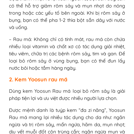
có thể hỗ trợ giảm rôm sảy và mụn nhọt do nóng
trong hoặc các yếu tố bên ngoài. Khi bị rôm sảy ở
bụng, bạn có thể pha 1-2 thìa bột sắn dây với nước
và uống.
– Rau má: Không chỉ có tính mát, rau má còn chứa
nhiều loại vitamin và chất xơ có tác dụng giải nhiệt,
tiêu viêm, chữa trị các bệnh rôm sảy, tim và gan. Để
loại bỏ rôm sảy ở vùng bụng, bạn có thể đun lấy
nước bôi hoặc tắm hàng ngày.
2. Kem Yoosun rau má
Dùng kem Yoosun Rau má loại bỏ rôm sảy là giải
pháp tiện lợi và ưu việt được nhiều người lựa chọn.
Được mệnh danh là tuýp kem “đa zi năng”, Yoosun
Rau má mang lại nhiều tác dụng cho da như: ngăn
ngừa và trị rôm sảy, mẩn ngứa, hăm da, mụn nhọt;
dịu vết muỗi đốt côn trùng cắn; ngăn ngừa mụn và