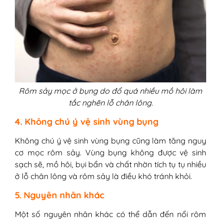
Rôm sảy mọc ở bụng do đổ quá nhiều mồ hôi làm
tắc nghẽn lỗ chân lông.
4. Không chú ý vệ sinh vùng bụng
Không chú ý vệ sinh vùng bụng cũng làm tăng nguy
cơ mọc rôm sảy. Vùng bụng không được vệ sinh
sạch sẽ, mồ hôi, bụi bẩn và chất nhờn tích tụ tụ nhiều
ở lỗ chân lông và rôm sảy là điều khó tránh khỏi.
5. Nguyên nhân khác
Một số nguyên nhân khác có thể dẫn đến nổi rôm