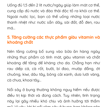
Uống đủ 1,5 đến 2 lít nước/ngày giúp làm mát cơ thể,
cung cấp đủ nước và đào thải độc tố ra khỏi cơ thể.
Ngoài nước lọc, bạn có thể uống những loại nước
thanh nhiệt như: nước sắn dây, sài đất, đỗ đen, rau
má…
5. Tăng cường các thực phẩm giàu vitamin và
khoáng chất
Nên tăng cường bổ sung vào bữa ăn hàng ngày
những thực phẩm có tính mát, giàu vitamin và chất
khoáng để tăng để kháng cho da. Chẳng hạn như
rau diếp cá, cà rốt, bưởi, bí đao, mướp đắng, ớt
chuông, kiwi, dâu tây, bông cải xanh, dưa lưới vàng,
cà chua, khoai tây…
Nổi sảy ở bụng thường không nguy hiểm nếu được
điều trị kịp thời và đúng cách. Tuy nhiên, tình trạng
này lại gây nhiều khó chịu và ảnh hưởng tới thẩm
mỹ. Vì vậy, khi bị nổi rôm sảy ở bụng, bạn không nên