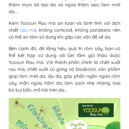
thâm mụn; tái tạo da và ngừa thâm sẹo; làm mát
da….
Kem Yoosun Rau má an toàn và lành tính với dịch
chiết
rau má
, không corticoid, không parabens nên
có thể an tâm sử dụng khi gặp các vấn đề về da.
Bên cạnh đó, để tăng hiệu quả trị rôm sảy, bạn có
thể kết hợp sử dụng với Gel tắm gội thảo dược
Yoosun Rau má. Với thành phần chính là chiết xuất
rau má, chiết xuất củ gừng và bisabolol, sản phẩm
giúp làm mát da, dịu da, góp phần ngăn ngừa rôm
sảy, mẩn ngứa, hăm da; làm sạch nhẹ nhàng, loại
bỏ bụi bẩn, mồ hôi trên da…