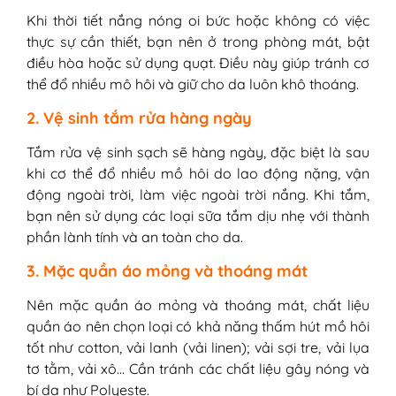
Khi thời tiết nắng nóng oi bức hoặc không có việc
thực sự cần thiết, bạn nên ở trong phòng mát, bật
điều hòa hoặc sử dụng quạt. Điều này giúp tránh cơ
thể đổ nhiều mô hôi và giữ cho da luôn khô thoáng.
2. Vệ sinh tắm rửa hàng ngày
Tắm rửa vệ sinh sạch sẽ hàng ngày, đặc biệt là sau
khi cơ thể đổ nhiều mồ hôi do lao động nặng, vận
động ngoài trời, làm việc ngoài trời nắng. Khi tắm,
bạn nên sử dụng các loại sữa tắm dịu nhẹ với thành
phần lành tính và an toàn cho da.
3. Mặc quần áo mỏng và thoáng mát
Nên mặc quần áo mỏng và thoáng mát, chất liệu
quần áo nên chọn loại có khả năng thấm hút mồ hôi
tốt như cotton, vải lanh (vải linen); vải sợi tre, vải lụa
tơ tằm, vải xô… Cần tránh các chất liệu gây nóng và
bí da như Polyeste.