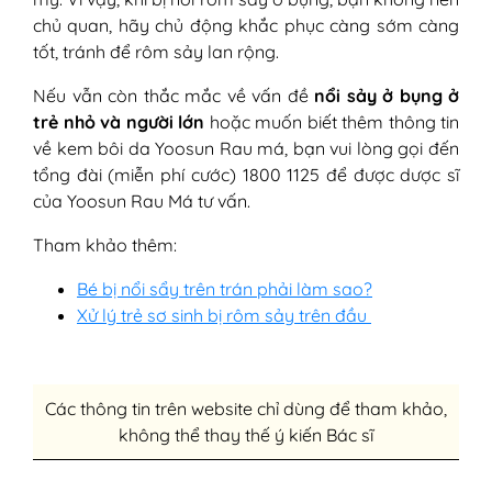
chủ quan, hãy chủ động khắc phục càng sớm càng
tốt, tránh để rôm sảy lan rộng.
Nếu vẫn còn thắc mắc về vấn đề
nổi sảy ở bụng ở
trẻ nhỏ và người lớn
hoặc muốn biết thêm thông tin
về kem bôi da Yoosun Rau má, bạn vui lòng gọi đến
tổng đài (miễn phí cước) 1800 1125 để được dược sĩ
của Yoosun Rau Má tư vấn.
Tham khảo thêm:
Bé bị nổi sẩy trên trán phải làm sao?
Xử lý trẻ sơ sinh bị rôm sảy trên đầu
Các thông tin trên website chỉ dùng để tham khảo,
không thể thay thế ý kiến Bác sĩ