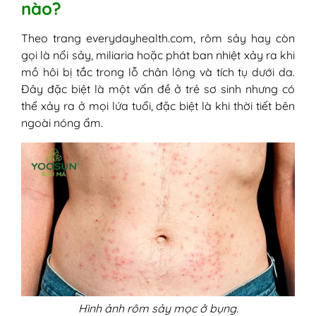
nào?
1. Triệu chứng nhẹ
2. Triệu chứng nặng
Theo trang everydayhealth.com, rôm sảy hay còn
IV - Cách điều trị rôm sảy ở bụng
gọi là nổi sảy, miliaria hoặc phát ban nhiệt xảy ra khi
1. Phương pháp dân gian
mồ hôi bị tắc trong lỗ chân lông và tích tụ dưới da.
2. Kem Yoosun rau má
Đây đặc biệt là một vấn đề ở trẻ sơ sinh nhưng có
3. Thuốc Tây y
thể xảy ra ở mọi lứa tuổi, đặc biệt là khi thời tiết bên
V - Biện pháp phòng tránh nổi sảy trên
ngoài nóng ẩm.
bụng
1. Tránh để cơ thể đổ nhiều mồ hôi
2. Vệ sinh tắm rửa hàng ngày
3. Mặc quần áo mỏng và thoáng mát
4. Uống đủ nước
5. Tăng cường các thực phẩm giàu
vitamin và khoáng chất
Hình ảnh rôm sảy mọc ở bụng.