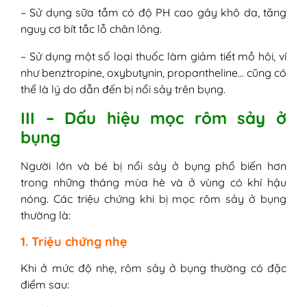
– Sử dụng sữa tắm có độ PH cao gây khô da, tăng
nguy cơ bít tắc lỗ chân lông.
– Sử dụng một số loại thuốc làm giảm tiết mồ hôi, ví
như benztropine, oxybutynin, propantheline… cũng có
thể là lý do dẫn đến bị nổi sảy trên bụng.
III – Dấu hiệu mọc rôm sảy ở
bụng
Người lớn và bé bị nổi sảy ở bụng phổ biến hơn
trong những tháng mùa hè và ở vùng có khí hậu
nóng. Các triệu chứng khi bị mọc rôm sảy ở bụng
thường là:
1. Triệu chứng nhẹ
Khi ở mức độ nhẹ, rôm sảy ở bụng thường có đặc
điểm sau: