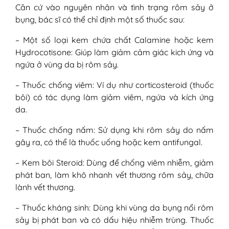
Căn cứ vào nguyên nhân và tình trạng rôm sảy ở
bụng, bác sĩ có thể chỉ định một số thuốc sau:
– Một số loại kem chứa chất Calamine hoặc kem
Hydrocotisone: Giúp làm giảm cảm giác kich ứng và
ngứa ở vùng da bị rôm sảy.
– Thuốc chống viêm: Ví dụ như corticosteroid (thuốc
bôi) có tác dụng làm giảm viêm, ngứa và kích ứng
da.
– Thuốc chống nấm: Sử dụng khi rôm sảy do nấm
gây ra, có thể là thuốc uống hoặc kem antifungal.
– Kem bôi Steroid: Dùng để chống viêm nhiễm, giảm
phát ban, làm khô nhanh vết thương rôm sảy, chữa
lành vết thương.
– Thuốc kháng sinh: Dùng khi vùng da bụng nổi rôm
sảy bị phát ban và có dấu hiệu nhiễm trùng. Thuốc