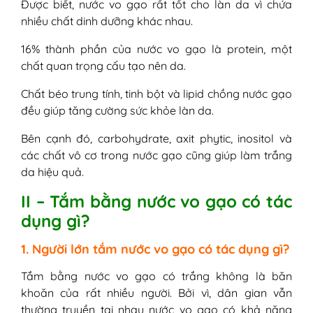
Được biết, nước vo gạo rất tốt cho làn da vì chứa
2. Cách tắm nước vo gạo trị rôm sảy
nhiều chất dinh dưỡng khác nhau.
cho trẻ nhỏ
IV - Lưu ý khi tắm bằng nước vo gạo
16% thành phần của nước vo gạo là protein, một
chất quan trọng cấu tạo nên da.
Chất béo trung tính, tinh bột và lipid chồng nước gạo
đều giúp tăng cường sức khỏe làn da.
Bên cạnh đó, carbohydrate, axit phytic, inositol và
các chất vô cơ trong nước gạo cũng giúp làm trắng
da hiệu quả.
II – Tắm bằng nước vo gạo có tác
dụng gì?
1. Người lớn tắm nước vo gạo có tác dụng gì?
Tắm bằng nước vo gạo có trắng không là băn
khoăn của rất nhiều người. Bởi vì, dân gian vẫn
thường truyền tai nhau nước vo gạo có khả năng