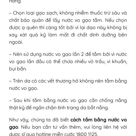
nắng.
– Chọn loại gạo sạch, không nhiễm thuốc trừ sâu và
chất bảo quản để lấy nước vo gạo tắm. Nếu chọn
được ạ quên thì càng tốt bởi vì lại dạo này không bị
xay xát quá kỹ làm mất đi chất dinh dưỡng bên
ngoài.
– Nên sử dụng nước vo gạo lần 2 để tắm bởi vì nước
vo gạo lần đầu có thể chứa nhiều vỏ trấu, vi khuẩn,
bụi bẩn.
– Trên da có các vết thương hở không nên tắm bằng
nước vo gạo.
– Sau khi tắm bằng nước vo gạo cần chống nắng
thật kỹ để ngăn chặn tình trạng da bắt nắng.
Như vậy, chúng ta đã biết
cách tắm bằng nước vo
gạo
. Nếu bạn cần tư vấn thêm, vui lòng liên hệ với
dược sĩ qua hotline miễn cước 1800 1125.