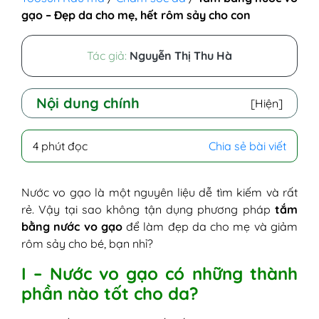
gạo – Đẹp da cho mẹ, hết rôm sảy cho con
Tác giả:
Nguyễn Thị Thu Hà
Nội dung chính
[Hiện]
I - Nước vo gạo có những thành phần nào
4 phút đọc
Chia sẻ bài viết
tốt cho da?
II - Tắm bằng nước vo gạo có tác dụng gì?
1. Người lớn tắm nước vo gạo có tác
Nước vo gạo là một nguyên liệu dễ tìm kiếm và rất
dụng gì?
rẻ. Vậy tại sao không tận dụng phương pháp
tắm
2. Tắm nước vo gạo cho bé có tác
bằng nước vo gạo
để làm đẹp da cho mẹ và giảm
dụng gì?
rôm sảy cho bé, bạn nhỉ?
III - Không thể bỏ lỡ cách tắm bằng nước
I – Nước vo gạo có những thành
vo gạo cho người lớn và trẻ nhỏ
phần nào tốt cho da?
1. Gợi ý 2 cách tắm nước vo gạo cho
người lớn dưỡng trắng da