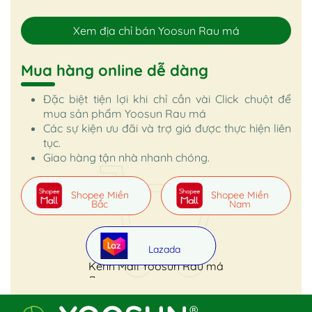
Xem địa chỉ bán Yoosun Rau má
Mua hàng online dễ dàng
Đặc biệt tiện lợi khi chỉ cần vài Click chuột để
mua sản phẩm Yoosun Rau má
Các sự kiện ưu đãi và trợ giá được thực hiện liên
tục.
Giao hàng tận nhà nhanh chóng.
Shopee Miền
Shopee Miền
Bắc
Nam
Lazada
Kênh Mall Yoosun Rau má