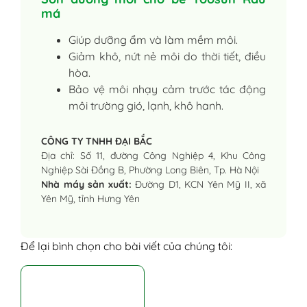
má
Giúp dưỡng ẩm và làm mềm môi.
Giảm khô, nứt nẻ môi do thời tiết, điều
hòa.
Bảo vệ môi nhạy cảm trước tác động
môi trường gió, lạnh, khô hanh.
CÔNG TY TNHH ĐẠI BẮC
Địa chỉ: Số 11, đường Công Nghiệp 4, Khu Công
Nghiệp Sài Đồng B, Phường Long Biên, Tp. Hà Nội
Nhà máy sản xuất:
Đường D1, KCN Yên Mỹ II, xã
Yên Mỹ, tỉnh Hưng Yên
Để lại bình chọn cho bài viết của chúng tôi: