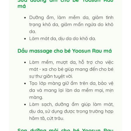
má
Dưỡng ẩm, làm mềm da, giảm tình
trạng khô da, giảm mẩn ngứa do khô
da.
Làm mát da, dịu da do khô da.
Dầu massage cho bé Yoosun Rau má
Làm mềm, mượt da, hỗ trợ cho việc
mát - xa cho bé giúp mang đến cho bé
sự thư giãn tuyệt vời.
Tạo lớp màng giữ ẩm trên da, bảo vệ
da và mang lại làn da mềm mại, mịn
màng.
Làm sạch, dưỡng ẩm giúp làm mát,
dịu da, sử dụng được trong trường hợp
hăm tã, cứt trâu.
Son dưỡng môi cho bé Yoosun Rau