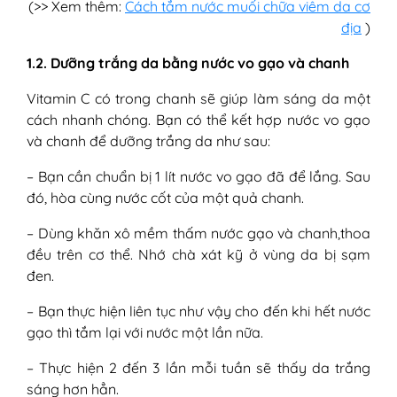
(>> Xem thêm:
Cách tắm nước muối chữa viêm da cơ
địa
)
1.2. Dưỡng trắng da bằng nước vo gạo và chanh
Vitamin C có trong chanh sẽ giúp làm sáng da một
cách nhanh chóng. Bạn có thể kết hợp nước vo gạo
và chanh để dưỡng trắng da như sau:
– Bạn cần chuẩn bị 1 lít nước vo gạo đã để lắng. Sau
đó, hòa cùng nước cốt của một quả chanh.
– Dùng khăn xô mềm thấm nước gạo và chanh,thoa
đều trên cơ thể. Nhớ chà xát kỹ ở vùng da bị sạm
đen.
– Bạn thực hiện liên tục như vậy cho đến khi hết nước
gạo thì tắm lại với nước một lần nữa.
– Thực hiện 2 đến 3 lần mỗi tuần sẽ thấy da trắng
sáng hơn hẳn.