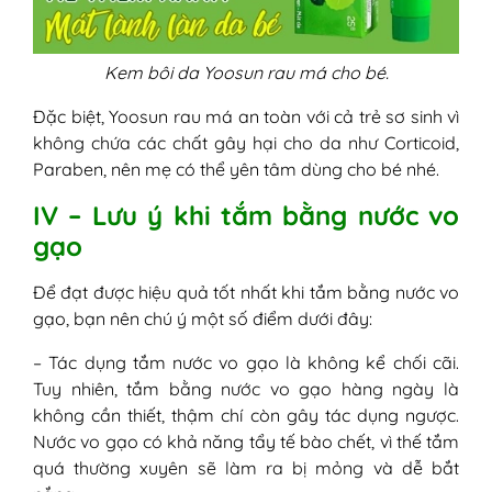
Kem bôi da Yoosun rau má cho bé.
Đặc biệt, Yoosun rau má an toàn với cả trẻ sơ sinh vì
không chứa các chất gây hại cho da như Corticoid,
Paraben, nên mẹ có thể yên tâm dùng cho bé nhé.
IV – Lưu ý khi tắm bằng nước vo
gạo
Để đạt được hiệu quả tốt nhất khi tắm bằng nước vo
gạo, bạn nên chú ý một số điểm dưới đây:
– Tác dụng tắm nước vo gạo là không kể chối cãi.
Tuy nhiên, tắm bằng nước vo gạo hàng ngày là
không cần thiết, thậm chí còn gây tác dụng ngược.
Nước vo gạo có khả năng tẩy tế bào chết, vì thế tắm
quá thường xuyên sẽ làm ra bị mỏng và dễ bắt