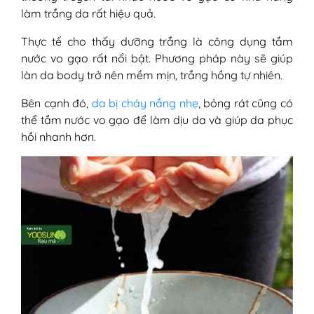
làm trắng da rất hiệu quả.
Thực tế cho thấy dưỡng trắng là công dụng tắm
nước vo gạo rất nổi bật. Phương pháp này sẽ giúp
làn da body trở nên mềm mịn, trắng hồng tự nhiên.
Bên cạnh đó,
da bị cháy nắng nhẹ
, bỏng rát cũng có
thể tắm nước vo gạo để làm dịu da và giúp da phục
hồi nhanh hơn.