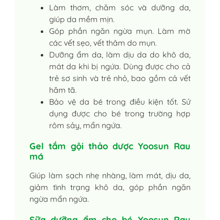
Làm thơm, chăm sóc và dưỡng da,
giúp da mềm mịn.
Góp phần ngăn ngừa mụn. Làm mờ
các vết sẹo, vết thâm do mụn.
Dưỡng ẩm da, làm dịu da do khô da,
mát da khi bị ngứa. Dùng được cho cả
trẻ sơ sinh và trẻ nhỏ, bao gồm cả vết
hăm tã.
Bảo vệ da bé trong điều kiện tốt. Sử
dụng được cho bé trong trường hợp
rôm sảy, mẩn ngứa.
Gel tắm gội thảo dược Yoosun Rau
má
Giúp làm sạch nhẹ nhàng, làm mát, dịu da,
giảm tình trạng khô da, góp phần ngăn
ngừa mẩn ngứa.
Sữa dưỡng ẩm cho bé Yoosun Rau