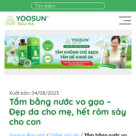
Skip to main content
Xuất bản: 04/08/2023
Tắm bằng nước vo gạo –
Đẹp da cho mẹ, hết rôm sảy
cho con
Yoosun Rau má
/
Chăm sóc da
/
Tắm bằng nước vo