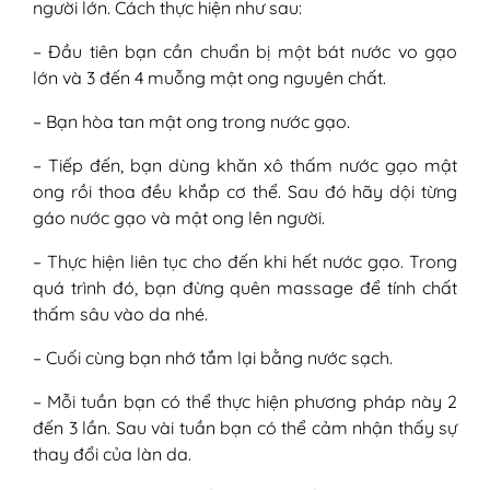
người lớn. Cách thực hiện như sau:
– Đầu tiên bạn cần chuẩn bị một bát nước vo gạo
lớn và 3 đến 4 muỗng mật ong nguyên chất.
– Bạn hòa tan mật ong trong nước gạo.
– Tiếp đến, bạn dùng khăn xô thấm nước gạo mật
ong rồi thoa đều khắp cơ thể. Sau đó hãy dội từng
gáo nước gạo và mật ong lên người.
– Thực hiện liên tục cho đến khi hết nước gạo. Trong
quá trình đó, bạn đừng quên massage để tính chất
thấm sâu vào da nhé.
– Cuối cùng bạn nhớ tắm lại bằng nước sạch.
– Mỗi tuần bạn có thể thực hiện phương pháp này 2
đến 3 lần. Sau vài tuần bạn có thể cảm nhận thấy sự
thay đổi của làn da.