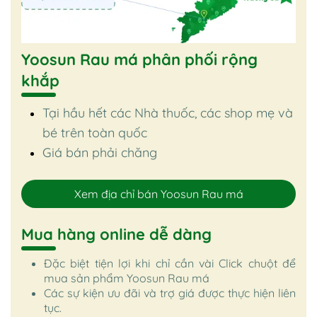
Yoosun Rau má phân phối rộng
khắp
Tại hầu hết các Nhà thuốc, các shop mẹ và
bé trên toàn quốc
Giá bán phải chăng
Xem địa chỉ bán Yoosun Rau má
Mua hàng online dễ dàng
Đặc biệt tiện lợi khi chỉ cần vài Click chuột để
mua sản phẩm Yoosun Rau má
Các sự kiện ưu đãi và trợ giá được thực hiện liên
tục.