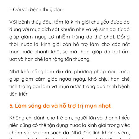
– Đối với bệnh thuỷ đậu:
Với bệnh thủy đậu, tắm lá kinh giới chủ yếu được áp
dụng với mục đích sát khuẩn nhẹ và vệ sinh da, từ đó
giúp giảm nguy cơ nhiễm trùng da thứ phát. Đồng
thời, nước lá kinh giới còn hỗ trợ làm cho các nốt
mụn nước nhanh khô, se mặt hơn, giúp da bớt ẩm
ướt và hạn chế lan rộng tổn thương.
Nhờ khả năng làm dịu da, phương pháp này cũng
giúp giảm cảm giác ngứa ngáy, khó chịu, hạn chế
tình trạng gãi làm vỡ mụn nước trong quá trình bệnh
tiến triển.
5. Làm sáng da và hỗ trợ trị mụn nhọt
Không chỉ dành cho trẻ em, người lớn và thanh thiếu
niên cũng có thể tận dụng nước lá kinh giới trong việc
chăm sóc và làm sạch da. Nhờ đặc tính kháng viêm,