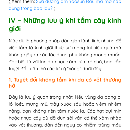
( Xem thêm:
Sữa dưỡng ẩm Yoosun Rau má mở nắp
dùng trong bao lâu?
)
IV – Những lưu ý khi tắm cây kinh
giới
Mặc dù là phương pháp dân gian lành tính, nhưng để
việc tắm lá kinh giới thực sự mang lại hiệu quả mà
không gây ra các tác dụng phụ không mong muốn,
đặc biệt là với làn da nhạy cảm của trẻ nhỏ, bạn cần
tuyệt đối tuân thủ các lưu ý “vàng” dưới đây:
1. Tuyệt đối không tắm khi da có vết thương
hở
Đây là lưu ý quan trọng nhất. Nếu vùng da đang bị
lở loét, mưng mủ, trầy xước sâu hoặc viêm nhiễm
nặng, bạn không nên tắm nước lá. Các hạt bụi mịn
hoặc nhựa cây dù đã đun sôi vẫn có thể xâm nhập
vào vết thương, dẫn đến nguy cơ nhiễm trùng máu