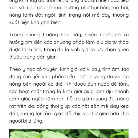
xúc với các yếu tố môi trường như bụi bẩn, mồ hôi,
nóng lạnh đột ngột, tình trạng nổi mề đay thường
xuất hiện khá phổ biến.
Trong những trường hợp này, nhiều người có xu
hướng tìm đến các phương pháp làm dịu da từ thảo
dược lành tính, trong đó lá kinh giới là lựa chọn quen
thuộc trong dân gian.
Theo y học cổ truyền, kinh giới có vị cay, tính ấm, tác
động chủ yếu vào phần biểu – tức là vùng da và lớp
nông bên ngoài cơ thể. Khi được đun nước để tắm,
các hoạt chất trong lá kinh giới giúp làm dịu nhanh
cảm giác ngứa râm ran, hỗ trợ giảm sưng đỏ, nóng
rát trên da, đồng thời giúp các nốt sần mề đay xẹp
dần, mang lại cảm giác dễ chịu và thư giãn hơn cho
người bị dị ứng.