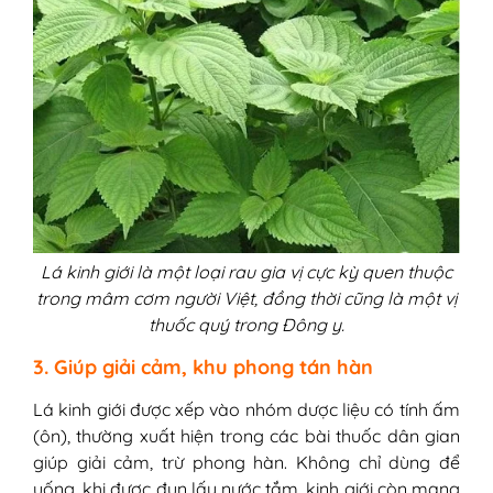
Lá kinh giới là một loại rau gia vị cực kỳ quen thuộc
trong mâm cơm người Việt, đồng thời cũng là một vị
thuốc quý trong Đông y.
3. Giúp giải cảm, khu phong tán hàn
Lá kinh giới được xếp vào nhóm dược liệu có tính ấm
(ôn), thường xuất hiện trong các bài thuốc dân gian
giúp giải cảm, trừ phong hàn. Không chỉ dùng để
uống, khi được đun lấy nước tắm, kinh giới còn mang