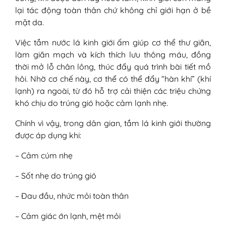
lại tác động toàn thân chứ không chỉ giới hạn ở bề
mặt da.
Việc tắm nước lá kinh giới ấm giúp cơ thể thư giãn,
làm giãn mạch và kích thích lưu thông máu, đồng
thời mở lỗ chân lông, thúc đẩy quá trình bài tiết mồ
hôi. Nhờ cơ chế này, cơ thể có thể đẩy “hàn khí” (khí
lạnh) ra ngoài, từ đó hỗ trợ cải thiện các triệu chứng
khó chịu do trúng gió hoặc cảm lạnh nhẹ.
Chính vì vậy, trong dân gian, tắm lá kinh giới thường
được áp dụng khi:
– Cảm cúm nhẹ
– Sốt nhẹ do trúng gió
– Đau đầu, nhức mỏi toàn thân
– Cảm giác ớn lạnh, mệt mỏi