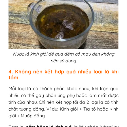
Nước lá kinh giới để qua đêm có màu đen không
nên sử dụng.
4. Không nên kết hợp quá nhiều loại lá khi
tắm
Mỗi loại lá có thành phần khác nhau, khi trộn quá
nhiều có thể gây phản ứng phụ hoặc làm mất dược
tính của nhau. Chỉ nên kết hợp tối đa 2 loại lá có tính
chất tương đồng. Ví dụ: Kinh giới + Tía tô hoặc Kinh
giới + Mướp đắng
Tóm lại,
tắm bằng lá kinh giới
là liệu pháp “vàng” từ