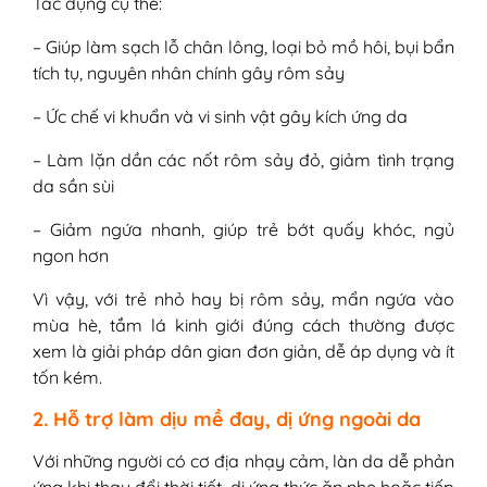
Tác dụng cụ thể:
– Giúp làm sạch lỗ chân lông, loại bỏ mồ hôi, bụi bẩn
tích tụ, nguyên nhân chính gây rôm sảy
– Ức chế vi khuẩn và vi sinh vật gây kích ứng da
– Làm lặn dần các nốt rôm sảy đỏ, giảm tình trạng
da sần sùi
– Giảm ngứa nhanh, giúp trẻ bớt quấy khóc, ngủ
ngon hơn
Vì vậy, với trẻ nhỏ hay bị rôm sảy, mẩn ngứa vào
mùa hè, tắm lá kinh giới đúng cách thường được
xem là giải pháp dân gian đơn giản, dễ áp dụng và ít
tốn kém.
2. Hỗ trợ làm dịu mề đay, dị ứng ngoài da
Với những người có cơ địa nhạy cảm, làn da dễ phản
ứng khi thay đổi thời tiết, dị ứng thức ăn nhẹ hoặc tiếp