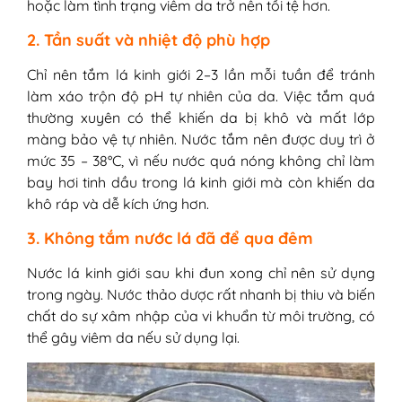
hoặc làm tình trạng viêm da trở nên tồi tệ hơn.
2. Tần suất và nhiệt độ phù hợp
Chỉ nên tắm lá kinh giới 2–3 lần mỗi tuần để tránh
làm xáo trộn độ pH tự nhiên của da. Việc tắm quá
thường xuyên có thể khiến da bị khô và mất lớp
màng bảo vệ tự nhiên. Nước tắm nên được duy trì ở
mức 35 – 38°C, vì nếu nước quá nóng không chỉ làm
bay hơi tinh dầu trong lá kinh giới mà còn khiến da
khô ráp và dễ kích ứng hơn.
3. Không tắm nước lá đã để qua đêm
Nước lá kinh giới sau khi đun xong chỉ nên sử dụng
trong ngày. Nước thảo dược rất nhanh bị thiu và biến
chất do sự xâm nhập của vi khuẩn từ môi trường, có
thể gây viêm da nếu sử dụng lại.