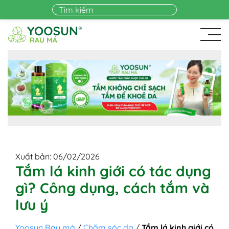
Skip to main content
Xuất bản: 06/02/2026
Tắm lá kinh giới có tác dụng
gì? Công dụng, cách tắm và
lưu ý
Yoosun Rau má
/
Chăm sóc da
/
Tắm lá kinh giới có