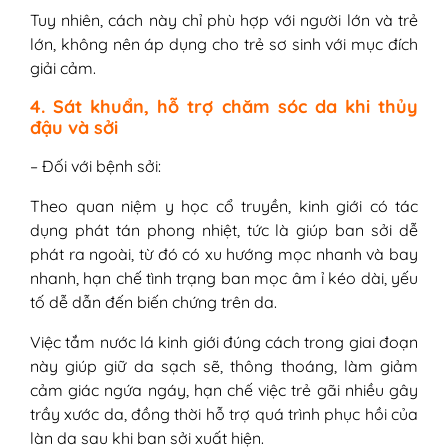
Tuy nhiên, cách này chỉ phù hợp với người lớn và trẻ
lớn, không nên áp dụng cho trẻ sơ sinh với mục đích
giải cảm.
4. Sát khuẩn, hỗ trợ chăm sóc da khi thủy
đậu và sởi
– Đối với bệnh sởi:
Theo quan niệm y học cổ truyền, kinh giới có tác
dụng phát tán phong nhiệt, tức là giúp ban sởi dễ
phát ra ngoài, từ đó có xu hướng mọc nhanh và bay
nhanh, hạn chế tình trạng ban mọc âm ỉ kéo dài, yếu
tố dễ dẫn đến biến chứng trên da.
Việc tắm nước lá kinh giới đúng cách trong giai đoạn
này giúp giữ da sạch sẽ, thông thoáng, làm giảm
cảm giác ngứa ngáy, hạn chế việc trẻ gãi nhiều gây
trầy xước da, đồng thời hỗ trợ quá trình phục hồi của
làn da sau khi ban sởi xuất hiện.