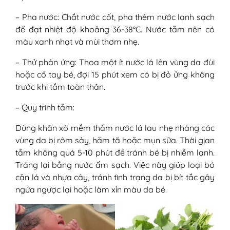
– Pha nước: Chắt nước cốt, pha thêm nước lạnh sạch
để đạt nhiệt độ khoảng 36-38°C. Nước tắm nên có
màu xanh nhạt và mùi thơm nhẹ.
– Thử phản ứng: Thoa một ít nước lá lên vùng da đùi
hoặc cổ tay bé, đợi 15 phút xem có bị đỏ ửng không
trước khi tắm toàn thân.
– Quy trình tắm:
Dùng khăn xô mềm thấm nước lá lau nhẹ nhàng các
vùng da bị rôm sảy, hăm tã hoặc mụn sữa. Thời gian
tắm không quá 5-10 phút để tránh bé bị nhiễm lạnh.
Tráng lại bằng nước ấm sạch. Việc này giúp loại bỏ
cặn lá và nhựa cây, tránh tình trạng da bị bít tắc gây
ngứa ngược lại hoặc làm xỉn màu da bé.