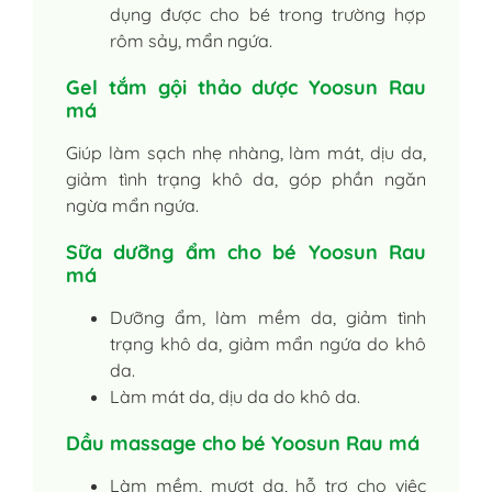
dụng được cho bé trong trường hợp
rôm sảy, mẩn ngứa.
Gel tắm gội thảo dược Yoosun Rau
má
Giúp làm sạch nhẹ nhàng, làm mát, dịu da,
giảm tình trạng khô da, góp phần ngăn
ngừa mẩn ngứa.
Sữa dưỡng ẩm cho bé Yoosun Rau
má
Dưỡng ẩm, làm mềm da, giảm tình
trạng khô da, giảm mẩn ngứa do khô
da.
Làm mát da, dịu da do khô da.
Dầu massage cho bé Yoosun Rau má
Làm mềm, mượt da, hỗ trợ cho việc