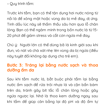
– Quy trình tắm:
Trước khi tắm, bạn có thể tận dụng hơi nước nóng từ
nồi lá để xông mặt hoặc vùng da bị mề đay, dị ứng.
Tinh dầu lúc này sẽ thẩm thấu sâu hơn qua lỗ chân
lông. Bạn có thể ngâm mình trong bồn nước lá từ 15-
20 phút để giảm stress và cắt cơn ngứa mề đay.
Chú ý: Người lớn có thể dùng bã lá kinh giới sau khi
đun, vò nát và chà xát nhẹ lên vùng da bị ngứa (điều
này tuyệt đối không áp dụng cho trẻ em).
Bước 3: Tráng lại bằng nước sạch và thoa
dưỡng ẩm da
Sau khi tắm nước lá, bắt buộc phải tắm lại bằng
nước ấm sạch để rửa trôi nhựa lá và cặn bẩn bám
trên da, tránh gây bít tắc lỗ chân lông hoặc gây
ngứa ngược lại. Nhớ là thoa kem dưỡng ngay sau
khi tắm để giúp cân bằng lại độ pH và độ ẩm tự