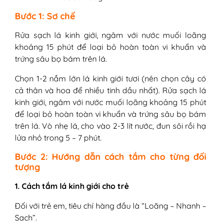
Bước 1: Sơ chế
Rửa sạch lá kinh giới, ngâm với nước muối loãng
khoảng 15 phút để loại bỏ hoàn toàn vi khuẩn và
trứng sâu bọ bám trên lá.
Chọn 1-2 nắm lớn lá kinh giới tươi (nên chọn cây có
cả thân và hoa để nhiều tinh dầu nhất). Rửa sạch lá
kinh giới, ngâm với nước muối loãng khoảng 15 phút
để loại bỏ hoàn toàn vi khuẩn và trứng sâu bọ bám
trên lá. Vò nhẹ lá, cho vào 2-3 lít nước, đun sôi rồi hạ
lửa nhỏ trong 5 – 7 phút.
Bước 2: Hướng dẫn cách tắm cho từng đối
tượng
1. Cách tắm lá kinh giới cho trẻ
Đối với trẻ em, tiêu chí hàng đầu là “Loãng – Nhanh –
Sạch”.