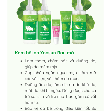
Kem bôi da Yoosun Rau má
Làm thơm, chăm sóc và dưỡng da,
giúp da mềm mịn.
Góp phần ngăn ngừa mụn. Làm mờ
các vết sẹo, vết thâm do mụn.
Dưỡng ẩm da, làm dịu da do khô da,
mát da khi bị ngứa. Dùng được cho cả
trẻ sơ sinh và trẻ nhỏ, bao gồm cả vết
hăm tã.
Bảo vệ da bé trong điều kiện tốt. Sử