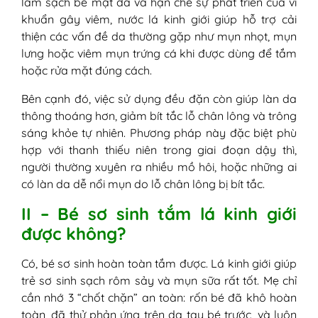
làm sạch bề mặt da và hạn chế sự phát triển của vi
khuẩn gây viêm, nước lá kinh giới giúp hỗ trợ cải
thiện các vấn đề da thường gặp như mụn nhọt, mụn
lưng hoặc viêm mụn trứng cá khi được dùng để tắm
hoặc rửa mặt đúng cách.
Bên cạnh đó, việc sử dụng đều đặn còn giúp làn da
thông thoáng hơn, giảm bít tắc lỗ chân lông và trông
sáng khỏe tự nhiên. Phương pháp này đặc biệt phù
hợp với thanh thiếu niên trong giai đoạn dậy thì,
người thường xuyên ra nhiều mồ hôi, hoặc những ai
có làn da dễ nổi mụn do lỗ chân lông bị bít tắc.
II – Bé sơ sinh tắm lá kinh giới
được không?
Có, bé sơ sinh hoàn toàn tắm được. Lá kinh giới giúp
trẻ sơ sinh sạch rôm sảy và mụn sữa rất tốt. Mẹ chỉ
cần nhớ 3 “chốt chặn” an toàn: rốn bé đã khô hoàn
toàn, đã thử phản ứng trên da tay bé trước, và luôn