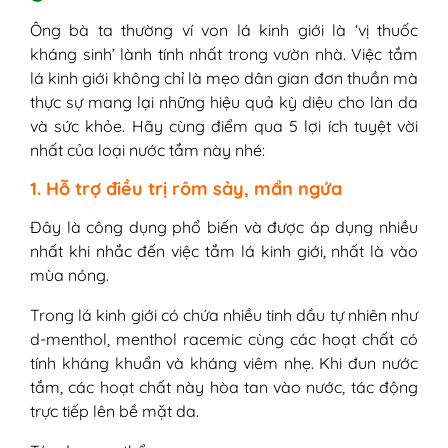
lớn
Ông bà ta thường ví von lá kinh giới là ‘vị thuốc
Bước 1: Sơ chế
kháng sinh’ lành tính nhất trong vườn nhà. Việc tắm
Bước 2: Hướng dẫn cách tắm cho
lá kinh giới không chỉ là mẹo dân gian đơn thuần mà
từng đối tượng
thực sự mang lại những hiệu quả kỳ diệu cho làn da
Bước 3: Tráng lại bằng nước sạch và
và sức khỏe. Hãy cùng điểm qua 5 lợi ích tuyệt vời
thoa dưỡng ẩm da
nhất của loại nước tắm này nhé:
IV - Những lưu ý khi tắm cây kinh giới
1. Tuyệt đối không tắm khi da có vết
1. Hỗ trợ điều trị rôm sảy, mẩn ngứa
thương hở
2. Tần suất và nhiệt độ phù hợp
Đây là công dụng phổ biến và được áp dụng nhiều
3. Không tắm nước lá đã để qua đêm
nhất khi nhắc đến việc tắm lá kinh giới, nhất là vào
4. Không nên kết hợp quá nhiều loại
mùa nóng.
lá khi tắm
Trong lá kinh giới có chứa nhiều tinh dầu tự nhiên như
d-menthol, menthol racemic cùng các hoạt chất có
tính kháng khuẩn và kháng viêm nhẹ. Khi đun nước
tắm, các hoạt chất này hòa tan vào nước, tác động
trực tiếp lên bề mặt da.