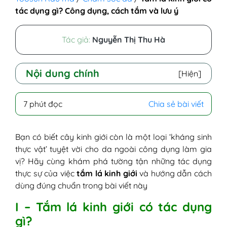
tác dụng gì? Công dụng, cách tắm và lưu ý
Tác giả:
Nguyễn Thị Thu Hà
Nội dung chính
[Hiện]
I - Tắm lá kinh giới có tác dụng gì?
7 phút đọc
Chia sẻ bài viết
1. Hỗ trợ điều trị rôm sảy, mẩn ngứa
2. Hỗ trợ làm dịu mề đay, dị ứng
ngoài da
Bạn có biết cây kinh giới còn là một loại ‘kháng sinh
3. Giúp giải cảm, khu phong tán hàn
thực vật’ tuyệt vời cho da ngoài công dụng làm gia
4. Sát khuẩn, hỗ trợ chăm sóc da khi
vị? Hãy cùng khám phá tường tận những tác dụng
thủy đậu và sởi
thực sự của việc
tắm lá kinh giới
và hướng dẫn cách
5. Làm sáng da và hỗ trợ trị mụn
dùng đúng chuẩn trong bài viết này
nhọt
I – Tắm lá kinh giới có tác dụng
II - Bé sơ sinh tắm lá kinh giới được không?
gì?
III - Cách tắm lá kinh giới cho bé và người