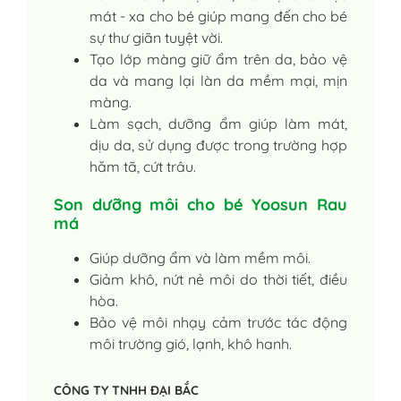
mát - xa cho bé giúp mang đến cho bé
sự thư giãn tuyệt vời.
Tạo lớp màng giữ ẩm trên da, bảo vệ
da và mang lại làn da mềm mại, mịn
màng.
Làm sạch, dưỡng ẩm giúp làm mát,
dịu da, sử dụng được trong trường hợp
hăm tã, cứt trâu.
Son dưỡng môi cho bé Yoosun Rau
má
Giúp dưỡng ẩm và làm mềm môi.
Giảm khô, nứt nẻ môi do thời tiết, điều
hòa.
Bảo vệ môi nhạy cảm trước tác động
môi trường gió, lạnh, khô hanh.
CÔNG TY TNHH ĐẠI BẮC