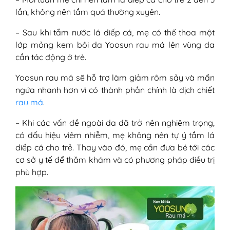
lần, không nên tắm quá thường xuyên.
– Sau khi tắm nước lá diếp cá, mẹ có thể thoa một
lớp mỏng kem bôi da Yoosun rau má lên vùng da
cần tác động ở trẻ.
Yoosun rau má sẽ hỗ trợ làm giảm rôm sảy và mẩn
ngứa nhanh hơn vì có thành phần chính là dịch chiết
rau má
.
– Khi các vấn đề ngoài da đã trở nên nghiêm trọng,
có dấu hiệu viêm nhiễm, mẹ không nên tự ý tắm lá
diếp cá cho trẻ. Thay vào đó, mẹ cần đưa bé tới các
cơ sở y tế để thăm khám và có phương pháp điều trị
phù hợp.