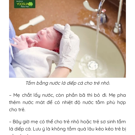
Tắm bằng nước lá diếp cá cho trẻ nhỏ.
– Mẹ chắt lấy nước, còn phần bã thì bỏ đi. Mẹ pha
thêm nước mát để có nhiệt độ nước tắm phù hợp
cho trẻ.
– Bây giờ mẹ có thể cho trẻ nhỏ hoặc trẻ sơ sinh tắm
lá diếp cá. Lưu ý là không tắm quá lâu kẻo kẻo trẻ bị