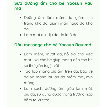
Sữa dưỡng ẩm cho bé Yoosun Rau
má
Dưỡng ẩm, làm mềm da, giảm tình
trạng khô da, giảm mẩn ngứa do khô
da.
Làm mát da, dịu da do khô da.
Dầu massage cho bé Yoosun Rau má
Làm mềm, mượt da, hỗ trợ cho việc
mát - xa cho bé giúp mang đến cho bé
sự thư giãn tuyệt vời.
Tạo lớp màng giữ ẩm trên da, bảo vệ
da và mang lại làn da mềm mại, mịn
màng.
Làm sạch, dưỡng ẩm giúp làm mát,
dịu da, sử dụng được trong trường hợp
hăm tã, cứt trâu.