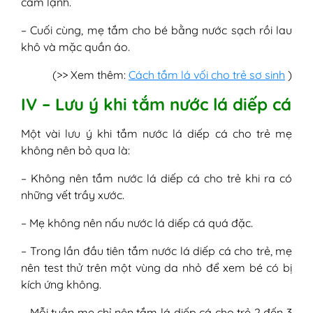
cảm lạnh.
– Cuối cùng, mẹ tắm cho bé bằng nước sạch rồi lau
khô và mặc quần áo.
(>> Xem thêm:
Cách tắm lá vối cho trẻ sơ sinh
)
IV – Lưu ý khi tắm nước lá diếp cá
Một vài lưu ý khi tắm nước lá diếp cá cho trẻ mẹ
không nên bỏ qua là:
– Không nên tắm nước lá diếp cá cho trẻ khi ra có
những vết trầy xước.
– Mẹ không nên nấu nước lá diếp cá quá đặc.
– Trong lần đầu tiên tắm nước lá diếp cá cho trẻ, mẹ
nên test thử trên một vùng da nhỏ để xem bé có bị
kích ứng không.
– Mỗi tuần mẹ chỉ nên tắm lá diếp cá cho trẻ 2 đến 3