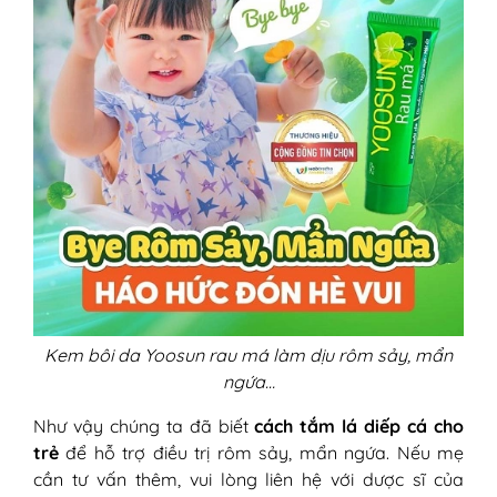
Kem bôi da Yoosun rau má làm dịu rôm sảy, mẩn
ngứa…
Như vậy chúng ta đã biết
cách tắm lá diếp cá cho
trẻ
để hỗ trợ điều trị rôm sảy, mẩn ngứa. Nếu mẹ
cần tư vấn thêm, vui lòng liên hệ với dược sĩ của