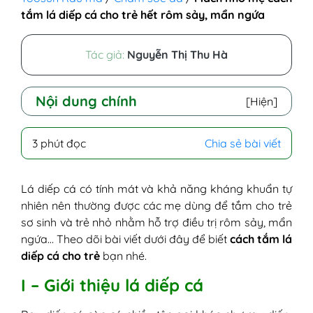
tắm lá diếp cá cho trẻ hết rôm sảy, mẩn ngứa
Tác giả:
Nguyễn Thị Thu Hà
Nội dung chính
[Hiện]
I - Giới thiệu lá diếp cá
3 phút đọc
Chia sẻ bài viết
II - Tắm lá diếp cá có tác dụng gì?
III - Cách tắm bằng lá diếp cá trị rôm sảy,
mẩn ngứa cho bé
Lá diếp cá có tính mát và khả năng kháng khuẩn tự
IV - Lưu ý khi tắm nước lá diếp cá
nhiên nên thường được các mẹ dùng để tắm cho trẻ
sơ sinh và trẻ nhỏ nhằm hỗ trợ điều trị rôm sảy, mẩn
ngứa… Theo dõi bài viết dưới đây để biết
cách tắm lá
diếp cá cho trẻ
bạn nhé.
I – Giới thiệu lá diếp cá