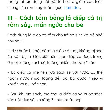
mang lại tác dụng nổi bật là hỗ trợ giảm các triệu
chứng của rôm sảy, mẩn ngứa,
hăm da
…
III – Cách tắm bằng lá diếp cá trị
rôm sảy, mẩn ngứa cho bé
Cách dùng lá diếp cá tắm cho trẻ sơ sinh và trẻ nhỏ
như sau:
– Mẹ chuẩn bị một nắm lá diếp cá tươi, không bị héo
úa, sâu bệnh. Đặc biệt nên chọn diếp cá được trồng
ở môi trường sạch sẽ, không nhiễm thuốc trừ sâu.
– Lá diếp cá mẹ nên rửa sạch sẽ với nước. Có thể
ngâm nước muối loãng để loại bỏ được nhiều vi
khuẩn và bụi bẩn hơn.
– Sau khi rửa sạch, mẹ cho lá diếp cá và nước sạch
vào nồi, đun sôi khoảng 3 phút thì tắt bếp.