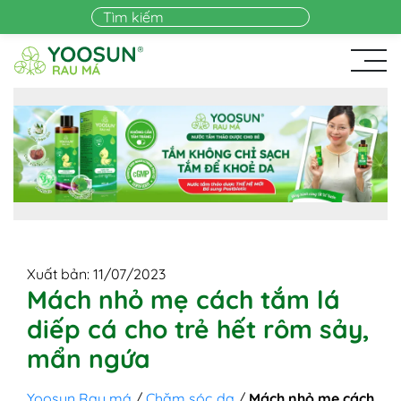
Skip to main content
Xuất bản: 11/07/2023
Mách nhỏ mẹ cách tắm lá
diếp cá cho trẻ hết rôm sảy,
mẩn ngứa
Yoosun Rau má
/
Chăm sóc da
/
Mách nhỏ mẹ cách