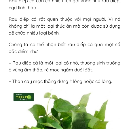
Rau diếp cá còn có nhiều tên gọi khác như rau diếp,
ngư tinh thảo…
Rau diếp cá rất quen thuộc với mọi người. Vì nó
không chỉ là một loại thức ăn mà còn được sử dụng
để chữa nhiều loại bệnh.
Chúng ta có thể nhận biết rau diếp cá qua một số
đặc điểm như:
– Rau diếp cá là một loại cỏ nhỏ, thường sinh trưởng
ở vùng ẩm thấp, rễ mọc ngầm dưới đất.
– Thân cây mọc thẳng đứng ít lông hoặc có lông.