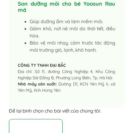
Son dưỡng môi cho bé Yoosun Rau
má
Giúp dưỡng ẩm và làm mềm môi.
Giảm khô, nứt nẻ môi do thời tiết, điều
hòa.
Bảo vệ môi nhạy cảm trước tác động
môi trường gió, lạnh, khô hanh.
CÔNG TY TNHH ĐẠI BẮC
Địa chỉ: Số 11, đường Công Nghiệp 4, Khu Công
Nghiệp Sài Đồng B, Phường Long Biên, Tp. Hà Nội
Nhà máy sản xuất:
Đường D1, KCN Yên Mỹ II, xã
Yên Mỹ, tỉnh Hưng Yên
Để lại bình chọn cho bài viết của chúng tôi: