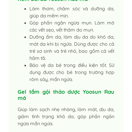
Làm thơm, chăm sóc và dưỡng da,
giúp da mềm mịn.
Góp phần ngăn ngừa mụn. Làm mờ
các vết sẹo, vết thâm do mụn.
Dưỡng ẩm da, làm dịu da do khô da,
mát da khi bị ngứa. Dùng được cho cả
trẻ sơ sinh và trẻ nhỏ, bao gồm cả vết
hăm tã.
Bảo vệ da bé trong điều kiện tốt. Sử
dụng được cho bé trong trường hợp
rôm sảy, mẩn ngứa.
Gel tắm gội thảo dược Yoosun Rau
má
Giúp làm sạch nhẹ nhàng, làm mát, dịu da,
giảm tình trạng khô da, góp phần ngăn
ngừa mẩn ngứa.