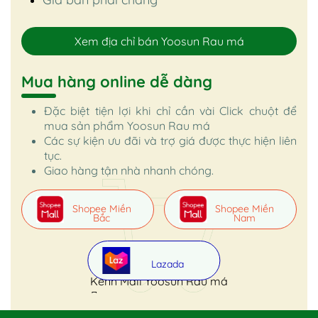
Xem địa chỉ bán Yoosun Rau má
Mua hàng online dễ dàng
Đặc biệt tiện lợi khi chỉ cần vài Click chuột để
mua sản phẩm Yoosun Rau má
Các sự kiện ưu đãi và trợ giá được thực hiện liên
tục.
Giao hàng tận nhà nhanh chóng.
Shopee Miền
Shopee Miền
Bắc
Nam
Lazada
Kênh Mall Yoosun Rau má