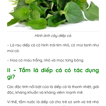
Hình ảnh cây diếp cá.
– Lá rau diếp cá có hình trái tim nhỏ, có mùi tanh như
mùi cá.
– Hoa có màu trắng, nhỏ và mọc từng bông.
II – Tắm lá diếp cá có tác dụng
gì?
Các đặc tính nổi bật của lá diếp cá là thanh nhiệt, giải
độc, kháng khuẩn và kháng viêm mạnh mẽ.
Vì thế, tắm nước lá diếp cá cho trẻ sơ sinh và trẻ nhỏ