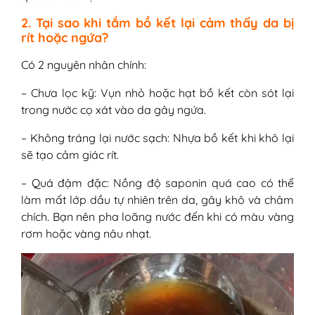
2. Tại sao khi tắm bồ kết lại cảm thấy da bị
rít hoặc ngứa?
Có 2 nguyên nhân chính:
– Chưa lọc kỹ: Vụn nhỏ hoặc hạt bồ kết còn sót lại
trong nước cọ xát vào da gây ngứa.
– Không tráng lại nước sạch: Nhựa bồ kết khi khô lại
sẽ tạo cảm giác rít.
– Quá đậm đặc: Nồng độ saponin quá cao có thể
làm mất lớp dầu tự nhiên trên da, gây khô và châm
chích. Bạn nên pha loãng nước đến khi có màu vàng
rơm hoặc vàng nâu nhạt.