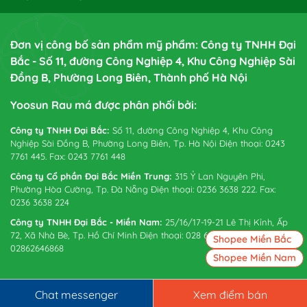
Đơn vị công bố sản phẩm mỹ phẩm: Công ty TNHH Đại
Bắc - Số 11, đường Công Nghiệp 4, Khu Công Nghiệp Sài
Đồng B, Phường Long Biên, Thành phố Hà Nội
Yoosun Rau má được phân phối bởi:
Công ty TNHH Đại Bắc:
Số 11, đường Công Nghiệp 4, Khu Công
Nghiệp Sài Đồng B, Phường Long Biên, Tp. Hà Nội Điện thoại: 0243
7761 445. Fax: 0243 7761 448
Công ty Cổ phần Đại Bắc Miền Trung:
315 Ỷ Lan Nguyên Phi,
Phường Hòa Cường, Tp. Đà Nẵng Điện thoại: 0236 3638 222. Fax:
0236 3638 224
Công ty TNHH Đại Bắc - Miền Nam:
25/16/17-19-21 Lê Thị Kỉnh, Ấp
72, Xã Nhà Bè, Tp. Hồ Chí Minh Điện thoại: 028 6265 0738. Fax:
Shopee Miền Bắc
02862646868
Shopee Miền Nam
Chat messenger
Xem điểm bán