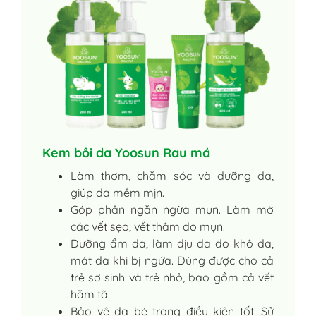
Kem bôi da Yoosun Rau má
Làm thơm, chăm sóc và dưỡng da,
giúp da mềm mịn.
Góp phần ngăn ngừa mụn. Làm mờ
các vết sẹo, vết thâm do mụn.
Dưỡng ẩm da, làm dịu da do khô da,
mát da khi bị ngứa. Dùng được cho cả
trẻ sơ sinh và trẻ nhỏ, bao gồm cả vết
hăm tã.
Bảo vệ da bé trong điều kiện tốt. Sử