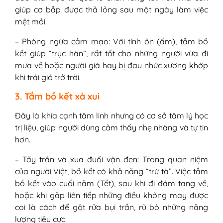
giúp cơ bắp được thả lỏng sau một ngày làm việc
mệt mỏi.
– Phòng ngừa cảm mạo: Với tính ôn (ấm), tắm bồ
kết giúp “trục hàn”, rất tốt cho những người vừa đi
mưa về hoặc người già hay bị đau nhức xương khớp
khi trái gió trở trời.
3. Tắm bồ kết xả xui
Đây là khía cạnh tâm linh nhưng có cơ sở tâm lý học
trị liệu, giúp người dùng cảm thấy nhẹ nhàng và tự tin
hơn.
– Tẩy trần và xua đuổi vận đen: Trong quan niệm
của người Việt, bồ kết có khả năng “trừ tà”. Việc tắm
bồ kết vào cuối năm (Tết), sau khi đi đám tang về,
hoặc khi gặp liên tiếp những điều không may được
coi là cách để gột rửa bụi trần, rũ bỏ những năng
lượng tiêu cực.