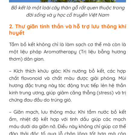
Bồ kết là một loài cây thân gỗ rất quen thuộc trong
đời sống và y học cổ truyền Việt Nam
2. Thư giãn tinh thần và hỗ trợ lưu thông khí
huyết
Tắm bồ kết không chỉ là làm sạch cơ thể mà còn là
một liệu pháp Aromatherapy (Trị liệu bằng hương
thơm) dân gian.
– Kích thích khứu giác: Khi nướng bồ kết, các hợp
chất flavonoid và chất màu được giải phóng. Mùi
hương đặc trưng này tác động trực tiếp lên hệ thần
kinh trung ương, giúp giảm căng thẳng (stress) và trị
chứng đau đầu do trúng gió.
– Giãn mạch, lưu thông máu: Khi tắm nước bồ kết
ấm, nhiệt độ kết hợp với tinh dầu giúp các mạch
máu dưới da giãn nở. Điều này không chỉ giúp cơ thể
đào thải độc tố qua lỗ chân lông tốt hơn mà còn