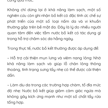
Không chỉ dừng lại ở khả năng làm sạch, một số
nghiên cứu còn ghi nhận bồ kết có đặc tính ức chế sự
phát triển của một số loại nấm da và vi khuẩn
thường gặp trên bề mặt da. Đây là lý do nhiều người
quan tâm đến việc tắm nước bồ kết có tác dụng gì
trong hỗ trợ chăm sóc da hằng ngày.
Trong thực tế, nước bồ kết thường được áp dụng để:
– Hỗ trợ cải thiện mụn lưng và viêm nang lông: Nhờ
khả năng làm sạch và giúp lỗ chân lông thông
thoáng, tình trạng sưng tấy nhẹ có thể được cải thiện
dần.
– Làm dịu da trong các trường hợp chàm, tổ đỉa mức
độ nhẹ: Nước bồ kết giúp giảm cảm giác ngứa mà
không gây kích ứng mạnh như một số chất tẩy rửa
tổng hợp.