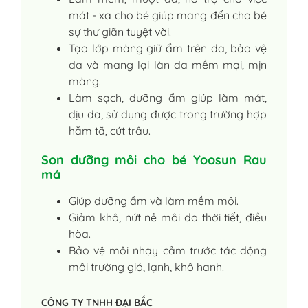
mát - xa cho bé giúp mang đến cho bé
sự thư giãn tuyệt vời.
Tạo lớp màng giữ ẩm trên da, bảo vệ
da và mang lại làn da mềm mại, mịn
màng.
Làm sạch, dưỡng ẩm giúp làm mát,
dịu da, sử dụng được trong trường hợp
hăm tã, cứt trâu.
Son dưỡng môi cho bé Yoosun Rau
má
Giúp dưỡng ẩm và làm mềm môi.
Giảm khô, nứt nẻ môi do thời tiết, điều
hòa.
Bảo vệ môi nhạy cảm trước tác động
môi trường gió, lạnh, khô hanh.
CÔNG TY TNHH ĐẠI BẮC