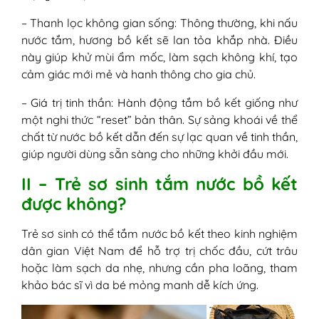
– Thanh lọc không gian sống: Thông thường, khi nấu
nước tắm, hương bồ kết sẽ lan tỏa khắp nhà. Điều
này giúp khử mùi ẩm mốc, làm sạch không khí, tạo
cảm giác mới mẻ và hanh thông cho gia chủ.
– Giá trị tinh thần: Hành động tắm bồ kết giống như
một nghi thức “reset” bản thân. Sự sảng khoái về thể
chất từ nước bồ kết dẫn đến sự lạc quan về tinh thần,
giúp người dùng sẵn sàng cho những khởi đầu mới.
II – Trẻ sơ sinh tắm nước bồ kết
được không?
Trẻ sơ sinh có thể tắm nước bồ kết theo kinh nghiệm
dân gian Việt Nam để hỗ trợ trị chốc đầu, cứt trâu
hoặc làm sạch da nhẹ, nhưng cần pha loãng, tham
khảo bác sĩ vì da bé mỏng manh dễ kích ứng.