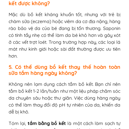
kết được không?
Mặc dù bồ kết kháng khuẩn tốt, nhưng với trẻ bị
chàm sữa (eczema) hoặc viêm da cơ địa nặng, hàng
rào bảo vệ da của bé đang bị tổn thương. Saponin
có tính tẩy nhẹ có thể làm da bé khô hơn và gây xót
ở các vết trợt loét. Trong trường hợp này, các loại lá
mát như kinh giới hoặc sài đất thường được ưu tiên
hơn.
5. Có thể dùng bồ kết thay thế hoàn toàn
sữa tắm hàng ngày không?
Không nên lạm dụng cách tắm bồ kết. Bạn chỉ nên
tắm bồ kết 1-2 lần/tuần như một liệu pháp chăm sóc
da chuyên sâu hoặc thư giãn. Việc dùng hàng ngày
có thể làm thay đổi độ pH tự nhiên của da, khiến da
dễ bị khô.
Tóm lại,
tắm bằng bồ kết
là một cách làm sạch tự