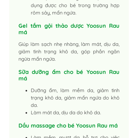
dụng được cho bé trong trường hợp
rôm sảy, mẩn ngứa.
Gel tắm gội thảo dược Yoosun Rau
má
Giúp làm sạch nhẹ nhàng, làm mát, dịu da,
giảm tình trạng khô da, góp phần ngăn
ngừa mẩn ngứa.
Sữa dưỡng ẩm cho bé Yoosun Rau
má
Dưỡng ẩm, làm mềm da, giảm tình
trạng khô da, giảm mẩn ngứa do khô
da.
Làm mát da, dịu da do khô da.
Dầu massage cho bé Yoosun Rau má
Làm mềm, mượt da, hỗ trợ cho việc