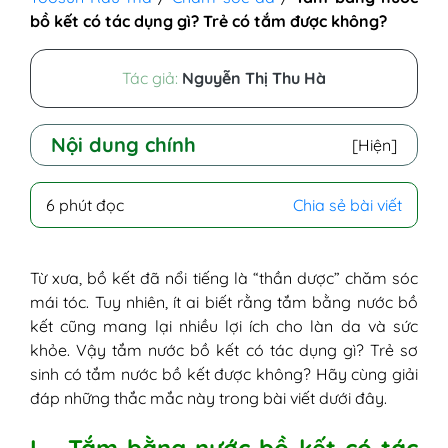
bồ kết có tác dụng gì? Trẻ có tắm được không?
Tác giả:
Nguyễn Thị Thu Hà
Nội dung chính
[Hiện]
I - Tắm bằng nước bồ kết có tác dụng gì?
6 phút đọc
Chia sẻ bài viết
1. Kháng khuẩn và hỗ trợ điều trị
bệnh ngoài da
2. Thư giãn tinh thần và hỗ trợ lưu
Từ xưa, bồ kết đã nổi tiếng là “thần dược” chăm sóc
thông khí huyết
mái tóc. Tuy nhiên, ít ai biết rằng tắm bằng nước bồ
3. Tắm bồ kết xả xui
kết cũng mang lại nhiều lợi ích cho làn da và sức
II - Trẻ sơ sinh tắm nước bồ kết được
khỏe. Vậy tắm nước bồ kết có tác dụng gì? Trẻ sơ
không?
sinh có tắm nước bồ kết được không? Hãy cùng giải
III - Cách tắm bồ kết cho trẻ và người lớn
đáp những thắc mắc này trong bài viết dưới đây.
1. Các bước tắm nước bồ kết cho trẻ
sơ sinh
I – Tắm bằng nước bồ kết có tác