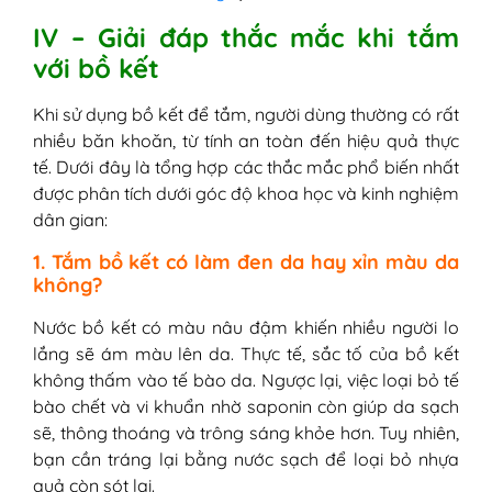
IV – Giải đáp thắc mắc khi tắm
với bồ kết
Khi sử dụng bồ kết để tắm, người dùng thường có rất
nhiều băn khoăn, từ tính an toàn đến hiệu quả thực
tế. Dưới đây là tổng hợp các thắc mắc phổ biến nhất
được phân tích dưới góc độ khoa học và kinh nghiệm
dân gian:
1. Tắm bồ kết có làm đen da hay xỉn màu da
không?
Nước bồ kết có màu nâu đậm khiến nhiều người lo
lắng sẽ ám màu lên da. Thực tế, sắc tố của bồ kết
không thấm vào tế bào da. Ngược lại, việc loại bỏ tế
bào chết và vi khuẩn nhờ saponin còn giúp da sạch
sẽ, thông thoáng và trông sáng khỏe hơn. Tuy nhiên,
bạn cần tráng lại bằng nước sạch để loại bỏ nhựa
quả còn sót lại.