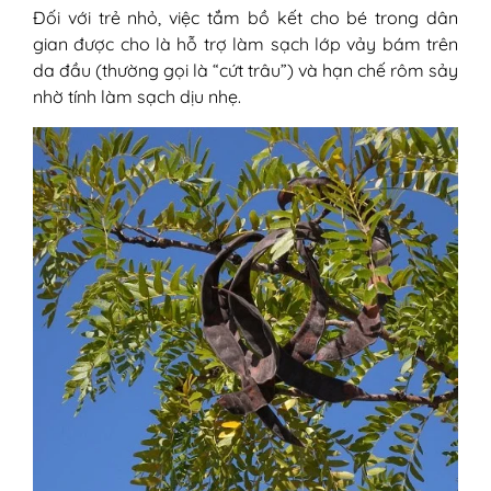
Đối với trẻ nhỏ, việc tắm bồ kết cho bé trong dân
gian được cho là hỗ trợ làm sạch lớp vảy bám trên
da đầu (thường gọi là “cứt trâu”) và hạn chế rôm sảy
nhờ tính làm sạch dịu nhẹ.