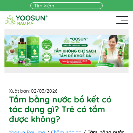
Skip to main content
Xuất bản: 02/03/2026
Tắm bằng nước bồ kết có
tác dụng gì? Trẻ có tắm
được không?
Yoosun Rau má
/
Chăm sóc da
/
Tắm bằng nước