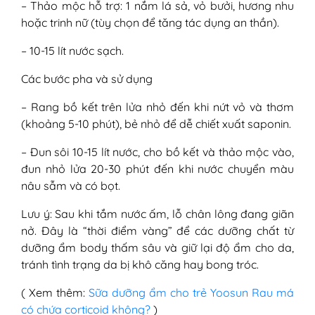
– Thảo mộc hỗ trợ: 1 nắm lá sả, vỏ bưởi, hương nhu
hoặc trinh nữ (tùy chọn để tăng tác dụng an thần).
– 10-15 lít nước sạch.
Các bước pha và sử dụng
– Rang bồ kết trên lửa nhỏ đến khi nứt vỏ và thơm
(khoảng 5-10 phút), bẻ nhỏ để dễ chiết xuất saponin.
– Đun sôi 10-15 lít nước, cho bồ kết và thảo mộc vào,
đun nhỏ lửa 20-30 phút đến khi nước chuyển màu
nâu sẫm và có bọt.
Lưu ý: Sau khi tắm nước ấm, lỗ chân lông đang giãn
nở. Đây là “thời điểm vàng” để các dưỡng chất từ
dưỡng ẩm body thấm sâu và giữ lại độ ẩm cho da,
tránh tình trạng da bị khô căng hay bong tróc.
( Xem thêm:
Sữa dưỡng ẩm cho trẻ Yoosun Rau má
có chứa corticoid không?
)