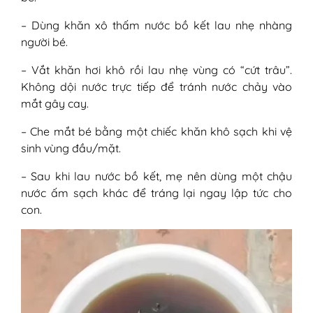
– Dùng khăn xô thấm nước bồ kết lau nhẹ nhàng
người bé.
– Vắt khăn hơi khô rồi lau nhẹ vùng có “cứt trâu”.
Không dội nước trực tiếp để tránh nước chảy vào
mắt gây cay.
– Che mắt bé bằng một chiếc khăn khô sạch khi vệ
sinh vùng đầu/mặt.
– Sau khi lau nước bồ kết, mẹ nên dùng một chậu
nước ấm sạch khác để tráng lại ngay lập tức cho
con.