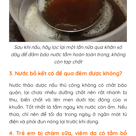
Sau khi nấu, hãy lọc lại một lần nữa qua khăn xô
dày để đảm bảo nước tắm hoàn toàn trong, không
còn tạp chất
3. Nước bồ kết có để qua đêm được không?
Nước thảo dược nấu thủ công không có chất bảo
quản, lại chứa nhiều dưỡng chất nên rất nhanh bị
thiu, biến chất và lên men dưới tác động của vi
khuẩn. Tốt nhất là tắm ngay khi nước còn ấm. Nếu
thừa, chỉ nên để tối đa trong ngày ở ngăn mát tủ
điện và phải đun nóng lại trước khi dùng.
4. Trẻ em bị chàm sữa, viêm da có tắm bồ