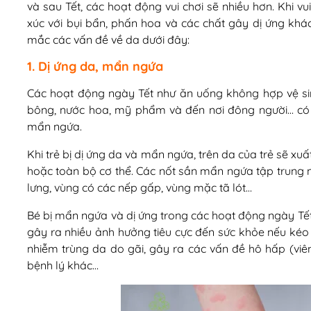
và sau Tết, các hoạt động vui chơi sẽ nhiều hơn. Khi vui 
xúc với bụi bẩn, phấn hoa và các chất gây dị ứng khác
mắc các vấn đề về da dưới đây:
1. Dị ứng da, mẩn ngứa
Các hoạt động ngày Tết như ăn uống không hợp vệ sinh
bông, nước hoa, mỹ phẩm và đến nơi đông người… có t
mẩn ngứa.
Khi trẻ bị dị ứng da và mẩn ngứa, trên da của trẻ sẽ x
hoặc toàn bộ cơ thể. Các nốt sần mẩn ngứa tập trung n
lưng, vùng có các nếp gấp, vùng mặc tã lót…
Bé bị mẩn ngứa và dị ứng trong các hoạt động ngày Tết
gây ra nhiều ảnh hưởng tiêu cực đến sức khỏe nếu kéo 
nhiễm trùng da do gãi, gây ra các vấn đề hô hấp (viê
bệnh lý khác…