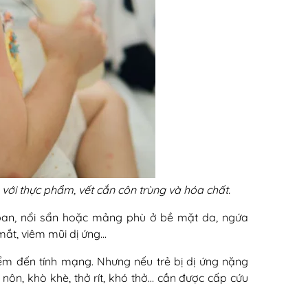
g với thực phẩm, vết cắn côn trùng và hóa chất.
 ban, nổi sẩn hoặc mảng phù ở bề mặt da, ngứa
mắt, viêm mũi dị ứng…
ểm đến tính mạng. Nhưng nếu trẻ bị dị ứng nặng
nôn, khò khè, thở rít, khó thở… cần được cấp cứu