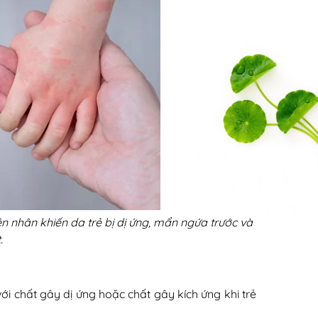
ên nhân khiến da trẻ bị dị ứng, mẩn ngứa trước và
.
ới chất gây dị ứng hoặc chất gây kích ứng khi trẻ