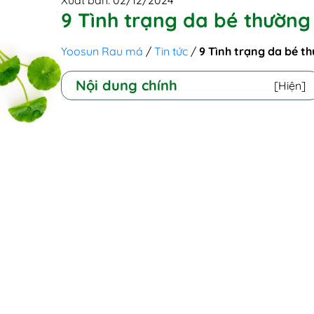
Xuất bản: 02/12/2024
9 Tình trạng da bé thường
Yoosun Rau má
/
Tin tức
/
9 Tình trạng da bé t
Nội dung chính
[Hiện]
I - 9 tình trạng da bé thường gặp trước
và sau Tết
1. Dị ứng da, mẩn ngứa
2. Viêm da tiếp xúc
3. Chàm/Viêm da dị ứng
4. Nổi mề đay
5. Bệnh tay chân miệng
6. Thủy đậu
7. Rubella
8. Bệnh sởi
9. Hắc lào
II - Nếu gặp phải tình trạng da, khi nào