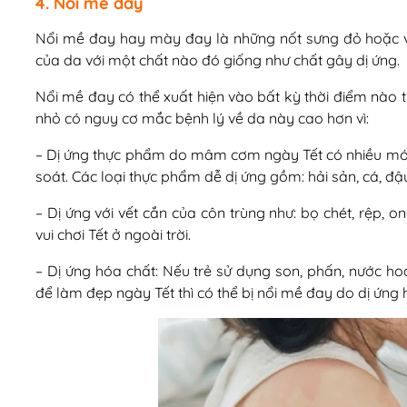
4. Nổi mề đay
Nổi mề đay hay mày đay là những nốt sưng đỏ hoặc v
của da với một chất nào đó giống như chất gây dị ứng.
Nổi mề đay có thể xuất hiện vào bất kỳ thời điểm nào t
nhỏ có nguy cơ mắc bệnh lý về da này cao hơn vì:
– Dị ứng thực phẩm do mâm cơm ngày Tết có nhiều mó
soát. Các loại thực phẩm dễ dị ứng gồm: hải sản, cá, đậ
– Dị ứng với vết cắn của côn trùng như: bọ chét, rệp, o
vui chơi Tết ở ngoài trời.
– Dị ứng hóa chất: Nếu trẻ sử dụng son, phấn, nước h
để làm đẹp ngày Tết thì có thể bị nổi mề đay do dị ứng 