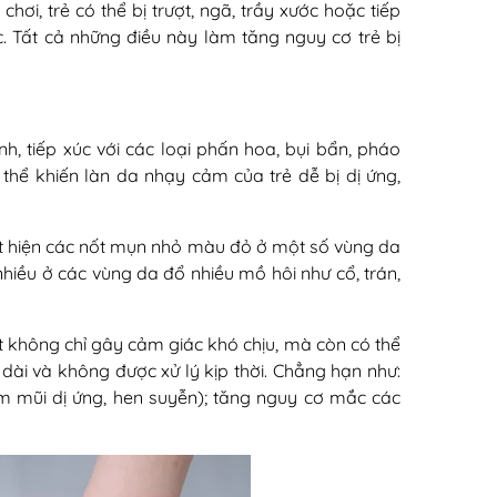
chơi, trẻ có thể bị trượt, ngã, trầy xước hoặc tiếp
. Tất cả những điều này làm tăng nguy cơ trẻ bị
, tiếp xúc với các loại phấn hoa, bụi bẩn, pháo
hể khiến làn da nhạy cảm của trẻ dễ bị dị ứng,
uất hiện các nốt mụn nhỏ màu đỏ ở một số vùng da
hiều ở các vùng da đổ nhiều mồ hôi như cổ, trán,
 không chỉ gây cảm giác khó chịu, mà còn có thể
dài và không được xử lý kịp thời. Chẳng hạn như:
m mũi dị ứng, hen suyễn); tăng nguy cơ mắc các