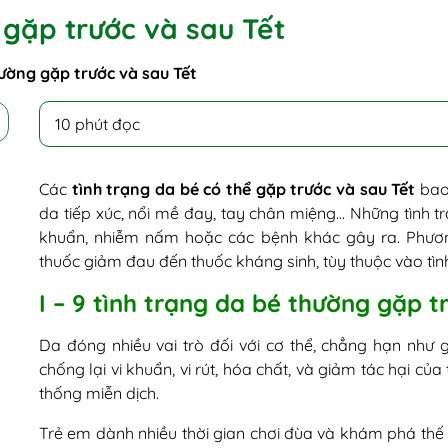
 gặp trước và sau Tết
hường gặp trước và sau Tết
10 phút đọc
Các
tình trạng da bé có thể gặp trước và sau Tết
bao 
da tiếp xúc, nổi mề đay, tay chân miệng… Những tình tr
khuẩn, nhiễm nấm hoặc các bệnh khác gây ra. Phươn
thuốc giảm đau đến thuốc kháng sinh, tùy thuộc vào tìn
I – 9 tình trạng da bé thường gặp t
Da đóng nhiều vai trò đối với cơ thể, chẳng hạn như g
chống lại vi khuẩn, vi rút, hóa chất, và giảm tác hại củ
thống miễn dịch.
Trẻ em dành nhiều thời gian chơi đùa và khám phá thế gi