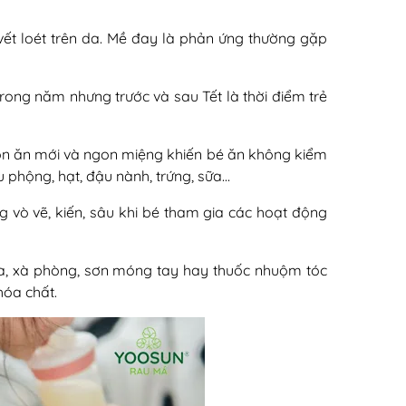
ết loét trên da. Mề đay là phản ứng thường gặp
rong năm nhưng trước và sau Tết là thời điểm trẻ
n ăn mới và ngon miệng khiến bé ăn không kiểm
u phộng, hạt, đậu nành, trứng, sữa…
ng vò vẽ, kiến, sâu khi bé tham gia các hoạt động
oa, xà phòng, sơn móng tay hay thuốc nhuộm tóc
hóa chất.