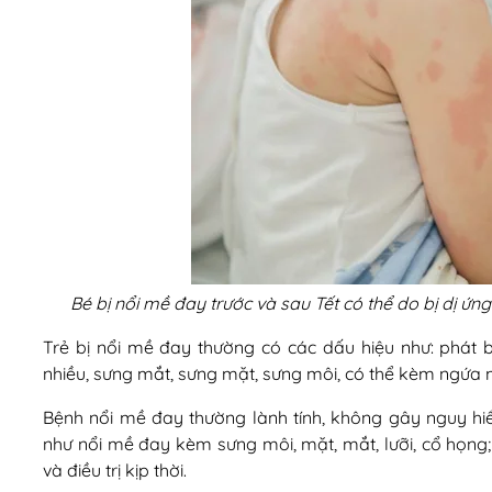
Bé bị nổi mề đay trước và sau Tết có thể do bị dị ứn
Trẻ bị nổi mề đay thường có các dấu hiệu như: phát
nhiều, sưng mắt, sưng mặt, sưng môi, có thể kèm ngứa 
Bệnh nổi mề đay thường lành tính, không gây nguy hi
như nổi mề đay kèm sưng môi, mặt, mắt, lưỡi, cổ họng; 
và điều trị kịp thời.