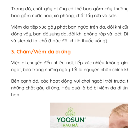
Trong đó, chất gây dị ứng có thể bao gồm cây thường
bao gồm nước hoa, xà phòng, chất tẩy rửa và sơn.
Viêm da tiếp xúc gây phát ban ngứa trên da, đôi khi c
đóng vẩy, ban đỏ,sưng da, đôi khi phồng rộp và loét.
và steroid tại chỗ (hoặc đôi khi là thuốc uống).
3. Chàm/Viêm da dị ứng
Việc di chuyển đến nhiều nơi, tiếp xúc nhiều không g
ngọt, béo trong những ngày Tết là nguyên nhân chính k
Bên cạnh đó, các hoạt động vui chơi ngoài trời trước, 
những chất gây dị ứng. Hậu quả là bé bị viêm da dị ứ
hơn.