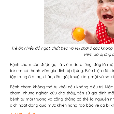
Trẻ ăn nhiều đồ ngọt, chất béo và vui chơi ở các khôn
viêm da dị ứng 
Bệnh chàm còn được gọi là viêm da dị ứng, đây là một 
trẻ em có thành viên gia đình bị dị ứng. Biểu hiện đặc
tập trung ở ở tay, chân, đầu gối, khuỷu tay, mặt và sau t
Bệnh chàm không thể tự khỏi nếu không điều trị. Mặ
chàm, nhưng nghiên cứu cho thấy, tiền sử gia đình m
bệnh từ môi trường và căng thẳng có thể là nguyên 
dịch hoạt động quá mức khiến hàng rào bảo vệ da bị k