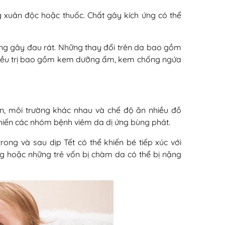
 xuân độc hoặc thuốc. Chất gây kích ứng có thể
ũng gây đau rát. Những thay đổi trên da bao gồm
 Điều trị bao gồm kem dưỡng ẩm, kem chống ngứa
ian, môi trường khác nhau và chế độ ăn nhiều đồ
hiến các nhóm bệnh viêm da dị ứng bùng phát.
trong và sau dịp Tết có thể khiến bé tiếp xúc với
ng hoặc những trẻ vốn bị chàm da có thể bị nặng