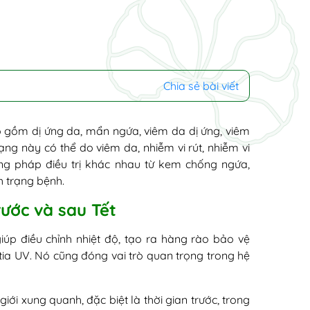
Chia sẻ bài viết
gồm dị ứng da, mẩn ngứa, viêm da dị ứng, viêm
ạng này có thể do viêm da, nhiễm vi rút, nhiễm vi
g pháp điều trị khác nhau từ kem chống ngứa,
h trạng bệnh.
rước và sau Tết
iúp điều chỉnh nhiệt độ, tạo ra hàng rào bảo vệ
a tia UV. Nó cũng đóng vai trò quan trọng trong hệ
ới xung quanh, đặc biệt là thời gian trước, trong