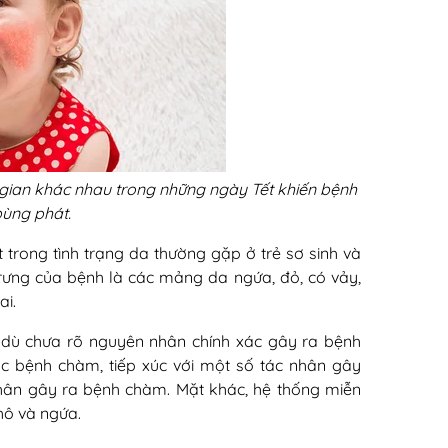
g gian khác nhau trong những ngày Tết khiến bệnh
bùng phát.
trong tình trạng da thường gặp ở trẻ sơ sinh và
 trưng của bệnh là các mảng da ngứa, đỏ, có vảy,
ai.
c dù chưa rõ nguyên nhân chính xác gây ra bệnh
ắc bệnh chàm, tiếp xúc với một số tác nhân gây
nhân gây ra bệnh chàm. Mặt khác, hệ thống miễn
hô và ngứa.