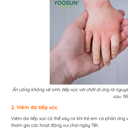
Ăn uống không vệ sinh, tiếp xúc với chất dị ứng là nguy
sau Tết
2. Viêm da tiếp xúc
Viêm da tiếp xúc có thể xảy ra khi trẻ em có phản ứng v
tham gia các hoạt động vui chơi ngày Tết.