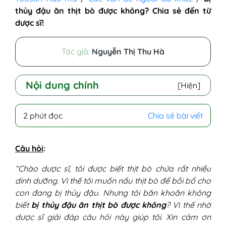
thủy đậu ăn thịt bò được không? Chia sẻ đến từ
dược sĩ!
Tác giả:
Nguyễn Thị Thu Hà
Nội dung chính
[Hiện]
2 phút đọc
Chia sẻ bài viết
Câu hỏi
:
“Chào dược sĩ, tôi được biết thịt bò chứa rất nhiều
dinh dưỡng. Vì thế tôi muốn nấu thịt bò để bồi bổ cho
con đang bị thủy đậu. Nhưng tôi băn khoăn không
biết
bị thủy đậu ăn thịt bò được không
? Vì thế nhờ
dược sĩ giải đáp câu hỏi này giúp tôi. Xin cảm ơn