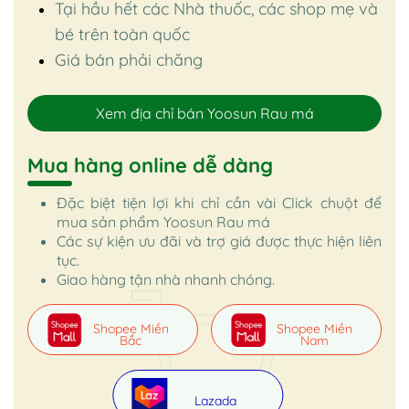
Tại hầu hết các Nhà thuốc, các shop mẹ và
bé trên toàn quốc
Giá bán phải chăng
Xem địa chỉ bán Yoosun Rau má
Mua hàng online dễ dàng
Đặc biệt tiện lợi khi chỉ cần vài Click chuột để
mua sản phẩm Yoosun Rau má
Các sự kiện ưu đãi và trợ giá được thực hiện liên
tục.
Giao hàng tận nhà nhanh chóng.
Shopee Miền
Shopee Miền
Bắc
Nam
Lazada