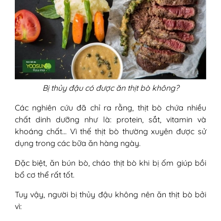
Bị thủy đậu có được ăn thịt bò không?
Các nghiên cứu đã chỉ ra rằng, thịt bò chứa nhiều
chất dinh dưỡng như là: protein, sắt, vitamin và
khoáng chất… Vì thế thịt bò thường xuyên được sử
dụng trong các bữa ăn hàng ngày.
Đặc biệt, ăn bún bò, cháo thịt bò khi bị ốm giúp bồi
bổ cơ thể rất tốt.
Tuy vậy, người bị thủy đậu không nên ăn thịt bò bởi
vì: