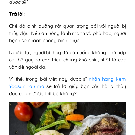
dược sĩ!”
Trả lời
:
Chế độ dinh dưỡng rất quan trọng đối với người bị
thủy đậu. Nếu ăn uống lành mạnh và phù hợp, người
bệnh sẽ nhanh chóng bình phục.
Ngược lại, người bị thủy đậu ăn uống không phù hợp
có thể gây ra các triệu chứng khó chịu, nhất là các
vấn đề ngoài da.
Vì thế, trong bài viết này dược sĩ
nhãn hàng kem
Yoosun rau má
sẽ trả lời giúp bạn câu hỏi bị thủy
đậu có ăn được thịt bò không?