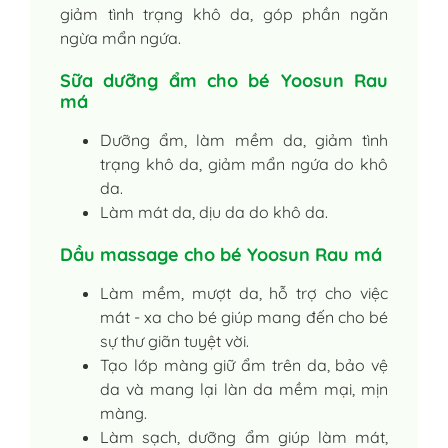
giảm tình trạng khô da, góp phần ngăn
ngừa mẩn ngứa.
Sữa dưỡng ẩm cho bé Yoosun Rau
má
Dưỡng ẩm, làm mềm da, giảm tình
trạng khô da, giảm mẩn ngứa do khô
da.
Làm mát da, dịu da do khô da.
Dầu massage cho bé Yoosun Rau má
Làm mềm, mượt da, hỗ trợ cho việc
mát - xa cho bé giúp mang đến cho bé
sự thư giãn tuyệt vời.
Tạo lớp màng giữ ẩm trên da, bảo vệ
da và mang lại làn da mềm mại, mịn
màng.
Làm sạch, dưỡng ẩm giúp làm mát,