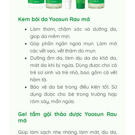
Kem bôi da Yoosun Rau má
Làm thơm, chăm sóc và dưỡng da,
giúp da mềm mịn.
Góp phần ngăn ngừa mụn. Làm mờ
các vết sẹo, vết thâm do mụn.
Dưỡng ẩm da, làm dịu da do khô da,
mát da khi bị ngứa. Dùng được cho cả
trẻ sơ sinh và trẻ nhỏ, bao gồm cả vết
hăm tã.
Bảo vệ da bé trong điều kiện tốt. Sử
dụng được cho bé trong trường hợp
rôm sảy, mẩn ngứa.
Gel tắm gội thảo dược Yoosun Rau
má
Giúp làm sạch nhẹ nhàng, làm mát, dịu da,