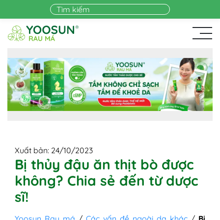
Skip to main content
Xuất bản: 24/10/2023
Bị thủy đậu ăn thịt bò được
không? Chia sẻ đến từ dược
sĩ!
Yoosun Rau má
/
Các vấn đề ngoài da khác
/
Bị