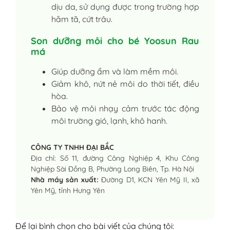
dịu da, sử dụng được trong trường hợp
hăm tã, cứt trâu.
Son dưỡng môi cho bé Yoosun Rau
má
Giúp dưỡng ẩm và làm mềm môi.
Giảm khô, nứt nẻ môi do thời tiết, điều
hòa.
Bảo vệ môi nhạy cảm trước tác động
môi trường gió, lạnh, khô hanh.
CÔNG TY TNHH ĐẠI BẮC
Địa chỉ: Số 11, đường Công Nghiệp 4, Khu Công
Nghiệp Sài Đồng B, Phường Long Biên, Tp. Hà Nội
Nhà máy sản xuất:
Đường D1, KCN Yên Mỹ II, xã
Yên Mỹ, tỉnh Hưng Yên
Để lại bình chọn cho bài viết của chúng tôi: