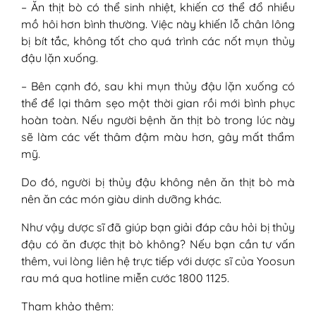
– Ăn thịt bò có thể sinh nhiệt, khiến cơ thể đổ nhiều
mồ hôi hơn bình thường. Việc này khiến lỗ chân lông
bị bít tắc, không tốt cho quá trình các nốt mụn thủy
đậu lặn xuống.
– Bên cạnh đó, sau khi mụn thủy đậu lặn xuống có
thể để lại thâm sẹo một thời gian rồi mới bình phục
hoàn toàn. Nếu người bệnh ăn thịt bò trong lúc này
sẽ làm các vết thâm đậm màu hơn, gây mất thẩm
mỹ.
Do đó, người bị thủy đậu không nên ăn thịt bò mà
nên ăn các món giàu dinh dưỡng khác.
Như vậy dược sĩ đã giúp bạn giải đáp câu hỏi bị thủy
đậu có ăn được thịt bò không? Nếu bạn cần tư vấn
thêm, vui lòng liên hệ trực tiếp với dược sĩ của Yoosun
rau má qua hotline miễn cước 1800 1125.
Tham khảo thêm: