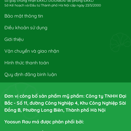
Số giấy chứng nhận ĐKKD: 0101048047 do phòng ĐKKD
Sở Kế hoạch và Đầu tư Thành phố Hà Nội cấp ngày 23/5/2000
Bảo mật thông tin
Điều khoản sử dụng
Giới thiệu
Vận chuyển và giao nhận
Hình thức thanh toán
Quy định đăng bình luận
Đơn vị công bố sản phẩm mỹ phẩm: Công ty TNHH Đại
Bắc - Số 11, đường Công Nghiệp 4, Khu Công Nghiệp Sài
Đồng B, Phường Long Biên, Thành phố Hà Nội
Yoosun Rau má được phân phối bởi: