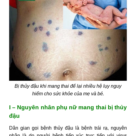
mang thai
V - Cách chăm sóc mẹ bị thủy đậu
khi mang thai
Bị thủy đậu khi mang thai để lại nhiều hệ lụy nguy
hiểm cho sức khỏe của mẹ và bé.
I – Nguyên nhân phụ nữ mang thai bị thủy
đậu
Dân gian gọi bệnh thủy đậu là bệnh trái rạ, nguyên
nhân là do người bệnh tiếp xúc trực tiếp với virus