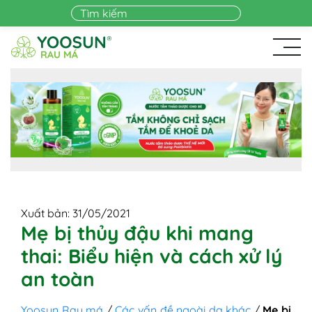
Skip to main content
Xuất bản: 31/05/2021
Mẹ bị thủy đậu khi mang
thai: Biểu hiện và cách xử lý
an toàn
Yoosun Rau má
/
Các vấn đề ngoài da khác
/
Mẹ bị