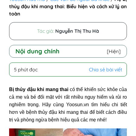
thủy đậu khi mang thai: Biểu hiện và cách xử lý an
toàn
Tác giả:
Nguyễn Thị Thu Hà
Nội dung chính
[Hiện]
I - Nguyên nhân phụ nữ mang thai
5 phút đọc
Chia sẻ bài viết
bị thủy đậu
II - Dấu hiệu bị thủy đậu khi mang
Bị thủy đậu khi mang thai
có thể khiến sức khỏe của
thai
cả mẹ và bé đối mặt với rất nhiều nguy hiểm và rủi ro
III - Mang bầu bị thuỷ đậu có sao
nghiêm trọng. Hãy cùng Yoosun.vn tìm hiểu chi tiết
không?
hơn về bệnh thủy đậu khi mang thai
để biết cách điều
1. Đối với mẹ
trị và phòng ngừa bệnh hiệu quả các mẹ nhé!
2. Đối với bé
IV - Cách xử lý bệnh thủy đậu khi