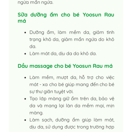
ngừa mẩn ngứa.
Sữa dưỡng ẩm cho bé Yoosun Rau
má
Dưỡng ẩm, làm mềm da, giảm tình
trạng khô da, giảm mẩn ngứa do khô
da.
Làm mát da, dịu da do khô da.
Dầu massage cho bé Yoosun Rau má
Làm mềm, mượt da, hỗ trợ cho việc
mát - xa cho bé giúp mang đến cho bé
sự thư giãn tuyệt vời.
Tạo lớp màng giữ ẩm trên da, bảo vệ
da và mang lại làn da mềm mại, mịn
màng.
Làm sạch, dưỡng ẩm giúp làm mát,
dịu da, sử dụng được trong trường hợp