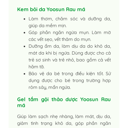
Kem bôi da Yoosun Rau má
Làm thơm, chăm sóc và dưỡng da,
giúp da mềm mịn.
Góp phần ngăn ngừa mụn. Làm mờ
các vết sẹo, vết thâm do mụn.
Dưỡng ẩm da, làm dịu da do khô da,
mát da khi bị ngứa. Dùng được cho cả
trẻ sơ sinh và trẻ nhỏ, bao gồm cả vết
hăm tã.
Bảo vệ da bé trong điều kiện tốt. Sử
dụng được cho bé trong trường hợp
rôm sảy, mẩn ngứa.
Gel tắm gội thảo dược Yoosun Rau
má
Giúp làm sạch nhẹ nhàng, làm mát, dịu da,
giảm tình trạng khô da, góp phần ngăn