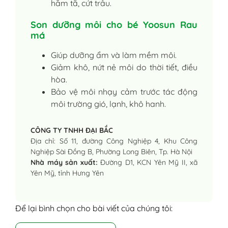
hăm tã, cứt trâu.
Son dưỡng môi cho bé Yoosun Rau
má
Giúp dưỡng ẩm và làm mềm môi.
Giảm khô, nứt nẻ môi do thời tiết, điều
hòa.
Bảo vệ môi nhạy cảm trước tác động
môi trường gió, lạnh, khô hanh.
CÔNG TY TNHH ĐẠI BẮC
Địa chỉ: Số 11, đường Công Nghiệp 4, Khu Công
Nghiệp Sài Đồng B, Phường Long Biên, Tp. Hà Nội
Nhà máy sản xuất:
Đường D1, KCN Yên Mỹ II, xã
Yên Mỹ, tỉnh Hưng Yên
Để lại bình chọn cho bài viết của chúng tôi: