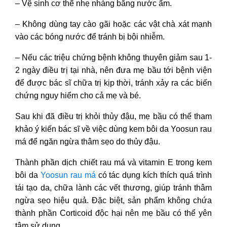
– Vệ sinh cơ thể nhẹ nhàng bằng nước ấm.
– Không dùng tay cào gãi hoặc các vật chà xát mạnh
vào các bóng nước để tránh bị bội nhiễm.
– Nếu các triệu chứng bệnh không thuyên giảm sau 1-
2 ngày điều trị tại nhà, nên đưa mẹ bầu tới bệnh viện
để được bác sĩ chữa trị kịp thời, tránh xảy ra các biến
chứng nguy hiểm cho cả mẹ và bé.
Sau khi đã điều trị khỏi thủy đậu, mẹ bầu có thể tham
khảo ý kiến bác sĩ về việc dùng kem bôi da Yoosun rau
má để ngăn ngừa thâm sẹo do thủy đậu.
Thành phần dịch chiết rau má và vitamin E trong kem
bôi da
Yoosun rau má
có tác dụng kích thích quá trình
tái tạo da, chữa lành các vết thương, giúp tránh thâm
ngừa sẹo hiệu quả. Đặc biệt, sản phẩm không chứa
thành phần Corticoid độc hại nên mẹ bầu có thể yên
tâm sử dụng.