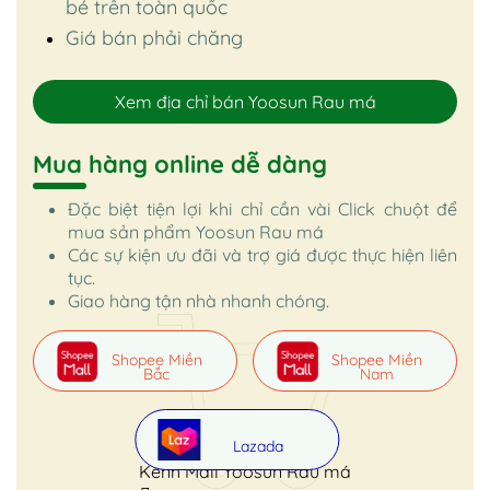
bé trên toàn quốc
Giá bán phải chăng
Xem địa chỉ bán Yoosun Rau má
Mua hàng online dễ dàng
Đặc biệt tiện lợi khi chỉ cần vài Click chuột để
mua sản phẩm Yoosun Rau má
Các sự kiện ưu đãi và trợ giá được thực hiện liên
tục.
Giao hàng tận nhà nhanh chóng.
Shopee Miền
Shopee Miền
Bắc
Nam
Lazada
Kênh Mall Yoosun Rau má