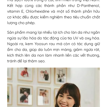
Kết hợp cùng các thành phần như D-Panthenol,
vitamin E, Chlorhexidine và một số thành phần hữu
cơ khác đều được kiểm nghiệm theo tiêu chuẩn chất
lượng cho phép.
Sản phẩm mang lại nhiều lợi ích cho làn da như ngăn
ngừa sự lão hóa do tác động của tia UV và oxy hóa.
Ngoài ra, kem Yoosun rau má còn có tác dụng giữ
ẩm cho da, giúp da luôn mịn màng, giảm ngứa rát,
kích thích lên da non làm nhanh liền các vết thương,
tránh để lại thâm sẹo.