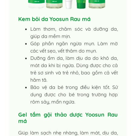
Kem bôi da Yoosun Rau má
Làm thơm, chăm sóc và dưỡng da,
giúp da mềm mịn.
Góp phần ngăn ngừa mụn. Làm mờ
các vết sẹo, vết thâm do mụn.
Dưỡng ẩm da, làm dịu da do khô da,
mát da khi bị ngứa. Dùng được cho cả
trẻ sơ sinh và trẻ nhỏ, bao gồm cả vết
hăm tã.
Bảo vệ da bé trong điều kiện tốt. Sử
dụng được cho bé trong trường hợp
rôm sảy, mẩn ngứa.
Gel tắm gội thảo dược Yoosun Rau
má
Giúp làm sạch nhẹ nhàng, làm mát, dịu da,