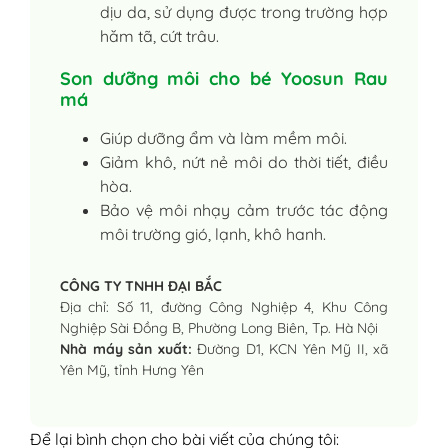
dịu da, sử dụng được trong trường hợp
hăm tã, cứt trâu.
Son dưỡng môi cho bé Yoosun Rau
má
Giúp dưỡng ẩm và làm mềm môi.
Giảm khô, nứt nẻ môi do thời tiết, điều
hòa.
Bảo vệ môi nhạy cảm trước tác động
môi trường gió, lạnh, khô hanh.
CÔNG TY TNHH ĐẠI BẮC
Địa chỉ: Số 11, đường Công Nghiệp 4, Khu Công
Nghiệp Sài Đồng B, Phường Long Biên, Tp. Hà Nội
Nhà máy sản xuất:
Đường D1, KCN Yên Mỹ II, xã
Yên Mỹ, tỉnh Hưng Yên
Để lại bình chọn cho bài viết của chúng tôi: