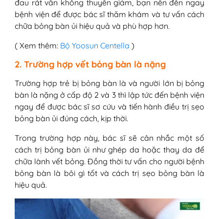
đau rát vẫn không thuyên giảm, bạn nên đến ngay
bệnh viện để được bác sĩ thăm khám và tư vấn cách
chữa bỏng bàn ủi hiệu quả và phù hợp hơn.
( Xem thêm:
Bộ Yoosun Centella
)
2. Trường hợp vết bỏng bàn là nặng
Trường hợp trẻ bị bỏng bàn là và người lớn bị bỏng
bàn là nặng ở cấp độ 2 và 3 thì lập tức đến bệnh viện
ngay để được bác sĩ sơ cứu và tiến hành điều trị sẹo
bỏng bàn ủi đúng cách, kịp thời.
Trong trường hợp này, bác sĩ sẽ cân nhắc một số
cách trị bỏng bàn ủi như ghép da hoặc thay da để
chữa lành vết bỏng. Đồng thời tư vấn cho người bệnh
bỏng bàn là bôi gì tốt và cách trị sẹo bỏng bàn là
hiệu quả.