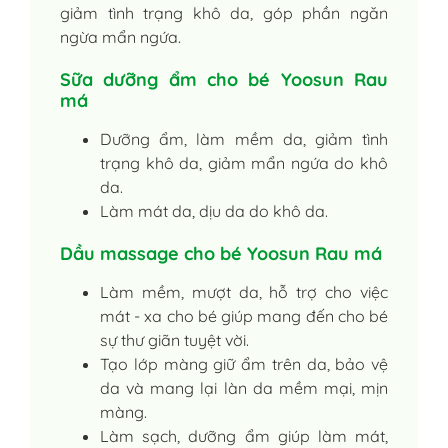
giảm tình trạng khô da, góp phần ngăn
ngừa mẩn ngứa.
Sữa dưỡng ẩm cho bé Yoosun Rau
má
Dưỡng ẩm, làm mềm da, giảm tình
trạng khô da, giảm mẩn ngứa do khô
da.
Làm mát da, dịu da do khô da.
Dầu massage cho bé Yoosun Rau má
Làm mềm, mượt da, hỗ trợ cho việc
mát - xa cho bé giúp mang đến cho bé
sự thư giãn tuyệt vời.
Tạo lớp màng giữ ẩm trên da, bảo vệ
da và mang lại làn da mềm mại, mịn
màng.
Làm sạch, dưỡng ẩm giúp làm mát,