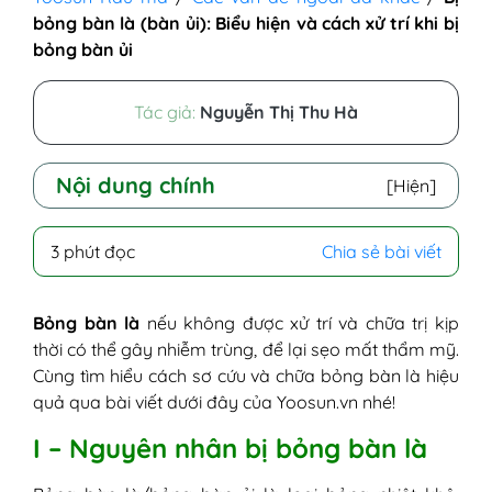
bỏng bàn là (bàn ủi): Biểu hiện và cách xử trí khi bị
bỏng bàn ủi
Tác giả:
Nguyễn Thị Thu Hà
Nội dung chính
[Hiện]
I - Nguyên nhân bị bỏng bàn là
3 phút đọc
Chia sẻ bài viết
II - Biểu hiện bỏng do bàn là
III - Bị bỏng bàn là nên làm gì? Cách trị
bỏng bàn ủi nhẹ và nặng
Bỏng bàn là
nếu không được xử trí và chữa trị kịp
1. Trường hợp vết bỏng bàn là nhẹ
thời có thể gây nhiễm trùng, để lại sẹo mất thẩm mỹ.
2. Trường hợp vết bỏng bàn là nặng
Cùng tìm hiểu cách sơ cứu và chữa bỏng bàn là hiệu
quả qua bài viết dưới đây của Yoosun.vn nhé!
I – Nguyên nhân bị bỏng bàn là