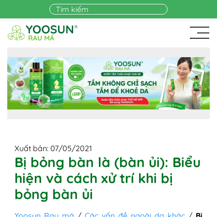
Skip to main content
Xuất bản: 07/05/2021
Bị bỏng bàn là (bàn ủi): Biểu
hiện và cách xử trí khi bị
bỏng bàn ủi
Yoosun Rau má
/
Các vấn đề ngoài da khác
/
Bị