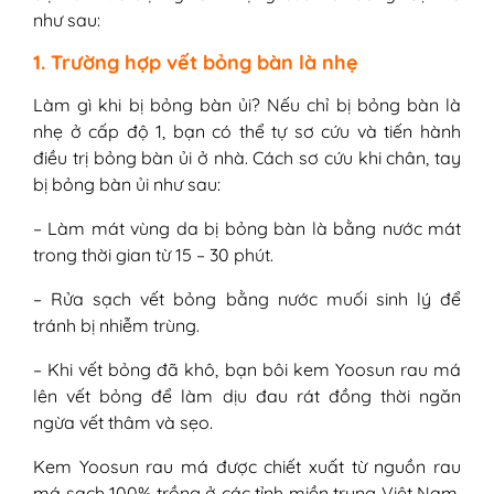
như sau:
1. Trường hợp vết bỏng bàn là nhẹ
Làm gì khi bị bỏng bàn ủi? Nếu chỉ bị bỏng bàn là
nhẹ ở cấp độ 1, bạn có thể tự sơ cứu và tiến hành
điều trị bỏng bàn ủi ở nhà. Cách sơ cứu khi chân, tay
bị bỏng bàn ủi như sau:
– Làm mát vùng da bị bỏng bàn là bằng nước mát
trong thời gian từ 15 – 30 phút.
– Rửa sạch vết bỏng bằng nước muối sinh lý để
tránh bị nhiễm trùng.
– Khi vết bỏng đã khô, bạn bôi kem Yoosun rau má
lên vết bỏng để làm dịu đau rát đồng thời ngăn
ngừa vết thâm và sẹo.
Kem Yoosun rau má được chiết xuất từ nguồn rau
má sạch 100% trồng ở các tỉnh miền trung Việt Nam.