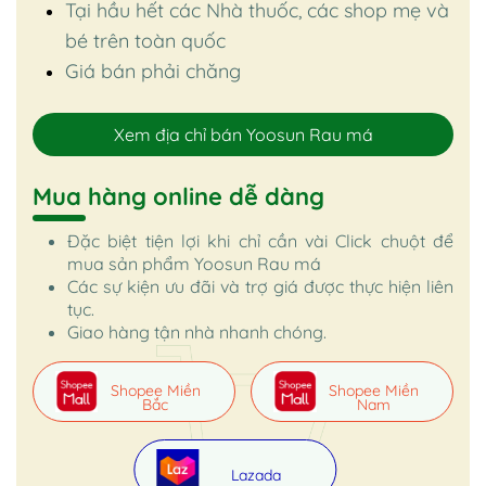
Tại hầu hết các Nhà thuốc, các shop mẹ và
bé trên toàn quốc
Giá bán phải chăng
Xem địa chỉ bán Yoosun Rau má
Mua hàng online dễ dàng
Đặc biệt tiện lợi khi chỉ cần vài Click chuột để
mua sản phẩm Yoosun Rau má
Các sự kiện ưu đãi và trợ giá được thực hiện liên
tục.
Giao hàng tận nhà nhanh chóng.
Shopee Miền
Shopee Miền
Bắc
Nam
Lazada