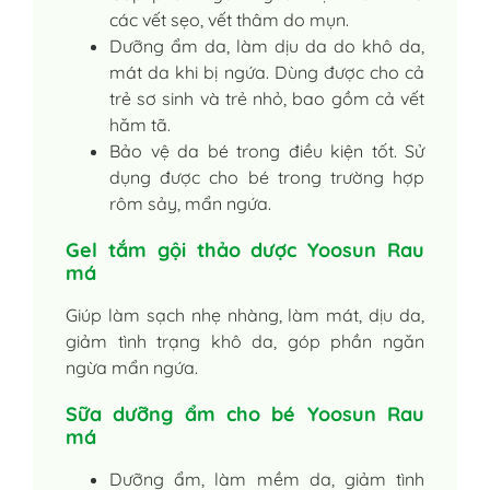
các vết sẹo, vết thâm do mụn.
Dưỡng ẩm da, làm dịu da do khô da,
mát da khi bị ngứa. Dùng được cho cả
trẻ sơ sinh và trẻ nhỏ, bao gồm cả vết
hăm tã.
Bảo vệ da bé trong điều kiện tốt. Sử
dụng được cho bé trong trường hợp
rôm sảy, mẩn ngứa.
Gel tắm gội thảo dược Yoosun Rau
má
Giúp làm sạch nhẹ nhàng, làm mát, dịu da,
giảm tình trạng khô da, góp phần ngăn
ngừa mẩn ngứa.
Sữa dưỡng ẩm cho bé Yoosun Rau
má
Dưỡng ẩm, làm mềm da, giảm tình