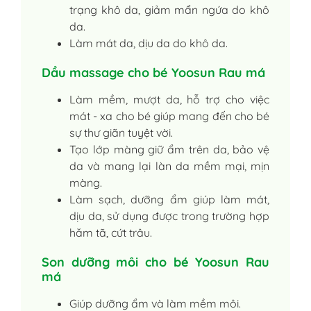
trạng khô da, giảm mẩn ngứa do khô
da.
Làm mát da, dịu da do khô da.
Dầu massage cho bé Yoosun Rau má
Làm mềm, mượt da, hỗ trợ cho việc
mát - xa cho bé giúp mang đến cho bé
sự thư giãn tuyệt vời.
Tạo lớp màng giữ ẩm trên da, bảo vệ
da và mang lại làn da mềm mại, mịn
màng.
Làm sạch, dưỡng ẩm giúp làm mát,
dịu da, sử dụng được trong trường hợp
hăm tã, cứt trâu.
Son dưỡng môi cho bé Yoosun Rau
má
Giúp dưỡng ẩm và làm mềm môi.