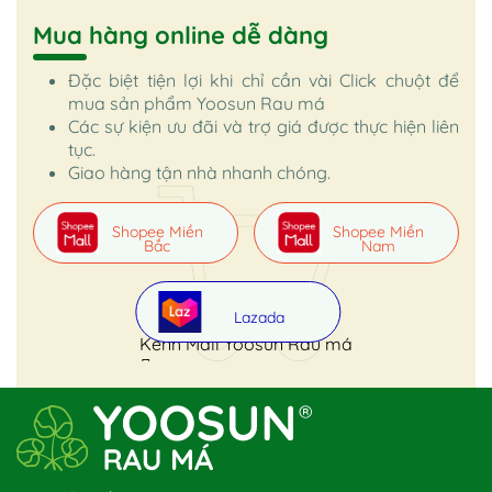
Mua hàng online dễ dàng
Đặc biệt tiện lợi khi chỉ cần vài Click chuột để
mua sản phẩm Yoosun Rau má
Các sự kiện ưu đãi và trợ giá được thực hiện liên
tục.
Giao hàng tận nhà nhanh chóng.
Shopee Miền
Shopee Miền
Bắc
Nam
Lazada
Kênh Mall Yoosun Rau má