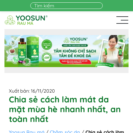
Skip to main content
Xuất bản: 16/11/2020
Chia sẻ cách làm mát da
mặt mùa hè nhanh nhất, an
toàn nhất
Yoosun Rau má
/
Chăm sóc da
/
Chia sẻ cách làm