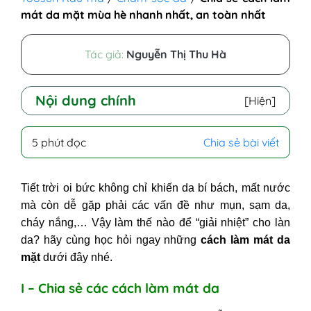
mát da mặt mùa hè nhanh nhất, an toàn nhất
Tác giả:
Nguyễn Thị Thu Hà
Nội dung chính
[Hiện]
I - Chia sẻ các cách làm mát da
5 phút đọc
Chia sẻ bài viết
1.Thuốc bôi làm mát da
2. Gel làm mát da
Tiết trời oi bức không chỉ khiến da bí bách, mất nước
3. Xịt khoáng làm mát da
mà còn dễ gặp phải các vấn đề như mụn, sạm da,
4. Cách làm mát da mặt mùa hè với đá
cháy nắng,… Vậy làm thế nào để “giải nhiệt” cho làn
lạnh
da? hãy cùng học hỏi ngay những
cách làm mát da
5. Mặt nạ làm mát da
mặt
dưới đây nhé.
6. Dùng kem dưỡng làm mát da
yoosun rau má
I – Chia sẻ các cách làm mát da
II - Lưu ý khi khi làm mát da mặt