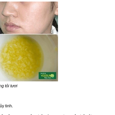
g tỏi tươi
ủy tinh.