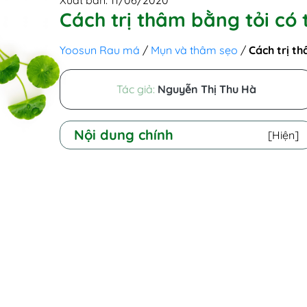
Xuất bản: 11/06/2020
Cách trị thâm bằng tỏi có 
Yoosun Rau má
/
Mụn và thâm sẹo
/
Cách trị t
Tác giả:
Nguyễn Thị Thu Hà
Nội dung chính
[Hiện]
I - Trị thâm mụn bằng tỏi có tốt
không?
II - Giới thiệu 4 cách trị thâm mụn
bằng tỏi tại nhà
1. Mẹo trị thâm bằng tỏi tươi
2. Mẹo trị thâm mụn bằng tỏi và
mật ong
3. Cách trị thâm mụn bằng tỏi và