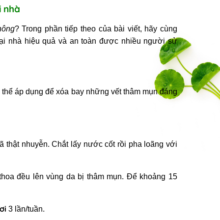
i nhà
không
? Trong phần tiếp theo của bài viết, hãy cùng
ại nhà
hiệu quả và an toàn được nhiều người sử
 thể áp dụng để xóa bay những vết thâm mụn đáng
ã thật nhuyễn. Chắt lấy nước cốt rồi pha loãng với
thoa đều lên vùng da bị thâm mụn. Để khoảng 15
ươi
3 lần/tuần.