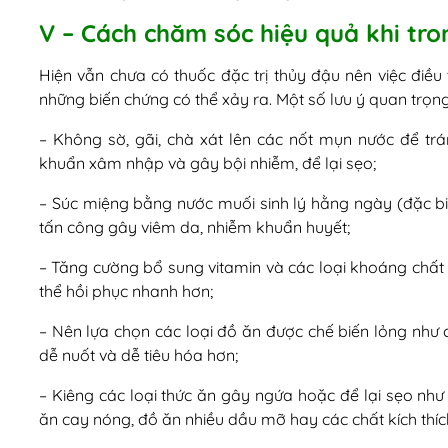
V – Cách chăm sóc hiệu quả khi tro
Hiện vẫn chưa có thuốc đặc trị thủy đậu nên việc điều 
những biến chứng có thể xảy ra. Một số lưu ý quan trọn
– Không sờ, gãi, chà xát lên các nốt mụn nước để trán
khuẩn xâm nhập và gây bội nhiễm, để lại sẹo;
– Súc miệng bằng nước muối sinh lý hằng ngày (đặc bi
tấn công gây viêm da, nhiễm khuẩn huyết;
– Tăng cường bổ sung vitamin và các loại khoáng chất 
thể hồi phục nhanh hơn;
– Nên lựa chọn các loại đồ ăn được chế biến lỏng như
dễ nuốt và dễ tiêu hóa hơn;
– Kiêng các loại thức ăn gây ngứa hoặc để lại sẹo như 
ăn cay nóng, đồ ăn nhiều dầu mỡ hay các chất kích thích