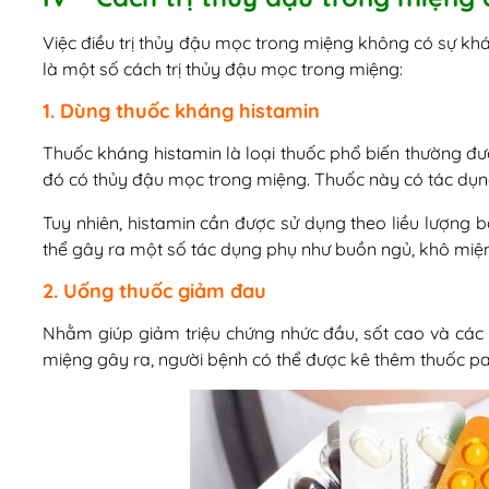
Việc điều trị thủy đậu mọc trong miệng không có sự khác
là một số cách trị thủy đậu mọc trong miệng:
1. Dùng thuốc kháng histamin
Thuốc kháng histamin là loại thuốc phổ biến thường được 
đó có thủy đậu mọc trong miệng. Thuốc này có tác dụng
Tuy nhiên, histamin cần được sử dụng theo liều lượng bá
thể gây ra một số tác dụng phụ như buồn ngủ, khô miệng
2. Uống thuốc giảm đau
Nhằm giúp giảm triệu chứng nhức đầu, sốt cao và các 
miệng gây ra, người bệnh có thể được kê thêm thuốc pa