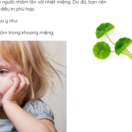
 người nhầm lẫn với nhiệt miệng. Do đó, bạn nên
iều trị phù hợp.
ưu ý như:
 cộm trong khoang miệng;