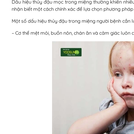
Dấu hiệu thủy đậu mọc trong miệng thường khiến nhiều
nhận biết một cách chính xác để lựa chọn phương pháp đ
Một số dấu hiệu thủy đậu trong miệng người bệnh cần l
– Cơ thể mệt mỏi, buồn nôn, chán ăn và cảm giác luôn