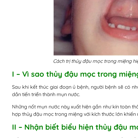
Cách trị thủy đậu mọc trong miệng hi
I – Vì sao thủy đậu mọc trong miện
Sau khi kết thúc giai đoạn ủ bệnh, người bệnh sẽ có n
dần tiến triển thành mụn nước.
Những nốt mụn nước này xuất hiện gần như kín toàn thân
hợp thủy đậu mọc trong miệng với kích thước lớn khiến
II – Nhận biết biểu hiện thủy đậu 