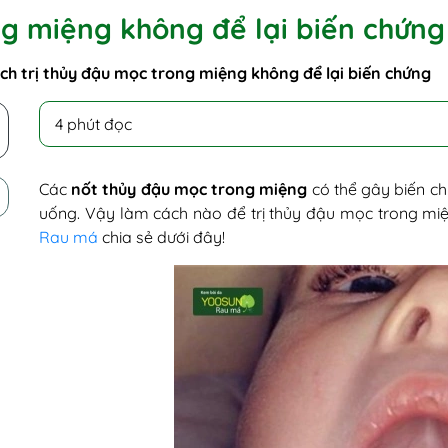
ng miệng không để lại biến chứng
ch trị thủy đậu mọc trong miệng không để lại biến chứng
4 phút đọc
Các
nốt thủy đậu mọc trong miệng
có thể gây biến ch
uống. Vậy làm cách nào để trị thủy đậu mọc trong miện
Rau má
chia sẻ dưới đây!