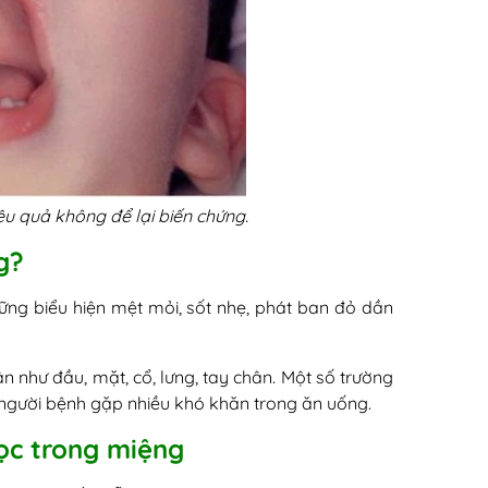
ệu quả không để lại biến chứng.
g?
hững biểu hiện mệt mỏi, sốt nhẹ, phát ban đỏ dần
 như đầu, mặt, cổ, lưng, tay chân. Một số trường
 người bệnh gặp nhiều khó khăn trong ăn uống.
mọc trong miệng