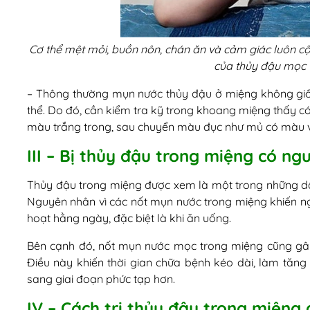
Cơ thể mệt mỏi, buồn nôn, chán ăn và cảm giác luôn c
của thủy đậu mọc 
– Thông thường mụn nước thủy đậu ở miệng không giố
thể. Do đó, cần kiểm tra kỹ trong khoang miệng thấy c
màu trắng trong, sau chuyển màu đục như mủ có màu 
III – Bị thủy đậu trong miệng có n
Thủy đậu trong miệng được xem là một trong những d
Nguyên nhân vì các nốt mụn nước trong miệng khiến ngư
hoạt hằng ngày, đặc biệt là khi ăn uống.
Bên cạnh đó, nốt mụn nước mọc trong miệng cũng gây 
Điều này khiến thời gian chữa bệnh kéo dài, làm tăng 
sang giai đoạn phức tạp hơn.
IV – Cách trị thủy đậu trong miệng