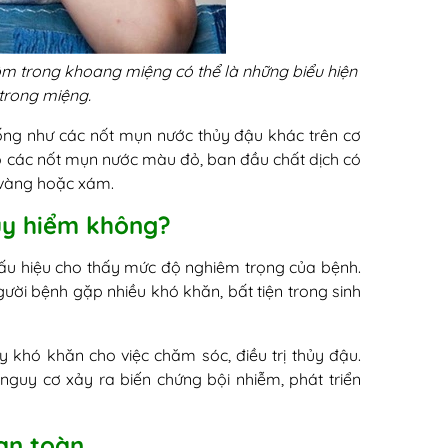
ộm trong khoang miệng có thể là những biểu hiện
trong miệng.
ng như các nốt mụn nước thủy đậu khác trên cơ
ó các nốt mụn nước màu đỏ, ban đầu chất dịch có
vàng hoặc xám.
guy hiểm không?
ấu hiệu cho thấy mức độ nghiêm trọng của bệnh.
ời bệnh gặp nhiều khó khăn, bất tiện trong sinh
khó khăn cho việc chăm sóc, điều trị thủy đậu.
nguy cơ xảy ra biến chứng bội nhiễm, phát triển
 an toàn