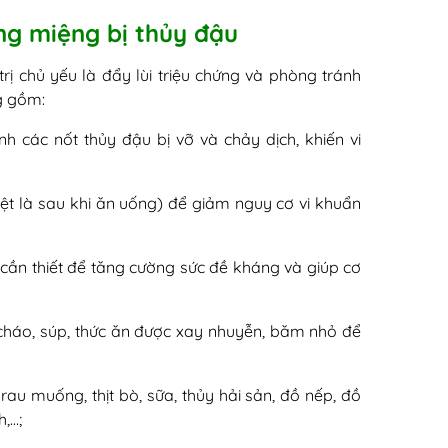
ng miệng bị thủy đậu
trị chủ yếu là đẩy lùi triệu chứng và phòng tránh
g gồm:
h các nốt thủy đậu bị vỡ và chảy dịch, khiến vi
ệt là sau khi ăn uống) để giảm nguy cơ vi khuẩn
cần thiết để tăng cường sức đề kháng và giúp cơ
 cháo, súp, thức ăn được xay nhuyễn, băm nhỏ để
rau muống, thịt bò, sữa, thủy hải sản, đồ nếp, đồ
,…;