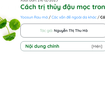
Xuất bản: 29/12/2023
Cách trị thủy đậu mọc tro
Yoosun Rau má
/
Các vấn đề ngoài da khác
/
Cá
Tác giả:
Nguyễn Thị Thu Hà
Nội dung chính
[Hiện]
I - Vì sao thủy đậu mọc trong miệng?
II - Nhận biết biểu hiện thủy đậu mọc
trong miệng
III - Bị thủy đậu trong miệng có nguy
hiểm không?
IV - Cách trị thủy đậu trong miệng an
toàn
1. Dùng thuốc kháng histamin
2. Uống thuốc giảm đau