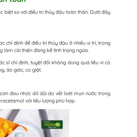
 biệt so với điều trị thủy đậu toàn thân. Dưới đây
chỉ định để điều trị thủy đậu ở nhiều vị trí, trong
 làm cải thiện đáng kể tình trạng ngứa.
c sĩ chỉ định, tuyệt đối không dùng quá liều vì có
, ảo giác, co giật.
cơn đau nhức dữ dội do vết loét mụn nước trong
racetamol với liều lượng phù hợp.