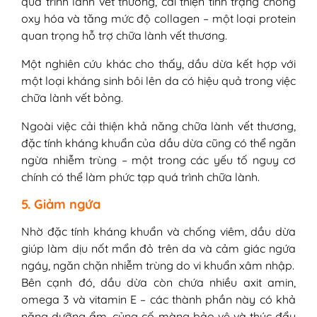
quá trình lành vết thương, cải thiện tình trạng chống
oxy hóa và tăng mức độ collagen – một loại protein
quan trọng hỗ trợ chữa lành vết thương.
Một nghiên cứu khác cho thấy, dầu dừa kết hợp với
một loại kháng sinh bôi lên da có hiệu quả trong việc
chữa lành vết bỏng.
Ngoài việc cải thiện khả năng chữa lành vết thương,
đặc tính kháng khuẩn của dầu dừa cũng có thể ngăn
ngừa nhiễm trùng – một trong các yếu tố nguy cơ
chính có thể làm phức tạp quá trình chữa lành.
5. Giảm ngứa
Nhờ đặc tính kháng khuẩn và chống viêm, dầu dừa
giúp làm dịu nốt mẩn đỏ trên da và cảm giác ngứa
ngáy, ngăn chặn nhiễm trùng do vi khuẩn xâm nhập.
Bên cạnh đó, dầu dừa còn chứa nhiều axit amin,
omega 3 và vitamin E – các thành phần này có khả
năng dưỡng ẩm, củng cố màng bảo vệ và thúc đẩy