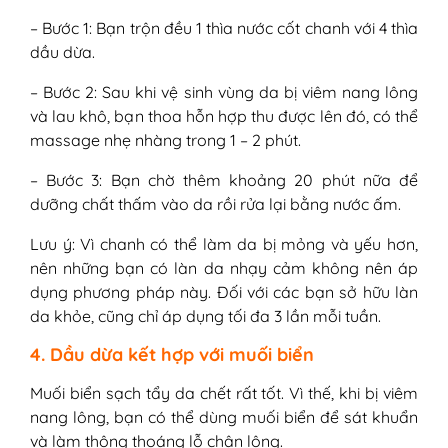
– Bước 1: Bạn trộn đều 1 thìa nước cốt chanh với 4 thìa
dầu dừa.
– Bước 2: Sau khi vệ sinh vùng da bị viêm nang lông
và lau khô, bạn thoa hỗn hợp thu được lên đó, có thể
massage nhẹ nhàng trong 1 – 2 phút.
– Bước 3: Bạn chờ thêm khoảng 20 phút nữa để
dưỡng chất thấm vào da rồi rửa lại bằng nước ấm.
Lưu ý: Vì chanh có thể làm da bị mỏng và yếu hơn,
nên những bạn có làn da nhạy cảm không nên áp
dụng phương pháp này. Đối với các bạn sở hữu làn
da khỏe, cũng chỉ áp dụng tối đa 3 lần mỗi tuần.
4. Dầu dừa kết hợp với muối biển
Muối biển sạch tẩy da chết rất tốt. Vì thế, khi bị viêm
nang lông, bạn có thể dùng muối biển để sát khuẩn
và làm thông thoáng lỗ chân lông.