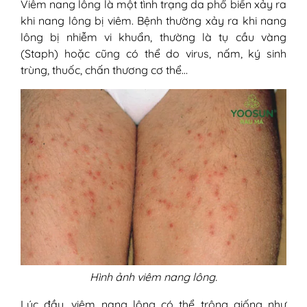
Viêm nang lông là một tình trạng da phổ biến xảy ra
1. Dầu dừa nguyên chất
khi nang lông bị viêm. Bệnh thường xảy ra khi nang
2. Dầu dừa và mật ong
lông bị nhiễm vi khuẩn, thường là tụ cầu vàng
3. Dầu dừa và chanh
(Staph) hoặc cũng có thể do virus, nấm, ký sinh
4. Dầu dừa kết hợp với muối biển
trùng, thuốc, chấn thương cơ thể…
5. Kết hợp dầu dừa và baking soda
6. Dầu dừa và nghệ
7. Ăn dầu dừa trị viêm nang lông từ
bên trong
III - Lưu ý khi trị viêm nang lông bằng dầu
dừa
1. Tham khảo ý kiến bác sĩ
2. Kiểm tra dị ứng
3. Đánh giá tình trạng viêm nang lông
4. Chỉ dùng dầu dừa nguyên chất
5. Thời gian thực hiện
6. Lưu ý khi dùng cho da nhạy cảm
7. Lưu ý khác
Hình ảnh viêm nang lông.
IV - Đánh giá hiệu quả trị viêm nang lông
của dầu dừa
Lúc đầu, viêm nang lông có thể trông giống như