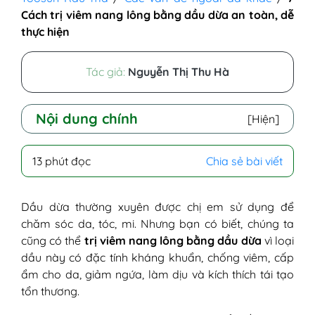
Cách trị viêm nang lông bằng dầu dừa an toàn, dễ
thực hiện
Tác giả:
Nguyễn Thị Thu Hà
Nội dung chính
[Hiện]
I - Tại sao dầu dừa trị viêm nang lông?
13 phút đọc
Chia sẻ bài viết
1. Đặc tính kháng khuẩn, tiêu diệt vi
khuẩn và nấm có hại
2. Giảm viêm
Dầu dừa thường xuyên được chị em sử dụng để
3. Cấp ẩm, dưỡng ẩm
chăm sóc da, tóc, mi. Nhưng bạn có biết, chúng ta
4. Phục hồi da bị tổn thương
cũng có thể
trị viêm nang lông bằng dầu dừa
vì loại
5. Giảm ngứa
dầu này có đặc tính kháng khuẩn, chống viêm, cấp
6. Ngăn ngừa lão hóa da
ẩm cho da, giảm ngứa, làm dịu và kích thích tái tạo
II - 7 cách chữa viêm nang lông bằng dầu
tổn thương.
dừa