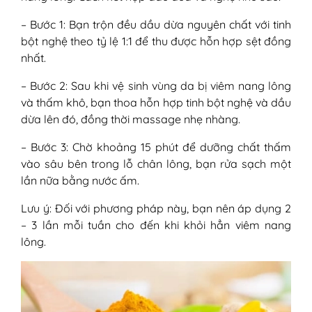
– Bước 1: Bạn trộn đều dầu dừa nguyên chất với tinh
bột nghệ theo tỷ lệ 1:1 để thu được hỗn hợp sệt đồng
nhất.
– Bước 2: Sau khi vệ sinh vùng da bị viêm nang lông
và thấm khô, bạn thoa hỗn hợp tinh bột nghệ và dầu
dừa lên đó, đồng thời massage nhẹ nhàng.
– Bước 3: Chờ khoảng 15 phút để dưỡng chất thấm
vào sâu bên trong lỗ chân lông, bạn rửa sạch một
lần nữa bằng nước ấm.
Lưu ý: Đối với phương pháp này, bạn nên áp dụng 2
– 3 lần mỗi tuần cho đến khi khỏi hẳn viêm nang
lông.