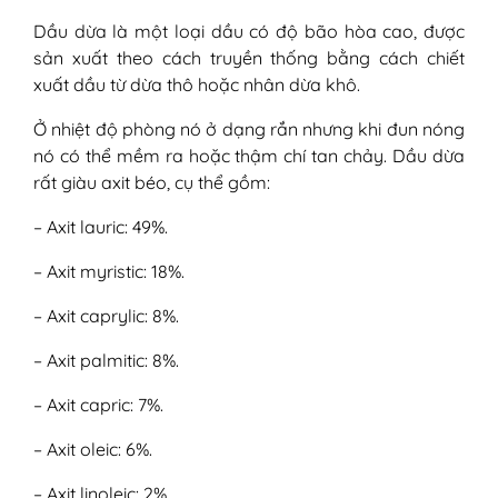
Dầu dừa là một loại dầu có độ bão hòa cao, được
sản xuất theo cách truyền thống bằng cách chiết
xuất dầu từ dừa thô hoặc nhân dừa khô.
Ở nhiệt độ phòng nó ở dạng rắn nhưng khi đun nóng
nó có thể mềm ra hoặc thậm chí tan chảy. Dầu dừa
rất giàu axit béo, cụ thể gồm:
– Axit lauric: 49%.
– Axit myristic: 18%.
– Axit caprylic: 8%.
– Axit palmitic: 8%.
– Axit capric: 7%.
– Axit oleic: 6%.
– Axit linoleic: 2%.