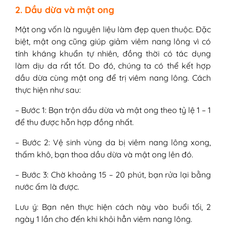
2. Dầu dừa và mật ong
Mật ong vốn là nguyên liệu làm đẹp quen thuộc. Đặc
biệt, mật ong cũng giúp giảm viêm nang lông vì có
tính kháng khuẩn tự nhiên, đồng thời có tác dụng
làm dịu da rất tốt. Do đó, chúng ta có thể kết hợp
dầu dừa cùng mật ong để trị viêm nang lông. Cách
thực hiện như sau:
– Bước 1: Bạn trộn dầu dừa và mật ong theo tỷ lệ 1 – 1
để thu được hỗn hợp đồng nhất.
– Bước 2: Vệ sinh vùng da bị viêm nang lông xong,
thấm khô, bạn thoa dầu dừa và mật ong lên đó.
– Bước 3: Chờ khoảng 15 – 20 phút, bạn rửa lại bằng
nước ấm là được.
Lưu ý: Bạn nên thực hiện cách này vào buổi tối, 2
ngày 1 lần cho đến khi khỏi hẳn viêm nang lông.