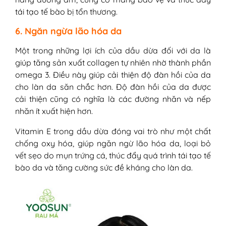
tái tạo tế bào bị tổn thương.
6. Ngăn ngừa lão hóa da
Một trong những lợi ích của dầu dừa đối với da là
giúp tăng sản xuất collagen tự nhiên nhờ thành phần
omega 3. Điều này giúp cải thiện độ đàn hồi của da
cho làn da săn chắc hơn. Độ đàn hồi của da được
cải thiện cũng có nghĩa là các đường nhăn và nếp
nhăn ít xuất hiện hơn.
Vitamin E trong dầu dừa đóng vai trò như một chất
chống oxy hóa, giúp ngăn ngừ lão hóa da, loại bỏ
vết sẹo do mụn trứng cá, thúc đẩy quá trình tái tạo tế
bào da và tăng cường sức đề kháng cho làn da.