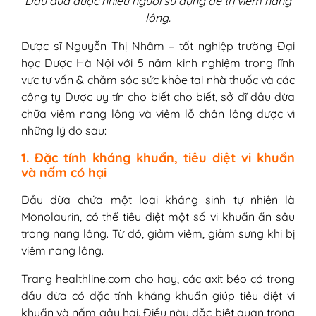
Dầu dừa được nhiều người sử dụng để trị viêm nang
lông.
Dược sĩ Nguyễn Thị Nhâm – tốt nghiệp trường Đại
học Dược Hà Nội với 5 năm kinh nghiệm trong lĩnh
vực tư vấn & chăm sóc sức khỏe tại nhà thuốc và các
công ty Dược uy tín cho biết cho biết, sở dĩ dầu dừa
chữa viêm nang lông và viêm lỗ chân lông được vì
những lý do sau:
1. Đặc tính kháng khuẩn, tiêu diệt vi khuẩn
và nấm có hại
Dầu dừa chứa một loại kháng sinh tự nhiên là
Monolaurin, có thể tiêu diệt một số vi khuẩn ẩn sâu
trong nang lông. Từ đó, giảm viêm, giảm sưng khi bị
viêm nang lông.
Trang healthline.com cho hay, các axit béo có trong
dầu dừa có đặc tính kháng khuẩn giúp tiêu diệt vi
khuẩn và nấm gây hại. Điều này đặc biệt quan trọng