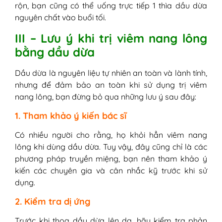
rộn, bạn cũng có thể uống trực tiếp 1 thìa dầu dừa
nguyên chất vào buổi tối.
III – Lưu ý khi trị viêm nang lông
bằng dầu dừa
Dầu dừa là nguyên liệu tự nhiên an toàn và lành tính,
nhưng để đảm bảo an toàn khi sử dụng trị viêm
nang lông, bạn đừng bỏ qua những lưu ý sau đây:
1. Tham khảo ý kiến bác sĩ
Có nhiều người cho rằng, họ khỏi hẳn viêm nang
lông khi dùng dầu dừa. Tuy vậy, đây cũng chỉ là các
phương pháp truyền miệng, bạn nên tham khảo ý
kiến các chuyên gia và cân nhắc kỹ trước khi sử
dụng.
2. Kiểm tra dị ứng
Trước khi thoa dầu dừa lên da, hãy kiểm tra phản