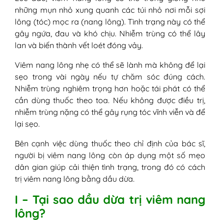
V - Hướng dẫn cách làm dầu dừa nguyên
những mụn nhỏ xung quanh các túi nhỏ nơi mỗi sợi
chất trị viêm nang lông tại nhà
lông (tóc) mọc ra (nang lông). Tình trạng này có thể
gây ngứa, đau và khó chịu. Nhiễm trùng có thể lây
lan và biến thành vết loét đóng vảy.
Viêm nang lông nhẹ có thể sẽ lành mà không để lại
sẹo trong vài ngày nếu tự chăm sóc đúng cách.
Nhiễm trùng nghiêm trọng hơn hoặc tái phát có thể
cần dùng thuốc theo toa. Nếu không được điều trị,
nhiễm trùng nặng có thể gây rụng tóc vĩnh viễn và để
lại sẹo.
Bên cạnh việc dùng thuốc theo chỉ định của bác sĩ,
người bị viêm nang lông còn áp dụng một số mẹo
dân gian giúp cải thiện tình trạng, trong đó có cách
trị viêm nang lông bằng dầu dừa.
I – Tại sao dầu dừa trị viêm nang
lông?