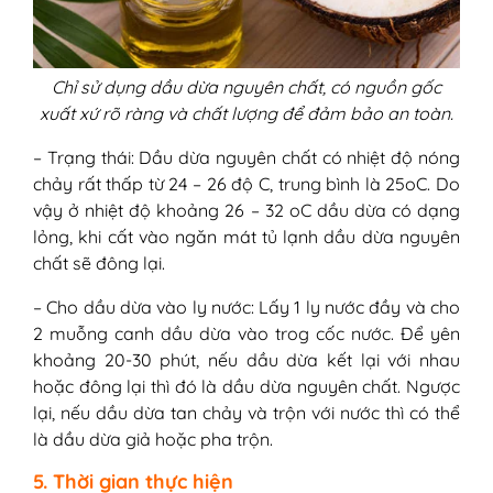
Chỉ sử dụng dầu dừa nguyên chất, có nguồn gốc
xuất xứ rõ ràng và chất lượng để đảm bảo an toàn.
– Trạng thái: Dầu dừa nguyên chất có nhiệt độ nóng
chảy rất thấp từ 24 – 26 độ C, trung bình là 25oC. Do
vậy ở nhiệt độ khoảng 26 – 32 oC dầu dừa có dạng
lỏng, khi cất vào ngăn mát tủ lạnh dầu dừa nguyên
chất sẽ đông lại.
– Cho dầu dừa vào ly nước: Lấy 1 ly nước đầy và cho
2 muỗng canh dầu dừa vào trog cốc nước. Để yên
khoảng 20-30 phút, nếu dầu dừa kết lại với nhau
hoặc đông lại thì đó là dầu dừa nguyên chất. Ngược
lại, nếu dầu dừa tan chảy và trộn với nước thì có thể
là dầu dừa giả hoặc pha trộn.
5. Thời gian thực hiện