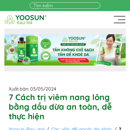
Skip to main content
Xuất bản: 03/05/2024
7 Cách trị viêm nang lông
bằng dầu dừa an toàn, dễ
thực hiện
Yoosun Rau má
/
Các vấn đề ngoài da khác
/
7