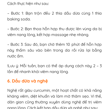
Cách thực hiện như sau:
– Bước 1: Bạn trộn đều 2 thìa dầu dừa cùng 1 thìa
baking soda.
– Bước 2: Bạn thoa hỗn hợp thu được lên vùng da bị
viêm nang lông, kết hợp massage nhẹ nhàng.
– Bước 3: Sau đó, bạn chờ thêm 10 phút để hỗn hợp
này thấm sâu vào bên trong da rồi rửa lại bằng
nước ấm.
!Lưu ý: Mỗi tuần, bạn có thể áp dụng cách này 2 – 3
lần để nhanh khỏi viêm nang lông.
6. Dầu dừa và nghệ
Nghệ rất giàu curcumin, một hoạt chất có khả năng
kháng viêm, diệt khuẩn và làm mờ thâm sẹo. Vì thế,
dân gian cũng thường xuyên dùng nghệ để trị viêm
nang lông. Cách kết hợp dầu dừa và nghệ như sau: