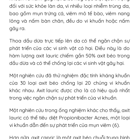
đối với sức khỏe làn da, vì nhiều loại nhiễm trùng da,
bao gồm mụn trứng cá, viêm mô tế bào, viêm nang
lông và nấm bàn chân, đều do vi khuẩn hoặc nấm
gây ra.
Thoa dầu dừa trực tiếp lên da có thể ngăn chặn sự
phát triển của các vi sinh vật có hại. Điều này là do
hàm lượng axit lauric chiếm gần 50% axit béo trong
dầu dừa và có thể chống lại các vi sinh vật gây hại.
Một nghiên cứu đã thử nghiệm đặc tính kháng khuẩn
của 30 loại axit béo chống lại 20 chủng vi khuẩn
khác nhau. Axit lauric được cho là có hiệu quả nhất
trong việc ngăn chặn sự phát triển của vi khuẩn.
Một nghiên cứu trong ống nghiệm khác cho thấy, axit
lauric có thể tiêu diệt Propionibacter Acnes, một loại
vi khuẩn dẫn đến sự phát triển của mụn viêm (6).
Hơn nữa, axit capric là một axit béo chuỗi trung bình