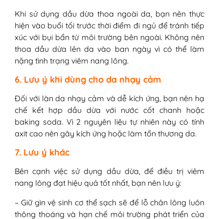
Khi sử dụng dầu dừa thoa ngoài da, bạn nên thực
hiện vào buổi tối trước thời điểm đi ngủ để tránh tiếp
xúc với bụi bẩn từ môi trường bên ngoài. Không nên
thoa dầu dừa lên da vào ban ngày vì có thể làm
nặng tình trạng viêm nang lông.
6. Lưu ý khi dùng cho da nhạy cảm
Đối với làn da nhạy cảm và dễ kích ứng, bạn nên hạ
chế kết hợp dầu dừa với nước cốt chanh hoặc
baking soda. Vì 2 nguyên liệu tự nhiên này có tính
axit cao nên gây kích ứng hoặc làm tổn thương da.
7. Lưu ý khác
Bên cạnh việc sử dụng dầu dừa, để điều trị viêm
nang lông đạt hiệu quả tốt nhất, bạn nên lưu ý:
– Giữ gìn vệ sinh cơ thể sạch sẽ để lỗ chân lông luôn
thông thoáng và hạn chế môi trường phát triển của