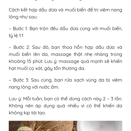
Cách kết hợp dầu dừa và muối biển để trị viêm nang
lông như sau:
– Bước 1: Bạn trộn đều dầu dừa cùng với muối biển,
tỷ lệ 1:1
– Bước 2: Sau đó, bạn thoa hỗn hợp dầu dừa và
muối biển lên da, massage thật nhẹ nhàng trong
khoảng 15 phút. Lưu ý: massage quá mạnh sẽ khiến
hạt muối cọ xát, gây tổn thương da.
– Bước 3: Sau cùng, bạn rửa sạch vùng da bị viêm
nang lông với nước ấm.
Lưu ý: Mỗi tuần, bạn có thể dùng cách này 2 – 3 lần.
Không nên áp dụng quá nhiều vì có thể khiến da
không kịp tái tạo.