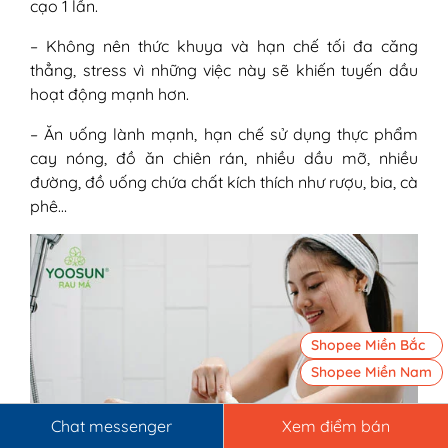
cạo 1 lần.
– Không nên thức khuya và hạn chế tối đa căng
thẳng, stress vì những việc này sẽ khiến tuyến dầu
hoạt động mạnh hơn.
– Ăn uống lành mạnh, hạn chế sử dụng thực phẩm
cay nóng, đồ ăn chiên rán, nhiều dầu mỡ, nhiều
đường, đồ uống chứa chất kích thích như rượu, bia, cà
phê…
Shopee Miền Bắc
Shopee Miền Nam
Chat messenger
Xem điểm bán