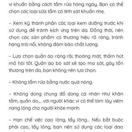
vi khuẩn bằng cách tắm rửa hàng ngày. Bạn có thể
chọn các loại sữa tắm có tính sát khuẩn nhẹ.
– Xem kỹ thành phần các loại kem dưỡng trước khi
sử dụng để tránh kích ứng trên da. Đồng thời, nên
chọn các sản phẩm có thương hiệu rõ ràng, tránh
hàng trôi nổi, không đảm bảo chất lượng.
– Lựa chọn quần áo rộng rãi, thoáng mát, thấm hút
mồ hôi tốt. Quần áo bó sát sẽ tạo ma sát, gây tổn
thương trên da, bạn không nên lựa chọn.
– Không tắm rửa bằng nước quá nóng.
– Không dùng chung đồ dùng cá nhân như khăn
tắm, quần áo,… với người khác vì có thể làm lây viêm
nang lông cho người khỏe mạnh.
– Hạn chế việc cạo lông, tẩy lông… Nếu bắt buộc
phải cạo, tẩy lông, bạn nên sử dụng các loại dao