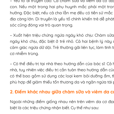
– Yếu tố di truyền cao: Cả chàm sữa và viêm da cơ đị
con. Nếu một trong hai phụ huynh mắc phải một tron
hưởng. Đặc biệt, nếu cả cha lẫn mẹ đều có tiền sử mắc
địa càng lớn. Di truyền là yếu tố chính khiến trẻ dễ ph
sóc cũng đóng vai trò quan trọng.
– Xuất hiện triệu chứng ngứa ngáy khó chịu: Chàm sữa
ngáy khó chịu, đặc biệt ở trẻ nhỏ. Cả hai bệnh lý này
cảm giác ngứa dữ dội. Trẻ thường gãi liên tục, làm tìn
cơ nhiễm trùng.
– Có thể điều trị tại nhà theo hướng dẫn của bác sĩ: Cả 
nhà, tuy nhiên việc điều trị cần tuân theo hướng dẫn củ
có thể bao gồm sử dụng các loại kem bôi dưỡng ẩm, 
phù hợp để giảm thiểu tổn thương da và ngăn ngừa tái 
2. Điểm khác nhau giữa chàm sữa và viêm da c
Ngoài những điểm giống nhau nên trên viêm da cơ địa
biệt là các triệu chứng nhận biết. Cụ thể như sau: