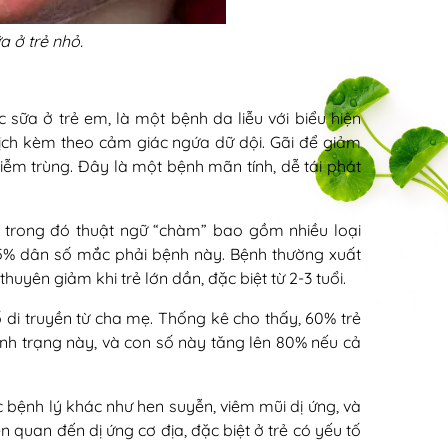
 ở trẻ nhỏ.
 sữa ở trẻ em, là một bệnh da liễu với biểu hiện
dịch kèm theo cảm giác ngứa dữ dội. Gãi để giảm
hiễm trùng. Đây là một bệnh mãn tính, dễ tái phát
 trong đó thuật ngữ “chàm” bao gồm nhiều loại
 5% dân số mắc phải bệnh này. Bệnh thường xuất
huyên giảm khi trẻ lớn dần, đặc biệt từ 2-3 tuổi.
 di truyền từ cha mẹ. Thống kê cho thấy, 60% trẻ
h trạng này, và con số này tăng lên 80% nếu cả
c bệnh lý khác như hen suyễn, viêm mũi dị ứng, và
 quan đến dị ứng cơ địa, đặc biệt ở trẻ có yếu tố