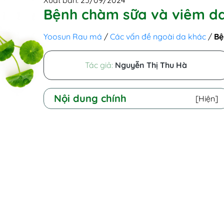
Xuất bản: 25/09/2024
Bệnh chàm sữa và viêm da
Yoosun Rau má
/
Các vấn đề ngoài da khác
/
Bệ
Tác giả:
Nguyễn Thị Thu Hà
Nội dung chính
[Hiện]
I - Chàm sữa và viêm da cơ địa là gì?
1. Chàm sữa là bệnh gì?
2. Viêm da cơ địa là gì?
II - Chàm sữa và viêm da cơ địa giống
hay khác nhau?
1. Điểm giống nhau giữa bệnh
chàm sữa và viêm da cơ địa
2. Điểm khác nhau giữa chàm sữa
và viêm da cơ địa