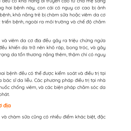
a đều có khả năng di truyền cao từ cha mẹ sang
g hai bệnh này, con cái có nguy cơ cao bị ảnh
 bệnh, khả năng trẻ bị chàm sữa hoặc viêm da cơ
át triển bệnh, ngoài ra môi trường và chế độ chăm
 và viêm da cơ địa đều gây ra triệu chứng ngứa
 đều khiến da trở nên khô ráp, bong tróc, và gây
h trạng da tổn thương nặng thêm, thậm chí có nguy
hai bệnh đều có thể được kiểm soát và điều trị tại
a bác sĩ da liễu. Các phương pháp điều trị tại nhà
thuốc chống viêm, và các biện pháp chăm sóc da
phát.
ơ địa
 và chàm sữa cũng có nhiều điểm khác biệt, đặc