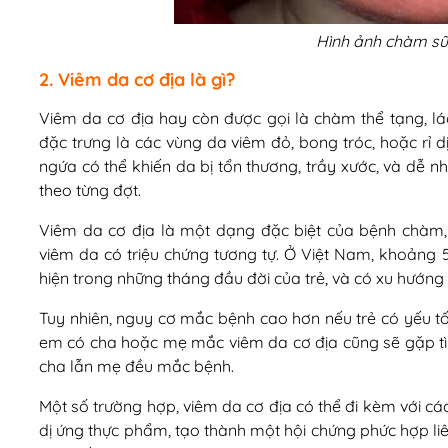
Hình ảnh chàm sữa
2. Viêm da cơ địa là gì?
Viêm da cơ địa hay còn được gọi là chàm thể tạng, lác
đặc trưng là các vùng da viêm đỏ, bong tróc, hoặc rỉ 
ngứa có thể khiến da bị tổn thương, trầy xước, và dễ n
theo từng đợt.
Viêm da cơ địa là một dạng đặc biệt của bệnh chàm,
viêm da có triệu chứng tương tự. Ở Việt Nam, khoảng
hiện trong những tháng đầu đời của trẻ, và có xu hướng t
Tuy nhiên, nguy cơ mắc bệnh cao hơn nếu trẻ có yếu tố
em có cha hoặc mẹ mắc viêm da cơ địa cũng sẽ gặp tìn
cha lẫn mẹ đều mắc bệnh.
Một số trường hợp, viêm da cơ địa có thể đi kèm với cá
dị ứng thực phẩm, tạo thành một hội chứng phức hợp liên