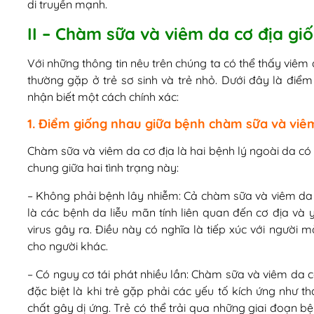
di truyền mạnh.
II – Chàm sữa và viêm da cơ địa g
Với những thông tin nêu trên chúng ta có thể thấy viêm
thường gặp ở trẻ sơ sinh và trẻ nhỏ. Dưới đây là đi
nhận biết một cách chính xác:
1. Điểm giống nhau giữa bệnh chàm sữa và viêm
Chàm sữa và viêm da cơ địa là hai bệnh lý ngoài da có
chung giữa hai tình trạng này:
– Không phải bệnh lây nhiễm: Cả chàm sữa và viêm da c
là các bệnh da liễu mãn tính liên quan đến cơ địa và 
virus gây ra. Điều này có nghĩa là tiếp xúc với ngườ
cho người khác.
– Có nguy cơ tái phát nhiều lần: Chàm sữa và viêm da 
đặc biệt là khi trẻ gặp phải các yếu tố kích ứng như tha
chất gây dị ứng. Trẻ có thể trải qua những giai đoạn b