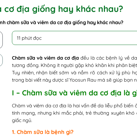
 cơ địa giống hay khác nhau?
nh chàm sữa và viêm da cơ địa giống hay khác nhau?
11 phút đọc
Chàm sữa và viêm da cơ địa
đều là các bệnh lý về da
tương đồng. Không ít người gặp khó khăn khi phân biệ
Tuy nhiên, nhận biết sớm và nắm rõ cách xử lý phù hợp
trong bài viết này dược sĩ Yoosun Rau má sẽ giúp bạn nắ
I – Chàm sữa và viêm da cơ địa là g
Chàm và viêm da cơ địa là hai vấn đề da liễu phổ biến 
tính mạng, nhưng khi mắc phải, trẻ thường xuyên khó
giấc ngủ.
1. Chàm sữa là bệnh gì?