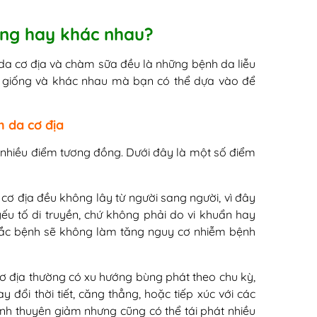
iống hay khác nhau?
 da cơ địa và chàm sữa đều là những bệnh da liễu
ểm giống và khác nhau mà bạn có thể dựa vào để
 da cơ địa
 nhiều điểm tương đồng. Dưới đây là một số điểm
ơ địa đều không lây từ người sang người, vì đây
yếu tố di truyền, chứ không phải do vi khuẩn hay
i mắc bệnh sẽ không làm tăng nguy cơ nhiễm bệnh
cơ địa thường có xu hướng bùng phát theo chu kỳ,
y đổi thời tiết, căng thẳng, hoặc tiếp xúc với các
ệnh thuyên giảm nhưng cũng có thể tái phát nhiều