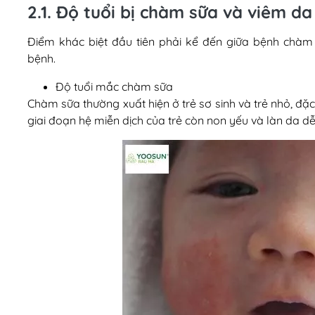
2.1. Độ tuổi bị chàm sữa và viêm da
Điểm khác biệt đầu tiên phải kể đến giữa bệnh chàm
bệnh.
Độ tuổi mắc chàm sữa
Chàm sữa thường xuất hiện ở trẻ sơ sinh và trẻ nhỏ, đặc 
giai đoạn hệ miễn dịch của trẻ còn non yếu và làn da dễ