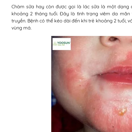
Chàm sữa hay còn được gọi là lác sữa là một dạng c
khoảng 2 tháng tuổi. Đây là tình trạng viêm da mãn t
truyền. Bệnh có thể kéo dài đến khi trẻ khoảng 2 tuổi, 
vùng má.