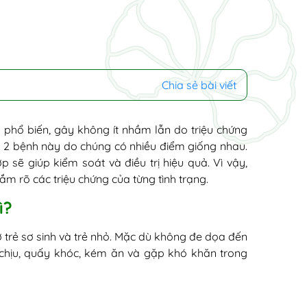
Chia sẻ bài viết
 phổ biến, gây không ít nhầm lẫn do triệu chứng
t 2 bệnh này do chúng có nhiều điểm giống nhau.
 sẽ giúp kiểm soát và điều trị hiệu quả. Vì vậy,
m rõ các triệu chứng của từng tình trạng.
ì?
ở trẻ sơ sinh và trẻ nhỏ. Mặc dù không đe dọa đến
 chịu, quấy khóc, kém ăn và gặp khó khăn trong