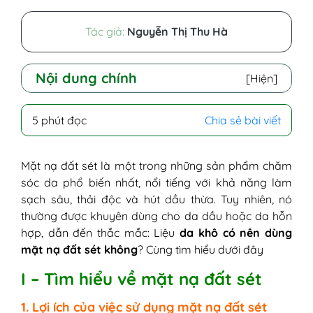
Tác giả:
Nguyễn Thị Thu Hà
Nội dung chính
[Hiện]
I - Tìm hiểu về mặt nạ đất sét
5 phút đọc
Chia sẻ bài viết
1. Lợi ích của việc sử dụng mặt nạ đất
sét
2. Thành phần thường thấy trong
Mặt nạ đất sét là một trong những sản phẩm chăm
mặt nạ đất sét
sóc da phổ biến nhất, nổi tiếng với khả năng làm
II - Vậy da khô có nên dùng mặt nạ đất
sạch sâu, thải độc và hút dầu thừa. Tuy nhiên, nó
sét không?
thường được khuyên dùng cho da dầu hoặc da hỗn
1. Khi nào nên sử dụng?
hợp, dẫn đến thắc mắc: Liệu
da khô có nên dùng
2. Khi nào không nên sử dụng?
mặt nạ đất sét không
? Cùng tìm hiểu dưới đây
III - Giới thiệu các loại mặt nạ đất sét da
I – Tìm hiểu về mặt nạ đất sét
khô có thể dùng
1. Aztec Secret Indian Healing Clay
1. Lợi ích của việc sử dụng mặt nạ đất sét
2. L'Oréal Paris Pure-Clay Mask