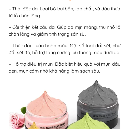
3. Freeman Facial Clay Mask
– Thải độc da: Loại bỏ bụi bẩn, tạp chất, và dầu thừa
4. Innisfree Super Volcanic Pore Clay
từ lỗ chân lông.
Mask
– Cải thiện kết cấu da: Giúp da mịn màng, thu nhỏ lỗ
5. Origins Active Charcoal Mask To
chân lông và giảm tình trạng sần sùi.
Clear Pores
6. The Body Shop Himalayan
– Thúc đẩy tuần hoàn máu: Một số loại đất sét, như
Charcoal Purifying Glow Mask
đất sét đỏ, hỗ trợ tăng cường lưu thông máu dưới da.
7. Kiehl's Rare Earth Deep Pore
Cleansing Masque
– Hỗ trợ điều trị mụn: Đặc biệt hiệu quả với mụn đầu
IV - Cách sử dụng mặt nạ đất sét cho da
đen, mụn cám nhờ khả năng làm sạch sâu.
khô một cách an toàn
1. Chọn loại mặt nạ đất sét phù hợp
2. Quy trình sử dụng
3. Kết hợp dưỡng ẩm sau khi dùng
4. Tần suất sử dụng
V - Những lưu ý khi dùng mặt nạ đất sét
cho da khô