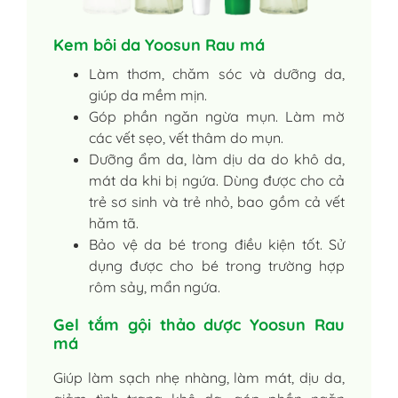
Kem bôi da Yoosun Rau má
Làm thơm, chăm sóc và dưỡng da,
giúp da mềm mịn.
Góp phần ngăn ngừa mụn. Làm mờ
các vết sẹo, vết thâm do mụn.
Dưỡng ẩm da, làm dịu da do khô da,
mát da khi bị ngứa. Dùng được cho cả
trẻ sơ sinh và trẻ nhỏ, bao gồm cả vết
hăm tã.
Bảo vệ da bé trong điều kiện tốt. Sử
dụng được cho bé trong trường hợp
rôm sảy, mẩn ngứa.
Gel tắm gội thảo dược Yoosun Rau
má
Giúp làm sạch nhẹ nhàng, làm mát, dịu da,