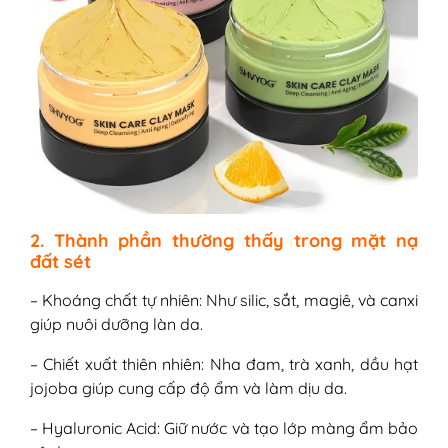
2. Thành phần thường thấy trong mặt nạ
đất sét
– Khoáng chất tự nhiên: Như silic, sắt, magiê, và canxi
giúp nuôi dưỡng làn da.
– Chiết xuất thiên nhiên: Nha đam, trà xanh, dầu hạt
jojoba giúp cung cấp độ ẩm và làm dịu da.
– Hyaluronic Acid: Giữ nước và tạo lớp màng ẩm bảo