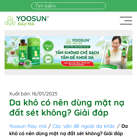
Skip to main content
Xuất bản: 16/01/2025
Da khô có nên dùng mặt nạ
đất sét không? Giải đáp
Yoosun Rau má
/
Các vấn đề ngoài da khác
/
Da
khô có nên dùng mặt nạ đất sét không? Giải đáp