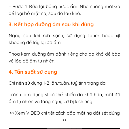
– Bước 4: Rửa lại bằng nước ấm: Nhẹ nhàng mát-xa
để loại bỏ mặt nạ, sau đó lau khô.
3. Kết hợp dưỡng ẩm sau khi dùng
Ngay sau khi rửa sạch, sử dụng toner hoặc xịt
khoáng để lấy lại độ ẩm.
Thoa kem dưỡng ẩm dành riêng cho da khô để bảo
vệ lớp độ ẩm tự nhiên.
4. Tần suất sử dụng
Chỉ nên sử dụng 1-2 lần/tuần, tuý tình trạng da.
Tránh lạm dụng vì có thể khiến da khô hơn, mất độ
ẩm tự nhiên và tăng nguy cơ bị kích ứng.
>> Xem VIDEO chi tiết cách đắp mặt nạ đất sét đúng
<<