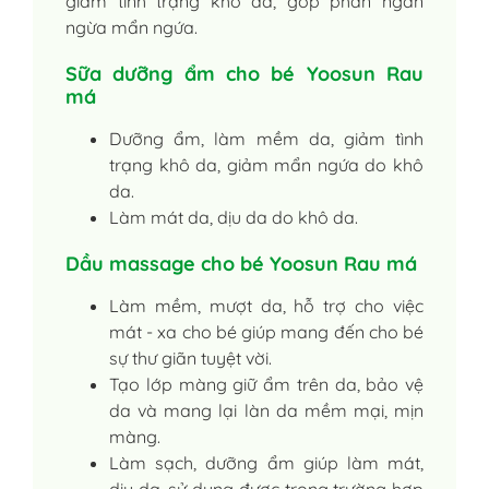
giảm tình trạng khô da, góp phần ngăn
ngừa mẩn ngứa.
Sữa dưỡng ẩm cho bé Yoosun Rau
má
Dưỡng ẩm, làm mềm da, giảm tình
trạng khô da, giảm mẩn ngứa do khô
da.
Làm mát da, dịu da do khô da.
Dầu massage cho bé Yoosun Rau má
Làm mềm, mượt da, hỗ trợ cho việc
mát - xa cho bé giúp mang đến cho bé
sự thư giãn tuyệt vời.
Tạo lớp màng giữ ẩm trên da, bảo vệ
da và mang lại làn da mềm mại, mịn
màng.
Làm sạch, dưỡng ẩm giúp làm mát,
dịu da, sử dụng được trong trường hợp