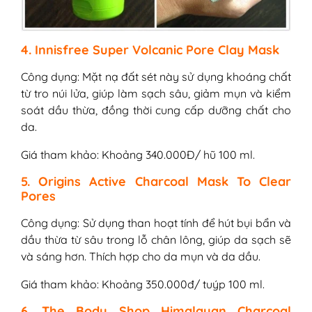
4. Innisfree Super Volcanic Pore Clay Mask
Công dụng: Mặt nạ đất sét này sử dụng khoáng chất
từ tro núi lửa, giúp làm sạch sâu, giảm mụn và kiểm
soát dầu thừa, đồng thời cung cấp dưỡng chất cho
da.
Giá tham khảo: Khoảng 340.000Đ/ hũ 100 ml.
5. Origins Active Charcoal Mask To Clear
Pores
Công dụng: Sử dụng than hoạt tính để hút bụi bẩn và
dầu thừa từ sâu trong lỗ chân lông, giúp da sạch sẽ
và sáng hơn. Thích hợp cho da mụn và da dầu.
Giá tham khảo: Khoảng 350.000đ/ tuýp 100 ml.
6. The Body Shop Himalayan Charcoal