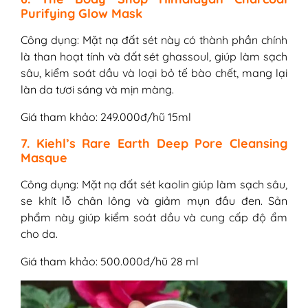
Purifying Glow Mask
Công dụng: Mặt nạ đất sét này có thành phần chính
là than hoạt tính và đất sét ghassoul, giúp làm sạch
sâu, kiểm soát dầu và loại bỏ tế bào chết, mang lại
làn da tươi sáng và mịn màng.
Giá tham khảo: 249.000đ/hũ 15ml
7. Kiehl’s Rare Earth Deep Pore Cleansing
Masque
Công dụng: Mặt nạ đất sét kaolin giúp làm sạch sâu,
se khít lỗ chân lông và giảm mụn đầu đen. Sản
phẩm này giúp kiểm soát dầu và cung cấp độ ẩm
cho da.
Giá tham khảo: 500.000đ/hũ 28 ml