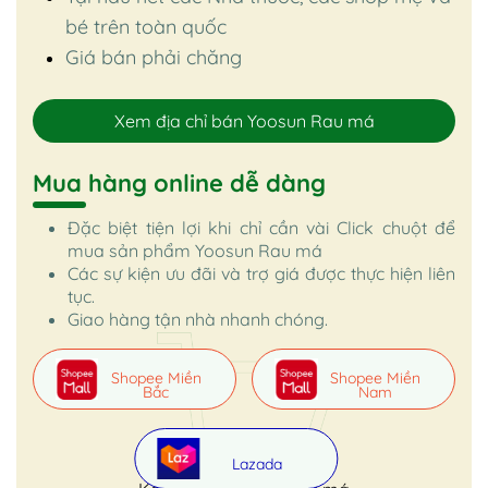
bé trên toàn quốc
Giá bán phải chăng
Xem địa chỉ bán Yoosun Rau má
Mua hàng online dễ dàng
Đặc biệt tiện lợi khi chỉ cần vài Click chuột để
mua sản phẩm Yoosun Rau má
Các sự kiện ưu đãi và trợ giá được thực hiện liên
tục.
Giao hàng tận nhà nhanh chóng.
Shopee Miền
Shopee Miền
Bắc
Nam
Lazada