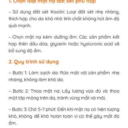
1. Chọn loại mặt nạ đất sét phù hợp
– Sử dụng đất sét Kaolin: Loại đất sét nhẹ nhàng,
thích hợp cho da khô nhờ tính chất không hút âm độ
quá mạnh.
– Chọn mặt nạ kèm dưỡng ẩm: Các sản phẩm kết
hợp thên dầu dừa, glycerin hoặc hyaluronic acid sẽ
bổ sung độ ẩm.
2. Quy trình sử dụng
– Bước 1: Làm sạch da: Rửa mặt với sản phẩm nhẹ
nhàng, không làm khô da.
– Bước 2: Thoa mặt nạ: Lấy lượng vừa đủ và thoa
một lớp mỏng trên da, tránh vùng mắt và môi.
– Bước 3: Chờ 5-7 phút: Đến khi mặt nạ có hiện tượng
khô, không để khô hoàn toàn vì có thể gây mất độ
ẩm.