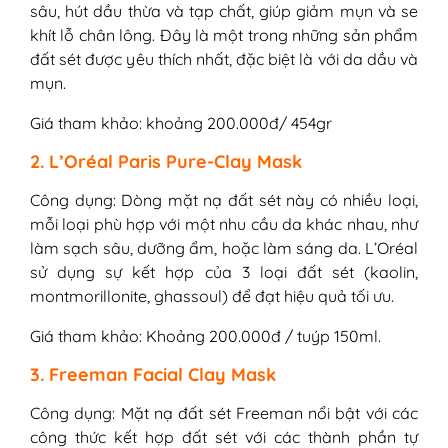
sâu, hút dầu thừa và tạp chất, giúp giảm mụn và se
khít lỗ chân lông. Đây là một trong những sản phẩm
đất sét được yêu thích nhất, đặc biệt là với da dầu và
mụn.
Giá tham khảo: khoảng 200.000đ/ 454gr
2. L’Oréal Paris Pure-Clay Mask
Công dụng: Dòng mặt nạ đất sét này có nhiều loại,
mỗi loại phù hợp với một nhu cầu da khác nhau, như
làm sạch sâu, dưỡng ẩm, hoặc làm sáng da. L’Oréal
sử dụng sự kết hợp của 3 loại đất sét (kaolin,
montmorillonite, ghassoul) để đạt hiệu quả tối ưu.
Giá tham khảo: Khoảng 200.000đ / tuýp 150ml.
3. Freeman Facial Clay Mask
Công dụng: Mặt nạ đất sét Freeman nổi bật với các
công thức kết hợp đất sét với các thành phần tự