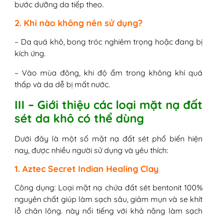
bước dưỡng da tiếp theo.
2. Khi nào không nên sử dụng?
– Da quá khô, bong tróc nghiêm trọng hoặc đang bị
kích ứng.
– Vào mùa đông, khi độ ẩm trong không khí quá
thấp và da dễ bị mất nước.
III – Giới thiệu các loại mặt nạ đất
sét da khô có thể dùng
Dưới đây là một số mặt nạ đất sét phổ biến hiện
nay, được nhiều người sử dụng và yêu thích:
1. Aztec Secret Indian Healing Clay
Công dụng: Loại mặt nạ chứa đất sét bentonit 100%
nguyên chất giúp làm sạch sâu, giảm mụn và se khít
lỗ chân lông. này nổi tiếng với khả năng làm sạch