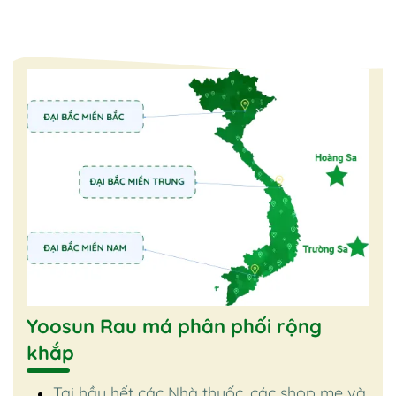
Yoosun Rau má phân phối rộng
khắp
Tại hầu hết các Nhà thuốc, các shop mẹ và