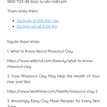
1800 1125 để được tư vấn miễn phí
Tham khảo thêm:
Da body bị khô tróc vảy
Da khô nứt nẻ ở trẻ em
Nguồn tham khảo:
1. What to Know About Rhassoul Clay
https://www.webmd.com/beauty/what-to-know-
rhassoul-clay
2. How Rhassoul Clay May Help the Health of Your
Hair and Skin
https://www.healthline.com/health/rhassoul-clay-2
3. Amazingly Easy Clay Mask Recipes for Every Skin
Type