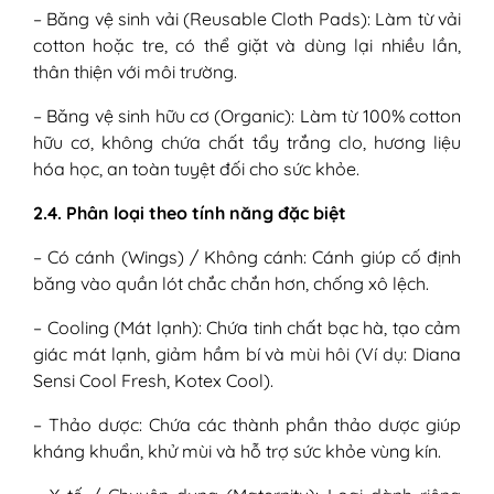
– Băng vệ sinh vải (Reusable Cloth Pads): Làm từ vải
cotton hoặc tre, có thể giặt và dùng lại nhiều lần,
thân thiện với môi trường.
– Băng vệ sinh hữu cơ (Organic): Làm từ 100% cotton
hữu cơ, không chứa chất tẩy trắng clo, hương liệu
hóa học, an toàn tuyệt đối cho sức khỏe.
2.4. Phân loại theo tính năng đặc biệt
– Có cánh (Wings) / Không cánh: Cánh giúp cố định
băng vào quần lót chắc chắn hơn, chống xô lệch.
– Cooling (Mát lạnh): Chứa tinh chất bạc hà, tạo cảm
giác mát lạnh, giảm hầm bí và mùi hôi (Ví dụ: Diana
Sensi Cool Fresh, Kotex Cool).
– Thảo dược: Chứa các thành phần thảo dược giúp
kháng khuẩn, khử mùi và hỗ trợ sức khỏe vùng kín.