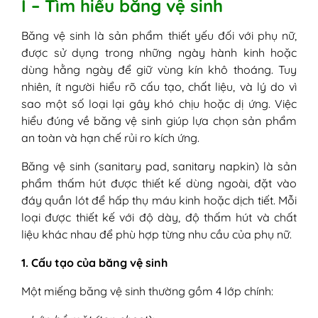
I – Tìm hiểu băng vệ sinh
6. Cơ địa nhạy cảm với một số
thương hiệu hoặc chất liệu nhất định
Băng vệ sinh là sản phẩm thiết yếu đối với phụ nữ,
IV - Triệu chứng dị ứng băng vệ sinh
được sử dụng trong những ngày hành kinh hoặc
1. Ngứa vùng kín
dùng hằng ngày để giữ vùng kín khô thoáng. Tuy
2. Đỏ da hoặc mẩn đỏ quanh vùng
nhiên, ít người hiểu rõ cấu tạo, chất liệu, và lý do vì
tiếp xúc
sao một số loại lại gây khó chịu hoặc dị ứng. Việc
3. Cảm giác nóng rát hoặc châm
hiểu đúng về băng vệ sinh giúp lựa chọn sản phẩm
chích
an toàn và hạn chế rủi ro kích ứng.
4. Nổi mẩn đỏ, mụn nước li ti hoặc
sẩn ngứa
Băng vệ sinh (sanitary pad, sanitary napkin) là sản
5. Sưng nhẹ hoặc phù nề vùng da tiếp
phẩm thấm hút được thiết kế dùng ngoài, đặt vào
xúc
đáy quần lót để hấp thụ máu kinh hoặc dịch tiết. Mỗi
6. Da khô bong hoặc tróc vảy sau vài
loại được thiết kế với độ dày, độ thấm hút và chất
ngày
liệu khác nhau để phù hợp từng nhu cầu của phụ nữ.
7. Dịch âm đạo thay đổi (ít gặp hơn)
V - Bị dị ứng băng vệ sinh phải làm sao?
1. Cấu tạo của băng vệ sinh
Bước 1: Ngừng ngay loại băng vệ sinh
Một miếng băng vệ sinh thường gồm 4 lớp chính:
đang sử dụng
Bước 2: Rửa vùng kín bằng nước ấm