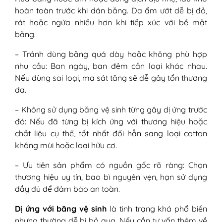
hoàn toàn trước khi dán băng. Da ẩm ướt dễ bị đỏ,
rát hoặc ngứa nhiều hơn khi tiếp xúc với bề mặt
băng.
– Tránh dùng băng quá dày hoặc không phù hợp
nhu cầu: Ban ngày, ban đêm cần loại khác nhau.
Nếu dùng sai loại, ma sát tăng sẽ dễ gây tổn thương
da.
– Không sử dụng băng vệ sinh từng gây dị ứng trước
đó: Nếu đã từng bị kích ứng với thương hiệu hoặc
chất liệu cụ thể, tốt nhất đổi hẳn sang loại cotton
không mùi hoặc loại hữu cơ.
– Ưu tiên sản phẩm có nguồn gốc rõ ràng: Chọn
thương hiệu uy tín, bao bì nguyên vẹn, hạn sử dụng
đầy đủ để đảm bảo an toàn.
Dị ứng với băng vệ sinh
là tình trạng khá phổ biến
nhưng thường dễ bị bỏ qua. Nếu cần tư vấn thêm về