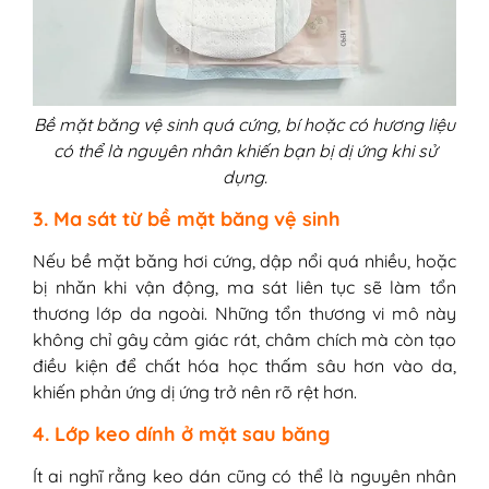
Bề mặt băng vệ sinh quá cứng, bí hoặc có hương liệu
có thể là nguyên nhân khiến bạn bị dị ứng khi sử
dụng.
3. Ma sát từ bề mặt băng vệ sinh
Nếu bề mặt băng hơi cứng, dập nổi quá nhiều, hoặc
bị nhăn khi vận động, ma sát liên tục sẽ làm tổn
thương lớp da ngoài. Những tổn thương vi mô này
không chỉ gây cảm giác rát, châm chích mà còn tạo
điều kiện để chất hóa học thấm sâu hơn vào da,
khiến phản ứng dị ứng trở nên rõ rệt hơn.
4. Lớp keo dính ở mặt sau băng
Ít ai nghĩ rằng keo dán cũng có thể là nguyên nhân