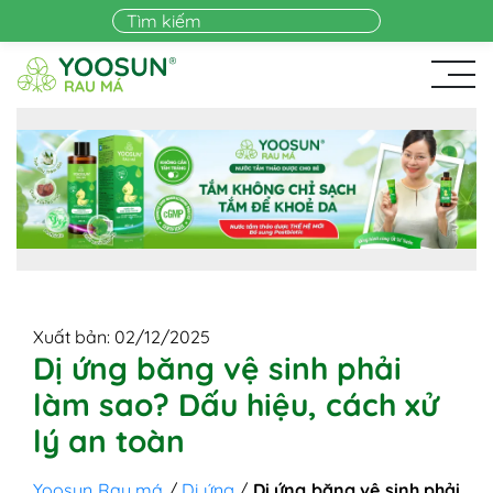
Skip to main content
Xuất bản: 02/12/2025
Dị ứng băng vệ sinh phải
làm sao? Dấu hiệu, cách xử
lý an toàn
Yoosun Rau má
/
Dị ứng
/
Dị ứng băng vệ sinh phải