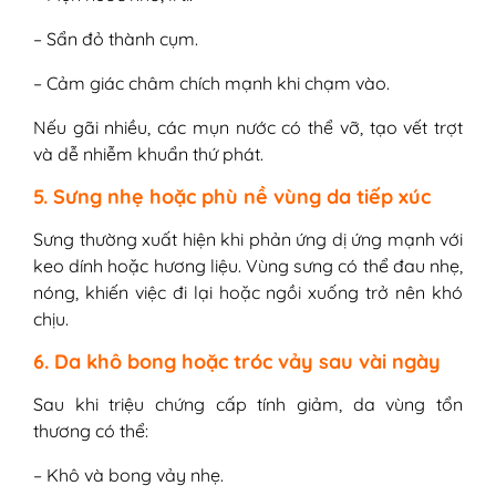
– Sẩn đỏ thành cụm.
– Cảm giác châm chích mạnh khi chạm vào.
Nếu gãi nhiều, các mụn nước có thể vỡ, tạo vết trợt
và dễ nhiễm khuẩn thứ phát.
5. Sưng nhẹ hoặc phù nề vùng da tiếp xúc
Sưng thường xuất hiện khi phản ứng dị ứng mạnh với
keo dính hoặc hương liệu. Vùng sưng có thể đau nhẹ,
nóng, khiến việc đi lại hoặc ngồi xuống trở nên khó
chịu.
6. Da khô bong hoặc tróc vảy sau vài ngày
Sau khi triệu chứng cấp tính giảm, da vùng tổn
thương có thể:
– Khô và bong vảy nhẹ.