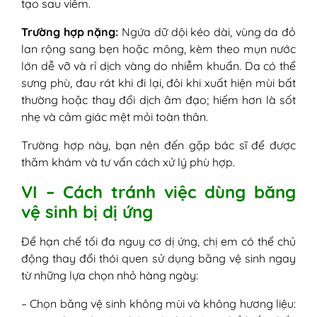
tạo sau viêm.
Trường hợp nặng:
Ngứa dữ dội kéo dài, vùng da đỏ
lan rộng sang bẹn hoặc mông, kèm theo mụn nước
lớn dễ vỡ và rỉ dịch vàng do nhiễm khuẩn. Da có thể
sưng phù, đau rát khi đi lại, đôi khi xuất hiện mùi bất
thường hoặc thay đổi dịch âm đạo; hiếm hơn là sốt
nhẹ và cảm giác mệt mỏi toàn thân.
Trường hợp này, bạn nên đến gặp bác sĩ để được
thăm khám và tư vấn cách xử lý phù hợp.
VI – Cách tránh việc dùng băng
vệ sinh bị dị ứng
Để hạn chế tối đa nguy cơ dị ứng, chị em có thể chủ
động thay đổi thói quen sử dụng băng vệ sinh ngay
từ những lựa chọn nhỏ hàng ngày:
– Chọn băng vệ sinh không mùi và không hương liệu: