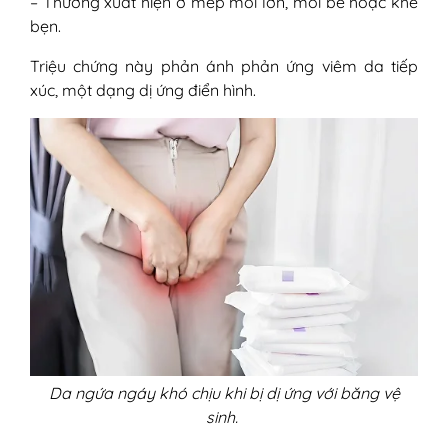
– Thường xuất hiện ở mép môi lớn, môi bé hoặc khe
bẹn.
Triệu chứng này phản ánh phản ứng viêm da tiếp
xúc, một dạng dị ứng điển hình.
Da ngứa ngáy khó chịu khi bị dị ứng với băng vệ
sinh.