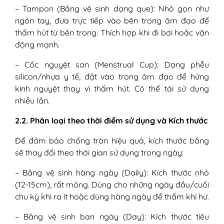
– Tampon (Băng vệ sinh dạng que): Nhỏ gọn như
ngón tay, đưa trực tiếp vào bên trong âm đạo để
thấm hút từ bên trong. Thích hợp khi đi bơi hoặc vận
động mạnh.
– Cốc nguyệt san (Menstrual Cup): Dạng phễu
silicon/nhựa y tế, đặt vào trong âm đạo để hứng
kinh nguyệt thay vì thấm hút. Có thể tái sử dụng
nhiều lần.
2.2. Phân loại theo thời điểm sử dụng và Kích thước
Để đảm bảo chống tràn hiệu quả, kích thước băng
sẽ thay đổi theo thời gian sử dụng trong ngày:
– Băng vệ sinh hàng ngày (Daily): Kích thước nhỏ
(12-15cm), rất mỏng. Dùng cho những ngày đầu/cuối
chu kỳ khi ra ít hoặc dùng hàng ngày để thấm khí hư.
– Băng vệ sinh ban ngày (Day): Kích thước tiêu