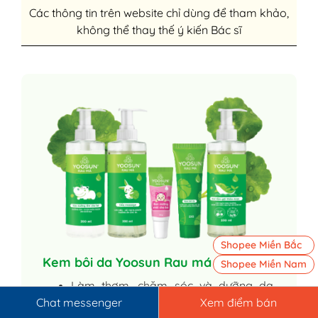
Các thông tin trên website chỉ dùng để tham khảo,
không thể thay thế ý kiến Bác sĩ
Shopee Miền Bắc
Kem bôi da Yoosun Rau má
Shopee Miền Nam
Làm thơm, chăm sóc và dưỡng da,
Chat messenger
Xem điểm bán
giúp da mềm mịn.