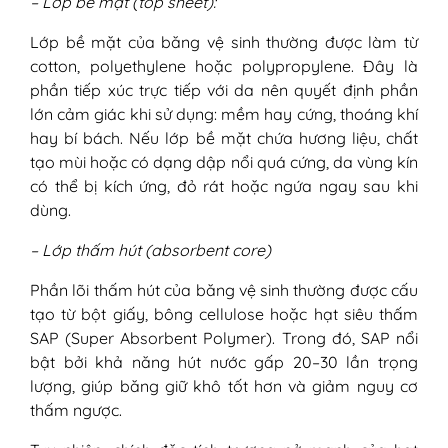
– Lớp bề mặt (top sheet):
sạch
Bước 3: Xử lý đối với từng trường hợp
Lớp bề mặt của băng vệ sinh thường được làm từ
VI - Cách tránh việc dùng băng vệ sinh bị dị
cotton, polyethylene hoặc polypropylene. Đây là
ứng
phần tiếp xúc trực tiếp với da nên quyết định phần
lớn cảm giác khi sử dụng: mềm hay cứng, thoáng khí
hay bí bách. Nếu lớp bề mặt chứa hương liệu, chất
tạo mùi hoặc có dạng dập nổi quá cứng, da vùng kín
có thể bị kích ứng, đỏ rát hoặc ngứa ngay sau khi
dùng.
– Lớp thấm hút (absorbent core)
Phần lõi thấm hút của băng vệ sinh thường được cấu
tạo từ bột giấy, bông cellulose hoặc hạt siêu thấm
SAP (Super Absorbent Polymer). Trong đó, SAP nổi
bật bởi khả năng hút nước gấp 20–30 lần trọng
lượng, giúp băng giữ khô tốt hơn và giảm nguy cơ
thấm ngược.