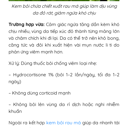
Kem bôi chứa chiết xuất rau má giúp làm dịu vùng
da đỏ rát, giảm ngứa khó chịu
Trường hợp vừa:
Cảm giác ngứa tăng dần kèm khó
chịu nhiều, vùng da tiếp xúc đỏ thành từng mảng lớn
và châm chích khi đi lại. Da có thể trở nên khô bong,
căng tức và đôi khi xuất hiện vài mụn nước li ti do
phản ứng viêm mạnh hơn.
Xử lý: Dùng thuốc bôi chống viêm loại nhẹ:
– Hydrocortisone 1% (bôi 1–2 lần/ngày, tối đa 1–2
ngày)
– Không dùng corticoid mạnh
– Không bôi lên vùng da rỉ dịch hoặc nghi nhiễm
khuẩn
Ngoài ra kết hợp
kem bôi rau má
giúp da nhanh tái