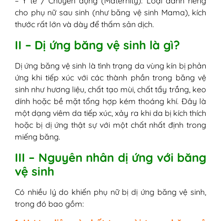
– Y tế / Chuyên dụng (Maternity): Loại dành riêng
cho phụ nữ sau sinh (như băng vệ sinh Mama), kích
thước rất lớn và dày để thấm sản dịch.
II – Dị ứng băng vệ sinh là gì?
Dị ứng băng vệ sinh là tình trạng da vùng kín bị phản
ứng khi tiếp xúc với các thành phần trong băng vệ
sinh như hương liệu, chất tạo mùi, chất tẩy trắng, keo
dính hoặc bề mặt tổng hợp kém thoáng khí. Đây là
một dạng viêm da tiếp xúc, xảy ra khi da bị kích thích
hoặc bị dị ứng thật sự với một chất nhất định trong
miếng băng.
III – Nguyên nhân dị ứng với băng
vệ sinh
Có nhiều lý do khiến phụ nữ bị dị ứng băng vệ sinh,
trong đó bao gồm: