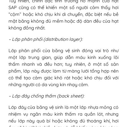
Tuy nhiên, chính đặc tính trương nở mạnh của hạt
SAP cũng có thể khiến một số người cảm thấy hơi
“cộm” hoặc khó chịu khi di chuyển, đặc biệt nếu bề
mặt băng không đủ mềm hoặc độ dàn đều của hạt
không đồng nhất.
– Lớp phân phối (distribution layer):
Lớp phân phối của băng vệ sinh đóng vai trò như
một lớp trung gian, giúp dẫn máu kinh xuống lõi
thấm nhanh và đều hơn; tuy nhiên, ở một số sản
phẩm, lớp này được làm từ màng lưới tổng hợp nên
có thể tạo cảm giác khô rát hoặc khó chịu đối với
những người có da vùng kín nhạy cảm.
– Lớp đáy chống thấm (back sheet):
Lớp đáy của băng vệ sinh là một lớp nhựa mỏng có
nhiệm vụ ngăn máu kinh thấm ra quần lót, nhưng
nếu lớp này quá bí hoặc không đủ thoáng khí, hơi