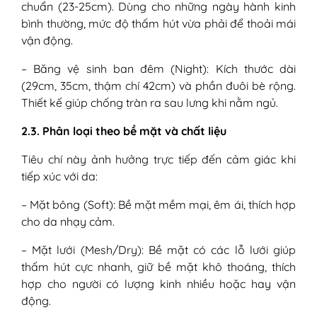
chuẩn (23-25cm). Dùng cho những ngày hành kinh
bình thường, mức độ thấm hút vừa phải để thoải mái
vận động.
– Băng vệ sinh ban đêm (Night): Kích thước dài
(29cm, 35cm, thậm chí 42cm) và phần đuôi bè rộng.
Thiết kế giúp chống tràn ra sau lưng khi nằm ngủ.
2.3. Phân loại theo bề mặt và chất liệu
Tiêu chí này ảnh hưởng trực tiếp đến cảm giác khi
tiếp xúc với da:
– Mặt bông (Soft): Bề mặt mềm mại, êm ái, thích hợp
cho da nhạy cảm.
– Mặt lưới (Mesh/Dry): Bề mặt có các lỗ lưới giúp
thấm hút cực nhanh, giữ bề mặt khô thoáng, thích
hợp cho người có lượng kinh nhiều hoặc hay vận
động.