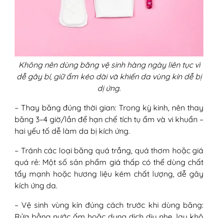
Không nên dùng băng vệ sinh hàng ngày liên tục vì
dễ gây bí, giữ ẩm kéo dài và khiến da vùng kín dễ bị
dị ứng.
– Thay băng đúng thời gian: Trong kỳ kinh, nên thay
băng 3–4 giờ/lần để hạn chế tích tụ ẩm và vi khuẩn –
hai yếu tố dễ làm da bị kích ứng.
– Tránh các loại băng quá trắng, quá thơm hoặc giá
quá rẻ: Một số sản phẩm giá thấp có thể dùng chất
tẩy mạnh hoặc hương liệu kém chất lượng, dễ gây
kích ứng da.
– Vệ sinh vùng kín đúng cách trước khi dùng băng:
Rửa bằng nước ấm hoặc dung dịch dịu nhẹ, lau khô