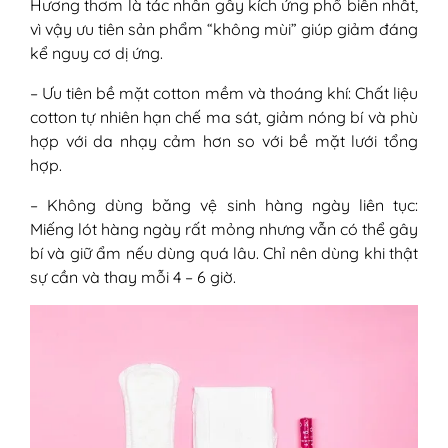
Hương thơm là tác nhân gây kích ứng phổ biến nhất,
vì vậy ưu tiên sản phẩm “không mùi” giúp giảm đáng
kể nguy cơ dị ứng.
– Ưu tiên bề mặt cotton mềm và thoáng khí: Chất liệu
cotton tự nhiên hạn chế ma sát, giảm nóng bí và phù
hợp với da nhạy cảm hơn so với bề mặt lưới tổng
hợp.
– Không dùng băng vệ sinh hàng ngày liên tục:
Miếng lót hàng ngày rất mỏng nhưng vẫn có thể gây
bí và giữ ẩm nếu dùng quá lâu. Chỉ nên dùng khi thật
sự cần và thay mỗi 4 – 6 giờ.