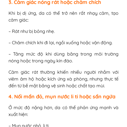
3. Cảm giác nóng rát hoặc châm chích
Khi bị dị ứng, da có thể trở nên rất nhạy cảm, tạo
cảm giác:
– Rát như bị bỏng nhẹ.
– Châm chích khi đi lại, ngồi xuống hoặc vận động.
– Tăng mức độ khi dùng băng trong môi trường
nóng hoặc trong ngày kín đáo.
Cảm giác rát thường khiến nhiều người nhầm với
viêm âm hộ hoặc kích ứng xà phòng, nhưng thực tế
đến từ bề mặt băng vệ sinh hoặc chất tạo mùi.
4. Nổi mẩn đỏ, mụn nước li ti hoặc sẩn ngứa
Ở mức độ nặng hơn, da có thể phản ứng mạnh và
xuất hiện:
– Mụn nước nhỏ, li ti.