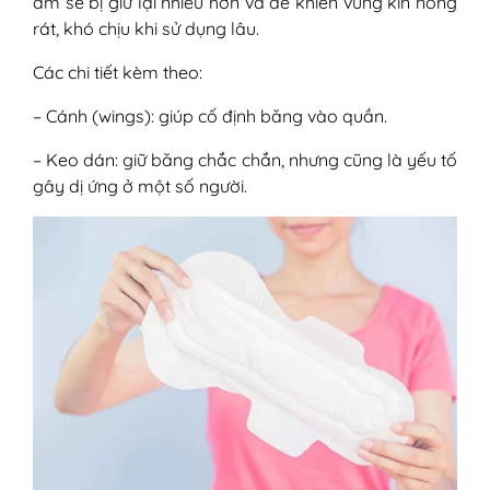
ẩm sẽ bị giữ lại nhiều hơn và dễ khiến vùng kín nóng
rát, khó chịu khi sử dụng lâu.
Các chi tiết kèm theo:
– Cánh (wings): giúp cố định băng vào quần.
– Keo dán: giữ băng chắc chắn, nhưng cũng là yếu tố
gây dị ứng ở một số người.