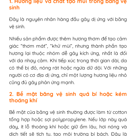
1. Hương liệu và chất tạo mùi trong băng vệ
sinh
Đây là nguyên nhân hàng đầu gây dị ứng với băng
vệ sinh.
Nhiều sản phẩm được thêm hương thơm để tạo cảm
giác “thơm mát”, “khử mùi”, nhưng thành phần tạo
hương lại thuộc nhóm dễ gây kích ứng, nhất là đối
với da nhạy cảm. Khi tiếp xúc trong thời gian dài, da
có thể bị đỏ, nóng rát hoặc ngứa dữ dội. Với những
người có cơ địa dị ứng, chỉ một lượng hương liệu nhỏ
cũng đủ gây phản ứng mạnh.
2. Bề mặt băng vệ sinh quá bí hoặc kém
thoáng khí
Bề mặt của băng vệ sinh thường được làm từ cotton
tổng hợp hoặc sợi polypropylene. Nếu lớp này quá
dày, ít lỗ thoáng khí hoặc giữ ẩm lâu, hơi nóng và
dịch tiết sẽ tích tụ, tạo môi trường bí bách. Đây là