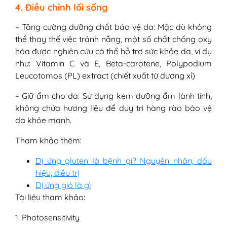
4. Điều chỉnh lối sống
– Tăng cường dưỡng chất bảo vệ da: Mặc dù không
thể thay thế việc tránh nắng, một số chất chống oxy
hóa được nghiên cứu có thể hỗ trợ sức khỏe da, ví dụ
như: Vitamin C và E, Beta-carotene, Polypodium
Leucotomos (PL) extract (chiết xuất từ dương xỉ)
– Giữ ẩm cho da: Sử dụng kem dưỡng ẩm lành tính,
không chứa hương liệu để duy trì hàng rào bảo vệ
da khỏe mạnh.
Tham khảo thêm:
Dị ứng gluten là bệnh gì? Nguyên nhân, dấu
hiệu, điều trị
Dị ứng gió là gì
Tài liệu tham khảo:
1. Photosensitivity