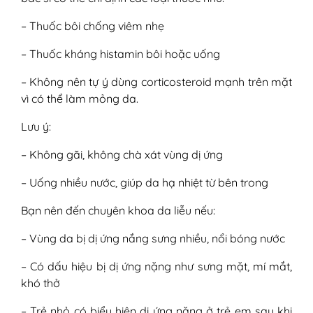
– Thuốc bôi chống viêm nhẹ
– Thuốc kháng histamin bôi hoặc uống
– Không nên tự ý dùng corticosteroid mạnh trên mặt
vì có thể làm mỏng da.
Lưu ý:
– Không gãi, không chà xát vùng dị ứng
– Uống nhiều nước, giúp da hạ nhiệt từ bên trong
Bạn nên đến chuyên khoa da liễu nếu:
– Vùng da bị dị ứng nắng sưng nhiều, nổi bóng nước
– Có dấu hiệu bị dị ứng nặng như sưng mặt, mí mắt,
khó thở
– Trẻ nhỏ có biểu hiện dị ứng nặng ở trẻ em sau khi