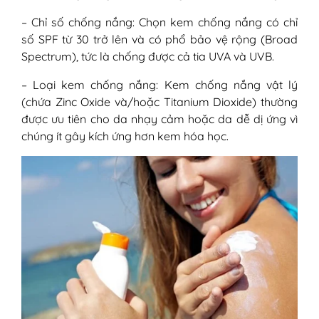
– Chỉ số chống nắng: Chọn kem chống nắng có chỉ
số SPF từ 30 trở lên và có phổ bảo vệ rộng (Broad
Spectrum), tức là chống được cả tia UVA và UVB.
– Loại kem chống nắng: Kem chống nắng vật lý
(chứa Zinc Oxide và/hoặc Titanium Dioxide) thường
được ưu tiên cho da nhạy cảm hoặc da dễ dị ứng vì
chúng ít gây kích ứng hơn kem hóa học.