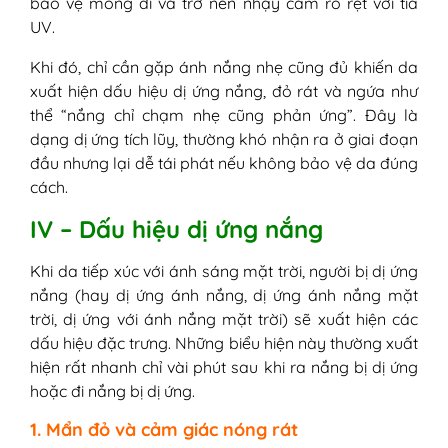
bảo vệ mỏng đi và trở nên nhạy cảm rõ rệt với tia
UV.
Khi đó, chỉ cần gặp ánh nắng nhẹ cũng đủ khiến da
xuất hiện dấu hiệu dị ứng nắng, đỏ rát và ngứa như
thể “nắng chỉ chạm nhẹ cũng phản ứng”. Đây là
dạng dị ứng tích lũy, thường khó nhận ra ở giai đoạn
đầu nhưng lại dễ tái phát nếu không bảo vệ da đúng
cách.
IV – Dấu hiệu dị ứng nắng
Khi da tiếp xúc với ánh sáng mặt trời, người bị dị ứng
nắng (hay dị ứng ánh nắng, dị ứng ánh nắng mặt
trời, dị ứng với ánh nắng mặt trời) sẽ xuất hiện các
dấu hiệu đặc trưng. Những biểu hiện này thường xuất
hiện rất nhanh chỉ vài phút sau khi ra nắng bị dị ứng
hoặc đi nắng bị dị ứng.
1. Mẩn đỏ và cảm giác nóng rát