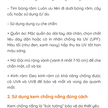
– Tìm bóng râm: Luôn ưu tiên đi dưới bóng râm, cây
cối, hoặc sử dụng ô/ dù.
– Sử dụng dụng cụ che chắn:
+ Quần áo: Mặc quần áo dài tay, dài chân, chọn chất
liệu dày dặn hoặc có in nhãn chống tia UV (UPF).
Màu tối (như đen, xanh navy) hấp thụ tia UV tốt hơn
màu sáng.
+ Mũ: Đội mũ rộng vành (vành ít nhất 7-10 cm) để che
chắn mặt, cổ và tai.
+ Kính râm: Đeo kính râm có khả năng chống được
cả UVA và UVB để bảo vệ mắt và vùng da quanh
mắt.
2. Sử dụng kem chống nắng đúng cách
Kem chống nắng là “bức tường” bảo vệ da thiết yếu: