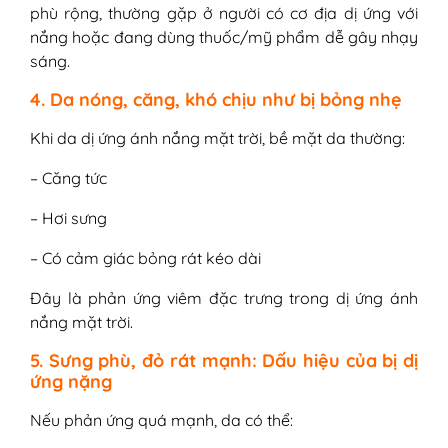
phù rộng, thường gặp ở người có cơ địa dị ứng với
nắng hoặc đang dùng thuốc/mỹ phẩm dễ gây nhạy
sáng.
4. Da nóng, căng, khó chịu như bị bỏng nhẹ
Khi da dị ứng ánh nắng mặt trời, bề mặt da thường:
– Căng tức
– Hơi sưng
– Có cảm giác bỏng rát kéo dài
Đây là phản ứng viêm đặc trưng trong dị ứng ánh
nắng mặt trời.
5. Sưng phù, đỏ rát mạnh: Dấu hiệu của bị dị
ứng nặng
Nếu phản ứng quá mạnh, da có thể: