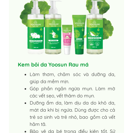
Kem bôi da Yoosun Rau má
Làm thơm, chăm sóc và dưỡng da,
giúp da mềm mịn.
Góp phần ngăn ngừa mụn. Làm mờ
các vết sẹo, vết thâm do mụn.
Dưỡng ẩm da, làm dịu da do khô da,
mát da khi bị ngứa. Dùng được cho cả
trẻ sơ sinh và trẻ nhỏ, bao gồm cả vết
hăm tã.
Bảo vệ da bé trong điều kiện tốt. Sử