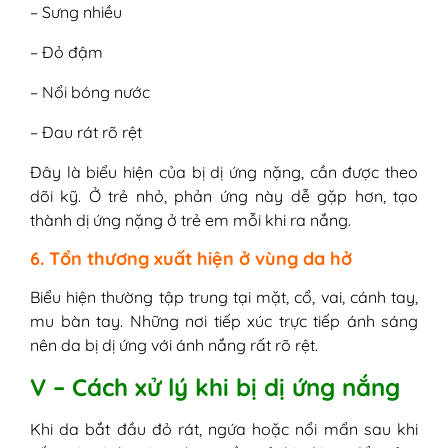
– Sưng nhiều
– Đỏ đậm
– Nổi bóng nước
– Đau rát rõ rệt
Đây là biểu hiện của bị dị ứng nặng, cần được theo
dõi kỹ. Ở trẻ nhỏ, phản ứng này dễ gặp hơn, tạo
thành dị ứng nặng ở trẻ em mỗi khi ra nắng.
6. Tổn thương xuất hiện ở vùng da hở
Biểu hiện thường tập trung tại mặt, cổ, vai, cánh tay,
mu bàn tay. Những nơi tiếp xúc trực tiếp ánh sáng
nên da bị dị ứng với ánh nắng rất rõ rệt.
V – Cách xử lý khi bị dị ứng nắng
Khi da bắt đầu đỏ rát, ngứa hoặc nổi mẩn sau khi