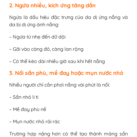
2. Ngứa nhiều, kích ứng tăng dần
Ngứa là dấu hiệu đặc trưng của da dị ứng nắng và
da bị dị ứng ánh nắng:
– Ngứa từ nhẹ đến dữ dội
– Gãi vào càng đỏ, càng lan rộng
– Có thể kéo dài nhiều giờ sau khi hết nắng
3. Nổi sẩn phù, mề đay hoặc mụn nước nhỏ
Nhiều người chỉ cần phơi nắng vài phút là nổi:
– Sẩn nhỏ li ti
– Mề đay phù nề
– Mụn nước nhỏ rải rác
Trường hợp nặng hơn có thể tạo thành mảng sẩn