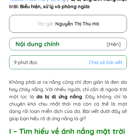
trời: Biểu hiện, xử lý và phòng ngừa
Tác giả:
Nguyễn Thị Thu Hà
Nội dung chính
[Hiện]
I - Tìm hiểu về ánh nắng mặt trời
9 phút đọc
Chia sẻ bài viết
II - Dị ứng nắng là gì?
III - Tại sao bị dị ứng ánh nắng mặt trời?
1. Tia UVA/UVB gây kích hoạt miễn
Không phải ai ra nắng cũng chỉ đơn giản là đen da
dịch mạnh hơn người bình thường
hay cháy nắng. Với nhiều người, chỉ cần đi ngoài trời
2. Hàng rào bảo vệ da yếu khiến da
một lúc là
da bị dị ứng nắng
. Đây không chỉ là
dễ tổn thương
chuyện khó chịu nhất thời mà còn có thể là một
3. Mỹ phẩm, thuốc uống gây nhạy
dạng rối loạn miễn dịch của da. Bài viết dưới đây sẽ
cảm ánh sáng
giúp bạn hiểu rõ dị ứng nắng là gì?
4. Nhiệt độ cao
I – Tìm hiểu về ánh nắng mặt trời
5. Cơ địa dị ứng bẩm sinh hoặc hệ