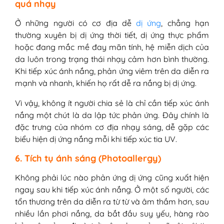
quá nhạy
Ở những người có cơ địa dễ
dị ứng
, chẳng hạn
thường xuyên bị dị ứng thời tiết, dị ứng thực phẩm
hoặc đang mắc mề đay mãn tính, hệ miễn dịch của
da luôn trong trạng thái nhạy cảm hơn bình thường.
Khi tiếp xúc ánh nắng, phản ứng viêm trên da diễn ra
mạnh và nhanh, khiến họ rất dễ ra nắng bị dị ứng.
Vì vậy, không ít người chia sẻ là chỉ cần tiếp xúc ánh
nắng một chút là da lập tức phản ứng. Đây chính là
đặc trưng của nhóm cơ địa nhạy sáng, dễ gặp các
biểu hiện dị ứng nắng mỗi khi tiếp xúc tia UV.
6. Tích tụ ánh sáng (Photoallergy)
Không phải lúc nào phản ứng dị ứng cũng xuất hiện
ngay sau khi tiếp xúc ánh nắng. Ở một số người, các
tổn thương trên da diễn ra từ từ và âm thầm hơn, sau
nhiều lần phơi nắng, da bắt đầu suy yếu, hàng rào