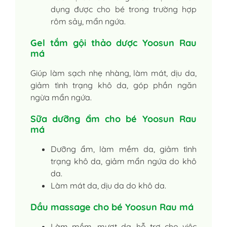
dụng được cho bé trong trường hợp
rôm sảy, mẩn ngứa.
Gel tắm gội thảo dược Yoosun Rau
má
Giúp làm sạch nhẹ nhàng, làm mát, dịu da,
giảm tình trạng khô da, góp phần ngăn
ngừa mẩn ngứa.
Sữa dưỡng ẩm cho bé Yoosun Rau
má
Dưỡng ẩm, làm mềm da, giảm tình
trạng khô da, giảm mẩn ngứa do khô
da.
Làm mát da, dịu da do khô da.
Dầu massage cho bé Yoosun Rau má
Làm mềm, mượt da, hỗ trợ cho việc