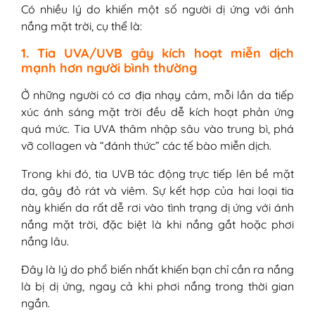
Có nhiều lý do khiến một số người dị ứng với ánh
nắng mặt trời, cụ thể là:
1. Tia UVA/UVB gây kích hoạt miễn dịch
mạnh hơn người bình thường
Ở những người có cơ địa nhạy cảm, mỗi lần da tiếp
xúc ánh sáng mặt trời đều dễ kích hoạt phản ứng
quá mức. Tia UVA thâm nhập sâu vào trung bì, phá
vỡ collagen và “đánh thức” các tế bào miễn dịch.
Trong khi đó, tia UVB tác động trực tiếp lên bề mặt
da, gây đỏ rát và viêm. Sự kết hợp của hai loại tia
này khiến da rất dễ rơi vào tình trạng dị ứng với ánh
nắng mặt trời, đặc biệt là khi nắng gắt hoặc phơi
nắng lâu.
Đây là lý do phổ biến nhất khiến bạn chỉ cần ra nắng
là bị dị ứng, ngay cả khi phơi nắng trong thời gian
ngắn.