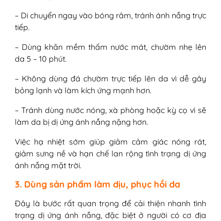
– Di chuyển ngay vào bóng râm, tránh ánh nắng trực
tiếp.
– Dùng khăn mềm thấm nước mát, chườm nhẹ lên
da 5 – 10 phút.
– Không dùng đá chườm trực tiếp lên da vì dễ gây
bỏng lạnh và làm kích ứng mạnh hơn.
– Tránh dùng nước nóng, xà phòng hoặc kỳ cọ vì sẽ
làm da bị dị ứng ánh nắng nặng hơn.
Việc hạ nhiệt sớm giúp giảm cảm giác nóng rát,
giảm sưng nề và hạn chế lan rộng tình trạng dị ứng
ánh nắng mặt trời.
3. Dùng sản phẩm làm dịu, phục hồi da
Đây là bước rất quan trọng để cải thiện nhanh tình
trạng dị ứng ánh nắng, đặc biệt ở người có cơ địa