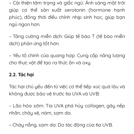
– Cải thiện tâm trạng và giấc ngủ: Ánh sáng mặt trời
giúp cơ thể sản xuất serotonin (hormone hạnh
phúc), đồng thời điều chỉnh nhịp sinh học, giúp bạn
ngủ ngon hơn.
– Tăng cường miễn dịch: Giúp tế bào T (tế bào miễn
dịch) phản ứng tốt hơn.
– Yếu tố chính của quang hợp: Cung cấp năng lượng
cho thực vật để tạo ra thức ăn và oxy.
2.2. Tác hại
Tác hại chủ yếu đến từ việc cơ thể tiếp xúc quá lâu và
không được bảo vệ trước tia UVA và UVB:
– Lão hóa sớm: Tia UVA phá hủy collagen, gây nếp
nhăn, chảy xệ, nám, sạm da.
– Cháy nắng, sạm da: Do tác động của tia UVB.