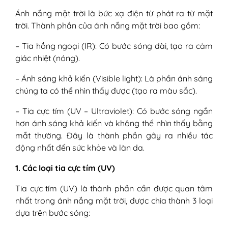
miễn dịch quá nhạy
Ánh nắng mặt trời là bức xạ điện từ phát ra từ mặt
6. Tích tụ ánh sáng (Photoallergy)
trời. Thành phần của ánh nắng mặt trời bao gồm:
IV - Dấu hiệu dị ứng nắng
1. Mẩn đỏ và cảm giác nóng rát
– Tia hồng ngoại (IR): Có bước sóng dài, tạo ra cảm
2. Ngứa nhiều, kích ứng tăng dần
giác nhiệt (nóng).
3. Nổi sẩn phù, mề đay hoặc mụn
nước nhỏ
– Ánh sáng khả kiến (Visible light): Là phần ánh sáng
4. Da nóng, căng, khó chịu như bị
chúng ta có thể nhìn thấy được (tạo ra màu sắc).
bỏng nhẹ
– Tia cực tím (UV – Ultraviolet): Có bước sóng ngắn
5. Sưng phù, đỏ rát mạnh: Dấu hiệu
hơn ánh sáng khả kiến và không thể nhìn thấy bằng
của bị dị ứng nặng
mắt thường. Đây là thành phần gây ra nhiều tác
6. Tổn thương xuất hiện ở vùng da hở
động nhất đến sức khỏe và làn da.
V - Cách xử lý khi bị dị ứng nắng
1. Ngừng phơi nắng ngay lập tức
1. Các loại tia cực tím (UV)
2. Làm dịu da ngay khi da bị dị ứng
nắng
Tia cực tím (UV) là thành phần cần được quan tâm
3. Dùng sản phẩm làm dịu, phục hồi
nhất trong ánh nắng mặt trời, được chia thành 3 loại
da
dựa trên bước sóng:
4. Thuốc bôi dị ứng nắng (khi triệu