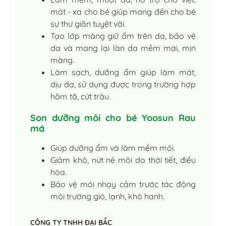
mát - xa cho bé giúp mang đến cho bé
sự thư giãn tuyệt vời.
Tạo lớp màng giữ ẩm trên da, bảo vệ
da và mang lại làn da mềm mại, mịn
màng.
Làm sạch, dưỡng ẩm giúp làm mát,
dịu da, sử dụng được trong trường hợp
hăm tã, cứt trâu.
Son dưỡng môi cho bé Yoosun Rau
má
Giúp dưỡng ẩm và làm mềm môi.
Giảm khô, nứt nẻ môi do thời tiết, điều
hòa.
Bảo vệ môi nhạy cảm trước tác động
môi trường gió, lạnh, khô hanh.
CÔNG TY TNHH ĐẠI BẮC