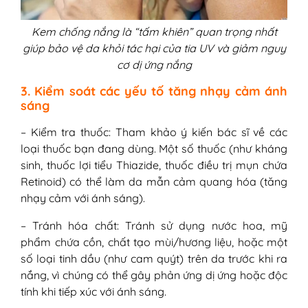
Kem chống nắng là “tấm khiên” quan trọng nhất
giúp bảo vệ da khỏi tác hại của tia UV và giảm nguy
cơ dị ứng nắng
3. Kiểm soát các yếu tố tăng nhạy cảm ánh
sáng
– Kiểm tra thuốc: Tham khảo ý kiến bác sĩ về các
loại thuốc bạn đang dùng. Một số thuốc (như kháng
sinh, thuốc lợi tiểu Thiazide, thuốc điều trị mụn chứa
Retinoid) có thể làm da mẫn cảm quang hóa (tăng
nhạy cảm với ánh sáng).
– Tránh hóa chất: Tránh sử dụng nước hoa, mỹ
phẩm chứa cồn, chất tạo mùi/hương liệu, hoặc một
số loại tinh dầu (như cam quýt) trên da trước khi ra
nắng, vì chúng có thể gây phản ứng dị ứng hoặc độc
tính khi tiếp xúc với ánh sáng.