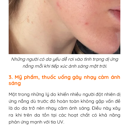
Những người có da yếu dễ rơi vào tình trạng dị ứng
nắng mỗi khi tiếp xúc ánh sáng mặt trời.
3. Mỹ phẩm, thuốc uống gây nhạy cảm ánh
sáng
Một trong những lý do khiến nhiều người đột nhiên dị
ứng nắng dù trước đó hoàn toàn không gặp vấn đề
là do da trở nên nhạy cảm ánh sáng. Điều này xảy
ra khi trên da tồn tại các hoạt chất có khả năng
phản ứng mạnh với tia UV.