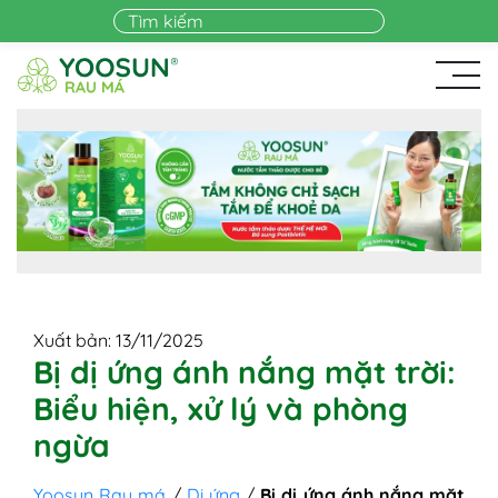
Skip to main content
Xuất bản: 13/11/2025
Bị dị ứng ánh nắng mặt trời:
Biểu hiện, xử lý và phòng
ngừa
Yoosun Rau má
/
Dị ứng
/
Bị dị ứng ánh nắng mặt