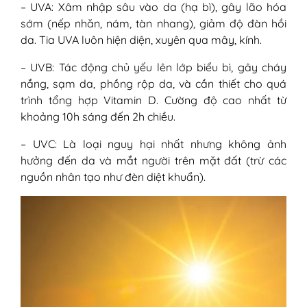
– UVA: Xâm nhập sâu vào da (hạ bì), gây lão hóa
chứng mạnh)
sớm (nếp nhăn, nám, tàn nhang), giảm độ đàn hồi
VI - Phòng ngừa dị ứng ánh nắng mặt trời
da. Tia UVA luôn hiện diện, xuyên qua mây, kính.
1. Hạn chế tiếp xúc với ánh nắng
2. Sử dụng kem chống nắng đúng
– UVB: Tác động chủ yếu lên lớp biểu bì, gây cháy
cách
nắng, sạm da, phồng rộp da, và cần thiết cho quá
3. Kiểm soát các yếu tố tăng nhạy
trình tổng hợp Vitamin D. Cường độ cao nhất từ
cảm ánh sáng
khoảng 10h sáng đến 2h chiều.
4. Điều chỉnh lối sống
– UVC: Là loại nguy hại nhất nhưng không ảnh
hưởng đến da và mắt người trên mặt đất (trừ các
nguồn nhân tạo như đèn diệt khuẩn).