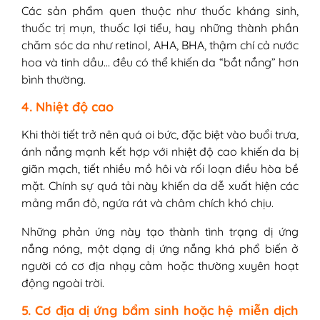
Các sản phẩm quen thuộc như thuốc kháng sinh,
thuốc trị mụn, thuốc lợi tiểu, hay những thành phần
chăm sóc da như retinol, AHA, BHA, thậm chí cả nước
hoa và tinh dầu… đều có thể khiến da “bắt nắng” hơn
bình thường.
4. Nhiệt độ cao
Khi thời tiết trở nên quá oi bức, đặc biệt vào buổi trưa,
ánh nắng mạnh kết hợp với nhiệt độ cao khiến da bị
giãn mạch, tiết nhiều mồ hôi và rối loạn điều hòa bề
mặt. Chính sự quá tải này khiến da dễ xuất hiện các
mảng mẩn đỏ, ngứa rát và châm chích khó chịu.
Những phản ứng này tạo thành tình trạng dị ứng
nắng nóng, một dạng dị ứng nắng khá phổ biến ở
người có cơ địa nhạy cảm hoặc thường xuyên hoạt
động ngoài trời.
5. Cơ địa dị ứng bẩm sinh hoặc hệ miễn dịch