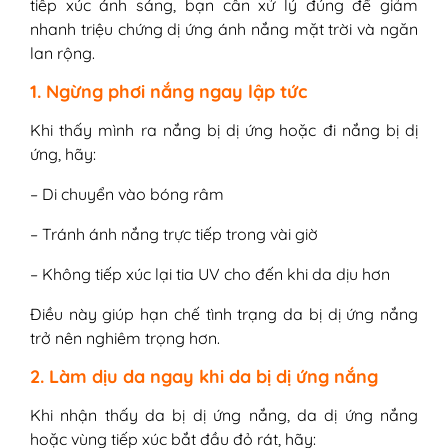
tiếp xúc ánh sáng, bạn cần xử lý đúng để giảm
nhanh triệu chứng dị ứng ánh nắng mặt trời và ngăn
lan rộng.
1. Ngừng phơi nắng ngay lập tức
Khi thấy mình ra nắng bị dị ứng hoặc đi nắng bị dị
ứng, hãy:
– Di chuyển vào bóng râm
– Tránh ánh nắng trực tiếp trong vài giờ
– Không tiếp xúc lại tia UV cho đến khi da dịu hơn
Điều này giúp hạn chế tình trạng da bị dị ứng nắng
trở nên nghiêm trọng hơn.
2. Làm dịu da ngay khi da bị dị ứng nắng
Khi nhận thấy da bị dị ứng nắng, da dị ứng nắng
hoặc vùng tiếp xúc bắt đầu đỏ rát, hãy: