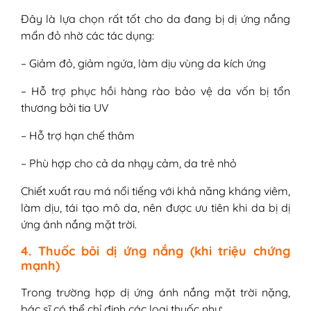
Đây là lựa chọn rất tốt cho da đang bị dị ứng nắng
mẩn đỏ nhờ các tác dụng:
– Giảm đỏ, giảm ngứa, làm dịu vùng da kích ứng
– Hỗ trợ phục hồi hàng rào bảo vệ da vốn bị tổn
thương bởi tia UV
– Hỗ trợ hạn chế thâm
– Phù hợp cho cả da nhạy cảm, da trẻ nhỏ
Chiết xuất rau má nổi tiếng với khả năng kháng viêm,
làm dịu, tái tạo mô da, nên được ưu tiên khi da bị dị
ứng ánh nắng mặt trời.
4. Thuốc bôi dị ứng nắng (khi triệu chứng
mạnh)
Trong trường hợp dị ứng ánh nắng mặt trời nặng,
bác sĩ có thể chỉ định các loại thuốc như: