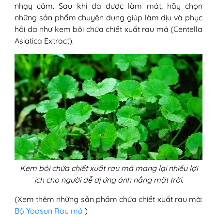
nhạy cảm. Sau khi da được làm mát, hãy chọn
những sản phẩm chuyên dụng giúp làm dịu và phục
hồi da như kem bôi chứa chiết xuất rau má (Centella
Asiatica Extract).
Kem bôi chứa chiết xuất rau má mang lại nhiều lợi
ích cho người dễ dị ứng ánh nắng mặt trời.
(Xem thêm những sản phẩm chứa chiết xuất rau má:
Bộ Yoosun Rau má
)