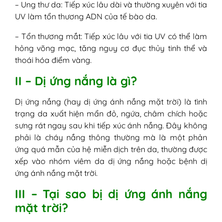
– Ung thư da: Tiếp xúc lâu dài và thường xuyên với tia
UV làm tổn thương ADN của tế bào da.
– Tổn thương mắt: Tiếp xúc lâu với tia UV có thể làm
hỏng võng mạc, tăng nguy cơ đục thủy tinh thể và
thoái hóa điểm vàng.
II – Dị ứng nắng là gì?
Dị ứng nắng (hay dị ứng ánh nắng mặt trời) là tình
trạng da xuất hiện mẩn đỏ, ngứa, châm chích hoặc
sưng rát ngay sau khi tiếp xúc ánh nắng. Đây không
phải là cháy nắng thông thường mà là một phản
ứng quá mẫn của hệ miễn dịch trên da, thường được
xếp vào nhóm viêm da dị ứng nắng hoặc bệnh dị
ứng ánh nắng mặt trời.
III – Tại sao bị dị ứng ánh nắng
mặt trời?