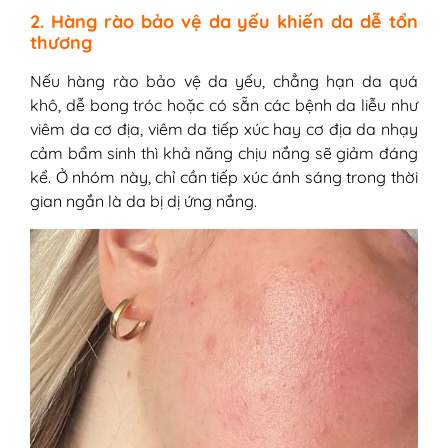
2. Hàng rào bảo vệ da yếu khiến da dễ tổn
thương
Nếu hàng rào bảo vệ da yếu, chẳng hạn da quá
khô, dễ bong tróc hoặc có sẵn các bệnh da liễu như
viêm da cơ địa, viêm da tiếp xúc hay cơ địa da nhạy
cảm bẩm sinh thì khả năng chịu nắng sẽ giảm đáng
kể. Ở nhóm này, chỉ cần tiếp xúc ánh sáng trong thời
gian ngắn là da bị dị ứng nắng.