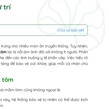
 trí
Chia sẻ bài viết
trưng cho nhiều món ăn truyền thống. Tuy nhiên,
tôm
lại là nỗi ám ảnh đối với không ít người. Phản
ẹ đến các tình huống y tế khẩn cấp. Việc hiểu rõ
ền tảng để bảo vệ sức khỏe, giúp mỗi cá nhân chủ
m tôm
 và mắm tôm cũng không ngoại lệ.
vị này, hệ thống bảo vệ tự nhiên có thể được kích
n.