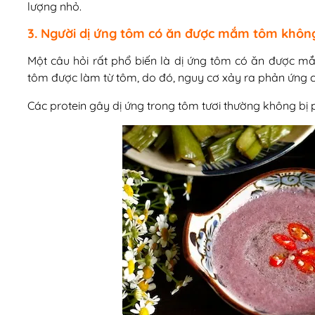
lượng nhỏ.
3. Người dị ứng tôm có ăn được mắm tôm khôn
Một câu hỏi rất phổ biến là dị ứng tôm có ăn được
tôm được làm từ tôm, do đó, nguy cơ xảy ra phản ứng ch
Các protein gây dị ứng trong tôm tươi thường không bị