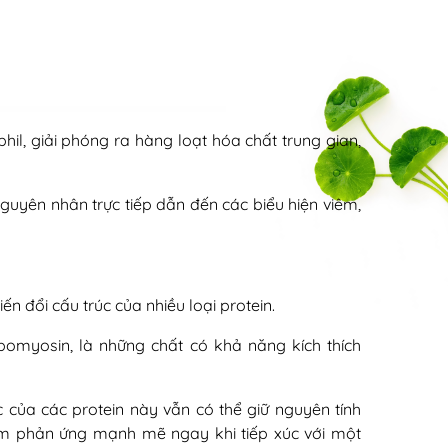
l, giải phóng ra hàng loạt hóa chất trung gian,
guyên nhân trực tiếp dẫn đến các biểu hiện viêm,
 đổi cấu trúc của nhiều loại protein.
pomyosin, là những chất có khả năng kích thích
c của các protein này vẫn có thể giữ nguyên tính
ảm phản ứng mạnh mẽ ngay khi tiếp xúc với một