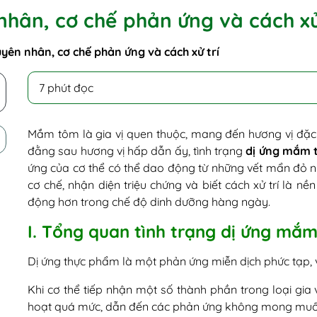
hân, cơ chế phản ứng và cách xử
ên nhân, cơ chế phản ứng và cách xử trí
7 phút đọc
Mắm tôm là gia vị quen thuộc, mang đến hương vị đặc 
đằng sau hương vị hấp dẫn ấy, tình trạng
dị ứng mắm 
ứng của cơ thể có thể dao động từ những vết mẩn đỏ nh
cơ chế, nhận diện triệu chứng và biết cách xử trí là n
động hơn trong chế độ dinh dưỡng hàng ngày.
I. Tổng quan tình trạng dị ứng mắ
Dị ứng thực phẩm là một phản ứng miễn dịch phức tạp,
Khi cơ thể tiếp nhận một số thành phần trong loại gia 
hoạt quá mức, dẫn đến các phản ứng không mong muố