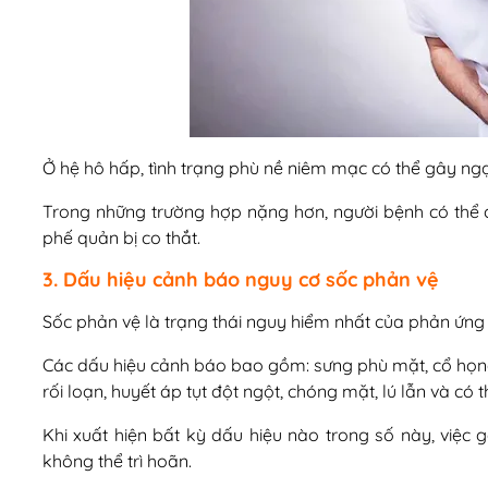
Ở hệ hô hấp, tình trạng phù nề niêm mạc có thể gây ngạt 
Trong những trường hợp nặng hơn, người bệnh có thể 
phế quản bị co thắt.
3. Dấu hiệu cảnh báo nguy cơ sốc phản vệ
Sốc phản vệ là trạng thái nguy hiểm nhất của phản ứng d
Các dấu hiệu cảnh báo bao gồm: sưng phù mặt, cổ họng
rối loạn, huyết áp tụt đột ngột, chóng mặt, lú lẫn và có 
Khi xuất hiện bất kỳ dấu hiệu nào trong số này, việc g
không thể trì hoãn.