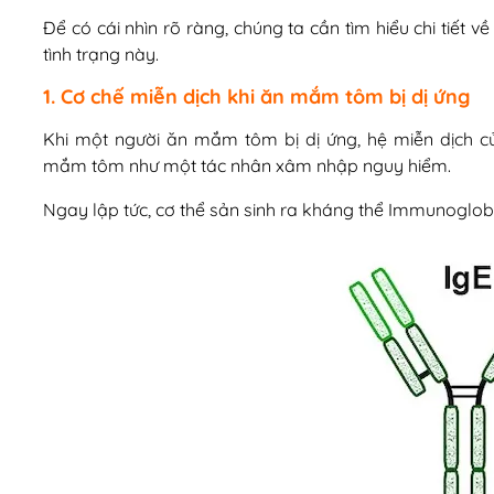
Để có cái nhìn rõ ràng, chúng ta cần tìm hiểu chi tiết 
tình trạng này.
1. Cơ chế miễn dịch khi ăn mắm tôm bị dị ứng
Khi một người ăn mắm tôm bị dị ứng, hệ miễn dịch c
mắm tôm như một tác nhân xâm nhập nguy hiểm.
Ngay lập tức, cơ thể sản sinh ra kháng thể Immunoglobul