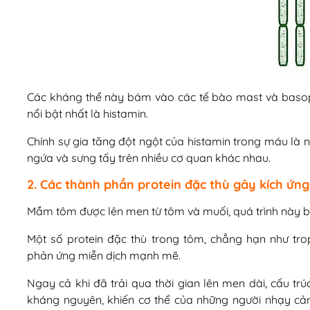
Các kháng thể này bám vào các tế bào mast và basophi
nổi bật nhất là histamin.
Chính sự gia tăng đột ngột của histamin trong máu là n
ngứa và sưng tấy trên nhiều cơ quan khác nhau.
2. Các thành phần protein đặc thù gây kích ứng
Mắm tôm được lên men từ tôm và muối, quá trình này biến
Một số protein đặc thù trong tôm, chẳng hạn như tro
phản ứng miễn dịch mạnh mẽ.
Ngay cả khi đã trải qua thời gian lên men dài, cấu trú
kháng nguyên, khiến cơ thể của những người nhạy c