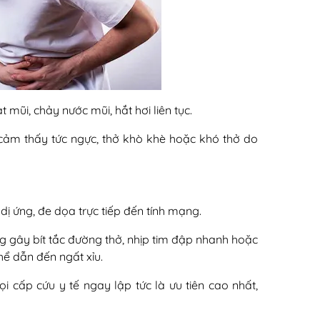
mũi, chảy nước mũi, hắt hơi liên tục.
cảm thấy tức ngực, thở khò khè hoặc khó thở do
ị ứng, đe dọa trực tiếp đến tính mạng.
 gây bít tắc đường thở, nhịp tim đập nhanh hoặc
thể dẫn đến ngất xỉu.
ọi cấp cứu y tế ngay lập tức là ưu tiên cao nhất,