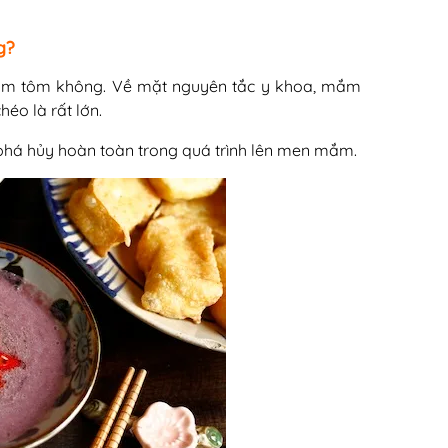
g?
 mắm tôm không. Về mặt nguyên tắc y khoa, mắm
éo là rất lớn.
 phá hủy hoàn toàn trong quá trình lên men mắm.