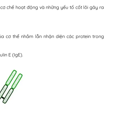
về cơ chế hoạt động và những yếu tố cốt lõi gây ra
ủa cơ thể nhầm lẫn nhận diện các protein trong
in E (IgE).