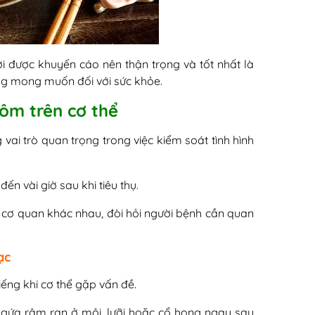
ơi được khuyến cáo nên thận trọng và tốt nhất là
g mong muốn đối với sức khỏe.
tôm trên cơ thể
ai trò quan trọng trong việc kiểm soát tình hình
ến vài giờ sau khi tiêu thụ.
 cơ quan khác nhau, đòi hỏi người bệnh cần quan
ạc
ếng khi cơ thể gặp vấn đề.
ngứa râm ran ở môi, lưỡi hoặc cổ họng ngay sau