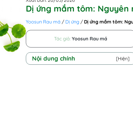
Xuất bản: 20/05/2026
Dị ứng mắm tôm: Nguyên n
Yoosun Rau má
/
Dị ứng
/
Dị ứng mắm tôm: Nguy
Tác giả:
Yoosun Rau má
Nội dung chính
[Hiện]
I. Tổng quan tình trạng dị ứng mắm tôm
1. Cơ chế miễn dịch khi ăn mắm
tôm bị dị ứng
2. Các thành phần protein đặc thù
gây kích ứng
3. Người dị ứng tôm có ăn được
mắm tôm không?
II. Nhận biết dấu hiệu dị ứng mắm tôm
trên cơ thể