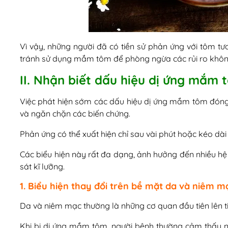
Vì vậy, những người đã có tiền sử phản ứng với tôm tư
tránh sử dụng mắm tôm để phòng ngừa các rủi ro khôn
II. Nhận biết dấu hiệu dị ứng mắm 
Việc phát hiện sớm các dấu hiệu dị ứng mắm tôm đóng v
và ngăn chặn các biến chứng.
Phản ứng có thể xuất hiện chỉ sau vài phút hoặc kéo dài đ
Các biểu hiện này rất đa dạng, ảnh hưởng đến nhiều hệ
sát kĩ lưỡng.
1. Biểu hiện thay đổi trên bề mặt da và niêm m
Da và niêm mạc thường là những cơ quan đầu tiên lên ti
Khi bị dị ứng mắm tôm, người bệnh thường cảm thấy 