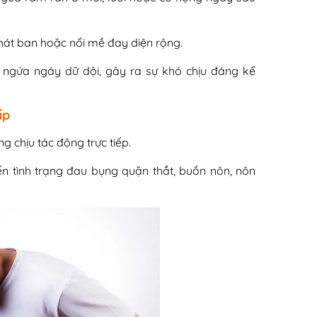
hát ban hoặc nổi mề đay diện rộng.
 ngứa ngáy dữ dội, gây ra sự khó chịu đáng kể
ấp
g chịu tác động trực tiếp.
ến tình trạng đau bụng quặn thắt, buồn nôn, nôn