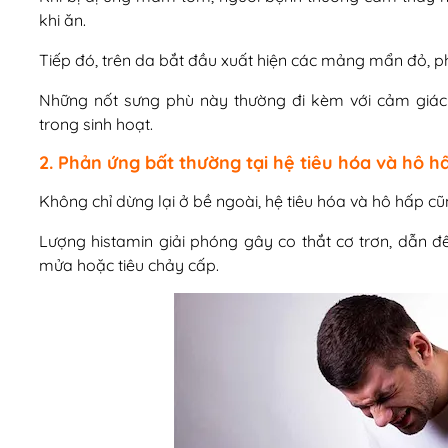
khi ăn.
Tiếp đó, trên da bắt đầu xuất hiện các mảng mẩn đỏ, p
Những nốt sưng phù này thường đi kèm với cảm giác
trong sinh hoạt.
2. Phản ứng bất thường tại hệ tiêu hóa và hô h
Không chỉ dừng lại ở bề ngoài, hệ tiêu hóa và hô hấp cũn
Lượng histamin giải phóng gây co thắt cơ trơn, dẫn đ
mửa hoặc tiêu chảy cấp.