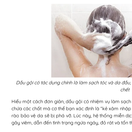
Dầu gội có tác dụng chính là làm sạch tóc và da đầu, 
chết
Hiểu một cách đơn giản, dầu gội có nhiệm vụ làm sạch b
chứa các chất mà cơ thể bạn xác định là “kẻ xâm nhập
rào bảo vệ da sẽ bị phá vỡ. Lúc này, hệ thống miễn dị
gây viêm, dẫn đến tình trạng ngứa ngáy, đỏ rát và tổn 