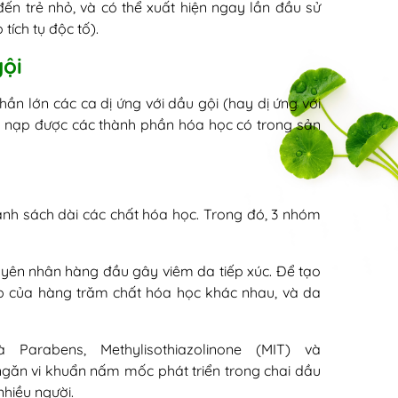
 đến trẻ nhỏ, và có thể xuất hiện ngay lần đầu sử
ích tụ độc tố).
gội
hần lớn các ca dị ứng với dầu gội (hay dị ứng với
g nạp được các thành phần hóa học có trong sản
nh sách dài các chất hóa học. Trong đó, 3 nhóm
yên nhân hàng đầu gây viêm da tiếp xúc. Để tạo
p của hàng trăm chất hóa học khác nhau, và da
 Parabens, Methylisothiazolinone (MIT) và
ngăn vi khuẩn nấm mốc phát triển trong chai dầu
nhiều người.