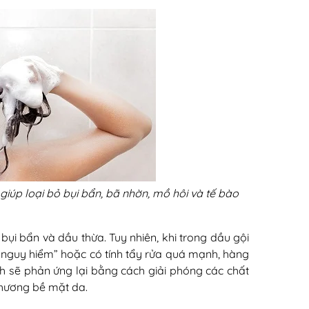
giúp loại bỏ bụi bẩn, bã nhờn, mồ hôi và tế bào
ụi bẩn và dầu thừa. Tuy nhiên, khi trong dầu gội
 nguy hiểm” hoặc có tính tẩy rửa quá mạnh, hàng
ch sẽ phản ứng lại bằng cách giải phóng các chất
thương bề mặt da.