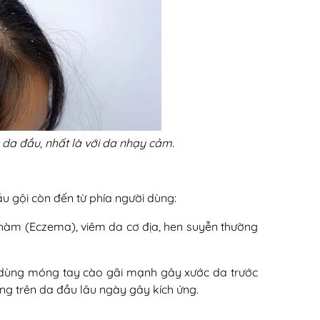
g da đầu, nhất là với da nhạy cảm.
u gội còn đến từ phía người dùng:
hàm (Eczema), viêm da cơ địa, hen suyễn thường
, dùng móng tay cào gãi mạnh gây xước da trước
ng trên da đầu lâu ngày gây kích ứng.