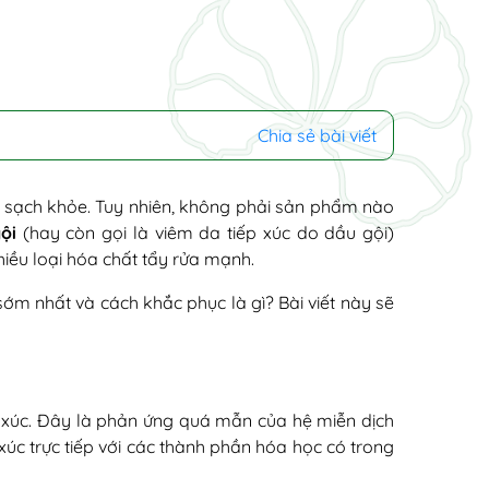
Chia sẻ bài viết
c sạch khỏe. Tuy nhiên, không phải sản phẩm nào
ội
(hay còn gọi là viêm da tiếp xúc do dầu gội)
iều loại hóa chất tẩy rửa mạnh.
ớm nhất và cách khắc phục là gì? Bài viết này sẽ
p xúc. Đây là phản ứng quá mẫn của hệ miễn dịch
xúc trực tiếp với các thành phần hóa học có trong