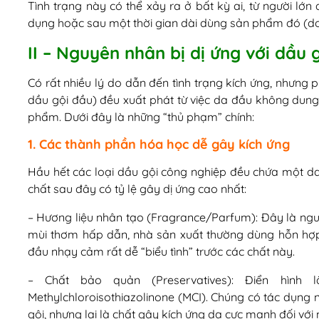
Tình trạng này có thể xảy ra ở bất kỳ ai, từ người lớn
dụng hoặc sau một thời gian dài dùng sản phẩm đó (do t
II – Nguyên nhân bị dị ứng với dầu 
Có rất nhiều lý do dẫn đến tình trạng kích ứng, nhưng p
dầu gội đầu) đều xuất phát từ việc da đầu không dun
phẩm. Dưới đây là những “thủ phạm” chính:
1. Các thành phần hóa học dễ gây kích ứng
Hầu hết các loại dầu gội công nghiệp đều chứa một da
chất sau đây có tỷ lệ gây dị ứng cao nhất:
– Hương liệu nhân tạo (Fragrance/Parfum): Đây là ngu
mùi thơm hấp dẫn, nhà sản xuất thường dùng hỗn hợ
đầu nhạy cảm rất dễ “biểu tình” trước các chất này.
– Chất bảo quản (Preservatives): Điển hình là
Methylchloroisothiazolinone (MCI). Chúng có tác dụng 
gội, nhưng lại là chất gây kích ứng da cực mạnh đối với 