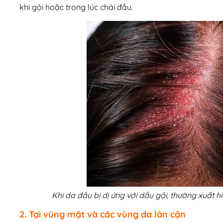
khi gội hoặc trong lúc chải đầu.
Khi da đầu bị dị ứng với dầu gội, thường xuất 
2. Tại vùng mặt và các vùng da lân cận