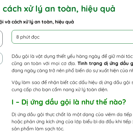
 cách xử lý an toàn, hiệu quả
ội và cách xử lý an toàn, hiệu quả
8 phút đọc
Dầu gội là vật dụng thiết yếu hàng ngày để giữ mái tó
cũng an toàn với mọi cơ địa.
Tình trạng dị ứng dầu g
đang ngày càng trở nên phổ biến do sự xuất hiện của nh
Vậy làm sao để nhận biết các dấu hiệu dị ứng dầu gội s
cung cấp cho bạn cẩm nang xử lý toàn diện.
I – Dị ứng dầu gội là như thế nào?
Dị ứng dầu gội thực chất là một dạng của viêm da tiế
hoặc phản ứng kích ứng của lớp biểu bì da đầu khi tiếp 
sản phẩm làm sạch tóc.