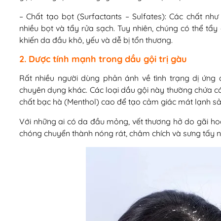
– Chất tạo bọt (Surfactants – Sulfates): Các chất nh
nhiều bọt và tẩy rửa sạch. Tuy nhiên, chúng có thể tẩy
khiến da đầu khô, yếu và dễ bị tổn thương.
2. Dược tính mạnh trong dầu gội trị gàu
Rất nhiều người dùng phản ánh về tình trạng dị ứng
chuyên dụng khác. Các loại dầu gội này thường chứa 
chất bạc hà (Menthol) cao để tạo cảm giác mát lạnh sả
Với những ai có da đầu mỏng, vết thương hở do gãi ho
chóng chuyển thành nóng rát, châm chích và sưng tấy n