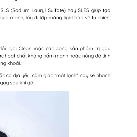
ư SLS (Sodium Lauryl Sulfate) hay SLES giúp tạo
 quá mạnh, lấy đi lớp màng lipid bảo vệ tự nhiên,
 dầu gội Clear hoặc các dòng sản phẩm trị gàu
các hoạt chất kháng nấm mạnh hoặc nồng độ tinh
ng khoái.
ặc cơ địa yếu, cảm giác “mát lạnh” này sẽ nhanh
gay sau khi gội.