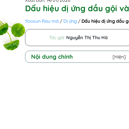
Xuất bản: 14/01/2026
Dấu hiệu dị ứng dầu gội và
Yoosun Rau má
/
Dị ứng
/
Dấu hiệu dị ứng dầu g
Tác giả:
Nguyễn Thị Thu Hà
Nội dung chính
[Hiện]
I - Dị ứng dầu gội là như thế nào?
II - Nguyên nhân bị dị ứng với dầu gội
1. Các thành phần hóa học dễ gây
kích ứng
2. Dược tính mạnh trong dầu gội trị
gàu
3. Do cơ địa và thói quen sử dụng
III - Những dấu hiệu dị ứng dầu gội
1. Tại vùng da đầu (Khu vực ảnh