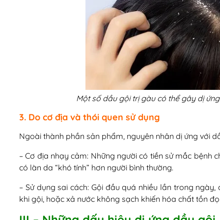
Một số dầu gội trị gàu có thể gây dị ứn
3. Do cơ địa và thói quen sử dụng
Ngoài thành phần sản phẩm, nguyên nhân dị ứng với dầ
– Cơ địa nhạy cảm: Những người có tiền sử mắc bệnh c
có làn da “khó tính” hơn người bình thường.
– Sử dụng sai cách: Gội đầu quá nhiều lần trong ngày
khi gội, hoặc xả nước không sạch khiến hóa chất tồn đọ
III – Những dấu hiệu dị ứng dầu gội