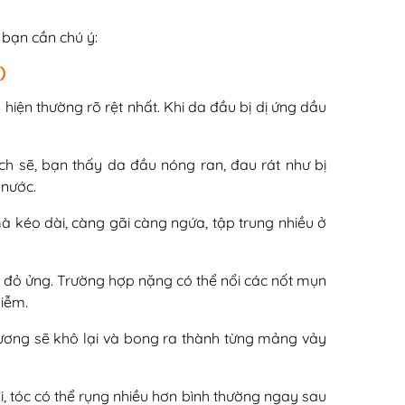
 bạn cần chú ý:
)
u hiện thường rõ rệt nhất. Khi da đầu bị dị ứng dầu
ch sẽ, bạn thấy da đầu nóng ran, đau rát như bị
 nước.
 kéo dài, càng gãi càng ngứa, tập trung nhiều ở
đỏ ửng. Trường hợp nặng có thể nổi các nốt mụn
hiễm.
hương sẽ khô lại và bong ra thành từng mảng vảy
i, tóc có thể rụng nhiều hơn bình thường ngay sau