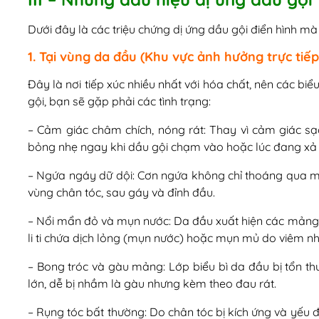
Dưới đây là các triệu chứng dị ứng dầu gội điển hình mà
1. Tại vùng da đầu (Khu vực ảnh hưởng trực tiếp
Đây là nơi tiếp xúc nhiều nhất với hóa chất, nên các biể
gội, bạn sẽ gặp phải các tình trạng:
– Cảm giác châm chích, nóng rát: Thay vì cảm giác sạ
bỏng nhẹ ngay khi dầu gội chạm vào hoặc lúc đang xả
– Ngứa ngáy dữ dội: Cơn ngứa không chỉ thoáng qua mà
vùng chân tóc, sau gáy và đỉnh đầu.
– Nổi mẩn đỏ và mụn nước: Da đầu xuất hiện các mảng 
li ti chứa dịch lỏng (mụn nước) hoặc mụn mủ do viêm n
– Bong tróc và gàu mảng: Lớp biểu bì da đầu bị tổn t
lớn, dễ bị nhầm là gàu nhưng kèm theo đau rát.
– Rụng tóc bất thường: Do chân tóc bị kích ứng và yếu đ