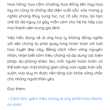
Hoa hồng, hoa cẩm chướng, hoa đồng tiền hay hoa
lay ơn cũng là những đại diện xuất sắc: vừa mang ý
nghĩa phong thủy sung túc, rực rỡ sắc màu, lại hạn
chế tối đa nguy cơ gây mẫn cảm cho hệ hô hấp của
mọi thành viên trong gia đình.
Việc hiểu đúng về dị ứng hoa ly không đồng nghĩa
với việc chúng ta phải quay lưng hoàn toàn với loài
hoa tuyệt đẹp này. Bằng cách nắm vững nguyên
nhân, nhận biết sớm triệu chứng và áp dụng các biện
pháp dự phòng khéo léo, mỗi người hoàn toàn có
thể kiến tạo một không gian sống vừa ngập tràn sắc
xuân, vừa duy trì được nền tảng sức khỏe vững chắc
cho những người thân yêu.
Đọc thêm:
–
Cách làm giảm triệu chứng dị ứng phấn hoa nhanh,
an toàn