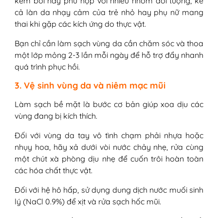
kem bôi này phù hợp với nhiều nhóm đối tượng, kể
cả làn da nhạy cảm của trẻ nhỏ hay phụ nữ mang
thai khi gặp các kích ứng do thực vật.
Bạn chỉ cần làm sạch vùng da cần chăm sóc và thoa
một lớp mỏng 2-3 lần mỗi ngày để hỗ trợ đẩy nhanh
quá trình phục hồi.
3. Vệ sinh vùng da và niêm mạc mũi
Làm sạch bề mặt là bước cơ bản giúp xoa dịu các
vùng đang bị kích thích.
Đối với vùng da tay vô tình chạm phải nhựa hoặc
nhụy hoa, hãy xả dưới vòi nước chảy nhẹ, rửa cùng
một chút xà phòng dịu nhẹ để cuốn trôi hoàn toàn
các hóa chất thực vật.
Đối với hệ hô hấp, sử dụng dung dịch nước muối sinh
lý (NaCl 0.9%) để xịt và rửa sạch hốc mũi.