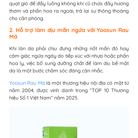
quạt gió để đẩy luồng không khí cũ chứa đầy hương
thơm và phấn hoa ra ngoài, trả lại sự thông thoáng
cho căn phòng.
2. Hỗ trợ làm dịu mẩn ngứa với Yoosun Rau
Má
Khi làn da phải chịu đựng những nốt mẩn đỏ hay
cảm giác ngứa ngáy do tiếp xúc với nhựa hoặc phấn
hoa ly, việc bổ sung dưỡng chất để làm dịu bề mặt
da là một bước chăm sóc đáng cân nhắc.
Yoosun Rau Má
là một thương hiệu nội địa có mặt từ
năm 2004, được vinh danh trong “TOP 10 Thương
hiệu Số 1 Việt Nam” năm 2025.