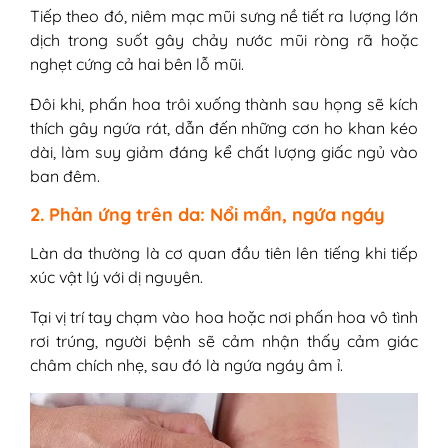
Tiếp theo đó, niêm mạc mũi sưng nề tiết ra lượng lớn
dịch trong suốt gây chảy nước mũi ròng rã hoặc
nghẹt cứng cả hai bên lỗ mũi.
Đôi khi, phấn hoa trôi xuống thành sau họng sẽ kích
thích gây ngứa rát, dẫn đến những cơn ho khan kéo
dài, làm suy giảm đáng kể chất lượng giấc ngủ vào
ban đêm.
2. Phản ứng trên da: Nổi mẩn, ngứa ngáy
Làn da thường là cơ quan đầu tiên lên tiếng khi tiếp
xúc vật lý với dị nguyên.
Tại vị trí tay chạm vào hoa hoặc nơi phấn hoa vô tình
rơi trúng, người bệnh sẽ cảm nhận thấy cảm giác
châm chích nhẹ, sau đó là ngứa ngáy âm ỉ.