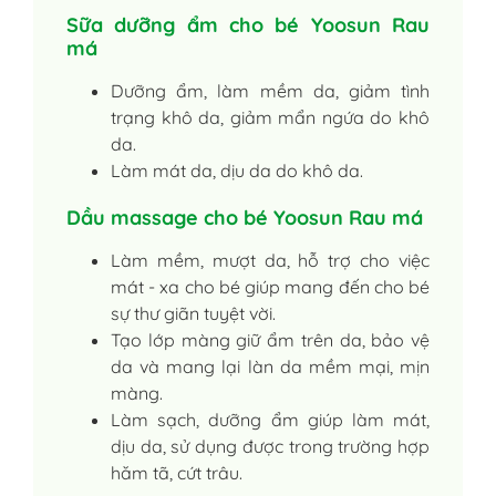
Sữa dưỡng ẩm cho bé Yoosun Rau
má
Dưỡng ẩm, làm mềm da, giảm tình
trạng khô da, giảm mẩn ngứa do khô
da.
Làm mát da, dịu da do khô da.
Dầu massage cho bé Yoosun Rau má
Làm mềm, mượt da, hỗ trợ cho việc
mát - xa cho bé giúp mang đến cho bé
sự thư giãn tuyệt vời.
Tạo lớp màng giữ ẩm trên da, bảo vệ
da và mang lại làn da mềm mại, mịn
màng.
Làm sạch, dưỡng ẩm giúp làm mát,
dịu da, sử dụng được trong trường hợp
hăm tã, cứt trâu.