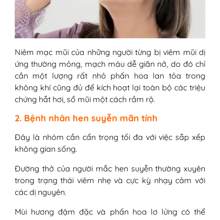
Niêm mạc mũi của những người từng bị viêm mũi dị
ứng thường mỏng, mạch máu dễ giãn nở, do đó chỉ
cần một lượng rất nhỏ phấn hoa lan tỏa trong
không khí cũng đủ để kích hoạt lại toàn bộ các triệu
chứng hắt hơi, sổ mũi một cách rầm rộ.
2. Bệnh nhân hen suyễn mãn tính
Đây là nhóm cần cẩn trọng tối đa với việc sắp xếp
không gian sống.
Đường thở của người mắc hen suyễn thường xuyên
trong trạng thái viêm nhẹ và cực kỳ nhạy cảm với
các dị nguyên.
Mùi hương đậm đặc và phấn hoa lơ lửng có thể