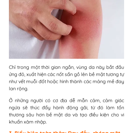
Chỉ trong một thời gian ngắn, vùng da này bắt đầu
ửng đỏ, xuất hiện các nốt sẩn gồ lên bề mặt tương tự
như vết muỗi đốt hoặc hình thành các mảng mề đay
lan rộng.
Ở những người có cơ địa dễ mẫn cảm, cảm giác
ngứa sẽ thúc đẩy hành động gãi, từ đó làm tổn
thương sâu hơn bề mặt da và tạo điều kiện cho vi
khuẩn xâm nhập.