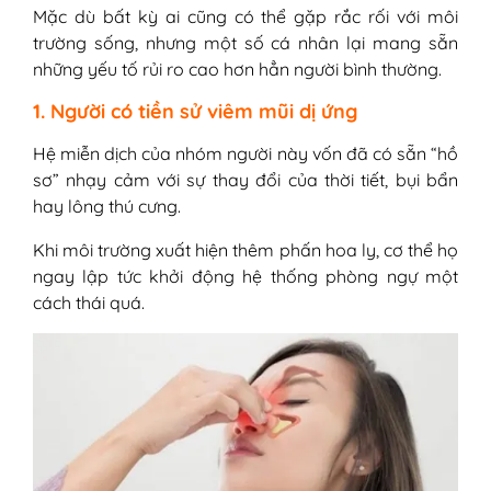
Mặc dù bất kỳ ai cũng có thể gặp rắc rối với môi
trường sống, nhưng một số cá nhân lại mang sẵn
những yếu tố rủi ro cao hơn hẳn người bình thường.
1. Người có tiền sử viêm mũi dị ứng
Hệ miễn dịch của nhóm người này vốn đã có sẵn “hồ
sơ” nhạy cảm với sự thay đổi của thời tiết, bụi bẩn
hay lông thú cưng.
Khi môi trường xuất hiện thêm phấn hoa ly, cơ thể họ
ngay lập tức khởi động hệ thống phòng ngự một
cách thái quá.