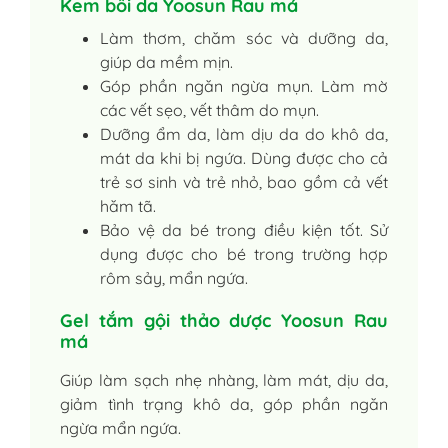
Kem bôi da Yoosun Rau má
Làm thơm, chăm sóc và dưỡng da,
giúp da mềm mịn.
Góp phần ngăn ngừa mụn. Làm mờ
các vết sẹo, vết thâm do mụn.
Dưỡng ẩm da, làm dịu da do khô da,
mát da khi bị ngứa. Dùng được cho cả
trẻ sơ sinh và trẻ nhỏ, bao gồm cả vết
hăm tã.
Bảo vệ da bé trong điều kiện tốt. Sử
dụng được cho bé trong trường hợp
rôm sảy, mẩn ngứa.
Gel tắm gội thảo dược Yoosun Rau
má
Giúp làm sạch nhẹ nhàng, làm mát, dịu da,
giảm tình trạng khô da, góp phần ngăn
ngừa mẩn ngứa.