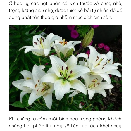
Ở hoa ly, các hạt phấn có kích thước vô cùng nhỏ,
hơn
trọng lượng siêu nhẹ, được thiết kế bởi tự nhiên để dễ
dàng phát tán theo gió nhằm mục đích sinh sản.
Khi chúng ta cắm một bình hoa trong phòng khách,
những hạt phấn li ti này sẽ liên tục tách khỏi nhụy,