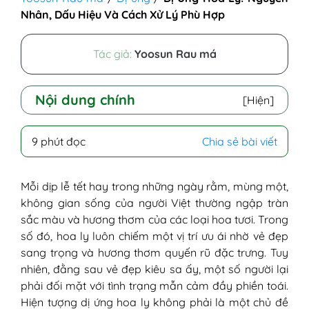
Nhân, Dấu Hiệu Và Cách Xử Lý Phù Hợp
Tác giả:
Yoosun Rau má
Nội dung chính
[Hiện]
I. Nguyên nhân cốt lõi gây dị ứng hoa ly
9 phút đọc
Chia sẻ bài viết
1. Phấn hoa khuếch tán trong không
khí
2. Hương thơm nồng kích thích đường
Mỗi dịp lễ tết hay trong những ngày rằm, mùng một,
thở
không gian sống của người Việt thường ngập tràn
3. Nhựa hoa tiếp xúc trực tiếp với da
sắc màu và hương thơm của các loại hoa tươi. Trong
II. Các triệu chứng dị ứng hoa ly điển hình
số đó, hoa ly luôn chiếm một vị trí ưu ái nhờ vẻ đẹp
1. Dấu hiệu hô hấp: Hắt hơi, nghẹt mũi
sang trọng và hương thơm quyến rũ đặc trưng. Tuy
2. Phản ứng trên da: Nổi mẩn, ngứa
nhiên, đằng sau vẻ đẹp kiêu sa ấy, một số người lại
ngáy
phải đối mặt với tình trạng mẫn cảm đầy phiền toái.
3. Biểu hiện toàn thân: Đau đầu,
Hiện tượng dị ứng hoa ly không phải là một chủ đề