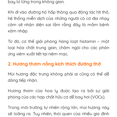
bay lơ lửng trong không gian.
Khi đi vào đường hô hấp thông qua động tác hít thở,
hệ thống miễn dịch của những người có cơ địa nhạy
cảm sẽ nhận diện sai lầm rằng đây là mầm bệnh
xâm nhập.
Từ đó, cơ thể giải phóng hàng loạt histamin – một
loại hóa chất trung gian, châm ngòi cho các phản
ứng viêm xuất tiết tại niêm mạc.
2. Hương thơm nồng kích thích đường thở
Mùi hương đặc trưng không phải ai cũng có thể dễ
dàng tiếp nhận.
Hương thơm của hoa ly được tạo ra bởi sự giải
phóng của các hợp chất hữu cơ dễ bay hơi (VOCs).
Trong môi trường tự nhiên rộng lớn, mùi hương này
sẽ loãng ra. Tuy nhiên, thói quen của nhiều gia đình