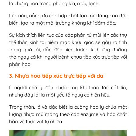
là chưng hoa trong phòng kín, máy lạnh.
Lúc này, nồng độ các hợp chất tạo mùi tăng cao đột
biến, tạo ra một môi trường không khí đậm đặc.
Sự kích thích liên tục của các phân tử mùi lên các thụ
thể thần kinh tại niêm mạc khứu giác sẽ gây ra tình
trạng quá tải, dẫn đến hiện tượng kích ứng đường
thở ngay cả khi người bệnh chưa tiếp xúc trực tiếp với
phấn hoa.
3. Nhựa hoa tiếp xúc trực tiếp với da
Ít người chú ý đến nhựa cây khi thao tác cắt tỉa,
nhưng đây lại là một yếu tố nguy cơ hiện hữu.
Trong thân, lá và đặc biệt là cuống hoa ly chứa một
lượng nhựa mủ mang theo các enzyme và hóa chất
bảo vệ thực vật tự nhiên.