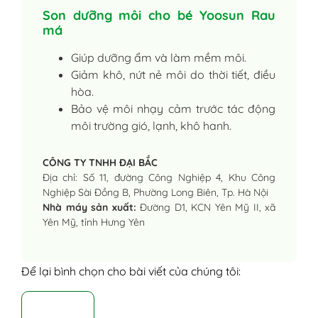
Son dưỡng môi cho bé Yoosun Rau
má
Giúp dưỡng ẩm và làm mềm môi.
Giảm khô, nứt nẻ môi do thời tiết, điều
hòa.
Bảo vệ môi nhạy cảm trước tác động
môi trường gió, lạnh, khô hanh.
CÔNG TY TNHH ĐẠI BẮC
Địa chỉ: Số 11, đường Công Nghiệp 4, Khu Công
Nghiệp Sài Đồng B, Phường Long Biên, Tp. Hà Nội
Nhà máy sản xuất:
Đường D1, KCN Yên Mỹ II, xã
Yên Mỹ, tỉnh Hưng Yên
Để lại bình chọn cho bài viết của chúng tôi: