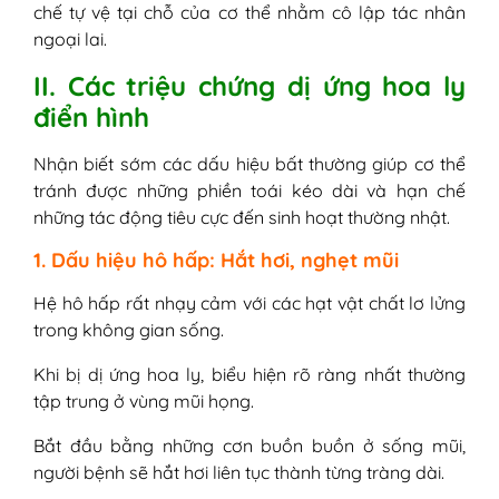
chế tự vệ tại chỗ của cơ thể nhằm cô lập tác nhân
ngoại lai.
II. Các triệu chứng dị ứng hoa ly
điển hình
Nhận biết sớm các dấu hiệu bất thường giúp cơ thể
tránh được những phiền toái kéo dài và hạn chế
những tác động tiêu cực đến sinh hoạt thường nhật.
1. Dấu hiệu hô hấp: Hắt hơi, nghẹt mũi
Hệ hô hấp rất nhạy cảm với các hạt vật chất lơ lửng
trong không gian sống.
Khi bị dị ứng hoa ly, biểu hiện rõ ràng nhất thường
tập trung ở vùng mũi họng.
Bắt đầu bằng những cơn buồn buồn ở sống mũi,
người bệnh sẽ hắt hơi liên tục thành từng tràng dài.