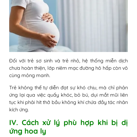
Đối với trẻ sơ sinh và trẻ nhỏ, hệ thống miễn dịch
chưa hoàn thiện, lớp niêm mạc đường hô hấp còn vô
cùng mỏng manh.
Trẻ không thể tự diễn đạt sự khó chịu, mà chỉ phản
ứng lại qua việc quấy khóc, bỏ bú, dụi mắt mũi liên
tục khi phải hít thở bầu không khí chứa đầy tác nhân
kích ứng.
IV. Cách xử lý phù hợp khi bị dị
ứng hoa ly