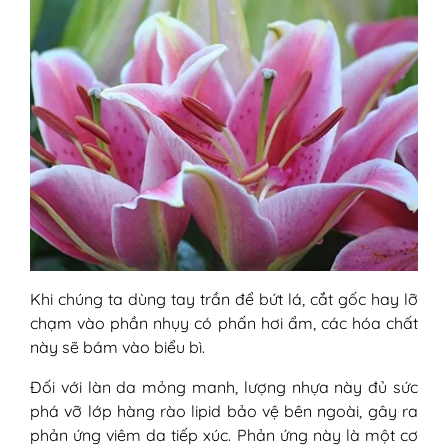
Khi chúng ta dùng tay trần để bứt lá, cắt gốc hay lỡ
chạm vào phần nhụy có phấn hơi ẩm, các hóa chất
này sẽ bám vào biểu bì.
Đối với làn da mỏng manh, lượng nhựa này đủ sức
phá vỡ lớp hàng rào lipid bảo vệ bên ngoài, gây ra
phản ứng viêm da tiếp xúc. Phản ứng này là một cơ