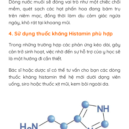
Dòng nước muối sẽ đóng vai trò như một chiếc chổi
mềm, quét sạch các hạt phấn hoa đang bám trụ
trên niêm mạc, đồng thời làm dịu cảm giác ngứa
ngáy, khô rát tại khoang mũi.
4. Sử dụng thuốc kháng Histamin phù hợp
Trong những trường hợp các phản ứng kéo dài, gây
cản trở sinh hoạt, việc nhờ đến sự hỗ trợ của y học sẽ
là một hướng đi cần thiết.
Bác sĩ hoặc dược sĩ có thể tư vấn cho bạn các dòng
thuốc kháng histamin thế hệ mới dưới dạng viên
uống, siro hoặc thuốc xịt mũi, kem bôi ngoài da.