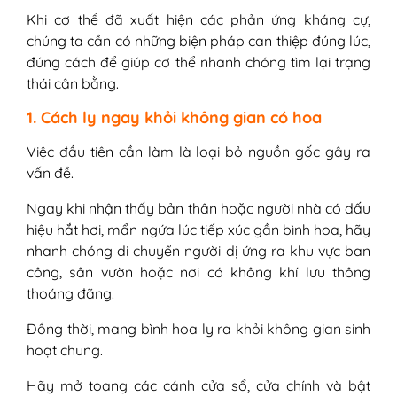
Khi cơ thể đã xuất hiện các phản ứng kháng cự,
chúng ta cần có những biện pháp can thiệp đúng lúc,
đúng cách để giúp cơ thể nhanh chóng tìm lại trạng
thái cân bằng.
1. Cách ly ngay khỏi không gian có hoa
Việc đầu tiên cần làm là loại bỏ nguồn gốc gây ra
vấn đề.
Ngay khi nhận thấy bản thân hoặc người nhà có dấu
hiệu hắt hơi, mẩn ngứa lúc tiếp xúc gần bình hoa, hãy
nhanh chóng di chuyển người dị ứng ra khu vực ban
công, sân vườn hoặc nơi có không khí lưu thông
thoáng đãng.
Đồng thời, mang bình hoa ly ra khỏi không gian sinh
hoạt chung.
Hãy mở toang các cánh cửa sổ, cửa chính và bật