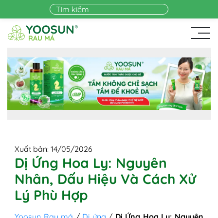
Skip to main content
Xuất bản: 14/05/2026
Dị Ứng Hoa Ly: Nguyên
Nhân, Dấu Hiệu Và Cách Xử
Lý Phù Hợp
Yoosun Rau má
/
Dị ứng
/
Dị Ứng Hoa Ly: Nguyên