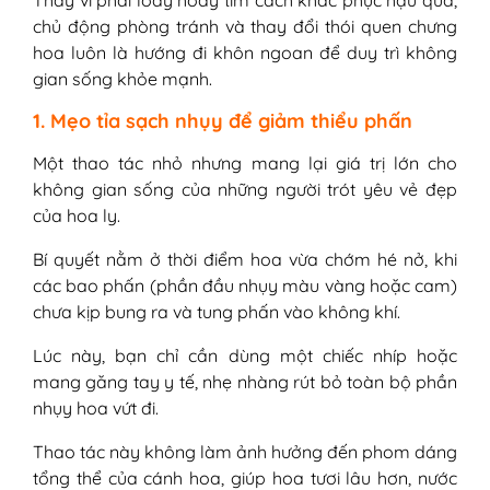
chủ động phòng tránh và thay đổi thói quen chưng
hoa luôn là hướng đi khôn ngoan để duy trì không
gian sống khỏe mạnh.
1. Mẹo tỉa sạch nhụy để giảm thiểu phấn
Một thao tác nhỏ nhưng mang lại giá trị lớn cho
không gian sống của những người trót yêu vẻ đẹp
của hoa ly.
Bí quyết nằm ở thời điểm hoa vừa chớm hé nở, khi
các bao phấn (phần đầu nhụy màu vàng hoặc cam)
chưa kịp bung ra và tung phấn vào không khí.
Lúc này, bạn chỉ cần dùng một chiếc nhíp hoặc
mang găng tay y tế, nhẹ nhàng rút bỏ toàn bộ phần
nhụy hoa vứt đi.
Thao tác này không làm ảnh hưởng đến phom dáng
tổng thể của cánh hoa, giúp hoa tươi lâu hơn, nước