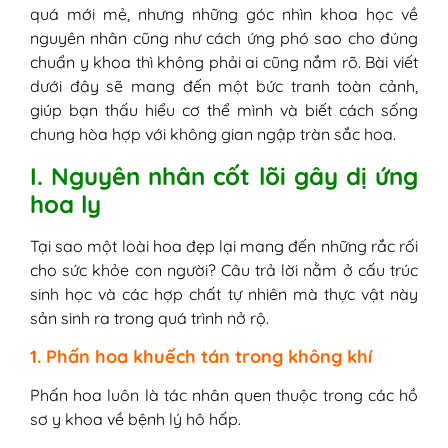
chóng mặt
quá mới mẻ, nhưng những góc nhìn khoa học về
III. Nhóm đối tượng có nguy cơ cao bị dị
nguyên nhân cũng như cách ứng phó sao cho đúng
ứng
chuẩn y khoa thì không phải ai cũng nắm rõ. Bài viết
1. Người có tiền sử viêm mũi dị ứng
dưới đây sẽ mang đến một bức tranh toàn cảnh,
2. Bệnh nhân hen suyễn mãn tính
giúp bạn thấu hiểu cơ thể mình và biết cách sống
3. Phụ nữ mang thai và trẻ sơ sinh
chung hòa hợp với không gian ngập tràn sắc hoa.
IV. Cách xử lý phù hợp khi bị dị ứng hoa ly
I. Nguyên nhân cốt lõi gây dị ứng
1. Cách ly ngay khỏi không gian có
hoa ly
hoa
2. Hỗ trợ làm dịu mẩn ngứa với
Tại sao một loài hoa đẹp lại mang đến những rắc rối
Yoosun Rau Má
cho sức khỏe con người? Câu trả lời nằm ở cấu trúc
3. Vệ sinh vùng da và niêm mạc mũi
sinh học và các hợp chất tự nhiên mà thực vật này
4. Sử dụng thuốc kháng Histamin phù
sản sinh ra trong quá trình nở rộ.
hợp
V. Giải pháp phòng ngừa và gợi ý thay thế
1. Phấn hoa khuếch tán trong không khí
1. Mẹo tỉa sạch nhụy để giảm thiểu
phấn
Phấn hoa luôn là tác nhân quen thuộc trong các hồ
2. Chọn giống ly không phấn, ít mùi
sơ y khoa về bệnh lý hô hấp.
3. Các loại hoa chưng tết thân thiện