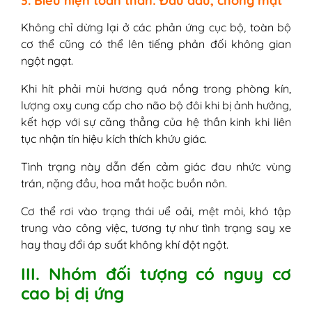
3. Biểu hiện toàn thân: Đau đầu, chóng mặt
Không chỉ dừng lại ở các phản ứng cục bộ, toàn bộ
cơ thể cũng có thể lên tiếng phản đối không gian
ngột ngạt.
Khi hít phải mùi hương quá nồng trong phòng kín,
lượng oxy cung cấp cho não bộ đôi khi bị ảnh hưởng,
kết hợp với sự căng thẳng của hệ thần kinh khi liên
tục nhận tín hiệu kích thích khứu giác.
Tình trạng này dẫn đến cảm giác đau nhức vùng
trán, nặng đầu, hoa mắt hoặc buồn nôn.
Cơ thể rơi vào trạng thái uể oải, mệt mỏi, khó tập
trung vào công việc, tương tự như tình trạng say xe
hay thay đổi áp suất không khí đột ngột.
III. Nhóm đối tượng có nguy cơ
cao bị dị ứng