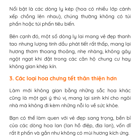
Nổi bật là các dòng ly kép (hoa có nhiều lớp cánh
xếp chồng lên nhau), chúng thường không có túi
phấn hoặc túi phấn tiêu biến.
Bên cạnh đó, một số dòng ly lai mang vẻ đẹp thanh
tao nhưng lượng tinh dầu phát tiết rất thấp, mang lại
hương thơm thoang thoảng, nhẹ nhàng, không gây
ngột ngạt khi đặt trong các căn hộ chung cư hay
không gian khép kín.
3. Các loại hoa chưng tết thân thiện hơn
Làm mới không gian bằng những sắc hoa khác
cũng là một gợi ý thú vị, mang lại sinh khí cho ngôi
nhà mà không đi kèm những nỗi lo về sức khỏe.
Bạn có thể làm quen với vẻ đẹp sang trọng, bền bỉ
của các dòng hoa lan (lan hồ điệp, địa lan), vốn dĩ
rất ít phấn và gần như không có mùi hương kích ứng.