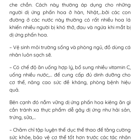
che chắn. Cách này thường áp dụng cho những
người dị ứng phấn hoa ở hàn, Nhật,…bởi các con
đường ở các nước này thường có rất nhiều hoa lá
khiến nhiều người bị khó thở, đau và ngứa khi mắt bị
dị ứng phấn hoa.
– Vệ sinh môi trường sống và phòng ngủ, đồ dùng cá
nhân luôn sạch sẽ.
– Có chế độ ăn uống hợp lý, bổ sung nhiều vitamin C,
uống nhiều nước,… để cung cấp đủ dinh dưỡng cho
cơ thể, nâng cao sức đề kháng, phòng bệnh hiệu
quả.
Bên cạnh đó nắm vững dị ứng phấn hoa kiêng ăn gì
cần tránh xa thực phẩm dễ gây dị ứng như hải sản,
trứng, sữa,…
– Chăm chỉ tập luyện thể dục thể thao để tăng cường
sức khỏe, bảo vệ cơ thể tốt hơn trước các tác nhân