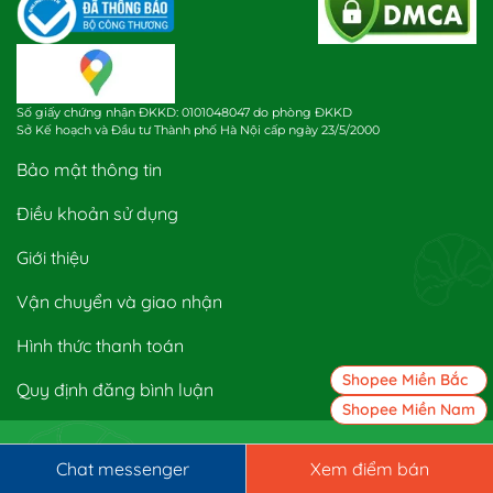
Số giấy chứng nhận ĐKKD: 0101048047 do phòng ĐKKD
Sở Kế hoạch và Đầu tư Thành phố Hà Nội cấp ngày 23/5/2000
Bảo mật thông tin
Điều khoản sử dụng
Giới thiệu
Vận chuyển và giao nhận
Hình thức thanh toán
Shopee Miền Bắc
Quy định đăng bình luận
Shopee Miền Nam
Chat messenger
Xem điểm bán
Đơn vị công bố sản phẩm mỹ phẩm: Công ty TNHH Đại