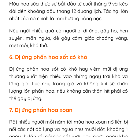
Mùa hoa sữa thực sự bắt đầu từ cuối tháng 9 và kéo
dài đến khoảng đầu tháng 12 dương lịch. Tác hại lớn
nhất của nó chính là mùi hương nồng nặc.
Nếu ngửi nhiều quá có người bị dị ứng, gây ho, hen
suyễn, mẩn ngứa, dễ gây cảm giác choáng váng,
mệt mỏi, khó thở.
6. Dị ứng phấn hoa sốt cỏ khô
Dị ứng phấn hoa sốt cỏ khô hay viêm mũi dị ứng
thường xuất hiện nhiều vào những ngày trời khô và
lộng gió. Lúc này trong gió và không khí sẽ chứa
lượng lớn phấn hoa, nếu không cẩn thận hít phải có
thể gây dị ứng.
7. Dị ứng phấn hoa xoan
Rất nhiều người mỗi năm tới mùa hoa xoan nở liền bị
nổi các nốt đỏ lựng và ngứa như muỗi đốt, khoảng 1
ngày thì lặn rồi nổi các nốt mới, gây ngứa ngáy khó