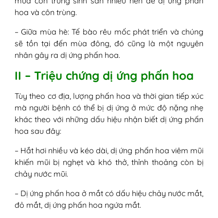
mùa côn trùng sinh sản nhiều nên dễ dị ứng phấn
hoa và côn trùng.
– Giữa mùa hè: Tế bào rêu mốc phát triển và chúng
sẽ tồn tại đến mùa đông, đó cũng là một nguyên
nhân gây ra dị ứng phấn hoa.
II – Triệu chứng dị ứng phấn hoa
Tùy theo cơ địa, lượng phấn hoa và thời gian tiếp xúc
mà người bệnh có thể bị dị ứng ở mức độ nặng nhẹ
khác theo với những dấu hiệu nhận biết dị ứng phấn
hoa sau đây:
– Hắt hơi nhiều và kéo dài, dị ứng phấn hoa viêm mũi
khiến mũi bị nghẹt và khó thở, thỉnh thoảng còn bị
chảy nước mũi.
– Dị ứng phấn hoa ở mắt có dấu hiệu chảy nước mắt,
đỏ mắt, dị ứng phấn hoa ngứa mắt.