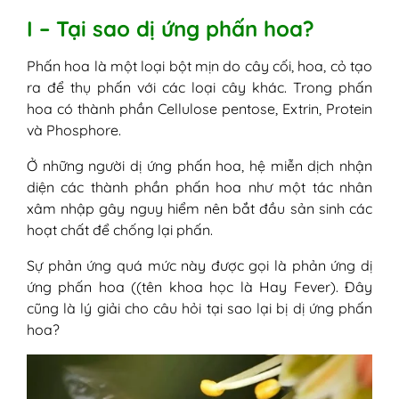
IV - Dị ứng phấn hoa uống thuốc gì? Thuốc
I – Tại sao dị ứng phấn hoa?
dị ứng phấn hoa
1. Xử lý bằng thuốc uống dị ứng phấn
Phấn hoa là một loại bột mịn do cây cối, hoa, cỏ tạo
hoa
ra để thụ phấn với các loại cây khác. Trong phấn
2. Dùng thuốc xịt, thông mũi
hoa có thành phần Cellulose pentose, Extrin, Protein
3. Thuốc tiêm khi bị dị ứng phấn hoa
và Phosphore.
4. Dị ứng phấn hoa và cách chữa dân
gian
Ở những người dị ứng phấn hoa, hệ miễn dịch nhận
V - Cách phòng tránh dị ứng phấn hoa
diện các thành phần phấn hoa như một tác nhân
xâm nhập gây nguy hiểm nên bắt đầu sản sinh các
hoạt chất để chống lại phấn.
Sự phản ứng quá mức này được gọi là phản ứng dị
ứng phấn hoa ((tên khoa học là Hay Fever). Đây
cũng là lý giải cho câu hỏi tại sao lại bị dị ứng phấn
hoa?