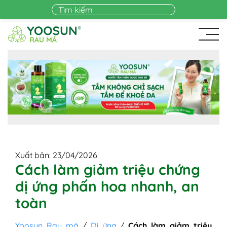
Skip to main content
Xuất bản: 23/04/2026
Cách làm giảm triệu chứng
dị ứng phấn hoa nhanh, an
toàn
Yoosun Rau má
/
Dị ứng
/
Cách làm giảm triệu