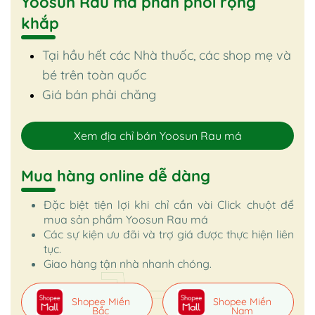
Yoosun Rau má phân phối rộng
khắp
Tại hầu hết các Nhà thuốc, các shop mẹ và
bé trên toàn quốc
Giá bán phải chăng
Xem địa chỉ bán Yoosun Rau má
Mua hàng online dễ dàng
Đặc biệt tiện lợi khi chỉ cần vài Click chuột để
mua sản phẩm Yoosun Rau má
Các sự kiện ưu đãi và trợ giá được thực hiện liên
tục.
Giao hàng tận nhà nhanh chóng.
Shopee Miền
Shopee Miền
Bắc
Nam