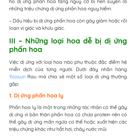
ho dị ứng phấn hoa tăng nguy cơ bị hen suyễn là
những triệu chứng dị ứng phấn hoa nguy hiểm.
– Dấu hiệu bị dị ứng phấn hoa còn gây giảm hoặc rối
loạn vị giác và khứu giác.
III – Những loại hoa dễ bị dị ứng
phấn hoa
Việc dị ứng với loại hoa nào phụ thuộc đặc điểm hệ
miễn dịch của từng người. Dưới đây nhãn hàng
Yoosun
Rau má chia sẻ một số loại dị ứng thường
gặp:
1. Dị ứng phấn hoa ly
Phấn hoa ly là một trong những tác nhân có thể gây
dị ứng vì bản thân phấn hoa có chứa protein nên có
thể gây dị ứng mẩn ngứa cơ thể hoặc xuất hiện các
triệu chứng khác như hắt hơi, chảy nước mũi.