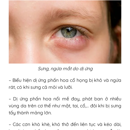
Sưng, ngứa mắt do dị ứng
– Biểu hiện dị ứng phấn hoa cổ họng bị khô và ngứa
rát, có khi sưng cả môi và lưỡi.
– Dị ứng phấn hoa nổi mề đay, phát ban ở nhiều
vùng da trên cơ thể như mặt, tai, cổ,… đôi khi bị sưng
tấy thành mảng lớn.
– Các cơn khò khè, khó thở đến liên tục và kéo dài,