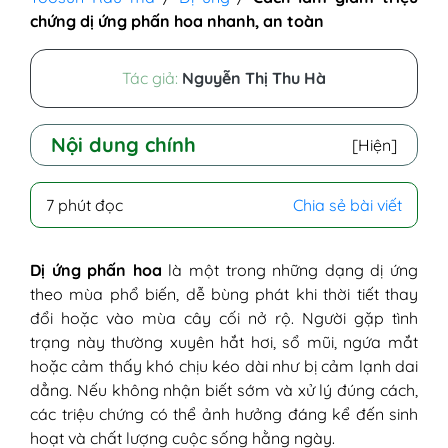
chứng dị ứng phấn hoa nhanh, an toàn
Tác giả:
Nguyễn Thị Thu Hà
Nội dung chính
[Hiện]
I - Tại sao dị ứng phấn hoa?
7 phút đọc
Chia sẻ bài viết
II - Triệu chứng dị ứng phấn hoa
III - Những loại hoa dễ bị dị ứng phấn hoa
1. Dị ứng phấn hoa ly
Dị ứng phấn hoa
là một trong những dạng dị ứng
2. Dị ứng phấn hoa thông
theo mùa phổ biến, dễ bùng phát khi thời tiết thay
3. Dị ứng phấn hoa anh đào
đổi hoặc vào mùa cây cối nở rộ. Người gặp tình
4. Dị ứng phấn hoa bồ công anh
trạng này thường xuyên hắt hơi, sổ mũi, ngứa mắt
5. Dị ứng phấn hoa sữa
hoặc cảm thấy khó chịu kéo dài như bị cảm lạnh dai
6. Dị ứng phấn hoa sốt cỏ khô
dẳng. Nếu không nhận biết sớm và xử lý đúng cách,
7. Dị ứng phấn hoa xoan
các triệu chứng có thể ảnh hưởng đáng kể đến sinh
8. Dị ứng phấn hoa tuyết tùng
hoạt và chất lượng cuộc sống hằng ngày.