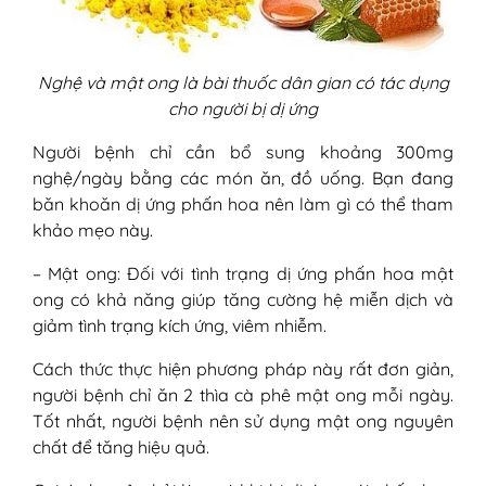
Nghệ và mật ong là bài thuốc dân gian có tác dụng
cho người bị dị ứng
Người bệnh chỉ cần bổ sung khoảng 300mg
nghệ/ngày bằng các món ăn, đồ uống. Bạn đang
băn khoăn dị ứng phấn hoa nên làm gì có thể tham
khảo mẹo này.
– Mật ong: Đối với tình trạng dị ứng phấn hoa mật
ong có khả năng giúp tăng cường hệ miễn dịch và
giảm tình trạng kích ứng, viêm nhiễm.
Cách thức thực hiện phương pháp này rất đơn giản,
người bệnh chỉ ăn 2 thìa cà phê mật ong mỗi ngày.
Tốt nhất, người bệnh nên sử dụng mật ong nguyên
chất để tăng hiệu quả.