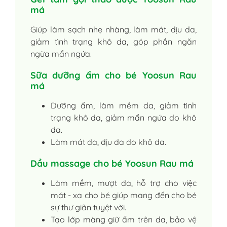
má
Giúp làm sạch nhẹ nhàng, làm mát, dịu da,
giảm tình trạng khô da, góp phần ngăn
ngừa mẩn ngứa.
Sữa dưỡng ẩm cho bé Yoosun Rau
má
Dưỡng ẩm, làm mềm da, giảm tình
trạng khô da, giảm mẩn ngứa do khô
da.
Làm mát da, dịu da do khô da.
Dầu massage cho bé Yoosun Rau má
Làm mềm, mượt da, hỗ trợ cho việc
mát - xa cho bé giúp mang đến cho bé
sự thư giãn tuyệt vời.
Tạo lớp màng giữ ẩm trên da, bảo vệ