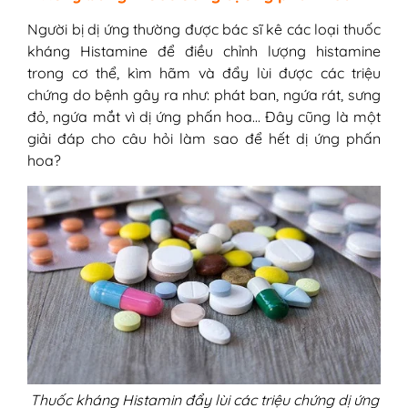
Người bị dị ứng thường được bác sĩ kê các loại thuốc
kháng Histamine để điều chỉnh lượng histamine
trong cơ thể, kìm hãm và đẩy lùi được các triệu
chứng do bệnh gây ra như: phát ban, ngứa rát, sưng
đỏ, ngứa mắt vì dị ứng phấn hoa… Đây cũng là một
giải đáp cho câu hỏi làm sao để hết dị ứng phấn
hoa?
Thuốc kháng Histamin đẩy lùi các triệu chứng dị ứng