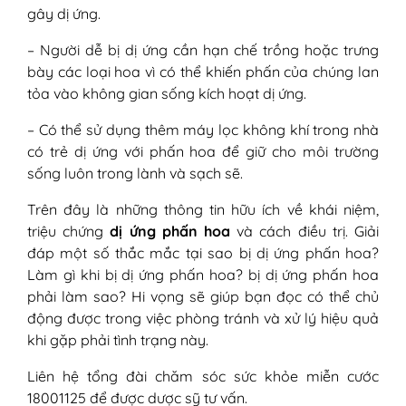
gây dị ứng.
– Người dễ bị dị ứng cần hạn chế trồng hoặc trưng
bày các loại hoa vì có thể khiến phấn của chúng lan
tỏa vào không gian sống kích hoạt dị ứng.
– Có thể sử dụng thêm máy lọc không khí trong nhà
có trẻ dị ứng với phấn hoa để giữ cho môi trường
sống luôn trong lành và sạch sẽ.
Trên đây là những thông tin hữu ích về khái niệm,
triệu chứng
dị ứng phấn hoa
và cách điều trị. Giải
đáp một số thắc mắc tại sao bị dị ứng phấn hoa?
Làm gì khi bị dị ứng phấn hoa? bị dị ứng phấn hoa
phải làm sao? Hi vọng sẽ giúp bạn đọc có thể chủ
động được trong việc phòng tránh và xử lý hiệu quả
khi gặp phải tình trạng này.
Liên hệ tổng đài chăm sóc sức khỏe miễn cước
18001125 để được dược sỹ tư vấn.