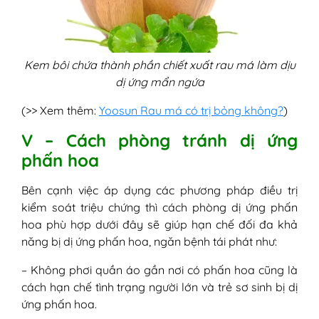
Kem bôi chứa thành phần chiết xuất rau má làm dịu
dị ứng mẩn ngứa
(>> Xem thêm:
Yoosun Rau má có trị bỏng không?
)
V – Cách phòng tránh dị ứng
phấn hoa
Bên cạnh việc áp dụng các phương pháp điều trị
kiểm soát triệu chứng thì cách phòng dị ứng phấn
hoa phù hợp dưới đây sẽ giúp hạn chế đối đa khả
năng bị dị ứng phấn hoa, ngăn bệnh tái phát như:
– Không phơi quần áo gần nơi có phấn hoa cũng là
cách hạn chế tình trạng người lớn và trẻ sơ sinh bị dị
ứng phấn hoa.