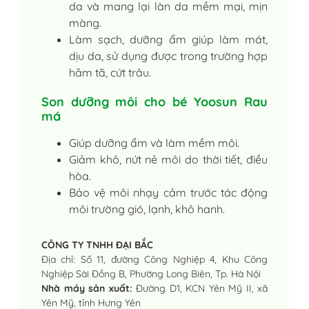
da và mang lại làn da mềm mại, mịn
màng.
Làm sạch, dưỡng ẩm giúp làm mát,
dịu da, sử dụng được trong trường hợp
hăm tã, cứt trâu.
Son dưỡng môi cho bé Yoosun Rau
má
Giúp dưỡng ẩm và làm mềm môi.
Giảm khô, nứt nẻ môi do thời tiết, điều
hòa.
Bảo vệ môi nhạy cảm trước tác động
môi trường gió, lạnh, khô hanh.
CÔNG TY TNHH ĐẠI BẮC
Địa chỉ: Số 11, đường Công Nghiệp 4, Khu Công
Nghiệp Sài Đồng B, Phường Long Biên, Tp. Hà Nội
Nhà máy sản xuất:
Đường D1, KCN Yên Mỹ II, xã
Yên Mỹ, tỉnh Hưng Yên