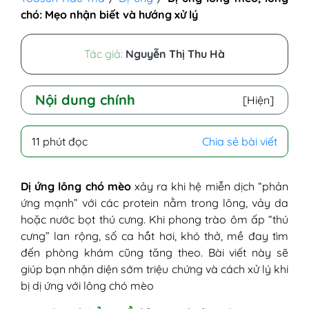
chó: Mẹo nhận biết và hướng xử lý
Tác giả:
Nguyễn Thị Thu Hà
Nội dung chính
[Hiện]
I - Tìm hiểu về lông chó mèo
11 phút đọc
Chia sẻ bài viết
II - Dị ứng lông chó mèo là như thế nào?
III - Những đối tượng dễ bị dị ứng với lông
chó mèo
Dị ứng lông chó mèo
xảy ra khi hệ miễn dịch “phản
1. Người có cơ địa dị ứng sẵn
ứng mạnh” với các protein nằm trong lông, vảy da
2. Trẻ sơ sinh và trẻ nhỏ
hoặc nước bọt thú cưng. Khi phong trào ôm ấp “thú
3. Người có cha/ mẹ hoặc anh/ chị bị
cưng” lan rộng, số ca hắt hơi, khó thở, mề đay tìm
dị ứng
đến phòng khám cũng tăng theo. Bài viết này sẽ
4. Bệnh nhân hen phế quản chưa
giúp bạn nhận diện sớm triệu chứng và cách xử lý khi
kiểm soát tốt
bị dị ứng với lông chó mèo
5. Người bị viêm da cơ địa, mề đay