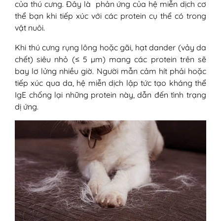
của thú cưng. Đây là phản ứng của hệ miễn dịch cơ
thể bạn khi tiếp xúc với các protein cụ thể có trong
vật nuôi.
Khi thú cưng rụng lông hoặc gãi, hạt dander (vảy da
chết) siêu nhỏ (≤ 5 µm) mang các protein trên sẽ
bay lơ lửng nhiều giờ. Người mẫn cảm hít phải hoặc
tiếp xúc qua da, hệ miễn dịch lập tức tạo kháng thể
IgE chống lại những protein này, dẫn đến tình trạng
dị ứng.