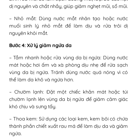
dị nguyên và chất nhầy, giúp giảm nghẹt mũi, sổ mũi.
– Nhỏ mắt: Dùng nước mắt nhân tạo hoặc nước
muối sinh lý nhỏ mắt để làm dịu và rửa trôi dị
nguyên khỏi mắt.
Bước 4: Xử lý giảm ngứa da
– Tắm nhanh hoặc rửa vùng da bị ngứa: Dùng nước
mát hoặc hơi ấm và xà phòng dịu nhẹ để rửa sạch
vùng da bị ngứa. Tránh dùng nước quá nóng vì có
thể làm da khô và ngứa hơn.
– Chườm lạnh: Đặt một chiếc khăn mát hoặc túi
chườm lạnh lên vùng da bị ngứa để giảm cảm giác
khó chịu và sưng tấy.
– Thoa kem: Sử dụng các loại kem, kem bôi có chứa
thành phần chiết xuất rau má để làm dịu da và giảm
ngứa.