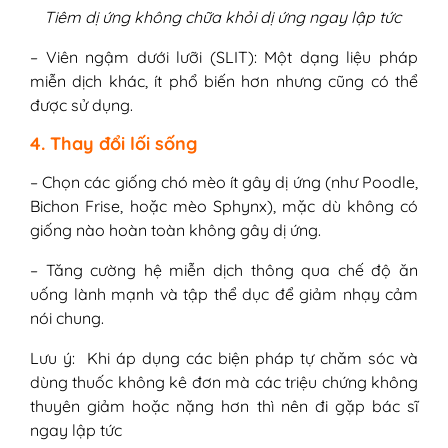
Tiêm dị ứng không chữa khỏi dị ứng ngay lập tức
– Viên ngậm dưới lưỡi (SLIT): Một dạng liệu pháp
miễn dịch khác, ít phổ biến hơn nhưng cũng có thể
được sử dụng.
4. Thay đổi lối sống
– Chọn các giống chó mèo ít gây dị ứng (như Poodle,
Bichon Frise, hoặc mèo Sphynx), mặc dù không có
giống nào hoàn toàn không gây dị ứng.
– Tăng cường hệ miễn dịch thông qua chế độ ăn
uống lành mạnh và tập thể dục để giảm nhạy cảm
nói chung.
Lưu ý: Khi áp dụng các biện pháp tự chăm sóc và
dùng thuốc không kê đơn mà các triệu chứng không
thuyên giảm hoặc nặng hơn thì nên đi gặp bác sĩ
ngay lập tức