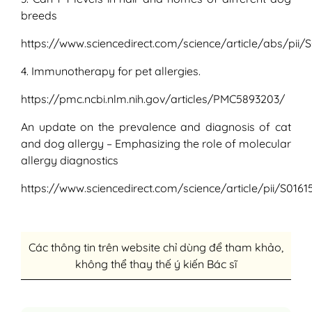
breeds
https://www.sciencedirect.com/science/article/abs/pii
4. Immunotherapy for pet allergies.
https://pmc.ncbi.nlm.nih.gov/articles/PMC5893203/
An update on the prevalence and diagnosis of cat
and dog allergy – Emphasizing the role of molecular
allergy diagnostics
https://www.sciencedirect.com/science/article/pii/S01
Các thông tin trên website chỉ dùng để tham khảo,
không thể thay thế ý kiến Bác sĩ