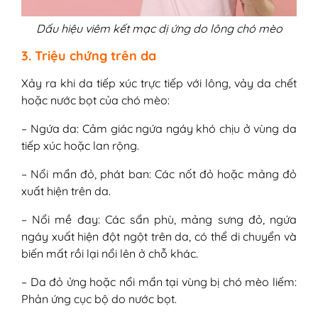
Dấu hiệu viêm kết mạc dị ứng do lông chó mèo
3. Triệu chứng trên da
Xảy ra khi da tiếp xúc trực tiếp với lông, vảy da chết
hoặc nước bọt của chó mèo:
– Ngứa da: Cảm giác ngứa ngáy khó chịu ở vùng da
tiếp xúc hoặc lan rộng.
– Nổi mẩn đỏ, phát ban: Các nốt đỏ hoặc mảng đỏ
xuất hiện trên da.
– Nổi mề đay: Các sẩn phù, mảng sưng đỏ, ngứa
ngáy xuất hiện đột ngột trên da, có thể di chuyển và
biến mất rồi lại nổi lên ở chỗ khác.
– Da đỏ ửng hoặc nổi mẩn tại vùng bị chó mèo liếm:
Phản ứng cục bộ do nước bọt.