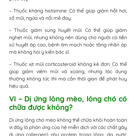
– Thuốc kháng histamine: Có thể giúp giảm hắt hơi,
sổ mũi, ngứa và nổi mề đay.
– Thuốc giảm sung huyết mũi: Có thể giúp giảm
nghẹt mũi, nhưng không nên dùng cho người có tiền
sử huyết áp cao, bệnh tim mạch hoặc tăng nhãn áp
mà không hỏi ý kiến bác sĩ.
– Thuốc xịt mũi corticosteroid không kê đơn: Có thể
giúp giảm viêm mũi và xoang, nhưng tác dụng
thường không tức thì mà cần thời gian để phát huy
hiệu quả.
VI – Dị ứng lông mèo, lông chó có
chữa được không?
Dị ứng lông chó mèo không thể chữa khỏi hoàn toàn
vì đây là phản ứng của hệ miễn dịch với các chất gây
dị ứng (allergen) như protein trong lông, da, nước