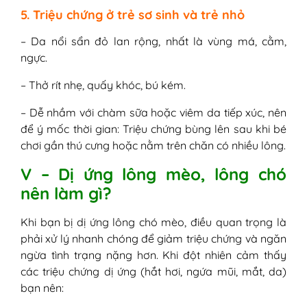
5. Triệu chứng ở trẻ sơ sinh và trẻ nhỏ
– Da nổi sẩn đỏ lan rộng, nhất là vùng má, cằm,
ngực.
– Thở rít nhẹ, quấy khóc, bú kém.
– Dễ nhầm với chàm sữa hoặc viêm da tiếp xúc, nên
để ý mốc thời gian: Triệu chứng bùng lên sau khi bé
chơi gần thú cưng hoặc nằm trên chăn có nhiều lông.
V – Dị ứng lông mèo, lông chó
nên làm gì?
Khi bạn bị dị ứng lông chó mèo, điều quan trọng là
phải xử lý nhanh chóng để giảm triệu chứng và ngăn
ngừa tình trạng nặng hơn. Khi đột nhiên cảm thấy
các triệu chứng dị ứng (hắt hơi, ngứa mũi, mắt, da)
bạn nên: