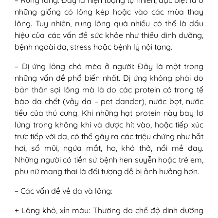
– Rụng lông: Đây là hiện tượng tự nhiên, đặc biệt là ở
những giống có lông kép hoặc vào các mùa thay
lông. Tuy nhiên, rụng lông quá nhiều có thể là dấu
hiệu của các vấn đề sức khỏe như thiếu dinh dưỡng,
bệnh ngoài da, stress hoặc bệnh lý nội tạng.
– Dị ứng lông chó mèo ở người: Đây là một trong
những vấn đề phổ biến nhất. Dị ứng không phải do
bản thân sợi lông mà là do các protein có trong tế
bào da chết (vảy da – pet dander), nước bọt, nước
tiểu của thú cưng. Khi những hạt protein này bay lơ
lửng trong không khí và được hít vào, hoặc tiếp xúc
trực tiếp với da, có thể gây ra các triệu chứng như hắt
hơi, sổ mũi, ngứa mắt, ho, khó thở, nổi mề đay.
Những người có tiền sử bệnh hen suyễn hoặc trẻ em,
phụ nữ mang thai là đối tượng dễ bị ảnh hưởng hơn.
– Các vấn đề về da và lông:
+ Lông khô, xỉn màu: Thường do chế độ dinh dưỡng