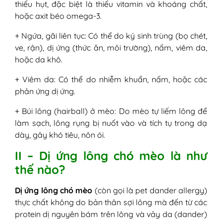
thiếu hụt, đặc biệt là thiếu vitamin và khoáng chất,
hoặc axit béo omega-3.
+ Ngứa, gãi liên tục: Có thể do ký sinh trùng (bọ chét,
ve, rận), dị ứng (thức ăn, môi trường), nấm, viêm da,
hoặc da khô.
+ Viêm da: Có thể do nhiễm khuẩn, nấm, hoặc các
phản ứng dị ứng.
+ Búi lông (hairball) ở mèo: Do mèo tự liếm lông để
làm sạch, lông rụng bị nuốt vào và tích tụ trong dạ
dày, gây khó tiêu, nôn ói.
II – Dị ứng lông chó mèo là như
thế nào?
Dị ứng lông chó mèo
(còn gọi là pet dander allergy)
thực chất không do bản thân sợi lông mà đến từ các
protein dị nguyên bám trên lông và vảy da (dander)