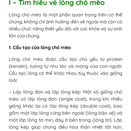
I – Tìm hiểu về lông chó mèo
mạn tính
6. Người làm nghề phải tiếp xúc thú
Lông chó mèo là một phần quan trọng trên cơ thể
cưng hằng ngày
chúng, không chỉ ảnh hưởng đến vẻ ngoài mà còn có
7. Phụ nữ mang thai có tiền sử dị ứng
nhiều chức năng thiết yếu đối với sức khỏe và sự sinh
IV - Dấu hiệu dị ứng lông chó mèo
tồn của chúng.
1. Triệu chứng đường hô hấp
2. Triệu chứng trên mắt
1. Cấu tạo của lông chó mèo
3. Triệu chứng trên da
4. Các triệu chứng ít gặp hơn hoặc
Lông chó mèo được cấu tạo chủ yếu từ protein
nghiêm trọng
(keratin), tương tự như tóc và móng của con người.
5. Triệu chứng ở trẻ sơ sinh và trẻ nhỏ
Cấu tạo lông có thể khác nhau tùy thuộc vào giống
V - Dị ứng lông mèo, lông chó nên làm gì?
loài:
VI - Dị ứng lông mèo, lông chó có chữa
– Lớp lông đơn và lớp lông kép: Một số giống chó
được không?
mèo có lớp lông đơn (single coat), trong khi nhiều
1. Tránh tiếp xúc với chất gây dị ứng
giống khác lại có lớp lông kép (double coat), bao
2. Sử dụng thuốc điều trị triệu chứng
gồm một lớp lông cứng bên ngoài (lông bảo vệ) và
3. Liệu pháp miễn dịch
một lớp lông tơ mịn, dày ở bên trong (lông tơ). Lớp
(Immunotherapy)
lông kép giúp chúng điều hòa thân nhiệt tốt hơn,
4. Thay đổi lối sống