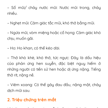
– Sổ mũi/ chảy nước mũi: Nước mũi trong, chảy
nhiều.
– Nghẹt mũi: Cảm giác tắc mũi, khó thở bằng mũi.
– Ngứa mũi, vòm miệng hoặc cổ họng: Cảm giác khó
chịu, muốn gãi.
– Ho: Ho khan, có thể kéo dài.
– Thở khò khè, khó thở, tức ngực: Đây là dấu hiệu
của phản ứng hen suyễn, đặc biệt nguy hiểm ở
những người có tiền sử hen hoặc dị ứng nặng. Tiếng
thở rít, nặng nề.
– Viêm xoang: Có thể gây đau đầu, nặng mặt, chảy
dịch mũi sau.
2. Triệu chứng trên mắt