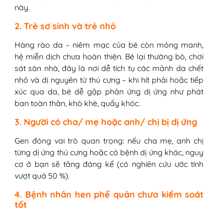
này.
2. Trẻ sơ sinh và trẻ nhỏ
Hàng rào da – niêm mạc của bé còn mỏng manh,
hệ miễn dịch chưa hoàn thiện. Bé lại thường bò, chơi
sát sàn nhà, đây là nơi dễ tích tụ các mảnh da chết
nhỏ và dị nguyên từ thú cưng – khi hít phải hoặc tiếp
xúc qua da, bé dễ gặp phản ứng dị ứng như phát
ban toàn thân, khò khè, quấy khóc.
3. Người có cha/ mẹ hoặc anh/ chị bị dị ứng
Gen đóng vai trò quan trọng: nếu cha mẹ, anh chị
từng dị ứng thú cưng hoặc có bệnh dị ứng khác, nguy
cơ ở bạn sẽ tăng đáng kể (có nghiên cứu ước tính
vượt quá 50 %).
4. Bệnh nhân hen phế quản chưa kiểm soát
tốt