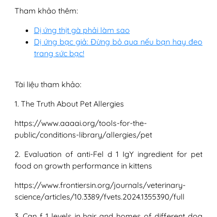
Tham khảo thêm:
Dị ứng thịt gà phải làm sao
Dị ứng bạc giả: Đừng bỏ qua nếu bạn hay đeo
trang sức bạc!
Tài liệu tham khảo:
1. The Truth About Pet Allergies
https://www.aaaai.org/tools-for-the-
public/conditions-library/allergies/pet
2. Evaluation of anti-Fel d 1 IgY ingredient for pet
food on growth performance in kittens
https://www.frontiersin.org/journals/veterinary-
science/articles/10.3389/fvets.2024.1355390/full
3. Can f 1 levels in hair and homes of different dog