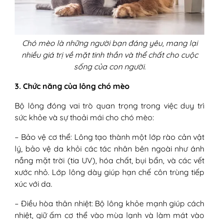
Chó mèo là những người bạn đáng yêu, mang lại
nhiều giá trị về mặt tinh thần và thể chất cho cuộc
sống của con người.
3. Chức năng của lông chó mèo
Bộ lông đóng vai trò quan trọng trong việc duy trì
sức khỏe và sự thoải mái cho chó mèo:
– Bảo vệ cơ thể: Lông tạo thành một lớp rào cản vật
lý, bảo vệ da khỏi các tác nhân bên ngoài như ánh
nắng mặt trời (tia UV), hóa chất, bụi bẩn, và các vết
xước nhỏ. Lớp lông dày giúp hạn chế côn trùng tiếp
xúc với da.
– Điều hòa thân nhiệt: Bộ lông khỏe mạnh giúp cách
nhiệt, giữ ấm cơ thể vào mùa lạnh và làm mát vào