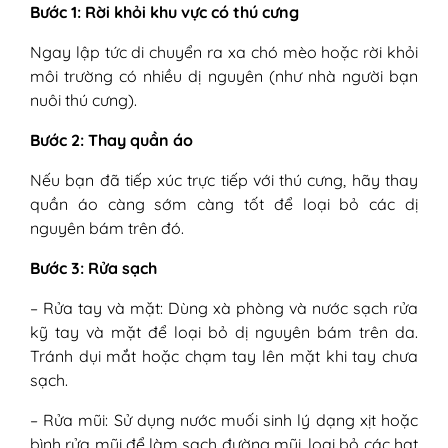
Bước 1: Rời khỏi khu vực có thú cưng
Ngay lập tức di chuyển ra xa chó mèo hoặc rời khỏi
môi trường có nhiều dị nguyên (như nhà người bạn
nuôi thú cưng).
Bước 2: Thay quần áo
Nếu bạn đã tiếp xúc trực tiếp với thú cưng, hãy thay
quần áo càng sớm càng tốt để loại bỏ các dị
nguyên bám trên đó.
Bước 3: Rửa sạch
– Rửa tay và mặt: Dùng xà phòng và nước sạch rửa
kỹ tay và mặt để loại bỏ dị nguyên bám trên da.
Tránh dụi mắt hoặc chạm tay lên mặt khi tay chưa
sạch.
– Rửa mũi: Sử dụng nước muối sinh lý dạng xịt hoặc
bình rửa mũi để làm sạch đường mũi, loại bỏ các hạt