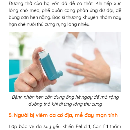
Đường thở của họ vốn đã dễ co thắt. Khi tiếp xúc
lông chó mèo, phế quản càng phản ứng dữ dội, dễ
bùng cơn hen nặng. Bác sĩ thường khuyên nhóm này
hạn chế nuôi thú cưng rụng lông nhiều.
Bệnh nhân hen cần dùng ống hít ngay để mở rộng
đường thở khi dị ứng lông thú cưng
5. Người bị viêm da cơ địa, mề đay mạn tính
Lớp bảo vệ da suy yếu khiến Fel d 1, Can f 1 thấm