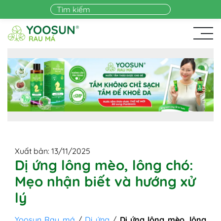
Skip to main content
Xuất bản: 13/11/2025
Dị ứng lông mèo, lông chó:
Mẹo nhận biết và hướng xử
lý
Yoosun Rau má
/
Dị ứng
/
Dị ứng lông mèo, lông