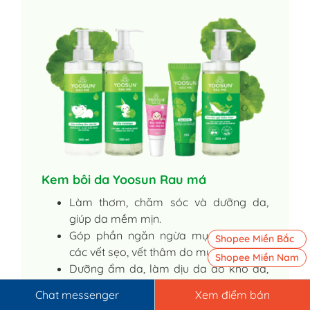
Kem bôi da Yoosun Rau má
Làm thơm, chăm sóc và dưỡng da,
giúp da mềm mịn.
Góp phần ngăn ngừa mụn. Làm mờ
Shopee Miền Bắc
các vết sẹo, vết thâm do mụn.
Shopee Miền Nam
Dưỡng ẩm da, làm dịu da do khô da,
mát da khi bị ngứa. Dùng được cho cả
Chat messenger
Xem điểm bán
trẻ sơ sinh và trẻ nhỏ, bao gồm cả vết