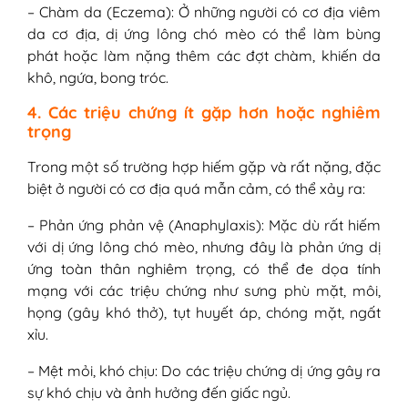
– Chàm da (Eczema): Ở những người có cơ địa viêm
da cơ địa, dị ứng lông chó mèo có thể làm bùng
phát hoặc làm nặng thêm các đợt chàm, khiến da
khô, ngứa, bong tróc.
4. Các triệu chứng ít gặp hơn hoặc nghiêm
trọng
Trong một số trường hợp hiếm gặp và rất nặng, đặc
biệt ở người có cơ địa quá mẫn cảm, có thể xảy ra:
– Phản ứng phản vệ (Anaphylaxis): Mặc dù rất hiếm
với dị ứng lông chó mèo, nhưng đây là phản ứng dị
ứng toàn thân nghiêm trọng, có thể đe dọa tính
mạng với các triệu chứng như sưng phù mặt, môi,
họng (gây khó thở), tụt huyết áp, chóng mặt, ngất
xỉu.
– Mệt mỏi, khó chịu: Do các triệu chứng dị ứng gây ra
sự khó chịu và ảnh hưởng đến giấc ngủ.