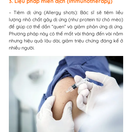
3. Liệu pháp miễn dịch (Immunotherapy)
– Tiêm dị ứng (Allergy shots): Bác sĩ sẽ tiêm liều
lượng nhỏ chất gây dị ứng (như protein từ chó mèo)
để giúp cơ thể dần “quen” và giảm phản ứng dị ứng.
Phương pháp này có thể mất vài tháng đến vài năm
nhưng hiệu quả lâu dài, giảm triệu chứng đáng kể ở
nhiều người.