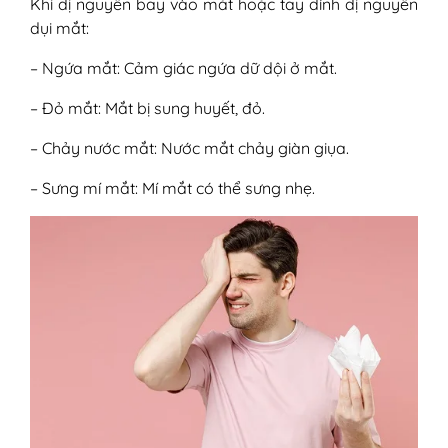
Khi dị nguyên bay vào mắt hoặc tay dính dị nguyên
dụi mắt:
– Ngứa mắt: Cảm giác ngứa dữ dội ở mắt.
– Đỏ mắt: Mắt bị sung huyết, đỏ.
– Chảy nước mắt: Nước mắt chảy giàn giụa.
– Sưng mí mắt: Mí mắt có thể sưng nhẹ.