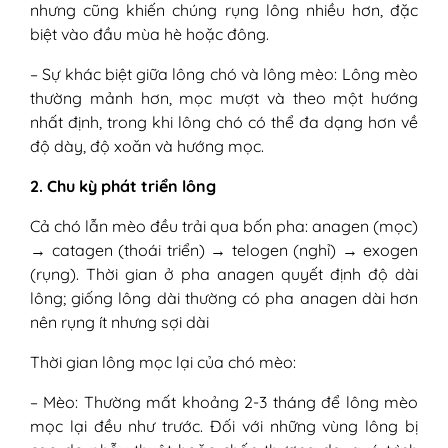
nhưng cũng khiến chúng rụng lông nhiều hơn, đặc
biệt vào đầu mùa hè hoặc đông.
– Sự khác biệt giữa lông chó và lông mèo: Lông mèo
thường mảnh hơn, mọc mượt và theo một hướng
nhất định, trong khi lông chó có thể đa dạng hơn về
độ dày, độ xoăn và hướng mọc.
2. Chu kỳ phát triển lông
Cả chó lẫn mèo đều trải qua bốn pha: anagen (mọc)
→ catagen (thoái triển) → telogen (nghỉ) → exogen
(rụng). Thời gian ở pha anagen quyết định độ dài
lông; giống lông dài thường có pha anagen dài hơn
nên rụng ít nhưng sợi dài
Thời gian lông mọc lại của chó mèo:
– Mèo: Thường mất khoảng 2-3 tháng để lông mèo
mọc lại đều như trước. Đối với những vùng lông bị