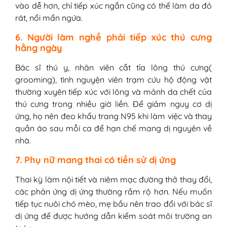
vào dễ hơn, chỉ tiếp xúc ngắn cũng có thể làm da đỏ
rát, nổi mẩn ngứa.
6. Người làm nghề phải tiếp xúc thú cưng
hằng ngày
Bác sĩ thú y, nhân viên cắt tỉa lông thú cưng(
grooming), tình nguyện viên trạm cứu hộ động vật
thường xuyên tiếp xúc với lông và mảnh da chết của
thú cưng trong nhiều giờ liền. Để giảm nguy cơ dị
ứng, họ nên đeo khẩu trang N95 khi làm việc và thay
quần áo sau mỗi ca để hạn chế mang dị nguyên về
nhà.
7. Phụ nữ mang thai có tiền sử dị ứng
Thai kỳ làm nội tiết và niêm mạc đường thở thay đổi,
các phản ứng dị ứng thường rầm rộ hơn. Nếu muốn
tiếp tục nuôi chó mèo, mẹ bầu nên trao đổi với bác sĩ
dị ứng để được hướng dẫn kiểm soát môi trường an