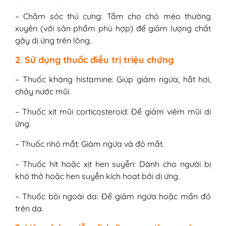
– Chăm sóc thú cưng: Tắm cho chó mèo thường
xuyên (với sản phẩm phù hợp) để giảm lượng chất
gây dị ứng trên lông.
2. Sử dụng thuốc điều trị triệu chứng
– Thuốc kháng histamine: Giúp giảm ngứa, hắt hơi,
chảy nước mũi.
– Thuốc xịt mũi corticosteroid: Để giảm viêm mũi dị
ứng.
– Thuốc nhỏ mắt: Giảm ngứa và đỏ mắt.
– Thuốc hít hoặc xịt hen suyễn: Dành cho người bị
khó thở hoặc hen suyễn kích hoạt bởi dị ứng.
– Thuốc bôi ngoài da: Để giảm ngứa hoặc mẩn đỏ
trên da.