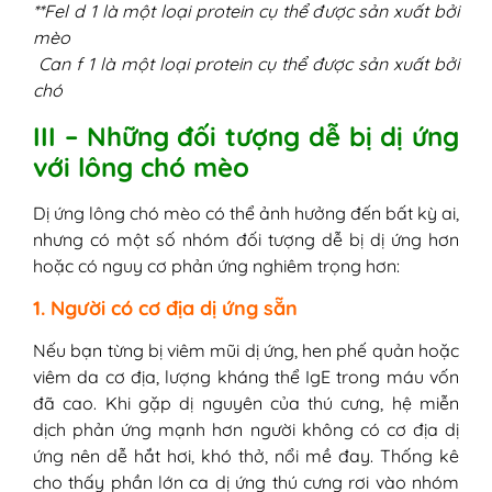
**Fel d 1 là một loại protein cụ thể được sản xuất bởi
mèo
Can f 1 là một loại protein cụ thể được sản xuất bởi
chó
III – Những đối tượng dễ bị dị ứng
với lông chó mèo
Dị ứng lông chó mèo có thể ảnh hưởng đến bất kỳ ai,
nhưng có một số nhóm đối tượng dễ bị dị ứng hơn
hoặc có nguy cơ phản ứng nghiêm trọng hơn:
1. Người có cơ địa dị ứng sẵn
Nếu bạn từng bị viêm mũi dị ứng, hen phế quản hoặc
viêm da cơ địa, lượng kháng thể IgE trong máu vốn
đã cao. Khi gặp dị nguyên của thú cưng, hệ miễn
dịch phản ứng mạnh hơn người không có cơ địa dị
ứng nên dễ hắt hơi, khó thở, nổi mề đay. Thống kê
cho thấy phần lớn ca dị ứng thú cưng rơi vào nhóm