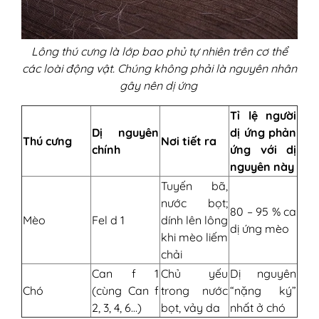
Lông thú cưng là lớp bao phủ tự nhiên trên cơ thể
các loài động vật. Chúng không phải là nguyên nhân
gây nên dị ứng
Tỉ lệ người
Dị nguyên
dị ứng phản
Thú cưng
Nơi tiết ra
chính
ứng với dị
nguyên này
Tuyến bã,
nước bọt;
80 – 95 % ca
Mèo
Fel d 1
dính lên lông
dị ứng mèo
khi mèo liếm
chải
Can f 1
Chủ yếu
Dị nguyên
Chó
(cùng Can f
trong nước
“nặng ký”
2, 3, 4, 6…)
bọt, vảy da
nhất ở chó