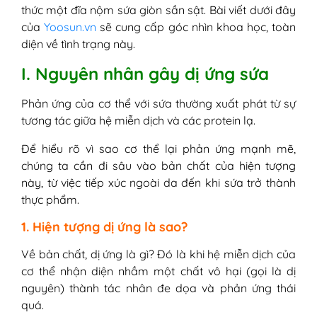
2. Sơ cứu tại chỗ khi sứa đốt
thức một đĩa nộm sứa giòn sần sật. Bài viết dưới đây
3. Phương pháp y khoa xử lý tình
của
Yoosun.vn
sẽ cung cấp góc nhìn khoa học, toàn
trạng
diện về tình trạng này.
IV. Bí quyết phòng ngừa dị ứng với sứa
I. Nguyên nhân gây dị ứng sứa
biển
1. Tìm hiểu ăn sứa biển có bị dị ứng
Phản ứng của cơ thể với sứa thường xuất phát từ sự
không?
tương tác giữa hệ miễn dịch và các protein lạ.
2. Ăn sứa đỏ có bị dị ứng không?
V. Giải đáp thêm về tình trạng dị ứng sứa
Để hiểu rõ vì sao cơ thể lại phản ứng mạnh mẽ,
1. Xử lý nhanh dị ứng nộm sứa
chúng ta cần đi sâu vào bản chất của hiện tượng
2. Cơ địa nhạy cảm dị ứng sứa đỏ
này, từ việc tiếp xúc ngoài da đến khi sứa trở thành
cần kiêng gì?
thực phẩm.
3. Thời gian phục hồi dị ứng là bao
1. Hiện tượng dị ứng là sao?
lâu?
Về bản chất, dị ứng là gì? Đó là khi hệ miễn dịch của
cơ thể nhận diện nhầm một chất vô hại (gọi là dị
nguyên) thành tác nhân đe dọa và phản ứng thái
quá.