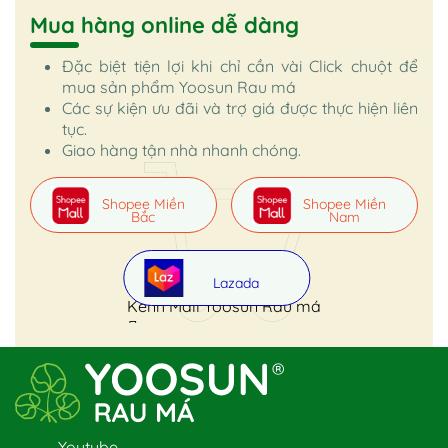
Mua hàng online dễ dàng
Đặc biệt tiện lợi khi chỉ cần vài Click chuột để
mua sản phẩm Yoosun Rau má
Các sự kiện ưu đãi và trợ giá được thực hiện liên
tục.
Giao hàng tận nhà nhanh chóng.
Shopee Miền
Shopee Miền
Bắc
Nam
Lazada
Kênh Mall Yoosun Rau má
Youtube