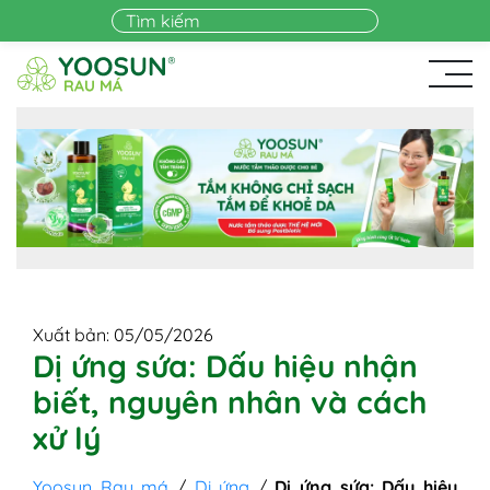
Skip to main content
Xuất bản: 05/05/2026
Dị ứng sứa: Dấu hiệu nhận
biết, nguyên nhân và cách
xử lý
Yoosun Rau má
/
Dị ứng
/
Dị ứng sứa: Dấu hiệu