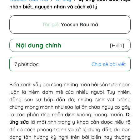
nhận biết, nguyên nhân và cách xử lý
Tác giả:
Yoosun Rau má
Nội dung chính
[Hiện]
I. Nguyên nhân gây dị ứng sứa
7 phút đọc
Chia sẻ bài viết
1. Hiện tượng dị ứng là sao?
2. Nguy cơ dị ứng sứa khi tắm biển
3. Thực hư ăn sứa có dị ứng không?
Biển xanh vẫy gọi cùng những món hải sản tươi ngon
II. Các dấu hiệu dị ứng sứa dễ nhận biết
luôn là niềm đam mê của nhiều người. Tuy nhiên,
1. Triệu chứng dị ứng khi ăn sứa
đằng sau sự hấp dẫn đó, những sinh vật tưởng
2. Biểu hiện ngoài da khi bị dị ứng sứa
chừng mong manh như sứa lại ẩn chứa nguy cơ gây
biển
ra các phản ứng miễn dịch không mong muốn.
Dị
III. Hướng dẫn cách chữa dị ứng sứa biển
ứng sứa
là một tình trạng y khoa cần được hiểu rõ
1. Mẹo sơ cứu nhanh khi ăn sứa bị dị
để có cách phòng tránh và xử lý đúng đắn, dù bạn
ứng
đang tận hưởng kỳ nghỉ trên bãi biển hay thưởng