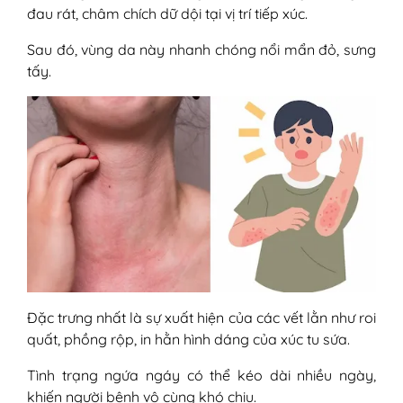
đau rát, châm chích dữ dội tại vị trí tiếp xúc.
Sau đó, vùng da này nhanh chóng nổi mẩn đỏ, sưng
tấy.
Đặc trưng nhất là sự xuất hiện của các vết lằn như roi
quất, phồng rộp, in hằn hình dáng của xúc tu sứa.
Tình trạng ngứa ngáy có thể kéo dài nhiều ngày,
khiến người bệnh vô cùng khó chịu.