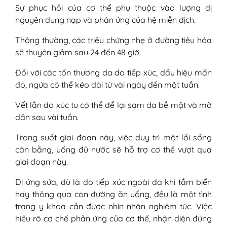
Sự phục hồi của cơ thể phụ thuộc vào lượng dị
nguyên dung nạp và phản ứng của hệ miễn dịch.
Thông thường, các triệu chứng nhẹ ở đường tiêu hóa
sẽ thuyên giảm sau 24 đến 48 giờ.
Đối với các tổn thương da do tiếp xúc, dấu hiệu mẩn
đỏ, ngứa có thể kéo dài từ vài ngày đến một tuần.
Vết lằn do xúc tu có thể để lại sạm da bề mặt và mờ
dần sau vài tuần.
Trong suốt giai đoạn này, việc duy trì một lối sống
cân bằng, uống đủ nước sẽ hỗ trợ cơ thể vượt qua
giai đoạn này.
Dị ứng sứa, dù là do tiếp xúc ngoài da khi tắm biển
hay thông qua con đường ăn uống, đều là một tình
trạng y khoa cần được nhìn nhận nghiêm túc. Việc
hiểu rõ cơ chế phản ứng của cơ thể, nhận diện đúng