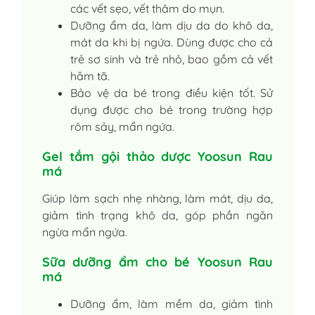
các vết sẹo, vết thâm do mụn.
Dưỡng ẩm da, làm dịu da do khô da,
mát da khi bị ngứa. Dùng được cho cả
trẻ sơ sinh và trẻ nhỏ, bao gồm cả vết
hăm tã.
Bảo vệ da bé trong điều kiện tốt. Sử
dụng được cho bé trong trường hợp
rôm sảy, mẩn ngứa.
Gel tắm gội thảo dược Yoosun Rau
má
Giúp làm sạch nhẹ nhàng, làm mát, dịu da,
giảm tình trạng khô da, góp phần ngăn
ngừa mẩn ngứa.
Sữa dưỡng ẩm cho bé Yoosun Rau
má
Dưỡng ẩm, làm mềm da, giảm tình