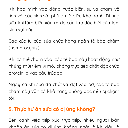
Khi hòa mình vào dòng nước biển, sự va chạm vô
tình với các sinh vật phù du là điều khó tránh. Dị ứng
sứa khi tắm biển xảy ra do cấu tạo đặc biệt của loài
sinh vật này.
Các xúc tu của sứa chứa hàng ngàn tế bào châm
(nematocysts).
Khi cơ thể chạm vào, các tế bào này hoạt động như
những mũi tiêm vi mô, phóng trực tiếp chất độc chứa
protein lạ vào cấu trúc da.
Ngay cả khi sứa đã chết và dạt vào bờ, các tế bào
châm này vẫn có khả năng phóng độc nếu bị chạm
tới.
3. Thực hư ăn sứa có dị ứng không?
Bên cạnh việc tiếp xúc trực tiếp, nhiều người băn
khoăn ăn sứa có dị ứng không, nhất là khi đây là