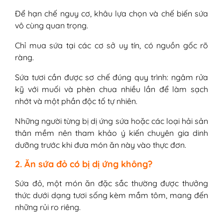
Để hạn chế nguy cơ, khâu lựa chọn và chế biến sứa
vô cùng quan trọng.
Chỉ mua sứa tại các cơ sở uy tín, có nguồn gốc rõ
ràng.
Sứa tươi cần được sơ chế đúng quy trình: ngâm rửa
kỹ với muối và phèn chua nhiều lần để làm sạch
nhớt và một phần độc tố tự nhiên.
Những người từng bị dị ứng sứa hoặc các loại hải sản
thân mềm nên tham khảo ý kiến chuyên gia dinh
dưỡng trước khi đưa món ăn này vào thực đơn.
2. Ăn sứa đỏ có bị dị ứng không?
Sứa đỏ, một món ăn đặc sắc thường được thưởng
thức dưới dạng tươi sống kèm mắm tôm, mang đến
những rủi ro riêng.