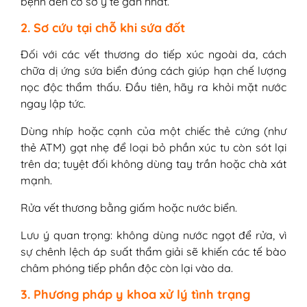
bệnh đến cơ sở y tế gần nhất.
2. Sơ cứu tại chỗ khi sứa đốt
Đối với các vết thương do tiếp xúc ngoài da, cách
chữa dị ứng sứa biển đúng cách giúp hạn chế lượng
nọc độc thẩm thấu. Đầu tiên, hãy ra khỏi mặt nước
ngay lập tức.
Dùng nhíp hoặc cạnh của một chiếc thẻ cứng (như
thẻ ATM) gạt nhẹ để loại bỏ phần xúc tu còn sót lại
trên da; tuyệt đối không dùng tay trần hoặc chà xát
mạnh.
Rửa vết thương bằng giấm hoặc nước biển.
Lưu ý quan trọng: không dùng nước ngọt để rửa, vì
sự chênh lệch áp suất thẩm giải sẽ khiến các tế bào
châm phóng tiếp phần độc còn lại vào da.
3. Phương pháp y khoa xử lý tình trạng