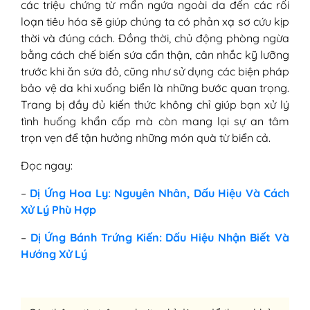
các triệu chứng từ mẩn ngứa ngoài da đến các rối
loạn tiêu hóa sẽ giúp chúng ta có phản xạ sơ cứu kịp
thời và đúng cách. Đồng thời, chủ động phòng ngừa
bằng cách chế biến sứa cẩn thận, cân nhắc kỹ lưỡng
trước khi ăn sứa đỏ, cũng như sử dụng các biện pháp
bảo vệ da khi xuống biển là những bước quan trọng.
Trang bị đầy đủ kiến thức không chỉ giúp bạn xử lý
tình huống khẩn cấp mà còn mang lại sự an tâm
trọn vẹn để tận hưởng những món quà từ biển cả.
Đọc ngay:
–
Dị Ứng Hoa Ly: Nguyên Nhân, Dấu Hiệu Và Cách
Xử Lý Phù Hợp
–
Dị Ứng Bánh Trứng Kiến: Dấu Hiệu Nhận Biết Và
Hướng Xử Lý