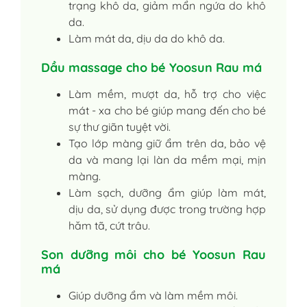
trạng khô da, giảm mẩn ngứa do khô
da.
Làm mát da, dịu da do khô da.
Dầu massage cho bé Yoosun Rau má
Làm mềm, mượt da, hỗ trợ cho việc
mát - xa cho bé giúp mang đến cho bé
sự thư giãn tuyệt vời.
Tạo lớp màng giữ ẩm trên da, bảo vệ
da và mang lại làn da mềm mại, mịn
màng.
Làm sạch, dưỡng ẩm giúp làm mát,
dịu da, sử dụng được trong trường hợp
hăm tã, cứt trâu.
Son dưỡng môi cho bé Yoosun Rau
má
Giúp dưỡng ẩm và làm mềm môi.