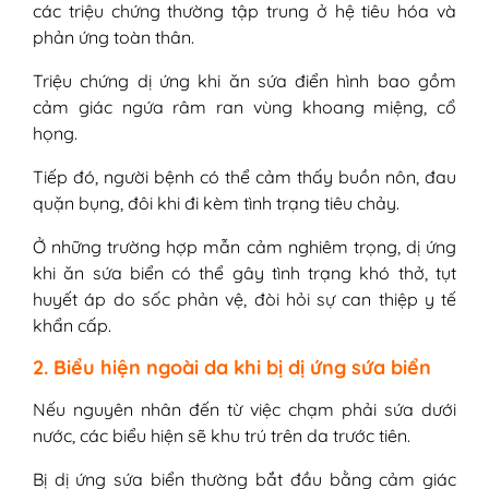
các triệu chứng thường tập trung ở hệ tiêu hóa và
phản ứng toàn thân.
Triệu chứng dị ứng khi ăn sứa điển hình bao gồm
cảm giác ngứa râm ran vùng khoang miệng, cổ
họng.
Tiếp đó, người bệnh có thể cảm thấy buồn nôn, đau
quặn bụng, đôi khi đi kèm tình trạng tiêu chảy.
Ở những trường hợp mẫn cảm nghiêm trọng, dị ứng
khi ăn sứa biển có thể gây tình trạng khó thở, tụt
huyết áp do sốc phản vệ, đòi hỏi sự can thiệp y tế
khẩn cấp.
2. Biểu hiện ngoài da khi bị dị ứng sứa biển
Nếu nguyên nhân đến từ việc chạm phải sứa dưới
nước, các biểu hiện sẽ khu trú trên da trước tiên.
Bị dị ứng sứa biển thường bắt đầu bằng cảm giác