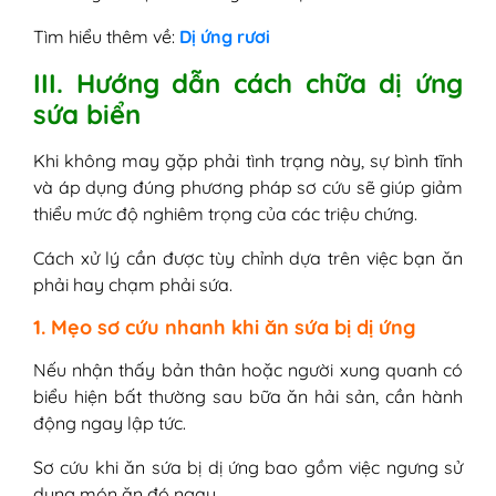
Tìm hiểu thêm về:
Dị ứng rươi
III. Hướng dẫn cách chữa dị ứng
sứa biển
Khi không may gặp phải tình trạng này, sự bình tĩnh
và áp dụng đúng phương pháp sơ cứu sẽ giúp giảm
thiểu mức độ nghiêm trọng của các triệu chứng.
Cách xử lý cần được tùy chỉnh dựa trên việc bạn ăn
phải hay chạm phải sứa.
1. Mẹo sơ cứu nhanh khi ăn sứa bị dị ứng
Nếu nhận thấy bản thân hoặc người xung quanh có
biểu hiện bất thường sau bữa ăn hải sản, cần hành
động ngay lập tức.
Sơ cứu khi ăn sứa bị dị ứng bao gồm việc ngưng sử
dụng món ăn đó ngay.