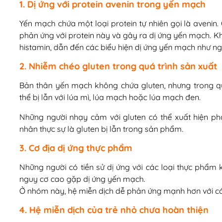
1. Dị ứng với protein avenin trong yến mạch
Yến mạch chứa một loại protein tự nhiên gọi là avenin.
phản ứng với protein này và gây ra dị ứng yến mạch. Khi
histamin, dẫn đến các biểu hiện dị ứng yến mạch như ng
2. Nhiễm chéo gluten trong quá trình sản xuất
Bản thân yến mạch không chứa gluten, nhưng trong qu
thể bị lẫn với lúa mì, lúa mạch hoặc lúa mạch đen.
Những người nhạy cảm với gluten có thể xuất hiện p
nhân thực sự là gluten bị lẫn trong sản phẩm.
3. Cơ địa dị ứng thực phẩm
Những người có tiền sử dị ứng với các loại thực phẩm 
nguy cơ cao gặp dị ứng yến mạch.
Ở nhóm này, hệ miễn dịch dễ phản ứng mạnh hơn với cá
4. Hệ miễn dịch của trẻ nhỏ chưa hoàn thiện