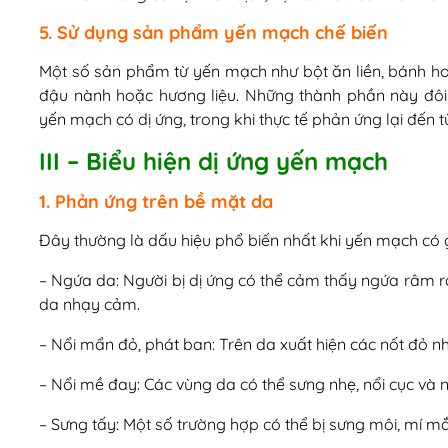
5. Sử dụng sản phẩm yến mạch chế biến
Một số sản phẩm từ yến mạch như bột ăn liền, bánh ho
đậu nành hoặc hương liệu. Những thành phần này đôi 
yến mạch có dị ứng, trong khi thực tế phản ứng lại đến 
III – Biểu hiện dị ứng yến mạch
1. Phản ứng trên bề mặt da
Đây thường là dấu hiệu phổ biến nhất khi yến mạch có 
– Ngứa da: Người bị dị ứng có thể cảm thấy ngứa râm r
da nhạy cảm.
– Nổi mẩn đỏ, phát ban: Trên da xuất hiện các nốt đỏ 
– Nổi mề đay: Các vùng da có thể sưng nhẹ, nổi cục và n
– Sưng tấy: Một số trường hợp có thể bị sưng môi, mí 