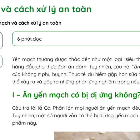
 và cách xử lý an toàn
mạch và cách xử lý an toàn
6 phút đọc
Yến mạch thường được nhắc đến như một loại “siêu thự
hàng đầu cho thực đơn ăn dặm. Tuy nhiên, câu hỏi “
ăn
của không ít phụ huynh. Thực tế, dù hiếm gặp hơn sữa 
thể xảy ra và gây ra những phản ứng nghiêm trọng nếu 
I – Ăn yến mạch có bị dị ứng không
Câu trả lời là Có. Phần lớn mọi người ăn yến mạch đều
Tuy nhiên, một số người vẫn có thể bị dị ứng yến mạch 
phẩm này.