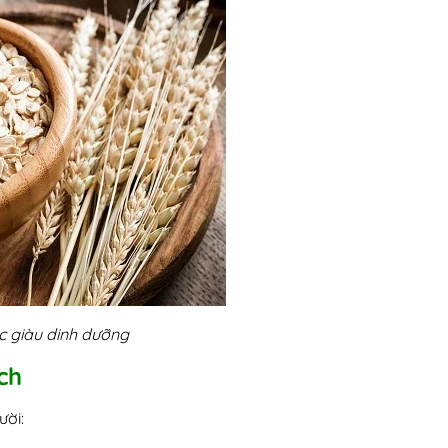
c giàu dinh dưỡng
ch
ười: