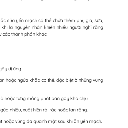
ặc sữa yến mạch có thể chứa thêm phụ gia, sữa,
khi là nguyên nhân khiến nhiều người nghĩ rằng
từ các thành phần khác.
gây dị ứng.
an hoặc ngứa khắp cơ thể, đặc biệt ở những vùng
nhỏ hoặc từng mảng phát ban gây khó chịu.
gứa nhiều, xuất hiện rải rác hoặc lan rộng.
mắt hoặc vùng da quanh mặt sau khi ăn yến mạch.