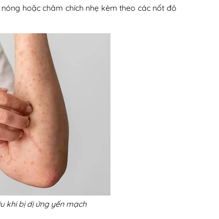
c nóng hoặc châm chích nhẹ kèm theo các nốt đỏ
 khi bị dị ứng yến mạch