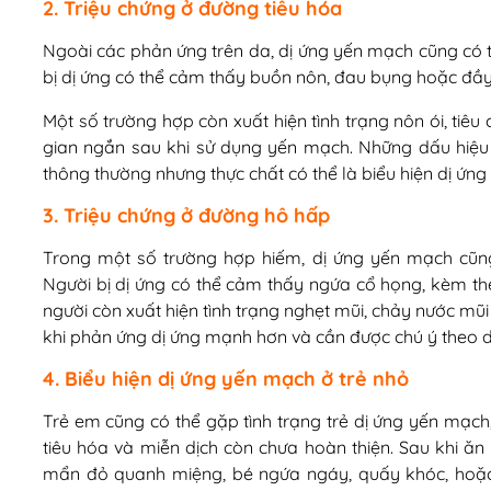
2. Triệu chứng ở đường tiêu hóa
Ngoài các phản ứng trên da, dị ứng yến mạch cũng có t
bị dị ứng có thể cảm thấy buồn nôn, đau bụng hoặc đầy
Một số trường hợp còn xuất hiện tình trạng nôn ói, tiê
gian ngắn sau khi sử dụng yến mạch. Những dấu hiệu n
thông thường nhưng thực chất có thể là biểu hiện dị ứn
3. Triệu chứng ở đường hô hấp
Trong một số trường hợp hiếm, dị ứng yến mạch cũn
Người bị dị ứng có thể cảm thấy ngứa cổ họng, kèm th
người còn xuất hiện tình trạng nghẹt mũi, chảy nước mũ
khi phản ứng dị ứng mạnh hơn và cần được chú ý theo d
4. Biểu hiện dị ứng yến mạch ở trẻ nhỏ
Trẻ em cũng có thể gặp tình trạng trẻ dị ứng yến mạch
tiêu hóa và miễn dịch còn chưa hoàn thiện. Sau khi ăn
mẩn đỏ quanh miệng, bé ngứa ngáy, quấy khóc, hoặc 