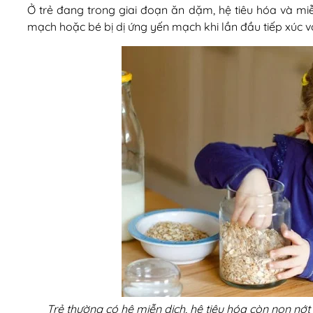
Ở trẻ đang trong giai đoạn ăn dặm, hệ tiêu hóa và miễn
mạch hoặc bé bị dị ứng yến mạch khi lần đầu tiếp xúc v
Trẻ thường có hệ miễn dịch, hệ tiêu hóa còn non nớ