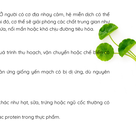
 Ở người có cơ địa nhạy cảm, hệ miễn dịch có thể
 đó, cơ thể sẽ giải phóng các chất trung gian như
ứa, nổi mẩn hoặc khó chịu đường tiêu hóa.
á trình thu hoạch, vận chuyển hoặc chế biến có
hản ứng giống yến mạch có bị dị ứng, dù nguyên
khác như hạt, sữa, trứng hoặc ngũ cốc thường có
c protein trong thực phẩm.