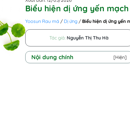
Xuất bản: 12/03/2026
Biểu hiện dị ứng yến mạch
Yoosun Rau má
/
Dị ứng
/
Biểu hiện dị ứng yến 
Tác giả:
Nguyễn Thị Thu Hà
Nội dung chính
[Hiện]
I - Ăn yến mạch có bị dị ứng không?
II - Nguyên nhân dị ứng với yến mạch
1. Dị ứng với protein avenin trong
yến mạch
2. Nhiễm chéo gluten trong quá
trình sản xuất
3. Cơ địa dị ứng thực phẩm
4. Hệ miễn dịch của trẻ nhỏ chưa
hoàn thiện