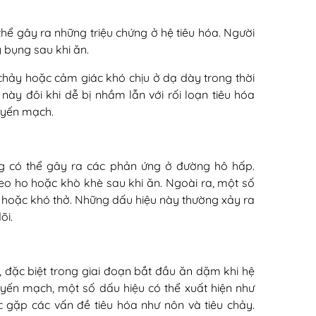
hể gây ra những triệu chứng ở hệ tiêu hóa. Người
 bụng sau khi ăn.
u chảy hoặc cảm giác khó chịu ở dạ dày trong thời
ày đôi khi dễ bị nhầm lẫn với rối loạn tiêu hóa
g yến mạch.
g có thể gây ra các phản ứng ở đường hô hấp.
eo ho hoặc khò khè sau khi ăn. Ngoài ra, một số
i hoặc khó thở. Những dấu hiệu này thường xảy ra
õi.
, đặc biệt trong giai đoạn bắt đầu ăn dặm khi hệ
 yến mạch, một số dấu hiệu có thể xuất hiện như
gặp các vấn đề tiêu hóa như nôn và tiêu chảy.