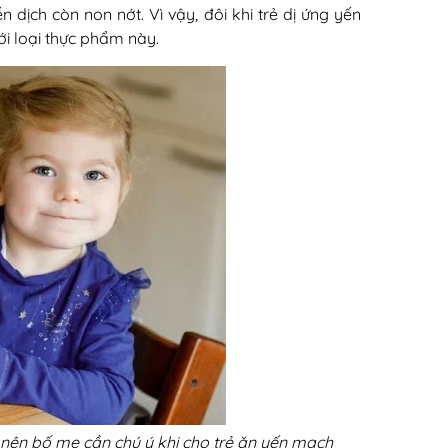
 dịch còn non nớt. Vì vậy, đôi khi trẻ dị ứng yến
ới loại thực phẩm này.
t nên bố mẹ cần chú ý khi cho trẻ ăn yến mạch