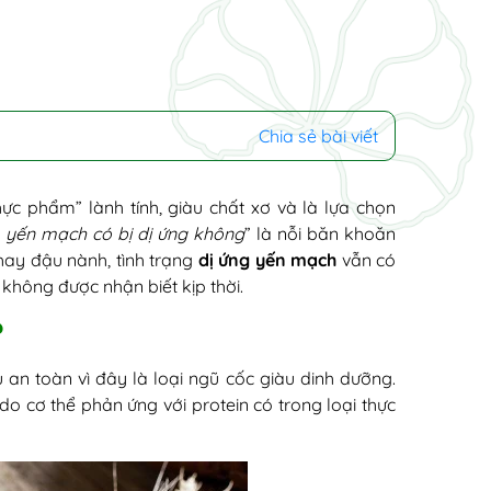
Chia sẻ bài viết
c phẩm” lành tính, giàu chất xơ và là lựa chọn
 yến mạch có bị dị ứng không
” là nỗi băn khoăn
hay đậu nành, tình trạng
dị ứng yến mạch
vẫn có
không được nhận biết kịp thời.
?
 an toàn vì đây là loại ngũ cốc giàu dinh dưỡng.
do cơ thể phản ứng với protein có trong loại thực