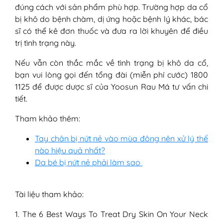
đúng cách với sản phẩm phù hợp. Trường hợp da cổ
bị khô do bệnh chàm, dị ứng hoặc bệnh lý khác, bác
sĩ có thể kê đơn thuốc và đưa ra lời khuyên để điều
trị tình trạng này.
Nếu vẫn còn thắc mắc về tình trạng bị khô da cổ,
bạn vui lòng gọi đến tổng đài (miễn phí cước) 1800
1125 để được dược sĩ của Yoosun Rau Má tư vấn chi
tiết.
Tham khảo thêm:
Tay chân bị nứt nẻ vào mùa đông nên xử lý thế
nào hiệu quả nhất?
Da bé bị nứt nẻ phải làm sao
Tài liệu tham khảo:
1. The 6 Best Ways To Treat Dry Skin On Your Neck