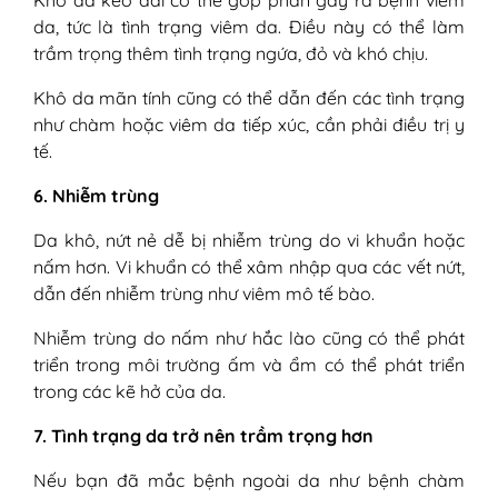
Khô da kéo dài có thể góp phần gây ra bệnh viêm
da, tức là tình trạng viêm da. Điều này có thể làm
trầm trọng thêm tình trạng ngứa, đỏ và khó chịu.
Khô da mãn tính cũng có thể dẫn đến các tình trạng
như chàm hoặc viêm da tiếp xúc, cần phải điều trị y
tế.
6. Nhiễm trùng
Da khô, nứt nẻ dễ bị nhiễm trùng do vi khuẩn hoặc
nấm hơn. Vi khuẩn có thể xâm nhập qua các vết nứt,
dẫn đến nhiễm trùng như viêm mô tế bào.
Nhiễm trùng do nấm như hắc lào cũng có thể phát
triển trong môi trường ấm và ẩm có thể phát triển
trong các kẽ hở của da.
7. Tình trạng da trở nên trầm trọng hơn
Nếu bạn đã mắc bệnh ngoài da như bệnh chàm