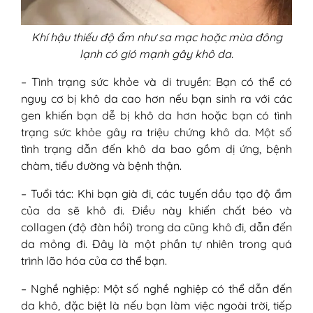
Khí hậu thiếu độ ẩm như sa mạc hoặc mùa đông
lạnh có gió mạnh gây khô da.
– Tình trạng sức khỏe và di truyền: Bạn có thể có
nguy cơ bị khô da cao hơn nếu bạn sinh ra với các
gen khiến bạn dễ bị khô da hơn hoặc bạn có tình
trạng sức khỏe gây ra triệu chứng khô da. Một số
tình trạng dẫn đến khô da bao gồm dị ứng, bệnh
chàm, tiểu đường và bệnh thận.
– Tuổi tác: Khi bạn già đi, các tuyến dầu tạo độ ẩm
của da sẽ khô đi. Điều này khiến chất béo và
collagen (độ đàn hồi) trong da cũng khô đi, dẫn đến
da mỏng đi. Đây là một phần tự nhiên trong quá
trình lão hóa của cơ thể bạn.
– Nghề nghiệp: Một số nghề nghiệp có thể dẫn đến
da khô, đặc biệt là nếu bạn làm việc ngoài trời, tiếp