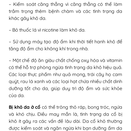
– Kiểm soát căng thẳng vì căng thẳng có thể làm
trầm trọng thêm bệnh chàm và các tình trạng da
khác gây khô da.
– Bỏ thuốc lá vì nicotine làm khô da.
– Sử dụng máy tạo độ ẩm khi thời tiết hanh khô để
tăng độ ẩm cho không khí trong nhà.
– Một chế độ ăn giàu chất chống oxy hóa và vitamin
có thể hỗ trợ phòng ngừa tình trạng da khô hiệu quả.
Các loại thực phẩm như quả mọng, trái cây họ cam
quýt, rau lá xanh và các loại hạt chứa nhiều chất dinh
dưỡng tốt cho da, giúp duy trì độ ẩm và sức khỏe
của da.
Bị khô da ở cổ
có thể trông thô ráp, bong tróc, ngứa
và khó chịu. Điều may mắn là, tình trạng da cổ bị
khô ít gây ra các vấn đề lâu dài. Da cổ khô thường
được kiểm soát và ngăn ngừa khi bạn dưỡng ẩm da