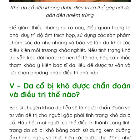
Khô da cổ nếu không được điều trị có thể gây nứt da
dẫn đến nhiễm trùng.
Để giảm thiểu những rủi ro này, điều quan trọng là
phải duy trì độ ẩm thích hợp, sử dụng các sản phẩm
chăm sóc da nhẹ nhàng và bảo vệ làn da khỏi các
điều kiện môi trường khắc nghiệt. Nếu tình trạng khô
da vẫn kéo dài hoặc trở nên tồi tệ hơn, hãy cân nhắc
tham khảo ý kiến ​​bác sĩ da liễu để được tư vấn và
lựa chọn phương pháp điều trị phù hợp.
V – Da cổ bị khô được chẩn đoán
và điều trị thế nào?
Bác sĩ chuyên khoa da liễu sẽ là người chẩn đoán và
tư vấn đề trị cho người gặp phải tình trạng khô da ở
cổ. Hầu hết mọi người có thể điều trị thành công tình
trạng da cổ bị khô bằng cách sử dụng kem dưỡng
ẩm hàng ngày và thực hiện các bước chủ động như