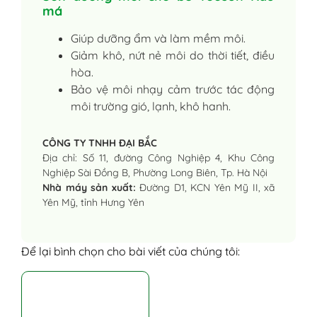
má
Giúp dưỡng ẩm và làm mềm môi.
Giảm khô, nứt nẻ môi do thời tiết, điều
hòa.
Bảo vệ môi nhạy cảm trước tác động
môi trường gió, lạnh, khô hanh.
CÔNG TY TNHH ĐẠI BẮC
Địa chỉ: Số 11, đường Công Nghiệp 4, Khu Công
Nghiệp Sài Đồng B, Phường Long Biên, Tp. Hà Nội
Nhà máy sản xuất:
Đường D1, KCN Yên Mỹ II, xã
Yên Mỹ, tỉnh Hưng Yên
Để lại bình chọn cho bài viết của chúng tôi: