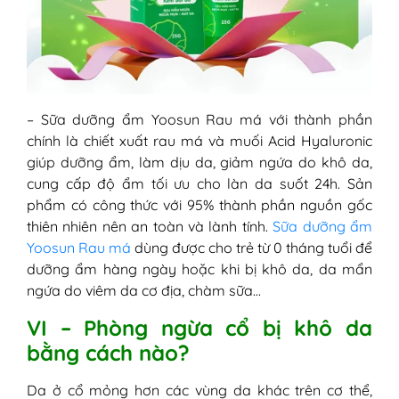
– Sữa dưỡng ẩm Yoosun Rau má với thành phần
chính là chiết xuất rau má và muối Acid Hyaluronic
giúp dưỡng ẩm, làm dịu da, giảm ngứa do khô da,
cung cấp độ ẩm tối ưu cho làn da suốt 24h. Sản
phẩm có công thức với 95% thành phần nguồn gốc
thiên nhiên nên an toàn và lành tính.
Sữa dưỡng ẩm
Yoosun Rau má
dùng được cho trẻ từ 0 tháng tuổi để
dưỡng ẩm hàng ngày hoặc khi bị khô da, da mẩn
ngứa do viêm da cơ địa, chàm sữa…
VI – Phòng ngừa cổ bị khô da
bằng cách nào?
Da ở cổ mỏng hơn các vùng da khác trên cơ thể,