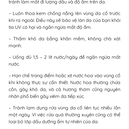
tránh làm mất đi lượng dầu và độ ẩm trên da.
– Luôn thoa kem chống nắng lên vùng da cổ trước
khi ra ngoài. Điều này sẽ bảo vệ làn da của bạn khỏi
tia UV có hại và ngăn ngừa mất độ ẩm.
– Thấm khô da bằng khăn mềm, không chà xát
mạnh.
– Uống đủ 1,5 – 2 lít nước/ngày để ngăn ngừa mất
nước.
– Hạn chế trang điểm hoặc xịt nước hoa vào vùng cổ
khi không thực sự cần thiết. Nước hoa thường chứa
cồn, gây khô da, và cả hương thơm cũng nguyên
nhân phổ biến gây viêm da tiếp xúc.
– Tránh lạm dụng rửa vùng da cổ liên tục nhiều lần
một ngày. Vì việc rửa quá thường xuyên cũng có thể
loại bỏ lớp dầu dưỡng ẩm tự nhiên của da.