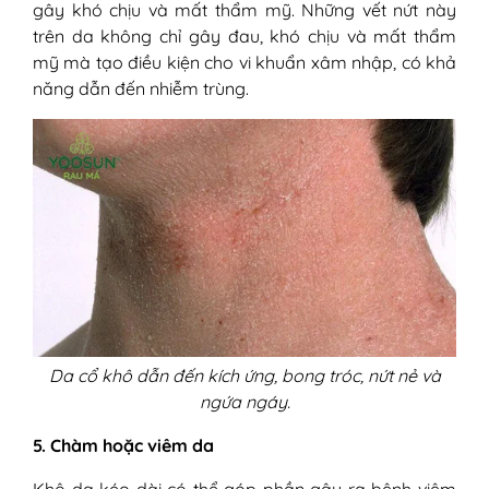
gây khó chịu và mất thẩm mỹ. Những vết nứt này
trên da không chỉ gây đau, khó chịu và mất thẩm
mỹ mà tạo điều kiện cho vi khuẩn xâm nhập, có khả
năng dẫn đến nhiễm trùng.
Da cổ khô dẫn đến kích ứng, bong tróc, nứt nẻ và
ngứa ngáy.
5. Chàm hoặc viêm da