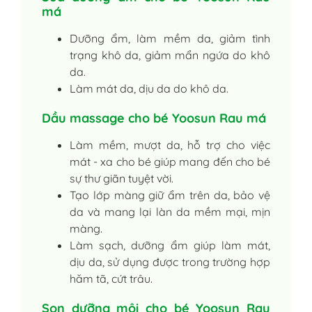
má
Dưỡng ẩm, làm mềm da, giảm tình
trạng khô da, giảm mẩn ngứa do khô
da.
Làm mát da, dịu da do khô da.
Dầu massage cho bé Yoosun Rau má
Làm mềm, mượt da, hỗ trợ cho việc
mát - xa cho bé giúp mang đến cho bé
sự thư giãn tuyệt vời.
Tạo lớp màng giữ ẩm trên da, bảo vệ
da và mang lại làn da mềm mại, mịn
màng.
Làm sạch, dưỡng ẩm giúp làm mát,
dịu da, sử dụng được trong trường hợp
hăm tã, cứt trâu.
Son dưỡng môi cho bé Yoosun Rau