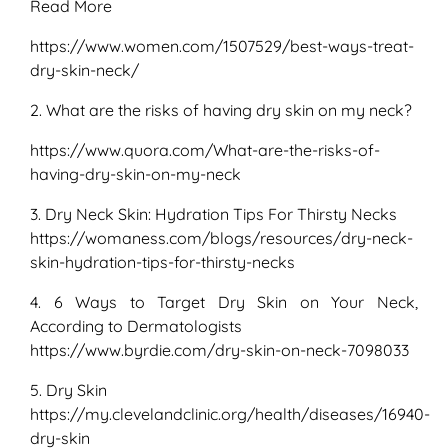
Read More
https://www.women.com/1507529/best-ways-treat-
dry-skin-neck/
2. What are the risks of having dry skin on my neck?
https://www.quora.com/What-are-the-risks-of-
having-dry-skin-on-my-neck
3. Dry Neck Skin: Hydration Tips For Thirsty Necks
https://womaness.com/blogs/resources/dry-neck-
skin-hydration-tips-for-thirsty-necks
4. 6 Ways to Target Dry Skin on Your Neck,
According to Dermatologists
https://www.byrdie.com/dry-skin-on-neck-7098033
5. Dry Skin
https://my.clevelandclinic.org/health/diseases/16940-
dry-skin