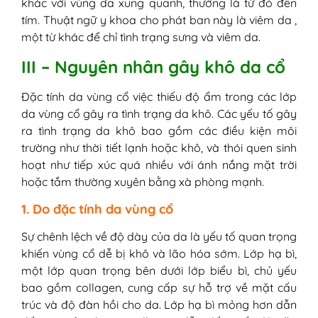
khác với vùng da xung quanh, thường là từ đỏ đến
tím. Thuật ngữ y khoa cho phát ban này là viêm da ,
một từ khác để chỉ tình trạng sưng và viêm da.
III – Nguyên nhân gây khô da cổ
Đặc tính da vùng cổ việc thiếu độ ẩm trong các lớp
da vùng cổ gây ra tình trạng da khô. Các yếu tố gây
ra tình trạng da khô bao gồm các điều kiện môi
trường như thời tiết lạnh hoặc khô, và thói quen sinh
hoạt như tiếp xúc quá nhiều với ánh nắng mặt trời
hoặc tắm thường xuyên bằng xà phòng mạnh.
1. Do đặc tính da vùng cổ
Sự chênh lệch về độ dày của da là yếu tố quan trọng
khiến vùng cổ dễ bị khô và lão hóa sớm. Lớp hạ bì,
một lớp quan trọng bên dưới lớp biểu bì, chủ yếu
bao gồm collagen, cung cấp sự hỗ trợ về mặt cấu
trúc và độ đàn hồi cho da. Lớp hạ bì mỏng hơn dẫn