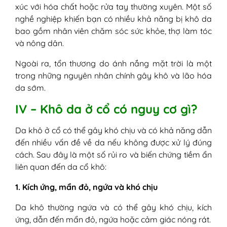
xúc với hóa chất hoặc rửa tay thường xuyên. Một số
nghề nghiệp khiến bạn có nhiều khả năng bị khô da
bao gồm nhân viên chăm sóc sức khỏe, thợ làm tóc
và nông dân.
Ngoài ra, tổn thương do ánh nắng mặt trời là một
trong những nguyên nhân chính gây khô và lão hóa
da sớm.
IV – Khô da ở cổ có nguy cơ gì?
Da khô ở cổ có thể gây khó chịu và có khả năng dẫn
đến nhiều vấn đề về da nếu không được xử lý đúng
cách. Sau đây là một số rủi ro và biến chứng tiềm ẩn
liên quan đến da cổ khô:
1. Kích ứng, mẩn đỏ, ngứa và khó chịu
Da khô thường ngứa và có thể gây khó chịu, kích
ứng, dẫn đến mẩn đỏ, ngứa hoặc cảm giác nóng rát.