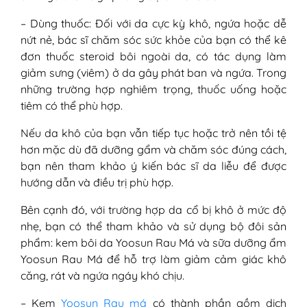
– Dùng thuốc: Đối với da cực kỳ khô, ngứa hoặc dễ
nứt nẻ, bác sĩ chăm sóc sức khỏe của bạn có thể kê
đơn thuốc steroid bôi ngoài da, có tác dụng làm
giảm sưng (viêm) ở da gây phát ban và ngứa. Trong
những trường hợp nghiêm trọng, thuốc uống hoặc
tiêm có thể phù hợp.
Nếu da khô của bạn vẫn tiếp tục hoặc trở nên tồi tệ
hơn mặc dù đã dưỡng gẩm và chăm sóc đúng cách,
bạn nên tham khảo ý kiến ​​bác sĩ da liễu để được
hướng dẫn và điều trị phù hợp.
Bên cạnh đó, với trường hợp da cổ bị khô ở mức độ
nhẹ, bạn có thể tham khảo và sử dụng bộ đôi sản
phẩm: kem bôi da Yoosun Rau Má và sữa dưỡng ẩm
Yoosun Rau Má để hỗ trợ làm giảm cảm giác khô
căng, rát và ngứa ngáy khó chịu.
– Kem
Yoosun Rau má
có thành phần gồm dịch