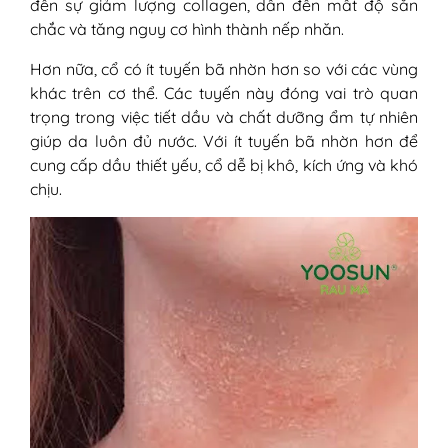
đến sự giảm lượng collagen, dẫn đến mất độ săn
chắc và tăng nguy cơ hình thành nếp nhăn.
Hơn nữa, cổ có ít tuyến bã nhờn hơn so với các vùng
khác trên cơ thể. Các tuyến này đóng vai trò quan
trọng trong việc tiết dầu và chất dưỡng ẩm tự nhiên
giúp da luôn đủ nước. Với ít tuyến bã nhờn hơn để
cung cấp dầu thiết yếu, cổ dễ bị khô, kích ứng và khó
chịu.