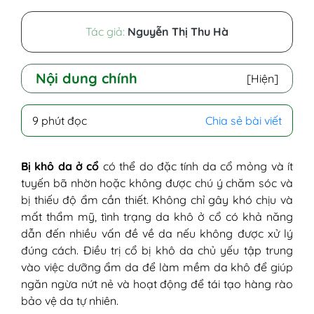
Tác giả:
Nguyễn Thị Thu Hà
Nội dung chính
[Hiện]
I - Bị khô da ở cổ là tình trạng gì?
9 phút đọc
Chia sẻ bài viết
II - Khô da cổ biểu hiện như thế nào?
III - Nguyên nhân gây khô da cổ
1. Do đặc tính da vùng cổ
Bị khô da ở cổ
có thể do đặc tính da cổ mỏng và ít
2. Không được chú ý chăm sóc
tuyến bã nhờn hoặc không được chú ý chăm sóc và
3. Da thiếu độ ẩm
bị thiếu độ ẩm cần thiết. Không chỉ gây khó chịu và
IV - Khô da ở cổ có nguy cơ gì?
mất thẩm mỹ, tình trạng da khô ở cổ có khả năng
V - Da cổ bị khô được chẩn đoán và điều
dẫn đến nhiều vấn đề về da nếu không được xử lý
trị thế nào?
đúng cách. Điều trị cổ bị khô da chủ yếu tập trung
1. Chẩn đoán
vào việc dưỡng ẩm da để làm mềm da khô để giúp
2. Điều trị
ngăn ngừa nứt nẻ và hoạt động để tái tạo hàng rào
VI - Phòng ngừa cổ bị khô da bằng cách
bảo vệ da tự nhiên.
nào?