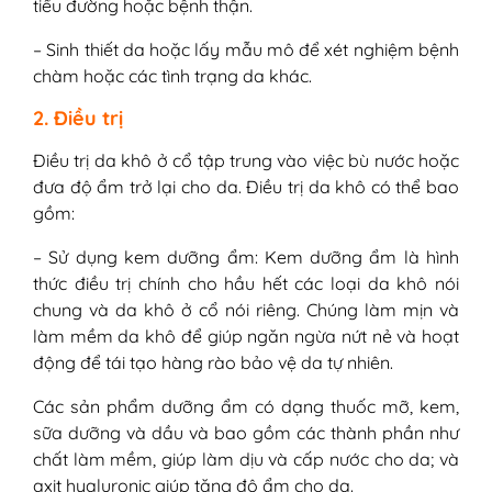
tiểu đường hoặc bệnh thận.
– Sinh thiết da hoặc lấy mẫu mô để xét nghiệm bệnh
chàm hoặc các tình trạng da khác.
2. Điều trị
Điều trị da khô ở cổ tập trung vào việc bù nước hoặc
đưa độ ẩm trở lại cho da. Điều trị da khô có thể bao
gồm:
– Sử dụng kem dưỡng ẩm: Kem dưỡng ẩm là hình
thức điều trị chính cho hầu hết các loại da khô nói
chung và da khô ở cổ nói riêng. Chúng làm mịn và
làm mềm da khô để giúp ngăn ngừa nứt nẻ và hoạt
động để tái tạo hàng rào bảo vệ da tự nhiên.
Các sản phẩm dưỡng ẩm có dạng thuốc mỡ, kem,
sữa dưỡng và dầu và bao gồm các thành phần như
chất làm mềm, giúp làm dịu và cấp nước cho da; và
axit hyaluronic giúp tăng độ ẩm cho da.