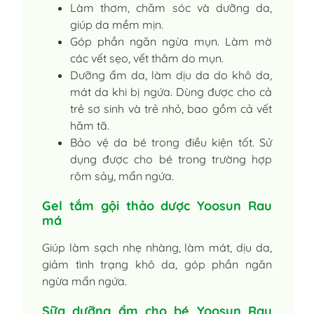
Làm thơm, chăm sóc và dưỡng da,
giúp da mềm mịn.
Góp phần ngăn ngừa mụn. Làm mờ
các vết sẹo, vết thâm do mụn.
Dưỡng ẩm da, làm dịu da do khô da,
mát da khi bị ngứa. Dùng được cho cả
trẻ sơ sinh và trẻ nhỏ, bao gồm cả vết
hăm tã.
Bảo vệ da bé trong điều kiện tốt. Sử
dụng được cho bé trong trường hợp
rôm sảy, mẩn ngứa.
Gel tắm gội thảo dược Yoosun Rau
má
Giúp làm sạch nhẹ nhàng, làm mát, dịu da,
giảm tình trạng khô da, góp phần ngăn
ngừa mẩn ngứa.
Sữa dưỡng ẩm cho bé Yoosun Rau