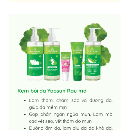
Kem bôi da Yoosun Rau má
Làm thơm, chăm sóc và dưỡng da,
giúp da mềm mịn.
Góp phần ngăn ngừa mụn. Làm mờ
các vết sẹo, vết thâm do mụn.
Dưỡng ẩm da, làm dịu da do khô da,