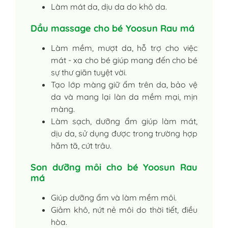
Làm mát da, dịu da do khô da.
Dầu massage cho bé Yoosun Rau má
Làm mềm, mượt da, hỗ trợ cho việc
mát - xa cho bé giúp mang đến cho bé
sự thư giãn tuyệt vời.
Tạo lớp màng giữ ẩm trên da, bảo vệ
da và mang lại làn da mềm mại, mịn
màng.
Làm sạch, dưỡng ẩm giúp làm mát,
dịu da, sử dụng được trong trường hợp
hăm tã, cứt trâu.
Son dưỡng môi cho bé Yoosun Rau
má
Giúp dưỡng ẩm và làm mềm môi.
Giảm khô, nứt nẻ môi do thời tiết, điều
hòa.