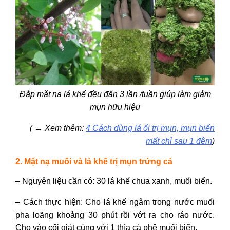
Đắp mặt nạ lá khế đều đặn 3 lần /tuần giúp làm giảm
mụn hữu hiệu
( → Xem thêm:
4 Cách dùng lá ổi trị mụn, mụn biến
mất chỉ sau 1 đêm
)
2. Mặt nạ muối và lá khế trị mụn trứng cá
– Nguyên liệu cần có: 30 lá khế chua xanh, muối biển.
– Cách thực hiện: Cho lá khế ngâm trong nước muối
pha loãng khoảng 30 phút rồi vớt ra cho ráo nước.
Cho vào cối giát cùng với 1 thìa cà phê muối biển.