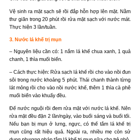
Vệ sinh ra mặt sạch sẽ rồi đắp hỗn hợp lên mặt. Nằm
thư giãn trong 20 phút rồi rửa mặt sạch với nước mát.
Thực hiện 3 lần/tuần.
3. Nước lá khế trị mụn
– Nguyên liệu cần có: 1 nắm lá khế chua xanh, 1 quả
chanh, 1 thìa muối biển.
– Cách thực hiện: Rửa sạch lá khế rồi cho vào nồi đun
sôi trong nước khoảng 5 phút. Thái chanh thành từng
lát mỏng rồi cho vào nồi nước khế, thêm 1 thìa cà phê
muối biển vào khuấy đều.
Để nước nguội rồi đem rửa mặt với nước lá khế. Nên
rửa mặt đều đặn 2 lần/ngày, vào buổi sáng và buổi tối.
Nếu bạn bị mụn ở lưng, ngực, có thể
tắm lá khế trị
mụn
cũng rất hiệu quả. Ngoài ra, nhiều mẹ còn sử
dụng phương pháp
tắm lá khế trị mụn sữa
cho trẻ nhỏ.