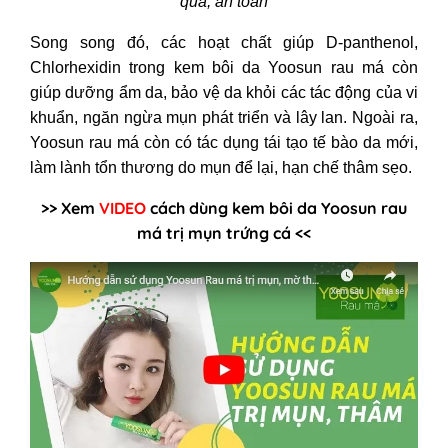
quả, an toàn
Song song đó, các hoạt chất giúp D-panthenol,
Chlorhexidin trong kem bôi da Yoosun rau má còn
giúp dưỡng ẩm da, bảo vệ da khỏi các tác động của vi
khuẩn, ngăn ngừa mụn phát triển và lây lan. Ngoài ra,
Yoosun rau má còn có tác dụng tái tạo tế bào da mới,
làm lành tổn thương do mụn để lại, hạn chế thâm sẹo.
>> Xem
VIDEO
cách dùng kem bôi da Yoosun rau
má trị mụn trứng cá <<