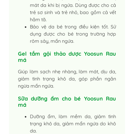
mát da khi bị ngứa. Dùng được cho cả
trẻ sơ sinh và trẻ nhỏ, bao gồm cả vết
hăm tã.
Bảo vệ da bé trong điều kiện tốt. Sử
dụng được cho bé trong trường hợp
rôm sảy, mẩn ngứa.
Gel tắm gội thảo dược Yoosun Rau
má
Giúp làm sạch nhẹ nhàng, làm mát, dịu da,
giảm tình trạng khô da, góp phần ngăn
ngừa mẩn ngứa.
Sữa dưỡng ẩm cho bé Yoosun Rau
má
Dưỡng ẩm, làm mềm da, giảm tình
trạng khô da, giảm mẩn ngứa do khô
da.