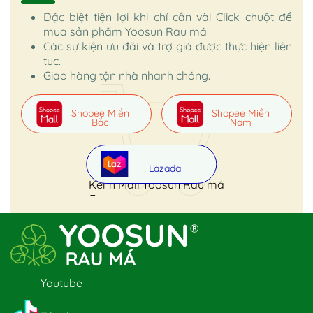
Đặc biệt tiện lợi khi chỉ cần vài Click chuột để
mua sản phẩm Yoosun Rau má
Các sự kiện ưu đãi và trợ giá được thực hiện liên
tục.
Giao hàng tận nhà nhanh chóng.
Shopee Miền
Shopee Miền
Bắc
Nam
Lazada
Kênh Mall Yoosun Rau má
Youtube