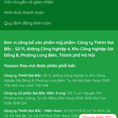
Vận chuyển và giao nhận
Hình thức thanh toán
Quy định đăng bình luận
Đơn vị công bố sản phẩm mỹ phẩm: Công ty TNHH Đại
Bắc - Số 11, đường Công Nghiệp 4, Khu Công Nghiệp Sài
Đồng B, Phường Long Biên, Thành phố Hà Nội
Yoosun Rau má được phân phối bởi:
Công ty TNHH Đại Bắc:
Số 11, đường Công Nghiệp 4, Khu Công
Nghiệp Sài Đồng B, Phường Long Biên, Tp. Hà Nội Điện thoại: 0243
7761 445. Fax: 0243 7761 448
Công ty Cổ phần Đại Bắc Miền Trung:
315 Ỷ Lan Nguyên Phi,
Phường Hòa Cường, Tp. Đà Nẵng Điện thoại: 0236 3638 222. Fax:
0236 3638 224
Công ty TNHH Đại Bắc - Miền Nam:
25/16/17-19-21 Lê Thị Kỉnh, Ấp
72, Xã Nhà Bè, Tp. Hồ Chí Minh Điện thoại: 028 6265 0738. Fax:
Shopee Miền Bắc