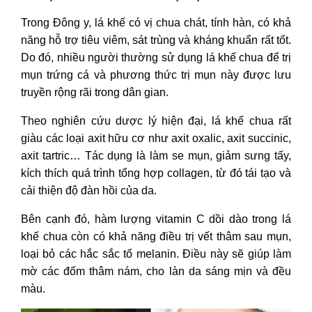
Trong Đông y, lá khế có vị chua chát, tính hàn, có khả
năng hỗ trợ tiêu viêm, sát trùng và kháng khuẩn rất tốt.
Do đó, nhiều người thường sử dụng lá khế chua để trị
mụn trứng cá và phương thức trị mụn này được lưu
truyền rộng rãi trong dân gian.
Theo nghiên cứu dược lý hiện đại, lá khế chua rất
giàu các loại axit hữu cơ như axit oxalic, axit succinic,
axit tartric… Tác dụng là làm se mụn, giảm sưng tấy,
kích thích quá trình tổng hợp collagen, từ đó tái tạo và
cải thiện độ đàn hồi của da.
Bên cạnh đó, hàm lượng vitamin C dồi dào trong lá
khế chua còn có khả năng điều trị vết thâm sau mụn,
loại bỏ các hắc sắc tố melanin. Điều này sẽ giúp làm
mờ các đốm thâm nám, cho làn da sáng mịn và đều
màu.