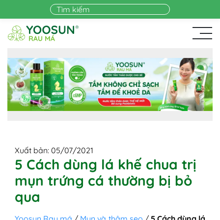
Skip to main content
Xuất bản: 05/07/2021
5 Cách dùng lá khế chua trị
mụn trứng cá thường bị bỏ
qua
Yoosun Rau má
/
Mụn và thâm sẹo
/
5 Cách dùng lá