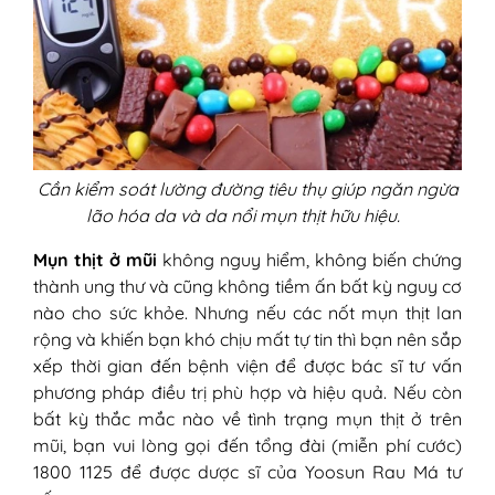
Cần kiểm soát lường đường tiêu thụ giúp ngăn ngừa
lão hóa da và da nổi mụn thịt hữu hiệu.
Mụn thịt ở mũi
không nguy hiểm, không biến chứng
thành ung thư và cũng không tiềm ấn bất kỳ nguy cơ
nào cho sức khỏe. Nhưng nếu các nốt mụn thịt lan
rộng và khiến bạn khó chịu mất tự tin thì bạn nên sắp
xếp thời gian đến bệnh viện để được bác sĩ tư vấn
phương pháp điều trị phù hợp và hiệu quả. Nếu còn
bất kỳ thắc mắc nào về tình trạng mụn thịt ở trên
mũi, bạn vui lòng gọi đến tổng đài (miễn phí cước)
1800 1125 để được dược sĩ của Yoosun Rau Má tư