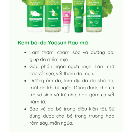
Kem bôi da Yoosun Rau má
Làm thơm, chăm sóc và dưỡng da,
giúp da mềm mịn.
Góp phần ngăn ngừa mụn. Làm mờ
các vết sẹo, vết thâm do mụn.
Dưỡng ẩm da, làm dịu da do khô da,
mát da khi bị ngứa. Dùng được cho cả
trẻ sơ sinh và trẻ nhỏ, bao gồm cả vết
hăm tã.
Bảo vệ da bé trong điều kiện tốt. Sử
dụng được cho bé trong trường hợp
rôm sảy, mẩn ngứa.