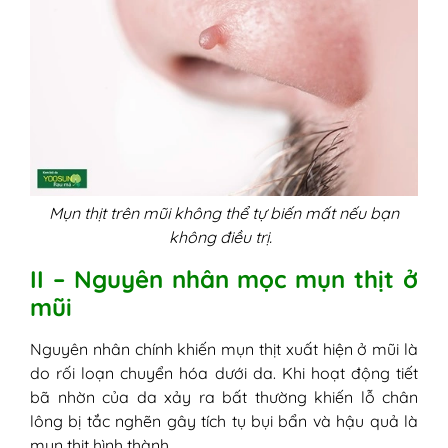
Mụn thịt trên mũi không thể tự biến mất nếu bạn
không điều trị.
II – Nguyên nhân mọc mụn thịt ở
mũi
Nguyên nhân chính khiến mụn thịt xuất hiện ở mũi là
do rối loạn chuyển hóa dưới da. Khi hoạt động tiết
bã nhờn của da xảy ra bất thường khiến lỗ chân
lông bị tắc nghẽn gây tích tụ bụi bẩn và hậu quả là
mụn thịt hình thành.