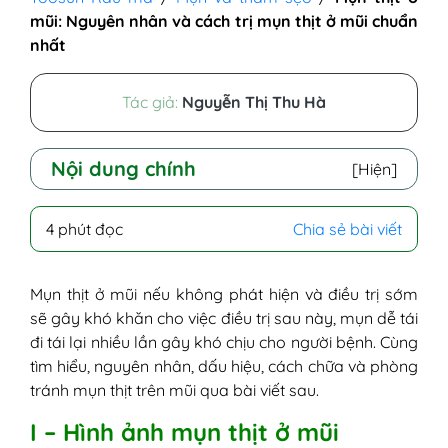
mũi: Nguyên nhân và cách trị mụn thịt ở mũi chuẩn
nhất
Tác giả:
Nguyễn Thị Thu Hà
Nội dung chính
[Hiện]
I - Hình ảnh mụn thịt ở mũi
4 phút đọc
Chia sẻ bài viết
II - Nguyên nhân mọc mụn thịt ở mũi
III - Dấu hiệu bị mụn thịt ở mũi
IV - Mụn thịt ở mũi có ảnh hưởng gì
Mụn thịt ở mũi nếu không phát hiện và điều trị sớm
không?
sẽ gây khó khăn cho việc điều trị sau này, mụn dễ tái
V - Cách trị mụn thịt ở mũi hiệu quả nhanh
đi tái lại nhiều lần gây khó chịu cho người bệnh. Cùng
chóng
tìm hiểu, nguyên nhân, dấu hiệu, cách chữa và phòng
VI - Cách phòng tránh mụn thịt trên mũi
tránh mụn thịt trên mũi qua bài viết sau.
I – Hình ảnh mụn thịt ở mũi