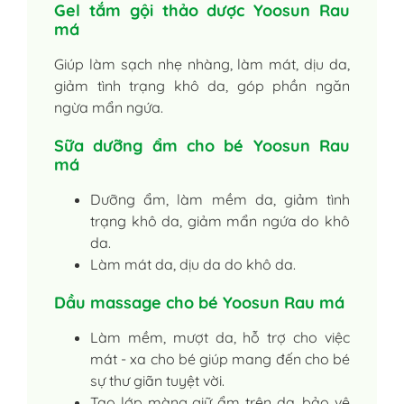
Gel tắm gội thảo dược Yoosun Rau
má
Giúp làm sạch nhẹ nhàng, làm mát, dịu da,
giảm tình trạng khô da, góp phần ngăn
ngừa mẩn ngứa.
Sữa dưỡng ẩm cho bé Yoosun Rau
má
Dưỡng ẩm, làm mềm da, giảm tình
trạng khô da, giảm mẩn ngứa do khô
da.
Làm mát da, dịu da do khô da.
Dầu massage cho bé Yoosun Rau má
Làm mềm, mượt da, hỗ trợ cho việc
mát - xa cho bé giúp mang đến cho bé
sự thư giãn tuyệt vời.
Tạo lớp màng giữ ẩm trên da, bảo vệ