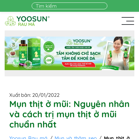
Skip to main content
Xuất bản: 20/01/2022
Mụn thịt ở mũi: Nguyên nhân
và cách trị mụn thịt ở mũi
chuẩn nhất
Yoosun Rau má
/
Mụn và thâm sẹo
/
Mụn thịt ở