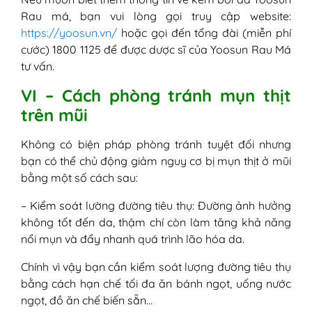
Rau má, bạn vui lòng gọi truy cập website:
https://yoosun.vn/
hoặc gọi đến tổng đài (miễn phí
cước) 1800 1125 để được dược sĩ của Yoosun Rau Má
tư vấn.
VI – Cách phòng tránh mụn thịt
trên mũi
Không có biện pháp phòng tránh tuyệt đối nhưng
bạn có thể chủ động giảm nguy cơ bị mụn thịt ở mũi
bằng một số cách sau:
– Kiểm soát lường đường tiêu thụ: Đường ảnh hưởng
không tốt đến da, thậm chí còn làm tăng khả năng
nổi mụn và đẩy nhanh quá trình lão hóa da.
Chính vì vậy bạn cần kiểm soát lượng đường tiêu thụ
bằng cách hạn chế tối đa ăn bánh ngọt, uống nước
ngọt, đồ ăn chế biến sẵn…