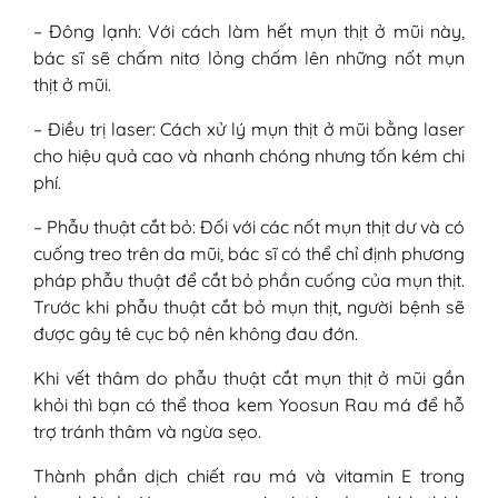
– Đông lạnh: Với cách làm hết mụn thịt ở mũi này,
bác sĩ sẽ chấm nitơ lỏng chấm lên những nốt mụn
thịt ở mũi.
– Điều trị laser: Cách xử lý mụn thịt ở mũi bằng laser
cho hiệu quả cao và nhanh chóng nhưng tốn kém chi
phí.
– Phẫu thuật cắt bỏ: Đối với các nốt mụn thịt dư và có
cuống treo trên da mũi, bác sĩ có thể chỉ định phương
pháp phẫu thuật để cắt bỏ phần cuống của mụn thịt.
Trước khi phẫu thuật cắt bỏ mụn thịt, người bệnh sẽ
được gây tê cục bộ nên không đau đớn.
Khi vết thâm do phẫu thuật cắt mụn thịt ở mũi gần
khỏi thì bạn có thể thoa kem Yoosun Rau má để hỗ
trợ tránh thâm và ngừa sẹo.
Thành phần dịch chiết rau má và vitamin E trong