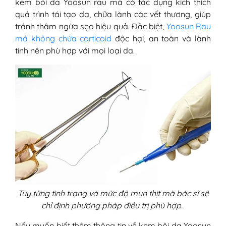
kem bôi da Yoosun rau má có tác dụng kích thích
quá trình tái tạo da, chữa lành các vết thương, giúp
tránh thâm ngừa sẹo hiệu quả. Đặc biệt,
Yoosun Rau
má không chứa corticoid
độc hại, an toàn và lành
tính nên phù hợp với mọi loại da.
Tùy từng tình trạng và mức độ mụn thịt mà bác sĩ sẽ
chỉ định phương pháp điều trị phù hợp.
Nếu muốn biết thêm thông tin về kem bôi da Yoosun