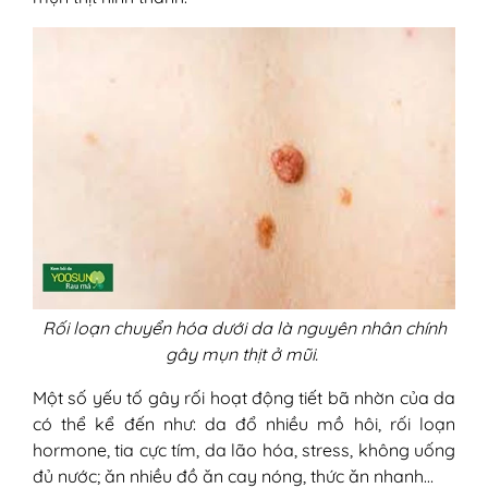
Rối loạn chuyển hóa dưới da là nguyên nhân chính
gây mụn thịt ở mũi.
Một số yếu tố gây rối hoạt động tiết bã nhờn của da
có thể kể đến như: da đổ nhiều mồ hôi, rối loạn
hormone, tia cực tím, da lão hóa, stress, không uống
đủ nước; ăn nhiều đồ ăn cay nóng, thức ăn nhanh…