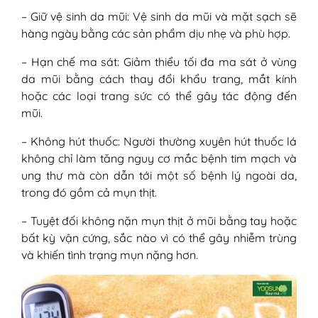
– Giữ vệ sinh da mũi: Vệ sinh da mũi và mặt sạch sẽ
hàng ngày bằng các sản phẩm dịu nhẹ và phù hợp.
– Hạn chế ma sát: Giảm thiểu tối đa ma sát ở vùng
da mũi bằng cách thay đổi khẩu trang, mắt kính
hoặc các loại trang sức có thể gây tác động đến
mũi.
– Không hút thuốc: Người thường xuyên hút thuốc lá
không chỉ làm tăng nguy cơ mắc bệnh tim mạch và
ung thư mà còn dẫn tới một số bệnh lý ngoài da,
trong đó gồm cả mụn thịt.
– Tuyệt đối không nặn mụn thịt ở mũi bằng tay hoặc
bất kỳ vận cứng, sắc nào vì có thể gây nhiễm trùng
và khiến tình trạng mụn nặng hơn.