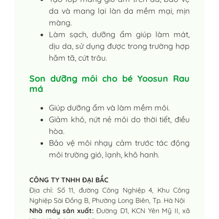
da và mang lại làn da mềm mại, mịn
màng.
Làm sạch, dưỡng ẩm giúp làm mát,
dịu da, sử dụng được trong trường hợp
hăm tã, cứt trâu.
Son dưỡng môi cho bé Yoosun Rau
má
Giúp dưỡng ẩm và làm mềm môi.
Giảm khô, nứt nẻ môi do thời tiết, điều
hòa.
Bảo vệ môi nhạy cảm trước tác động
môi trường gió, lạnh, khô hanh.
CÔNG TY TNHH ĐẠI BẮC
Địa chỉ: Số 11, đường Công Nghiệp 4, Khu Công
Nghiệp Sài Đồng B, Phường Long Biên, Tp. Hà Nội
Nhà máy sản xuất:
Đường D1, KCN Yên Mỹ II, xã