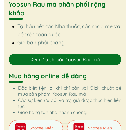
Yoosun Rau má phân phối rộng
khắp
Tại hầu hết các Nhà thuốc, các shop mẹ và
bé trên toàn quốc
Giá bán phải chăng
Xem địa chỉ bán Yoosun Rau má
Mua hàng online dễ dàng
Đặc biệt tiện lợi khi chỉ cần vài Click chuột để
mua sản phẩm Yoosun Rau má
Các sự kiện ưu đãi và trợ giá được thực hiện liên
tục.
Giao hàng tận nhà nhanh chóng.
Shopee Miền
Shopee Miền