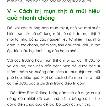
mất nhiều thời gian, tiền bạc và công sức điều trị.
V – Cách trị mụn thịt ở mũi hiệu
quả nhanh chóng
Đối với các trường hợp mụn thịt ít, nhỏ và mới xuất
hiện, bạn có thể sử dụng một số cách trị mụn thịt ở
mũi tại nhà bằng các nguyên liệu tự nhiên như: nha
đam, nước chanh, giấm táo, tinh dầu thầu dầu, nước
ép dứa, dầu hạt lanh hay dầu hạnh nhân…
Với các trường hợp mụn thịt ở mũi có kích thước to
và đã lan, bạn nên đến bệnh viện để được bác sĩ
thăm khám và hướng dẫn cách trị mụn thịt trên mũi
phù hợp, hiệu quả. Một số cách chữa mụn thịt ở mũi
có thể được bác sĩ chỉ định trong điều trị gồm:
– Đốt điện: Bác sĩ dùng 1 dây dẫn nhỏ đã được nung
nóng đến nhiệt độ cao nhất định bằng cách cho
dòng điện chạy qua để loại bỏ các nốt mụn thịt.